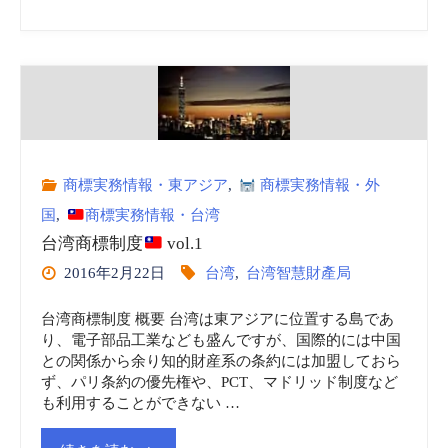
国
（2016.9.1
商
施
標
行）"
制
商標実務情報・東アジア
,
商標実務情報・外
度
国
,
商標実務情報・台湾
台湾商標制度
vol.1
2016年2月22日
台湾
,
台湾智慧財產局
vol.2"
台湾商標制度 概要 台湾は東アジアに位置する島であ
り、電子部品工業なども盛んですが、国際的には中国
との関係から余り知的財産系の条約には加盟しておら
ず、パリ条約の優先権や、PCT、マドリッド制度など
も利用することができない …