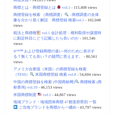
商標とは・商標登録とは
vol.1
- 115,408 views
商標登録を検索 （商標調査）
–商標調査の全体
像を分かり易く解説 商標登録 検索vol.1
- 102,048
views
税法と商標権
vol.1 会計処理 – 権利取得や譲渡時
に勘定科目にどう記載したら良いのか
- 101,546
views
®™℠ および登録商標の違い-何のために表示す
る？無くても良い？の疑問に答えます。
- 80,561
views
アメリカ合衆国（米国）の商標登録を検索
（TESS）
米国商標登録 検索 vol.8
- 54,604 views
中国の商標登録を検索 (中国商标网)
商標検索 (商
标查询) vol.10
- 46,153 views
米国商標制度
vol.1
- 44,867 views
地域ブランド・地域団体商標 47都道府県別 一覧
ご当地ブランドを商標から一纏め
- 43,797 views