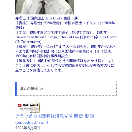
弁理士 米国弁護士 Juris Doctor 佐藤 勝
【資格】 弁理士(1986年登録)、米国弁護士（イリノイ州 2001年
登録）
【学歴】1983年東北大学理学部卒（物理学専攻）、1997年
University of Illinois Chicago, School of Law (旧JMLS)卒 Juris Doctor
(IP Concentration)
【職歴】 1983年から1984年まで大手印刷会社、1984年から1997
年まで国内特許事務所および米国法律事務所にそれぞれ勤務。
1999年に有明国際特許事務所設立
【編集方針】 国内外の商標とその関連情報をわかり易く、より
早く正確に提供し、少しでも実務関係者や関心が有る方の役に
立つことを目指しております。
最近の投稿 (5)
アラブ首長国連邦経済観光省 商標_動画
(embedded) vol.3
2026年8月6日