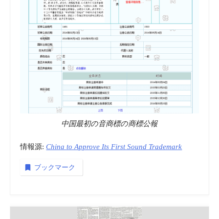
标
网)
商
標
中国最初の音商標の商標公報
検
情報源:
China to Approve Its First Sound Trademark
索
ブックマーク
(商
标
查