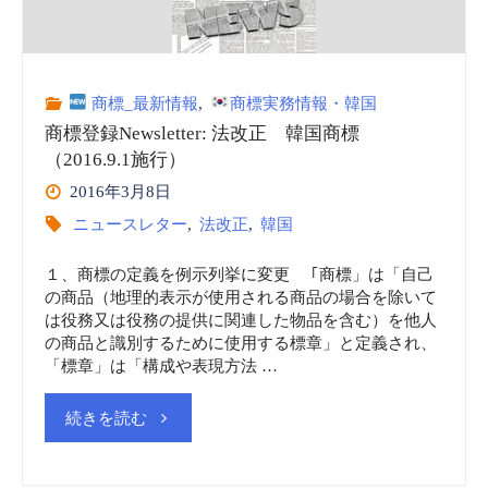
询)
vol.10"
商標_最新情報
,
商標実務情報・韓国
商標登録Newsletter: 法改正 韓国商標
（2016.9.1施行）
2016年3月8日
ニュースレター
,
法改正
,
韓国
１、商標の定義を例示列挙に変更 ｢商標」は「自己
の商品（地理的表示が使用される商品の場合を除いて
は役務又は役務の提供に関連した物品を含む）を他人
の商品と識別するために使用する標章」と定義され、
「標章」は「構成や表現方法 …
"商
続きを読む
標