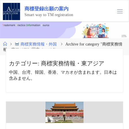
コ
商
標
登
録
出
願
の
案
内
ン
テ
Smart way to TM registration
ン
ツ
へ
ス
ホ
商標実務情報・外国
Archive for category "商標実務情
キ
ー
報・東アジア"
(固定ページ 2)
ッ
ム
プ
カテゴリー:
商標実務情報・東アジア
中国、台湾、韓国、香港、マカオが含まれます。日本は
含みません。