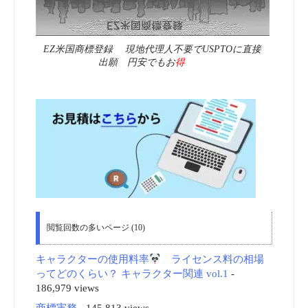
EZ米国商標登録 現地代理人不要でUSPTOに直接
出願 円安でもお
得
閲覧回数の多いページ (10)
キャラクターの使用料率
ライセンス料の相場
ってどのくらい？ キャラクター関連 vol.1
-
186,979 views
商標実務
- 145,813 views