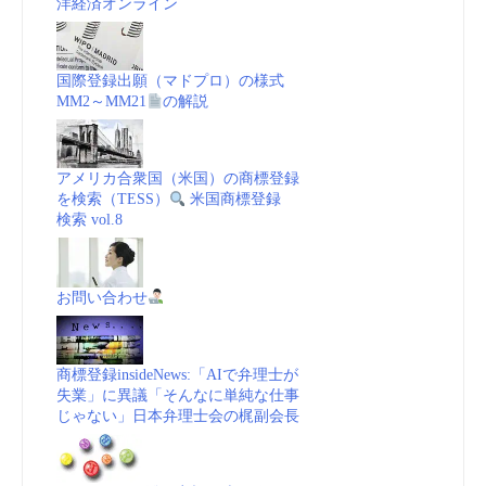
洋経済オンライン
国際登録出願（マドプロ）の様式
MM2～MM21
の解説
アメリカ合衆国（米国）の商標登録
を検索（TESS）
米国商標登録
検索 vol.8
お問い合わせ
商標登録insideNews:「AIで弁理士が
失業」に異議「そんなに単純な仕事
じゃない」日本弁理士会の梶副会長