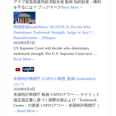
アラブ首長国連邦経済観光省 動画 知的財産：権利
を守るには？ ブックマーク
Read More »
商標登録insideNews: SCOTUS To Decide Who
Determines Trademark Strength: Judge or Jury? |
BakerHostetler – JDSupra
2026年8月5日
US Supreme Court will decide who determines
trademark strength The U.S. Supreme Court rece …
Read More »
米国特許商標庁 (USPTO) 商標_動画 (embedded)
vol.73
2026年8月4日
米国特許商標庁 動画 USPTOアワー ― マドリッド
協定議定書に基づく国際出願および「Trademark
Center」の更新 USPTOアワー – 米国特許商標庁（
…
Read More »