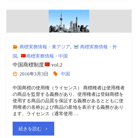
登
録
Newsletter:
商標実務情報・東アジア
,
商標実務情報・外
法
国
,
商標実務情報・中国
改
中国商標制度
vol.2
2016年3月3日
中国
正
中国商標の使用権（ライセンス） 商標権者は使用権者
韓
の商品を監督する義務があり、使用権者は登録商標を
使用する商品の品質を保証する義務があるとともに使
国
用権者の名称および商品の産地を表示する義務があり
ます。ライセンス（通常使用 …
商
"中
続きを読む
標