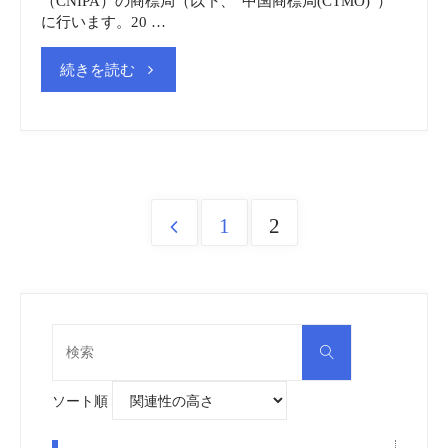
（CNIPA）の商標局（以下、”中国商標局(CTMO)”）
に行います。20 …
"中
続きを読む
国
商
標
1
2
Posts
制
pagination
度
検
検
索
索
対
vol.1"
象:
ソート順