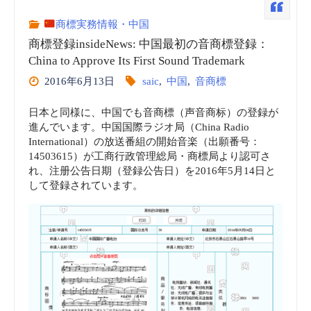
商
商標実務情報・中国
商標登録insideNews: 中国最初の音商標登録：
標
China to Approve Its First Sound Trademark
2016年6月13日
saic
,
中国
,
音商標
登
日本と同様に、中国でも音商標（声音商标）の登録が
録
進んでいます。中国国際ラジオ局（China Radio
International）の放送番組の開始音楽（出願番号：
を
14503615）が工商行政管理総局・商標局より認可さ
れ、注册公告日期（登録公告日）を2016年5月14日と
検
して登録されています。
索
(中
国
商