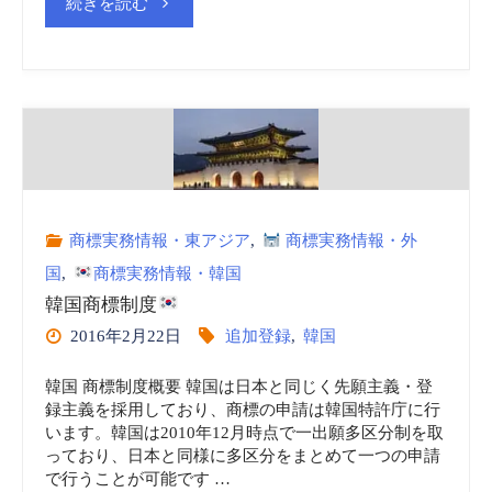
"台
続きを読む
湾
商
標
制
商標実務情報・東アジア
,
商標実務情報・外
度
国
,
商標実務情報・韓国
韓国商標制度
2016年2月22日
追加登録
,
韓国
vol.1"
韓国 商標制度概要 韓国は日本と同じく先願主義・登
録主義を採用しており、商標の申請は韓国特許庁に行
います。韓国は2010年12月時点で一出願多区分制を取
っており、日本と同様に多区分をまとめて一つの申請
で行うことが可能です …