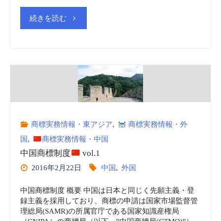
"韓
続きを読む
国
商
標
制
商標実務情報・東アジア
,
商標実務情報・外
度
国
,
商標実務情報・中国
中国商標制度
vol.1
2016年2月22日
中国
,
外国
"
中国商標制度 概要 中国は日本と同じく先願主義・登
録主義を採用しており、商標の申請は国家市場監督管
理総局(SAMR)の所属官庁である国家知識産権局