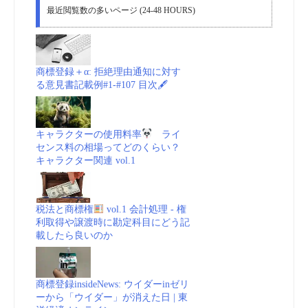
最近閲覧数の多いページ (24-48 HOURS)
商標登録＋α: 拒絶理由通知に対す
る意見書記載例#1-#107 目次🖋
キャラクターの使用料率
ライ
センス料の相場ってどのくらい？
キャラクター関連 vol.1
税法と商標権
vol.1 会計処理 - 権
利取得や譲渡時に勘定科目にどう記
載したら良いのか
商標登録insideNews: ウイダーinゼリ
ーから「ウイダー」が消えた日 | 東