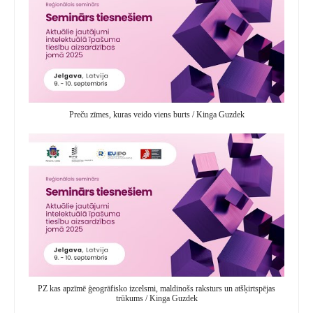
Preču zīmes, kuras veido viens burts / Kinga Guzdek
PZ kas apzīmē ģeogrāfisko izcelsmi, maldinošs raksturs un atšķirtspējas
trūkums / Kinga Guzdek