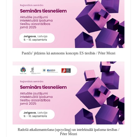
Pastičo’ jēdziens kā autonoms koncepts ES tiesībās / Péter Mezei
Radošā atkalizmantošana (upcycling) un intelektuālā īpašuma tiesības /
Péter Mezei