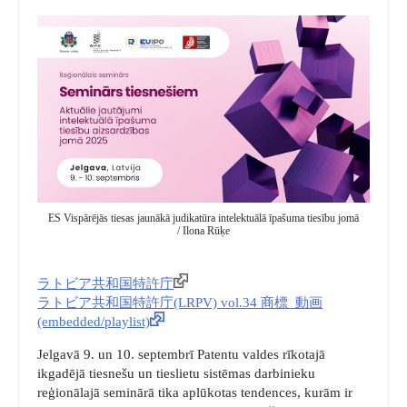
ES Vispārējās tiesas jaunākā judikatūra intelektuālā īpašuma tiesību jomā
/ Ilona Rūķe
ラトビア共和国特許庁
ラトビア共和国特許庁(LRPV) vol.34 商標_動画
(embedded/playlist)
Jelgavā 9. un 10. septembrī Patentu valdes rīkotajā
ikgadējā tiesnešu un tieslietu sistēmas darbinieku
reģionālajā seminārā tika aplūkotas tendences, kurām ir