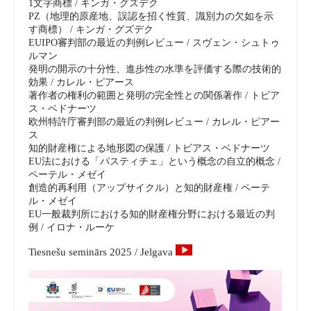
1文字商標 / キンガ・グズデク
PZ（地理的原産地、誤認を招く性質、識別力の欠如を示
す商標） / キンガ・グズデク
EUIPO審判部の最近の判例レビュー / スヴェン・シュトゥ
ルマン
発明の開示の十分性、進歩性の水準を評価する際の技術的
効果 / カレル・ピアース
著作者の権利の範囲と発明の完全性との関係著作 / トビア
ス・ベドナーツ
欧州特許庁審判部の最近の判例レビュー / カレル・ピアー
ス
知的財産権による地形図の保護 / トビアス・ベドナーツ
EU法における「パスティチェ」という概念の自立的概念 /
ペーテル・メゼイ
創造的再利用（アップサイクル）と知的財産権 / ペーテ
ル・メゼイ
EU一般裁判所における知的財産権分野に​​おける最近の判
例 / イロナ・ルーケ
Tiesnešu seminārs 2025 / Jelgava