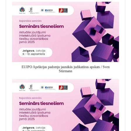
EUIPO Apelācijas padomju jaunākās judikatūras apskats / Sven
Stürmann