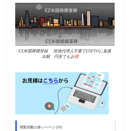
EZ米国商標登録 現地代理人不要でUSPTOに直接
出願 円安でもお
得
閲覧回数の多いページ (10)