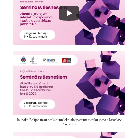
Jaunākā Polijas tiesu prakse intelektuālā īpašuma tiesību jomā / Jarosław
Antoniuk