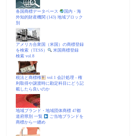
各国商標データベース
国内・海
外知的財産機関 (143) 地域ブロック
別
アメリカ合衆国（米国）の商標登録
を検索（TESS）
米国商標登録
検索 vol.8
税法と商標権
vol.1 会計処理 - 権
利取得や譲渡時に勘定科目にどう記
載したら良いのか
地域ブランド・地域団体商標 47都
道府県別 一覧
ご当地ブランドを
商標から一纏め