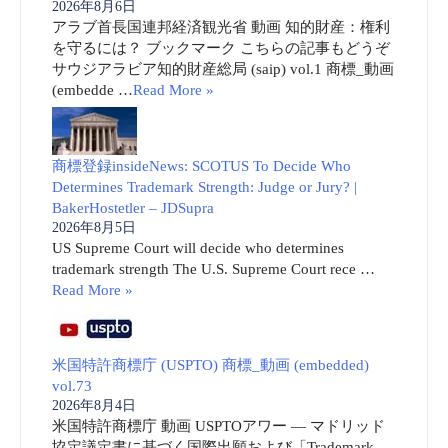
2026年8月6日
アラブ首長国連邦経済観光省 動画 知的財産：権利
を守るには？ ブックマーク こちらの記事もどうぞ
サウジアラビア知的財産総局 (saip) vol.1 商標_動画
(embedde …
Read More »
商標登録insideNews: SCOTUS To Decide Who
Determines Trademark Strength: Judge or Jury? |
BakerHostetler – JDSupra
2026年8月5日
US Supreme Court will decide who determines
trademark strength The U.S. Supreme Court rece …
Read More »
米国特許商標庁 (USPTO) 商標_動画 (embedded)
vol.73
2026年8月4日
米国特許商標庁 動画 USPTOアワー ― マドリッド
協定議定書に基づく国際出願および「Trademark