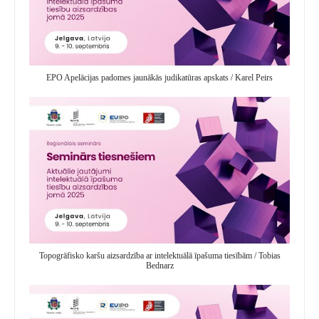
EPO Apelācijas padomes jaunākās judikatūras apskats / Karel Peirs
Topogrāfisko karšu aizsardzība ar intelektuālā īpašuma tiesībām / Tobias
Bednarz