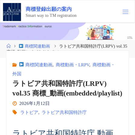
コ
商
標
登
録
出
願
の
案
内
ン
テ
Smart way to TM registration
ン
ツ
へ
ス
ホ
商標関連動画
ラトビア共和国特許庁(LRPV) vol.35
キ
ー
商標_動画(embedded/playlist)
ッ
ム
プ
商標関連動画
,
商標動画・LRPV
,
商標動画・
外国
ラトビア共和国特許庁(LRPV)
vol.35 商標_動画(embedded/playlist)
2026年1月12日
ラトビア
,
ラトビア共和国特許庁
ラトビア共和国特許庁 動画