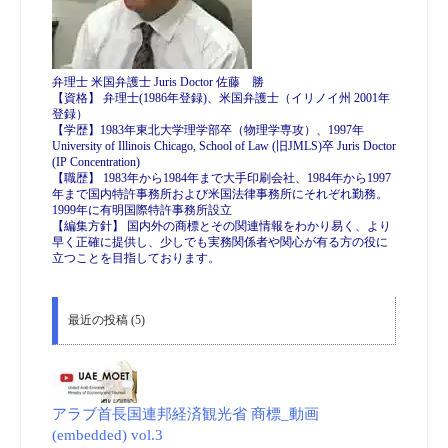
弁理士 米国弁護士 Juris Doctor 佐藤 勝
【資格】 弁理士(1986年登録)、米国弁護士（イリノイ州 2001年
登録）
【学歴】1983年東北大学理学部卒（物理学専攻）、1997年
University of Illinois Chicago, School of Law (旧JMLS)卒 Juris Doctor
(IP Concentration)
【職歴】 1983年から1984年まで大手印刷会社、1984年から1997
年まで国内特許事務所および米国法律事務所にそれぞれ勤務。
1999年に有明国際特許事務所設立
【編集方針】 国内外の商標とその関連情報をわかり易く、より
早く正確に提供し、少しでも実務関係者や関心が有る方の役に
立つことを目指しております。
最近の投稿 (5)
アラブ首長国連邦経済観光省 商標_動画
(embedded) vol.3