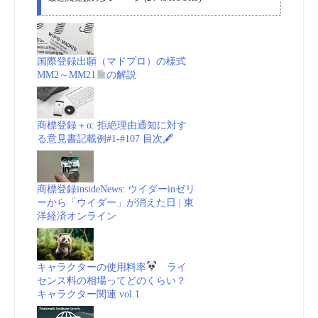
国際登録出願（マドプロ）の様式
MM2～MM21
の解説
商標登録＋α: 拒絶理由通知に対す
る意見書記載例#1-#107 目次🖋
商標登録insideNews: ウイダーinゼリ
ーから「ウイダー」が消えた日 | 東
洋経済オンライン
キャラクターの使用料率
ライ
センス料の相場ってどのくらい？
キャラクター関連 vol.1