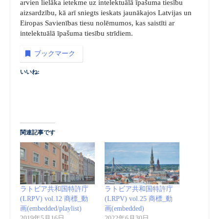
arvien lielāka ietekme uz intelektuālā īpašuma tiesību
aizsardzību, kā arī sniegts ieskats jaunākajos Latvijas un
Eiropas Savienības tiesu nolēmumos, kas saistīti ar
intelektuālā īpašuma tiesību strīdiem.
ブックマーク
いいね:
関連記事です
ラトビア共和国特許庁
ラトビア共和国特許庁
(LRPV) vol.12 商標_動
(LRPV) vol.25 商標_動
画(embedded/playlist)
画(embedded)
2019年5月16日
2022年6月30日