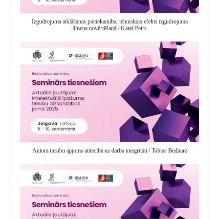
Izgudrojuma atklāšanas pietiekamība, tehniskais efekts izgudrojuma
līmeņa novērtēšanā / Karel Peirs
Autora tiesību apjoms attiecībā uz darba integritāti / Tobias Bednarz