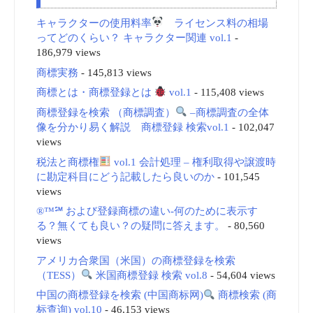
キャラクターの使用料率
ライセンス料の相場
ってどのくらい？ キャラクター関連 vol.1
-
186,979 views
商標実務
- 145,813 views
商標とは・商標登録とは
vol.1
- 115,408 views
商標登録を検索 （商標調査）
–商標調査の全体
像を分かり易く解説 商標登録 検索vol.1
- 102,047
views
税法と商標権
vol.1 会計処理 – 権利取得や譲渡時
に勘定科目にどう記載したら良いのか
- 101,545
views
®™℠ および登録商標の違い-何のために表示す
る？無くても良い？の疑問に答えます。
- 80,560
views
アメリカ合衆国（米国）の商標登録を検索
（TESS）
米国商標登録 検索 vol.8
- 54,604 views
中国の商標登録を検索 (中国商标网)
商標検索 (商
标查询) vol.10
- 46,153 views