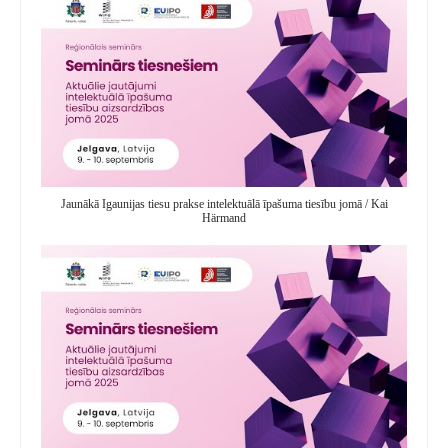
Jaunākā Igaunijas tiesu prakse intelektuālā īpašuma tiesību jomā / Kai
Härmand