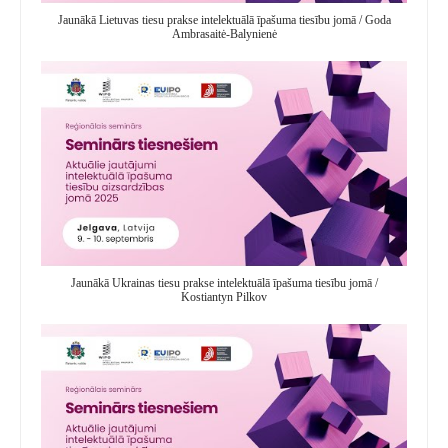
Jaunākā Lietuvas tiesu prakse intelektuālā īpašuma tiesību jomā / Goda
Ambrasaitė-Balynienė
Jaunākā Ukrainas tiesu prakse intelektuālā īpašuma tiesību jomā /
Kostiantyn Pilkov