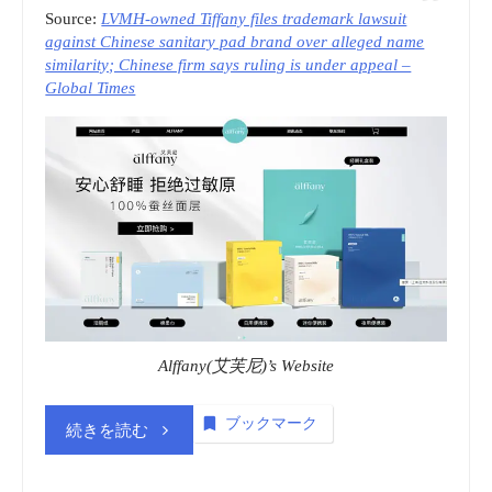
Source:
LVMH-owned Tiffany files trademark lawsuit
動
against Chinese sanitary pad brand over alleged name
similarity; Chinese firm says ruling is under appeal –
画
Global Times
(embedded)”
Alffany(艾芙尼)’s Website
ブックマーク
“商
続きを読む
標