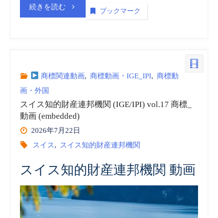
“モ
続きを読む
ブックマーク
ン
ロ
ネ
ッ
ル)
コ
商標関連動画
,
商標動画・IGE_IPI
,
商標動
vol.1
画・外国
産
スイス知的財産連邦機関 (IGE/IPI) vol.17 商標_
商
業
動画 (embedded)
標
2026年7月22日
財
スイス
,
スイス知的財産連邦機関
_
産
スイス知的財産連邦機関 動画
動
権
画”
庁