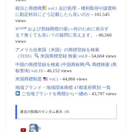
税法と商標権
vol.1 会計処理 – 権利取得や譲渡時
に勘定科目にどう記載したら良いのか
- 101,545
views
®™℠ および登録商標の違い-何のために表示す
る？無くても良い？の疑問に答えます。
- 80,560
views
アメリカ合衆国（米国）の商標登録を検索
（TESS）
米国商標登録 検索 vol.8
- 54,604 views
中国の商標登録を検索 (中国商标网)
商標検索 (商
标查询) vol.10
- 46,152 views
米国商標制度
vol.1
- 44,866 views
地域ブランド・地域団体商標 47都道府県別 一覧
ご当地ブランドを商標から一纏め
- 43,797 views
過去の投稿のランダム表示（4）