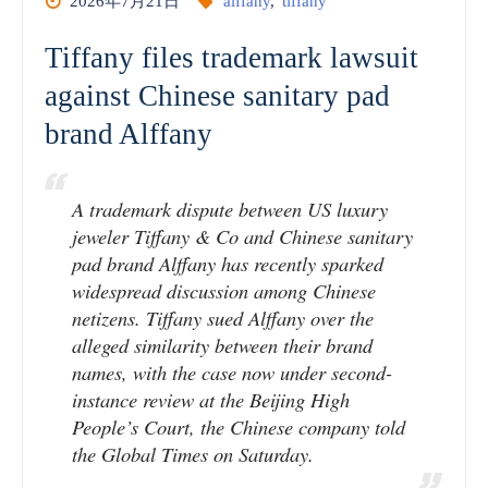
2026年7月21日
alffany
,
tiffany
産
Tiffany files trademark lawsuit
連
against Chinese sanitary pad
邦
brand Alffany
機
A trademark dispute between US luxury
関
jeweler Tiffany & Co and Chinese sanitary
pad brand Alffany has recently sparked
(IGE/IPI)
widespread discussion among Chinese
netizens. Tiffany sued Alffany over the
vol.17
alleged similarity between their brand
商
names, with the case now under second-
instance review at the Beijing High
標
People’s Court, the Chinese company told
the Global Times on Saturday.
_