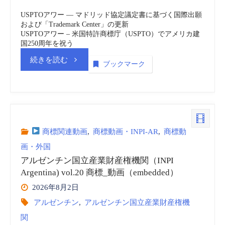
USPTOアワー ― マドリッド協定議定書に基づく国際出願
or
および「Trademark Center」の更新
USPTOアワー – 米国特許商標庁（USPTO）でアメリカ建
国250周年を祝う
Jury?
“米
続きを読む
ブックマーク
|
国
BakerHostetler
特
–
許
商標関連動画
,
商標動画・INPI-AR
,
商標動
JDSupra”
画・外国
商
アルゼンチン国立産業財産権機関（INPI
標
Argentina) vol.20 商標_動画（embedded）
2026年8月2日
庁
アルゼンチン
,
アルゼンチン国立産業財産権機
関
(USPTO)