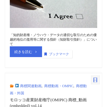
力
(EU
International
「知的財産権・ノウハウ・データの適切な取引のための優
越的地位の濫用等に関する指針（知財取引指針）」につい
Intellectual
て
“公
続きを読む
Property
ブックマーク
正
Cooperation)
取
商
引
標
商標関連動画
,
商標動画・OMPIC
,
商標動
画・外国
委
_
モロッコ産業財産権庁(OMIPIC) 商標_動画
員
(embedded) vol.14
動