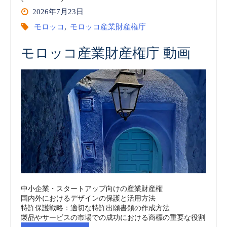
2026年7月23日
会
画
モロッコ
,
モロッコ産業財産権庁
(公
vol.37
モロッコ産業財産権庁 動画
正
(embedded)
取
CarIPI”
引
委
員
会
中小企業・スタートアップ向けの産業財産権
国内外におけるデザインの保護と活用方法
チ
特許保護戦略：適切な特許出願書類の作成方法
製品やサービスの市場での成功における商標の重要な役割
ャ