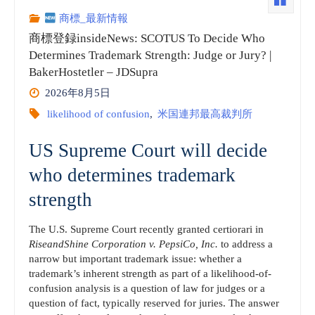
首
商標_最新情報
商標登録insideNews: SCOTUS To Decide Who
長
Determines Trademark Strength: Judge or Jury? |
BakerHostetler – JDSupra
国
2026年8月5日
連
likelihood of confusion
,
米国連邦最高裁判所
邦
US Supreme Court will decide
who determines trademark
経
strength
済
The U.S. Supreme Court recently granted certiorari in
観
RiseandShine Corporation v. PepsiCo, Inc.
to address a
narrow but important trademark issue: whether a
光
trademark’s inherent strength as part of a likelihood-of-
confusion analysis is a question of law for judges or a
省
question of fact, typically reserved for juries. The answer