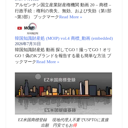
アルゼンチン国立産業財産権機関 動画 20 – 商標 –
行政手続：権利の喪失、無効、および失効（第1部
~第3部） ブックマーク
Read More »
韓国知識財産処 (MOIP) vol.4 商標_動画 (embedded)
2026年7月31日
韓国知識財産処 動画 探してGO！撮ってGO！オリ
GO！偽のKブランドを報告する最も簡単な方法 ブ
ックマーク
Read More »
EZ米国商標登録 現地代理人不要でUSPTOに直接
出願 円安でもお
得