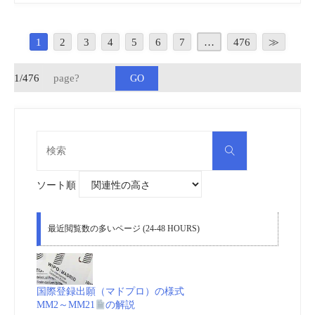
登
1
2
3
4
5
6
7
…
476
≫
録
1/476
insideNews:
LVMH-
検
owned
検
索
索
対
象:
Tiffany
ソート順
files
最近閲覧数の多いページ (24-48 HOURS)
trademark
lawsuit
国際登録出願（マドプロ）の様式
MM2～MM21
の解説
against