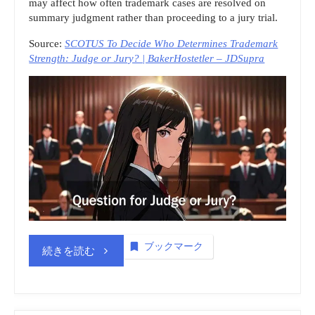
may affect how often trademark cases are resolved on
商
summary judgment rather than proceeding to a jury trial.
Source:
SCOTUS To Decide Who Determines Trademark
標
Strength: Judge or Jury? | BakerHostetler – JDSupra
_
動
画
(embedded)
vol.3”
ブックマーク
“商
続きを読む
標
登