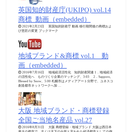
英国知的財産庁(UKIPO) vol.14
商標_動画（embedded）
2021年2月23日 英国知的財産庁 動画 移行期間後の商標およ
び意匠の変更 ブックマーク
地域ブランド&商標 vol.1 動
画（embedded）
2016年7月16日 地域経済活性化 知的財産関連 1．地域経済
の活性化へ ものづくり企業のマッチング、3:03 2．Sapporo,
Blessed by Snow、5:00 札幌市はメディアアート分野で、ユネスコ
創造都市ネットワークへ加 …
大阪 地域ブランド・商標登録
全国ご当地名産品 vol.27
2016年8月31日 大阪 商標登録・地域ブランド 大阪は西日本
最大の都市で、古くは天下の台所と言われた経済都市としての側