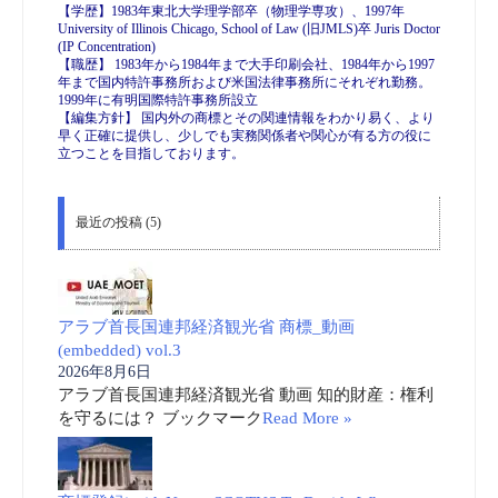
【学歴】1983年東北大学理学部卒（物理学専攻）、1997年
University of Illinois Chicago, School of Law (旧JMLS)卒 Juris Doctor
(IP Concentration)
【職歴】 1983年から1984年まで大手印刷会社、1984年から1997
年まで国内特許事務所および米国法律事務所にそれぞれ勤務。
1999年に有明国際特許事務所設立
【編集方針】 国内外の商標とその関連情報をわかり易く、より
早く正確に提供し、少しでも実務関係者や関心が有る方の役に
立つことを目指しております。
最近の投稿 (5)
アラブ首長国連邦経済観光省 商標_動画
(embedded) vol.3
2026年8月6日
アラブ首長国連邦経済観光省 動画 知的財産：権利
を守るには？ ブックマーク
Read More »