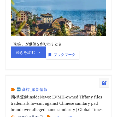
(OMIPIC)
商
標
_
「独自」が価値を創り出すとき
動
“ス
続きを読む
ブックマーク
画
イ
(embedded)
ス
vol.14”
知
商標_最新情報
商標登録insideNews: LVMH-owned Tiffany files
的
trademark lawsuit against Chinese sanitary pad
brand over alleged name similarity | Global Times
財