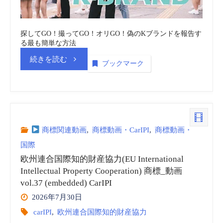
権
探してGO！撮ってGO！オリGO！偽のKブランドを報告す
機
る最も簡単な方法
“韓
続きを読む
関
ブックマーク
国
（INPI
知
Argentina)
識
vol.20
商標関連動画
,
商標動画・CarIPI
,
商標動画・
国際
財
商
欧州連合国際知的財産協力(EU International
産
Intellectual Property Cooperation) 商標_動画
標
vol.37 (embedded) CarIPI
処
_
2026年7月30日
carIPI
,
欧州連合国際知的財産協力
(MOIP)
動