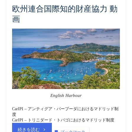
欧州連合国際知的財産協力 動
vol.4
画
画
商
（embedded）”
標
_
動
画
(embedded)”
English Harbour
CarIPI – アンティグア・バーブーダにおけるマドリッド制
度
CarIPI – トリニダード・トバゴにおけるマドリッド制度
“欧
続きを読む