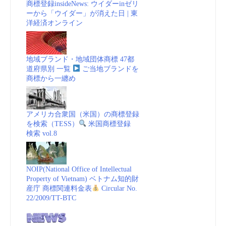
商標登録insideNews: ウイダーinゼリ
ーから「ウイダー」が消えた日 | 東
Times”
洋経済オンライン
地域ブランド・地域団体商標 47都
道府県別 一覧
ご当地ブランドを
商標から一纏め
アメリカ合衆国（米国）の商標登録
を検索（TESS）
米国商標登録
検索 vol.8
NOIP(National Office of Intellectual
Property of Vietnam) ベトナム知的財
産庁 商標関連料金表
Circular No.
22/2009/TT-BTC