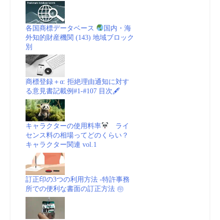
Chinese
各国商標データベース
国内・海
外知的財産機関 (143) 地域ブロック
sanitary
別
pad
商標登録＋α: 拒絶理由通知に対す
brand
る意見書記載例#1-#107 目次🖋
over
キャラクターの使用料率
ライ
alleged
センス料の相場ってどのくらい？
キャラクター関連 vol.1
name
similarity
訂正印の3つの利用方法 -特許事務
所での便利な書面の訂正方法 ㊞
|
Global