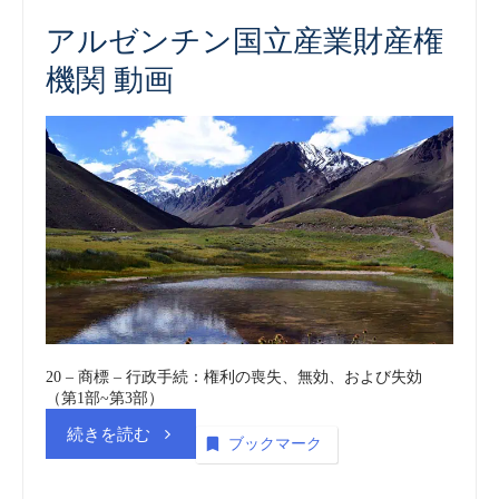
商
アルゼンチン国立産業財産権
機関 動画
標
_
動
画
(embedded)
vol.73”
20 – 商標 – 行政手続：権利の喪失、無効、および失効
（第1部~第3部）
“ア
続きを読む
ブックマーク
ル