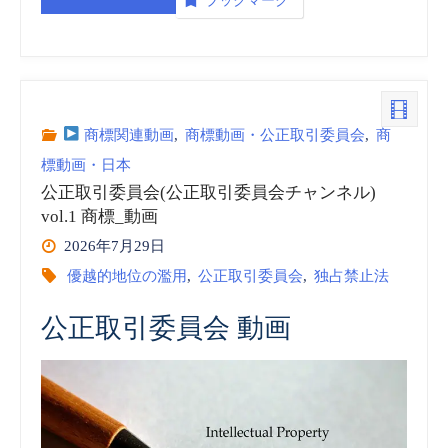
ブックマーク
州
連
合
商標関連動画
,
商標動画・公正取引委員会
,
商
標動画・日本
国
公正取引委員会(公正取引委員会チャンネル)
際
vol.1 商標_動画
2026年7月29日
知
優越的地位の濫用
,
公正取引委員会
,
独占禁止法
的
公正取引委員会 動画
財
産
協