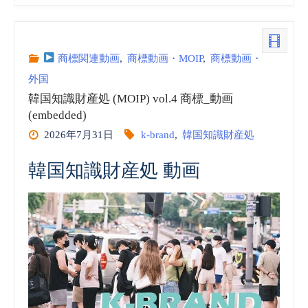
ゼ
ン
商標関連動画
,
商標動画・MOIP
,
商標動画・
外国
チ
韓国知識財産処 (MOIP) vol.4 商標_動画
ン
(embedded)
2026年7月31日
k-brand
,
韓国知識財産処
国
韓国知識財産処 動画
立
産
業
財
産