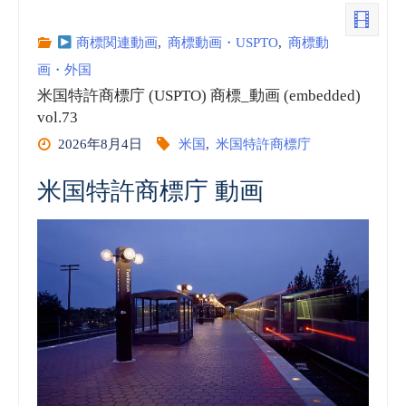
録
商標関連動画
,
商標動画・USPTO
,
商標動
画・外国
insideNews:
米国特許商標庁 (USPTO) 商標_動画 (embedded)
vol.73
SCOTUS
2026年8月4日
米国
,
米国特許商標庁
To
米国特許商標庁 動画
Decide
Who
Determines
Trademark
Strength:
Judge