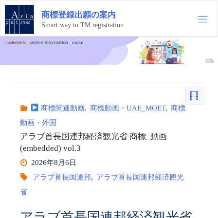
コ
商
標
登
録
出
願
の
案
内
ン
テ
Smart way to TM registration
ン
ツ
へ
ス
キ
ッ
プ
商標関連動画
,
商標動画・UAE_MOET
,
商標
動画・外国
アラブ首長国連邦経済観光省 商標_動画
(embedded) vol.3
2026年8月6日
アラブ首長国連邦
,
アラブ首長国連邦経済観光
省
アラブ首長国連邦経済観光省