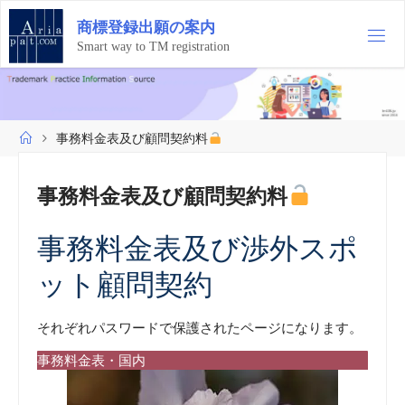
コ
商
標
登
録
出
願
の
案
内
ン
テ
Smart way to TM registration
ン
ツ
へ
ス
ホ
事務料金表及び顧問契約料
キ
ー
ッ
ム
プ
事務料金表及び顧問契約料
事務料金表及び渉外スポ
ット顧問契約
それぞれパスワードで保護されたページになります。
事務料金表・国内