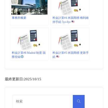
事務所概要
料金計算#4 米国商標 権利維
持手続 5yr-6yr
料金計算#8 Madrid 制度 国
料金計算#5 米国商標 更新手
際登録
続
最終更新日:2025/10/15
検
検
索
索
対