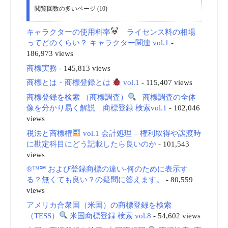
閲覧回数の多いページ (10)
キャラクターの使用料率
ライセンス料の相場
ってどのくらい？ キャラクター関連 vol.1
-
186,973 views
商標実務
- 145,813 views
商標とは・商標登録とは
vol.1
- 115,407 views
商標登録を検索 （商標調査）
–商標調査の全体
像を分かり易く解説 商標登録 検索vol.1
- 102,046
views
税法と商標権
vol.1 会計処理 – 権利取得や譲渡時
に勘定科目にどう記載したら良いのか
- 101,543
views
®™℠ および登録商標の違い-何のために表示す
る？無くても良い？の疑問に答えます。
- 80,559
views
アメリカ合衆国（米国）の商標登録を検索
（TESS）
米国商標登録 検索 vol.8
- 54,602 views