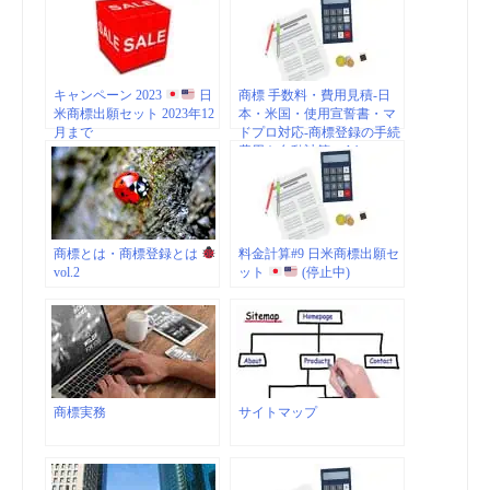
キャンペーン 2023
日
商標 手数料・費用見積-日
米商標出願セット 2023年12
本・米国・使用宣誓書・マ
月まで
ドプロ対応-商標登録の手続
費用を自動計算 vol.1
商標とは・商標登録とは
料金計算#9 日米商標出願セ
vol.2
ット
(停止中)
商標実務
サイトマップ