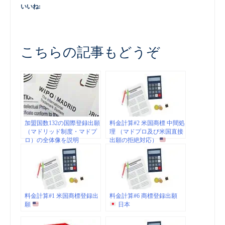
いいね:
こちらの記事もどうぞ
加盟国数132の国際登録出願
料金計算#2 米国商標 中間処
（マドリッド制度・マドプ
理 （マドプロ及び米国直接
ロ）の全体像を説明
出願の拒絶対応）
料金計算#1 米国商標登録出
料金計算#6 商標登録出願
願
日本