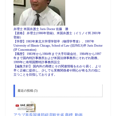
弁理士 米国弁護士 Juris Doctor 佐藤 勝
【資格】 弁理士(1986年登録)、米国弁護士（イリノイ州 2001年
登録）
【学歴】1983年東北大学理学部卒（物理学専攻）、1997年
University of Illinois Chicago, School of Law (旧JMLS)卒 Juris Doctor
(IP Concentration)
【職歴】 1983年から1984年まで大手印刷会社、1984年から1997
年まで国内特許事務所および米国法律事務所にそれぞれ勤務。
1999年に有明国際特許事務所設立
【編集方針】 国内外の商標とその関連情報をわかり易く、より
早く正確に提供し、少しでも実務関係者や関心が有る方の役に
立つことを目指しております。
最近の投稿 (5)
アラブ首長国連邦経済観光省 商標_動画