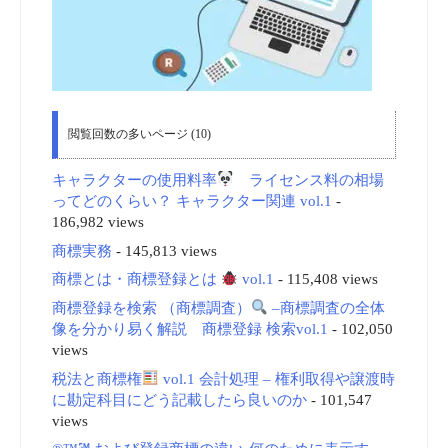
閲覧回数の多いページ (10)
キャラクターの使用料率
ライセンス料の相場
ってどのくらい？ キャラクター関連 vol.1
-
186,982 views
商標実務
- 145,813 views
商標とは・商標登録とは
vol.1
- 115,408 views
商標登録を検索 （商標調査）
–商標調査の全体
像を分かり易く解説 商標登録 検索vol.1
- 102,050
views
税法と商標権
vol.1 会計処理 – 権利取得や譲渡時
に勘定科目にどう記載したら良いのか
- 101,547
views