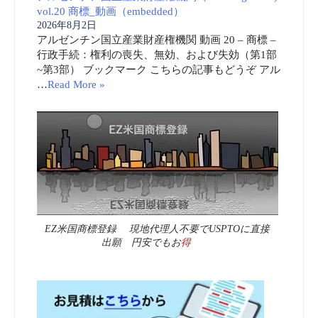
vol.20 商標_動画（embedded）
2026年8月2日
アルゼンチン国立産業財産権機関 動画 20 – 商標 –
行政手続：権利の喪失、無効、および失効（第1部
~第3部） ブックマーク こちらの記事もどうぞ アル
…
Read More »
EZ米国商標登録 現地代理人不要でUSPTOに直接
出願 円安でもお
得