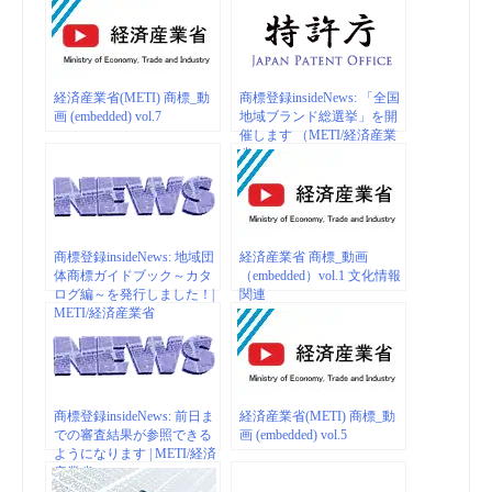
経済産業省(METI) 商標_動
商標登録insideNews: 「全国
画 (embedded) vol.7
地域ブランド総選挙」を開
催します （METI/経済産業
省）
商標登録insideNews: 地域団
経済産業省 商標_動画
体商標ガイドブック～カタ
（embedded）vol.1 文化情報
ログ編～を発行しました！|
関連
METI/経済産業省
商標登録insideNews: 前日ま
経済産業省(METI) 商標_動
での審査結果が参照できる
画 (embedded) vol.5
ようになります | METI/経済
産業省