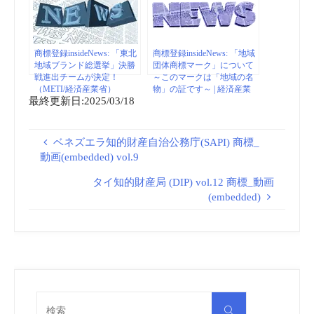
商標登録insideNews: 「東北
商標登録insideNews: 「地域
地域ブランド総選挙」決勝
団体商標マーク」について
戦進出チームが決定！
～このマークは「地域の名
（METI/経済産業省）
物」の証です～ | 経済産業
最終更新日:2025/03/18
省 特許庁
ベネズエラ知的財産自治公務庁(SAPI) 商標_
動画(embedded) vol.9
タイ知的財産局 (DIP) vol.12 商標_動画
(embedded)
検
検
索