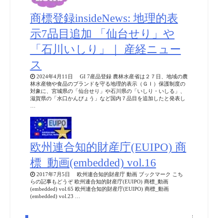
商標登録insideNews: 地理的表
示7品目追加 「仙台せり」や
「石川いしり」｜ 産経ニュー
ス
2024年4月11日 GI 7産品登録 農林水産省は２７日、地域の農
林水産物や食品のブランドを守る地理的表示（ＧＩ）保護制度の
対象に、宮城県の「仙台せり」や石川県の「いしり・いしる」、
滋賀県の「水口かんぴょう」など国内７品目を追加したと発表し
…
欧州連合知的財産庁(EUIPO) 商
標_動画(embedded) vol.16
2017年7月5日 欧州連合知的財産庁 動画 ブックマーク こち
らの記事もどうぞ 欧州連合知的財産庁(EUIPO) 商標_動画
(embedded) vol.65 欧州連合知的財産庁(EUIPO) 商標_動画
(embedded) vol.23 …