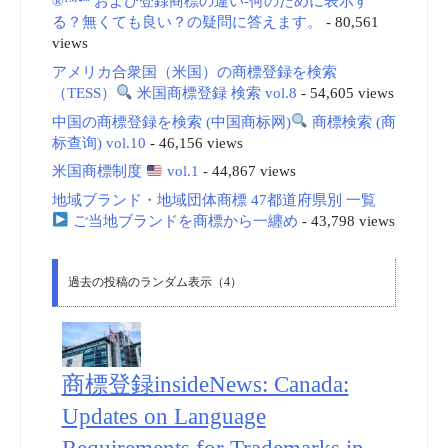
®™℠ および登録商標の違い-何のために表示す
る？無くても良い？の疑問に答えます。
- 80,561
views
アメリカ合衆国（米国）の商標登録を検索
（TESS）
米国商標登録 検索 vol.8
- 54,605 views
中国の商標登録を検索 (中国商标网)
商標検索 (商
标查询) vol.10
- 46,156 views
米国商標制度
vol.1
- 44,867 views
地域ブランド・地域団体商標 47都道府県別 一覧
ご当地ブランドを商標から一纏め
- 43,798 views
過去の投稿のランダム表示（4）
商標登録insideNews: Canada:
Updates on Language