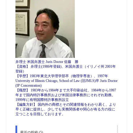
弁理士 米国弁護士 Juris Doctor 佐藤 勝
【資格】 弁理士(1986年登録)、米国弁護士（イリノイ州 2001年
登録）
【学歴】1983年東北大学理学部卒（物理学専攻）、1997年
University of Illinois Chicago, School of Law (旧JMLS)卒 Juris Doctor
(IP Concentration)
【職歴】 1983年から1984年まで大手印刷会社、1984年から1997
年まで国内特許事務所および米国法律事務所にそれぞれ勤務。
1999年に有明国際特許事務所設立
【編集方針】 国内外の商標とその関連情報をわかり易く、より
早く正確に提供し、少しでも実務関係者や関心が有る方の役に
立つことを目指しております。
最近の投稿 (5)