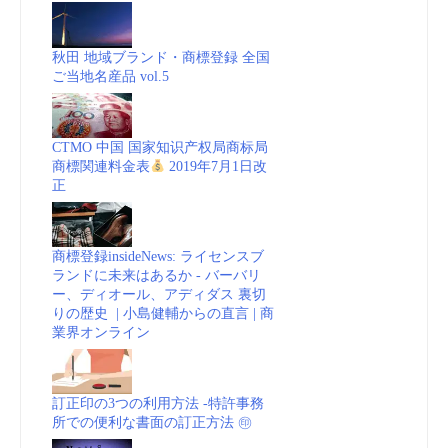
秋田 地域ブランド・商標登録 全国
ご当地名産品 vol.5
CTMO 中国 国家知识产权局商标局
商標関連料金表
2019年7月1日改
正
商標登録insideNews: ライセンスブ
ランドに未来はあるか - バーバリ
ー、ディオール、アディダス 裏切
りの歴史 | 小島健輔からの直言 | 商
業界オンライン
訂正印の3つの利用方法 -特許事務
所での便利な書面の訂正方法 ㊞