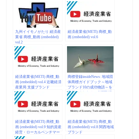
九州イイモノがたり 経済産
経済産業省(METI) 商標_動
業省 商標_動画 (embedded)
画 (embedded) vol.6
vol.2
経済産業省(METI) 商標_動
商標登録insideNews: 地域団
画 (embedded) vol.4 近畿経済
体商標ガイドブック～地域
産業局 支援ブランド
ブランド10の成功物語～を
発行しました！ （METI/経
済産業省）
経済産業省(METI) 商標_動
経済産業省(METI) 商標_動
画 (embedded) vol.9 知的資産
画 (embedded) vol.8 関西地域
経営・ローカルベンチマー
ブランド
ク