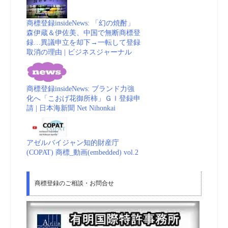
商標登録insideNews: 「幻の焼酎」
森伊蔵＆伊佐美、中国で無断商標登
録…異議申立を却下→一転して登録
取消の理由 | ビジネスジャーナル
商標登録insideNews: ブランド力強
化へ「こおげ花御所柿」ＧＩ登録申
請 | 日本海新聞 Net Nihonkai
アゼルバイジャン知的財産庁
(COPAT) 商標_動画(embedded) vol.2
商標登録のご相談・お問合せ