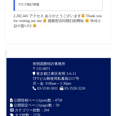
ブログ統計情報
2,202,441 アクセス ありがとうございます
Thank you
for visiting our site
感谢您访问我们的网站
액세스
감사합니다
有明国際特許事務所
〒135-8071
東京都江東区有明 3-6-11
TFTビル郵便局私書箱2117号
月～金: 9:00am～5:30pm
03-5530-5011
03-3528-3210
公開投稿ページ(post)数：4758
公開固定ページ(page)数：59
カテゴリー総数：204
タグ総数：2270