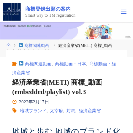
コ
商
標
登
録
出
願
の
案
内
ン
テ
Smart way to TM registration
ン
ツ
へ
ス
ホ
商標関連動画
経済産業省(METI) 商標_動画
キ
ー
(embedded/playlist) vol.3
ッ
ム
プ
商標関連動画
,
商標動画・日本
,
商標動画・経
済産業省
経済産業省(METI) 商標_動画
(embedded/playlist) vol.3
2022年2月17日
地域ブランド
,
太宰府
,
対馬
,
経済産業省
地域と歩む 地域のブランド化