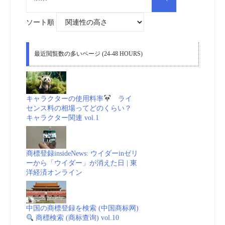
索
対
象:
ソート順
最近閲覧数の多いページ (24-48 HOURS)
キャラクターの使用料率
ライ
センス料の相場ってどのくらい？
キャラクター関連 vol.1
商標登録insideNews: ウイダーinゼリ
ーから「ウイダー」が消えた日 | 東
洋経済オンライン
中国の商標登録を検索 (中国商标网)
商標検索 (商标查询) vol.10