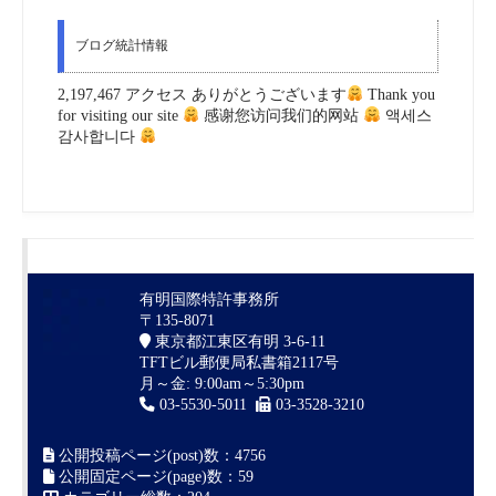
ブログ統計情報
2,197,467 アクセス ありがとうございます
Thank you
for visiting our site
感谢您访问我们的网站
액세스
감사합니다
有明国際特許事務所
〒135-8071
東京都江東区有明 3-6-11
TFTビル郵便局私書箱2117号
月～金: 9:00am～5:30pm
03-5530-5011
03-3528-3210
公開投稿ページ(post)数：4756
公開固定ページ(page)数：59