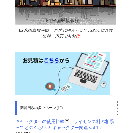
EZ米国商標登録 現地代理人不要でUSPTOに直接
出願 円安でもお
得
閲覧回数の多いページ (10)
キャラクターの使用料率
ライセンス料の相場
ってどのくらい？ キャラクター関連 vol.1
-