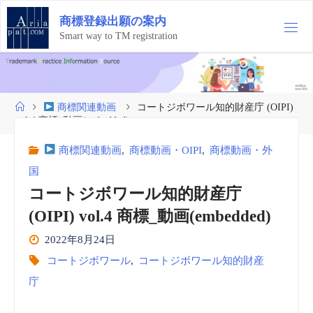
コ
商
標
登
録
出
願
の
案
内
ン
テ
Smart way to TM registration
ン
ツ
へ
ス
ホ
商標関連動画
コートジボワール知的財産庁 (OIPI)
キ
ー
vol.4 商標_動画(embedded)
ッ
ム
プ
商標関連動画
,
商標動画・OIPI
,
商標動画・外
国
コートジボワール知的財産庁
(OIPI) vol.4 商標_動画(embedded)
2022年8月24日
コートジボワール
,
コートジボワール知的財産
庁