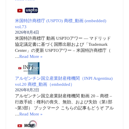
米国特許商標庁 (USPTO) 商標_動画 (embedded)
vol.73
2026年8月4日
米国特許商標庁 動画 USPTOアワー ― マドリッド
協定議定書に基づく国際出願および「Trademark
Center」の更新 USPTOアワー – 米国特許商標庁（
…
Read More »
アルゼンチン国立産業財産権機関（INPI Argentina)
vol.20 商標_動画（embedded）
2026年8月2日
アルゼンチン国立産業財産権機関 動画 20 – 商標 –
行政手続：権利の喪失、無効、および失効（第1部
~第3部） ブックマーク こちらの記事もどうぞ アル
…
Read More »