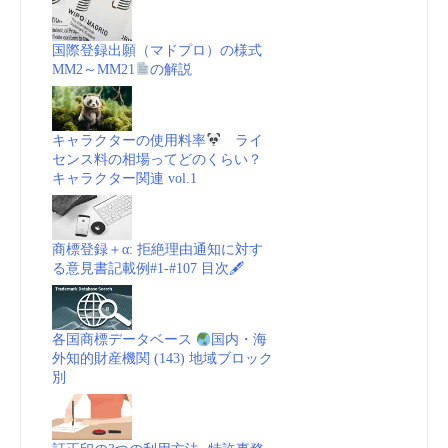
国際登録出願（マドプロ）の様式
MM2～MM21
の解説
キャラクターの使用料率
ライ
センス料の相場ってどのくらい？
キャラクター関連 vol.1
商標登録＋α: 拒絶理由通知に対す
る意見書記載例#1-#107 目次🖋
各国商標データベース
国内・海
外知的財産機関 (143) 地域ブロック
別