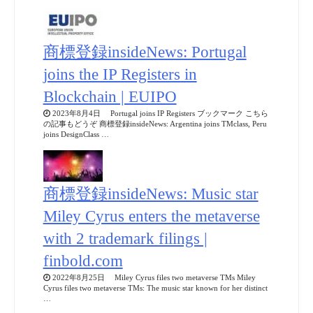
商標登録insideNews: Portugal
joins the IP Registers in
Blockchain | EUIPO
2023年8月4日 Portugal joins IP Registers ブックマーク こちら
の記事もどうぞ 商標登録insideNews: Argentina joins TMclass, Peru
joins DesignClass …
商標登録insideNews: Music star
Miley Cyrus enters the metaverse
with 2 trademark filings |
finbold.com
2022年8月25日 Miley Cyrus files two metaverse TMs Miley
Cyrus files two metaverse TMs: The music star known for her distinct
…