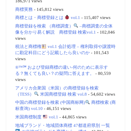
186,971 views
商標実務
- 145,812 views
商標とは・商標登録とは
vol.1
- 115,407 views
商標登録を検索 （商標調査）
–商標調査の全体
像を分かり易く解説 商標登録 検索vol.1
- 102,046
views
税法と商標権
vol.1 会計処理 – 権利取得や譲渡時
に勘定科目にどう記載したら良いのか
- 101,543
views
®™℠ および登録商標の違い-何のために表示す
る？無くても良い？の疑問に答えます。
- 80,559
views
アメリカ合衆国（米国）の商標登録を検索
（TESS）
米国商標登録 検索 vol.8
- 54,602 views
中国の商標登録を検索 (中国商标网)
商標検索 (商
标查询) vol.10
- 46,151 views
米国商標制度
vol.1
- 44,865 views
地域ブランド・地域団体商標 47都道府県別 一覧