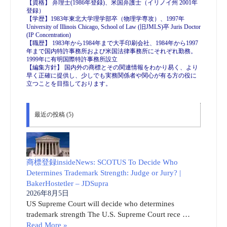
【資格】 弁理士(1986年登録)、米国弁護士（イリノイ州 2001年
登録）
【学歴】1983年東北大学理学部卒（物理学専攻）、1997年
University of Illinois Chicago, School of Law (旧JMLS)卒 Juris Doctor
(IP Concentration)
【職歴】 1983年から1984年まで大手印刷会社、1984年から1997
年まで国内特許事務所および米国法律事務所にそれぞれ勤務。
1999年に有明国際特許事務所設立
【編集方針】 国内外の商標とその関連情報をわかり易く、より
早く正確に提供し、少しでも実務関係者や関心が有る方の役に
立つことを目指しております。
最近の投稿 (5)
商標登録insideNews: SCOTUS To Decide Who
Determines Trademark Strength: Judge or Jury? |
BakerHostetler – JDSupra
2026年8月5日
US Supreme Court will decide who determines
trademark strength The U.S. Supreme Court rece …
Read More »