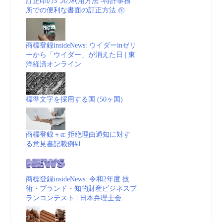
訂正印の3つの利用方法 -特許事務
所での便利な書面の訂正方法 ㊞
商標登録insideNews: ウイダーinゼリ
ーから「ウイダー」が消えた日 | 東
洋経済オンライン
標準文字を採用する国 (50ヶ国)
商標登録＋α: 拒絶理由通知に対す
る意見書記載例#1
商標登録insideNews: 令和2年度 技
術・ブランド・知的財産ビジネスプ
ランコンテスト | 日本弁理士会