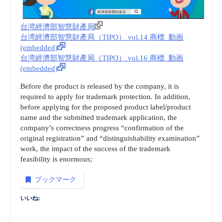
台湾經濟部智慧財產局
台湾經濟部智慧財產局（TIPO） vol.14 商標_動画
(embedded)
台湾經濟部智慧財產局（TIPO） vol.16 商標_動画
(embedded)
Before the product is released by the company, it is
required to apply for trademark protection. In addition,
before applying for the proposed product label/product
name and the submitted trademark application, the
company’s correctness progress “confirmation of the
original registration” and “distinguishability examination”
work, the impact of the success of the trademark
feasibility is enormous;
ブックマーク
いいね: