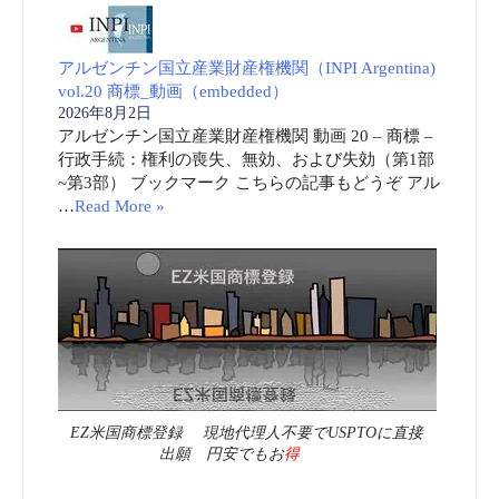
アルゼンチン国立産業財産権機関（INPI Argentina)
vol.20 商標_動画（embedded）
2026年8月2日
アルゼンチン国立産業財産権機関 動画 20 – 商標 –
行政手続：権利の喪失、無効、および失効（第1部
~第3部） ブックマーク こちらの記事もどうぞ アル
…
Read More »
EZ米国商標登録 現地代理人不要でUSPTOに直接
出願 円安でもお
得