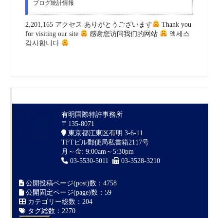
ブログ統計情報
2,201,165 アクセス ありがとうございます
Thank you
for visiting our site
感谢您访问我们的网站
액세스
감사합니다
有明国際特許事務所
〒135-8071
東京都江東区有明 3-6-11
TFTビル郵便局私書箱2117号
月～金: 9:00am～5:30pm
03-5530-5011
03-3528-3210
公開投稿ページ(post)数：4758
公開固定ページ(page)数：59
カテゴリー総数：204
タグ総数：2270