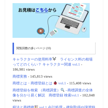
閲覧回数の多いページ (10)
キャラクターの使用料率
ライセンス料の相場
ってどのくらい？ キャラクター関連 vol.1
-
186,981 views
商標実務
- 145,813 views
商標とは・商標登録とは
vol.1
- 115,408 views
商標登録を検索 （商標調査）
–商標調査の全体
像を分かり易く解説 商標登録 検索vol.1
- 102,048
views
税法と商標権
vol.1 会計処理 – 権利取得や譲渡時