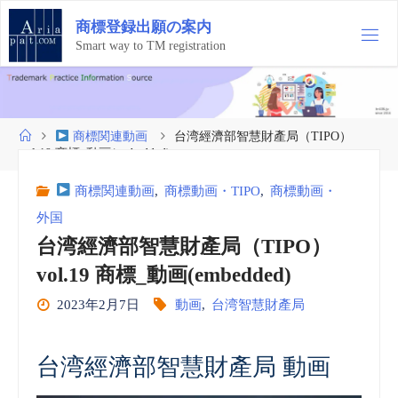
コ
商
標
登
録
出
願
の
案
内
ン
テ
Smart way to TM registration
ン
ツ
へ
ス
ホ
商標関連動画
台湾經濟部智慧財產局（TIPO）
キ
ー
vol.19 商標_動画(embedded)
ッ
ム
プ
商標関連動画
,
商標動画・TIPO
,
商標動画・
外国
台湾經濟部智慧財產局（TIPO）
vol.19 商標_動画(embedded)
2023年2月7日
動画
,
台湾智慧財產局
台湾經濟部智慧財產局 動画