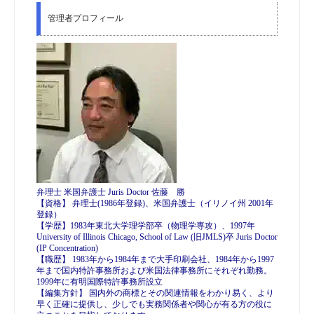
管理者プロフィール
弁理士 米国弁護士 Juris Doctor 佐藤 勝
【資格】 弁理士(1986年登録)、米国弁護士（イリノイ州 2001年
登録）
【学歴】1983年東北大学理学部卒（物理学専攻）、1997年
University of Illinois Chicago, School of Law (旧JMLS)卒 Juris Doctor
(IP Concentration)
【職歴】 1983年から1984年まで大手印刷会社、1984年から1997
年まで国内特許事務所および米国法律事務所にそれぞれ勤務。
1999年に有明国際特許事務所設立
【編集方針】 国内外の商標とその関連情報をわかり易く、より
早く正確に提供し、少しでも実務関係者や関心が有る方の役に