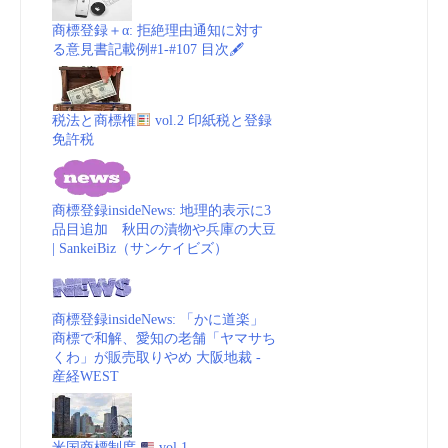
商標登録＋α: 拒絶理由通知に対す
る意見書記載例#1-#107 目次🖋
税法と商標権
vol.2 印紙税と登録
免許税
商標登録insideNews: 地理的表示に3
品目追加 秋田の漬物や兵庫の大豆
| SankeiBiz（サンケイビズ）
商標登録insideNews: 「かに道楽」
商標で和解、愛知の老舗「ヤマサち
くわ」が販売取りやめ 大阪地裁 -
産経WEST
米国商標制度
vol.1