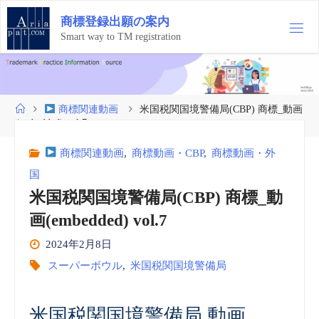
コ
商
標
登
録
出
願
の
案
内
ン
テ
Smart way to TM registration
ン
ツ
へ
ス
ホ
商標関連動画
米国税関国境警備局(CBP) 商標_動画
キ
ー
(embedded) vol.7
ッ
ム
プ
商標関連動画
,
商標動画・CBP
,
商標動画・外
国
米国税関国境警備局(CBP) 商標_動
画(embedded) vol.7
2024年2月8日
スーパーボウル
,
米国税関国境警備局
米国税関国境警備局 動画