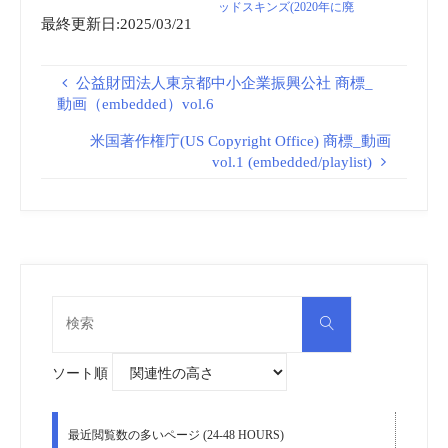
ッドスキンズ(2020年に廃
最終更新日:2025/03/21
止) | Sponichi Annex スポー
ツ
公益財団法人東京都中小企業振興公社 商標_
動画（embedded）vol.6
米国著作権庁(US Copyright Office) 商標_動画
vol.1 (embedded/playlist)
検
検
索
索
対
象:
ソート順
最近閲覧数の多いページ (24-48 HOURS)