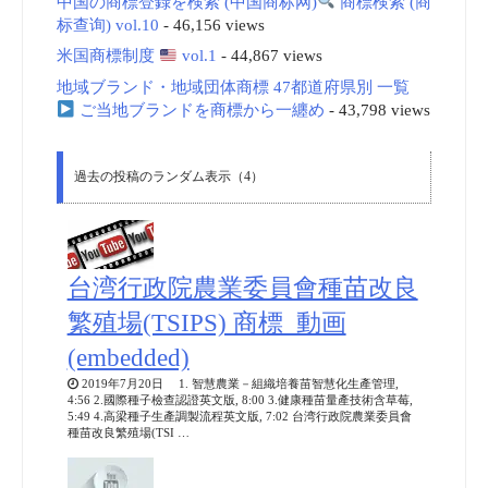
中国の商標登録を検索 (中国商标网)
商標検索 (商
标查询) vol.10
- 46,156 views
米国商標制度
vol.1
- 44,867 views
地域ブランド・地域団体商標 47都道府県別 一覧
ご当地ブランドを商標から一纏め
- 43,798 views
過去の投稿のランダム表示（4）
台湾行政院農業委員會種苗改良
繁殖場(TSIPS) 商標_動画
(embedded)
2019年7月20日 1. 智慧農業－組織培養苗智慧化生產管理,
4:56 2.國際種子檢查認證英文版, 8:00 3.健康種苗量產技術含草莓,
5:49 4.高梁種子生產調製流程英文版, 7:02 台湾行政院農業委員會
種苗改良繁殖場(TSI …