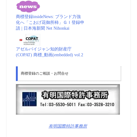
商標登録insideNews: ブランド力強
化へ「こおげ花御所柿」ＧＩ登録申
請 | 日本海新聞 Net Nihonkai
アゼルバイジャン知的財産庁
(COPAT) 商標_動画(embedded) vol.2
商標登録のご相談・お問合せ
有明国際特許事務所