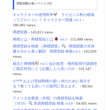
閲覧回数の多いページ (10)
キャラクターの使用料率
ライセンス料の相場
ってどのくらい？ キャラクター関連 vol.1
-
186,982 views
商標実務
- 145,813 views
商標とは・商標登録とは
vol.1
- 115,408 views
商標登録を検索 （商標調査）
–商標調査の全体
像を分かり易く解説 商標登録 検索vol.1
- 102,050
views
税法と商標権
vol.1 会計処理 – 権利取得や譲渡時
に勘定科目にどう記載したら良いのか
- 101,547
views
®™℠ および登録商標の違い-何のために表示す
る？無くても良い？の疑問に答えます。
- 80,561
views
アメリカ合衆国（米国）の商標登録を検索
（TESS）
米国商標登録 検索 vol.8
- 54,605 views