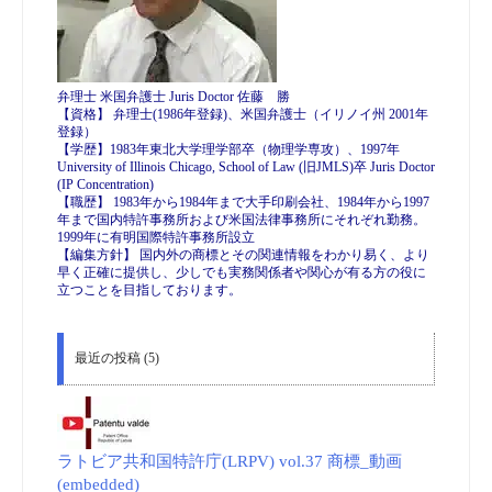
弁理士 米国弁護士 Juris Doctor 佐藤 勝
【資格】 弁理士(1986年登録)、米国弁護士（イリノイ州 2001年
登録）
【学歴】1983年東北大学理学部卒（物理学専攻）、1997年
University of Illinois Chicago, School of Law (旧JMLS)卒 Juris Doctor
(IP Concentration)
【職歴】 1983年から1984年まで大手印刷会社、1984年から1997
年まで国内特許事務所および米国法律事務所にそれぞれ勤務。
1999年に有明国際特許事務所設立
【編集方針】 国内外の商標とその関連情報をわかり易く、より
早く正確に提供し、少しでも実務関係者や関心が有る方の役に
立つことを目指しております。
最近の投稿 (5)
ラトビア共和国特許庁(LRPV) vol.37 商標_動画
(embedded)