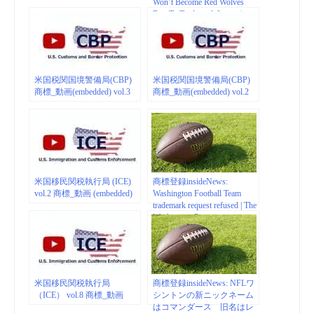
Won’t Become Red Wolves
Due To Trademark Issues |
www.tmz.com
米国税関国境警備局(CBP)
米国税関国境警備局(CBP)
商標_動画(embedded) vol.3
商標_動画(embedded) vol.2
米国移民関税執行局 (ICE)
商標登録insideNews:
vol.2 商標_動画 (embedded)
Washington Football Team
trademark request refused | The
Washington Post
米国移民関税執行局
商標登録insideNews: NFLワ
（ICE） vol.8 商標_動画
シントンの新ニックネーム
はコマンダース 旧名はレ