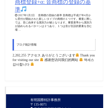
商標登録+α: 音商標の登録の基
準
2017年1月2日 音商標の登録の基準 音商標は平成27年4月か
ら受付が開始された新しいタイプの商標の１つです。審査に際し
ては、音に由来する識別力が鍵となります。審査基準から識別力
が認められるパターンは２つあり、１つは音が言語的要素を含む
場 …
ブログ統計情報
2,202,255 アクセス ありがとうございます
Thank you
for visiting our site
感谢您访问我们的网站
액세스
감사합니다
有明国際特許事務所
〒135-8071