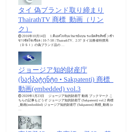
タイ 偽ブランド取り締まり
ThairathTV 商標_動画（リン
ク）
2016年10月14日 1.ดีเอสไจจับแว่นเรย์แบน ระเมิดลิขสิทธิ์ | เช้า
ข่าวชัดโซเชียล | 10-7-58 | ThairathTV、2:37 タイ法務省特捜局
（ＤＳＩ）の偽ブランド品の …
ジョージア知的財産庁
(საქპატენტი • Sakpatenti) 商標_
動画(embedded) vol.3
2020年1月23日 ジョージア知的財産庁 動画 ブックマーク こ
ちらの記事もどうぞ ジョージア知的財産庁 (Sakpatenti) vol.2 商標
_動画(embedded) ジョージア知的財産庁 (Sakpatenti) 商標_動画 (e
…