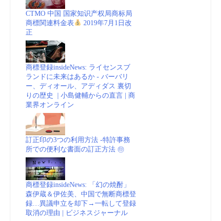
CTMO 中国 国家知识产权局商标局
商標関連料金表
2019年7月1日改
正
商標登録insideNews: ライセンスブ
ランドに未来はあるか - バーバリ
ー、ディオール、アディダス 裏切
りの歴史 | 小島健輔からの直言 | 商
業界オンライン
訂正印の3つの利用方法 -特許事務
所での便利な書面の訂正方法 ㊞
商標登録insideNews: 「幻の焼酎」
森伊蔵＆伊佐美、中国で無断商標登
録…異議申立を却下→一転して登録
取消の理由 | ビジネスジャーナル