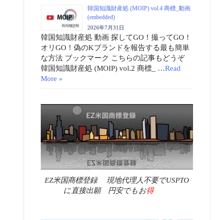
韓国知識財産処 (MOIP) vol.4 商標_動画
(embedded)
2026年7月31日
韓国知識財産処 動画 探してGO！撮ってGO！
オリGO！偽のKブランドを報告する最も簡単
な方法 ブックマーク こちらの記事もどうぞ
韓国知識財産処 (MOIP) vol.2 商標_ …
Read
More »
EZ米国商標登録 現地代理人不要でUSPTO
に直接出願 円安でもお
得