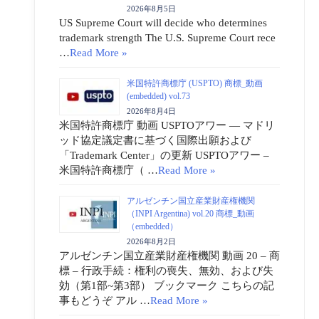
2026年8月5日
US Supreme Court will decide who determines
trademark strength The U.S. Supreme Court rece
…
Read More »
米国特許商標庁 (USPTO) 商標_動画
(embedded) vol.73
2026年8月4日
米国特許商標庁 動画 USPTOアワー ― マドリ
ッド協定議定書に基づく国際出願および
「Trademark Center」の更新 USPTOアワー –
米国特許商標庁（ …
Read More »
アルゼンチン国立産業財産権機関
（INPI Argentina) vol.20 商標_動画
（embedded）
2026年8月2日
アルゼンチン国立産業財産権機関 動画 20 – 商
標 – 行政手続：権利の喪失、無効、および失
効（第1部~第3部） ブックマーク こちらの記
事もどうぞ アル …
Read More »