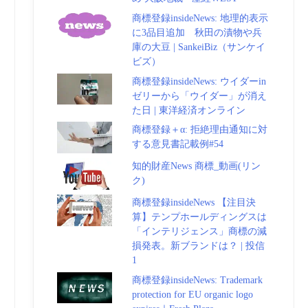
商標登録insideNews: 地理的表示
に3品目追加 秋田の漬物や兵
庫の大豆 | SankeiBiz（サンケイ
ビズ）
商標登録insideNews: ウイダーin
ゼリーから「ウイダー」が消え
た日 | 東洋経済オンライン
商標登録＋α: 拒絶理由通知に対
する意見書記載例#54
知的財産News 商標_動画(リン
ク)
商標登録insideNews 【注目決
算】テンプホールディングスは
「インテリジェンス」商標の減
損発表。新ブランドは？ | 投信
1
商標登録insideNews: Trademark
protection for EU organic logo