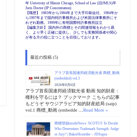
年 University of Illinois Chicago, School of Law (旧JMLS)卒
Juris Doctor (IP Concentration)
【職歴】 1983年から1984年まで大手印刷会社、1984年か
ら1997年まで国内特許事務所および米国法律事務所にそ
れぞれ勤務。1999年に有明国際特許事務所設立
【編集方針】 国内外の商標とその関連情報をわかり易
く、より早く正確に提供し、少しでも実務関係者や関心
が有る方の役に立つことを目指しております。
最近の投稿 (5)
アラブ首長国連邦経済観光省 商標_動画
(embedded) vol.3
2026年8月6日
アラブ首長国連邦経済観光省 動画 知的財産：
権利を守るには？ ブックマーク こちらの記事
もどうぞ サウジアラビア知的財産総局 (saip)
vol.1 商標_動画 (embedde …
Read More »
商標登録insideNews: SCOTUS To Decide
Who Determines Trademark Strength: Judge
or Jury? | BakerHostetler – JDSupra