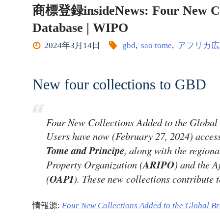
商標登録insideNews: Four New Coll
Database | WIPO
2024年3月14日
gbd
,
sao tome
,
アフリカ広
New four collections to GBD
Four New Collections Added to the Globa
Users have now (February 27, 2024) access 
Tome and Principe
, along with the regiona
Property Organization (
ARIPO
) and the A
(
OAPI
). These new collections contribute t
情報源:
Four New Collections Added to the Global B