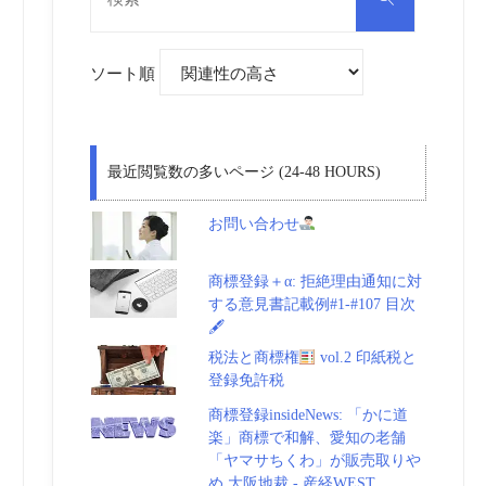
対
索
象:
ソート順
最近閲覧数の多いページ (24-48 HOURS)
お問い合わせ
商標登録＋α: 拒絶理由通知に対
する意見書記載例#1-#107 目次
🖋
税法と商標権
vol.2 印紙税と
登録免許税
商標登録insideNews: 「かに道
楽」商標で和解、愛知の老舗
「ヤマサちくわ」が販売取りや
め 大阪地裁 - 産経WEST