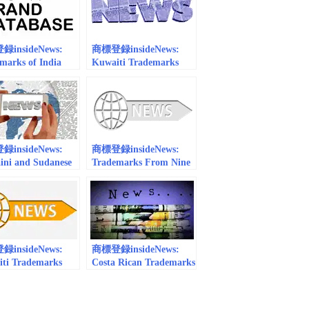
insideNews:
商標登録insideNews:
marks of India
Kuwaiti Trademarks
 to the Global
Added to the Global
 Database | WIPO
Brand Database, WIPO
insideNews:
商標登録insideNews:
ini and Sudanese
Trademarks From Nine
marks Added to
African Countries
lobal Brand
Added to the Global
ase
Brand Database | WIPO
insideNews:
商標登録insideNews:
ti Trademarks
Costa Rican Trademarks
 to the Global
Added to the Global
 Database
Brand Database | WIPO