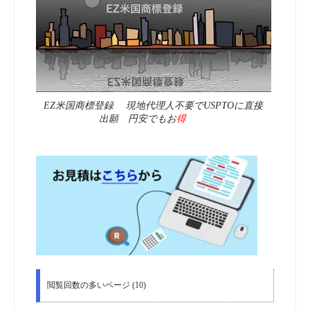
EZ米国商標登録 現地代理人不要でUSPTOに直接
出願 円安でもお
得
閲覧回数の多いページ (10)