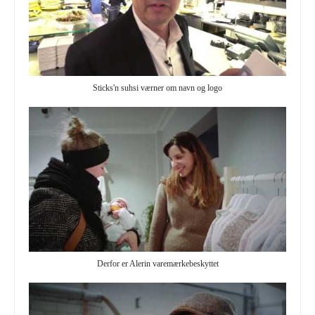
Sticks'n suhsi værner om navn og logo
Derfor er Alerin varemærkebeskyttet