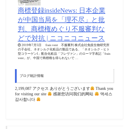
商標登録insideNews: 日本企業
が中国当局を「理不尽」と批
判、商標権めぐり不服審判な
どで対抗 | ニコニコニュース
2019年7月5日 frais vent 不服審判 株式会社免疫生物研究所
の子会社、ネオシルク化粧品の製品である、「ネオシルク－ヒト
型コラーゲンI」配合化粧品「フレヴァン」のローマ字表記「frais
vent」が、中国で商標権を得られないで …
ブログ統計情報
2,199,087 アクセス ありがとうございます
Thank you
for visiting our site
感谢您访问我们的网站
액세스
감사합니다