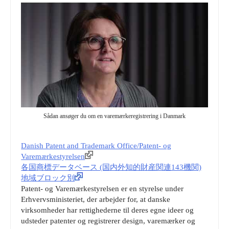
Sådan ansøger du om en varemærkeregistrering i Danmark
Danish Patent and Trademark Office/Patent- og
Varemærkestyrelsen
各国商標データベース (国内外知的財産関連143機関)
地域ブロック別
Patent- og Varemærkestyrelsen er en styrelse under
Erhvervsministeriet, der arbejder for, at danske
virksomheder har rettighederne til deres egne ideer og
udsteder patenter og registrerer design, varemærker og