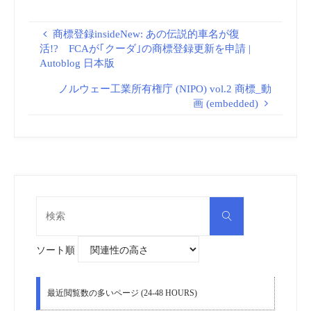
商標登録insideNew: あの伝説的車名が復
活!? FCAが｢クーダ｣の商標登録更新を申請 |
Autoblog 日本版
ノルウェー工業所有権庁 (NIPO) vol.2 商標_動
画 (embedded)
検
検
索
索
対
象:
ソート順
最近閲覧数の多いページ (24-48 HOURS)