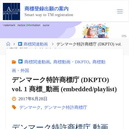
コ
商
標
登
録
出
願
の
案
内
ン
テ
Smart way to TM registration
ン
ツ
へ
ス
ホ
商標関連動画
デンマーク特許商標庁 (DKPTO) vol.
キ
ー
1 商標_動画 (embedded/playlist)
ッ
ム
プ
商標関連動画
,
商標動画・DKPTO
,
商標動
画・外国
デンマーク特許商標庁 (DKPTO)
vol. 1 商標_動画 (embedded/playlist)
2017年6月28日
デンマーク
,
デンマーク特許商標庁
デンマーク特許商標庁 動画