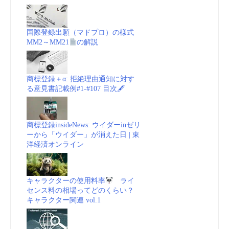
国際登録出願（マドプロ）の様式
MM2～MM21
の解説
商標登録＋α: 拒絶理由通知に対す
る意見書記載例#1-#107 目次🖋
商標登録insideNews: ウイダーinゼリ
ーから「ウイダー」が消えた日 | 東
洋経済オンライン
キャラクターの使用料率
ライ
センス料の相場ってどのくらい？
キャラクター関連 vol.1