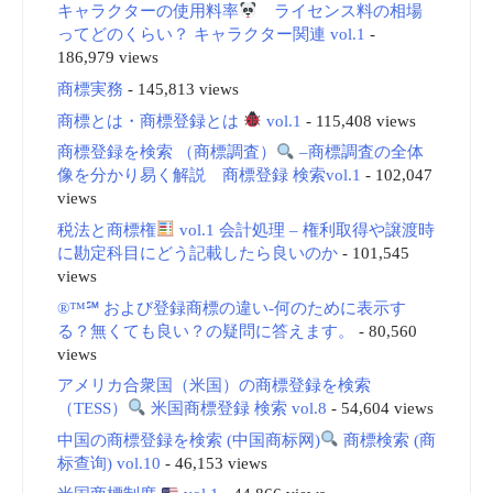
キャラクターの使用料率
ライセンス料の相場
ってどのくらい？ キャラクター関連 vol.1
-
186,979 views
商標実務
- 145,813 views
商標とは・商標登録とは
vol.1
- 115,408 views
商標登録を検索 （商標調査）
–商標調査の全体
像を分かり易く解説 商標登録 検索vol.1
- 102,047
views
税法と商標権
vol.1 会計処理 – 権利取得や譲渡時
に勘定科目にどう記載したら良いのか
- 101,545
views
®™℠ および登録商標の違い-何のために表示す
る？無くても良い？の疑問に答えます。
- 80,560
views
アメリカ合衆国（米国）の商標登録を検索
（TESS）
米国商標登録 検索 vol.8
- 54,604 views
中国の商標登録を検索 (中国商标网)
商標検索 (商
标查询) vol.10
- 46,153 views