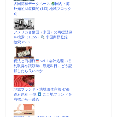
各国商標データベース
国内・海
外知的財産機関 (143) 地域ブロック
別
アメリカ合衆国（米国）の商標登録
を検索（TESS）
米国商標登録
検索 vol.8
税法と商標権
vol.1 会計処理 - 権
利取得や譲渡時に勘定科目にどう記
載したら良いのか
地域ブランド・地域団体商標 47都
道府県別 一覧
ご当地ブランドを
商標から一纏め