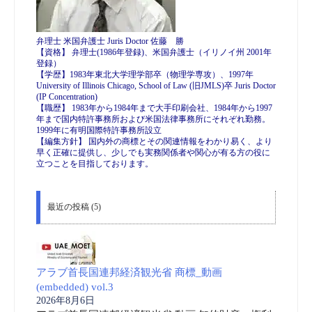
弁理士 米国弁護士 Juris Doctor 佐藤 勝
【資格】 弁理士(1986年登録)、米国弁護士（イリノイ州 2001年
登録）
【学歴】1983年東北大学理学部卒（物理学専攻）、1997年
University of Illinois Chicago, School of Law (旧JMLS)卒 Juris Doctor
(IP Concentration)
【職歴】 1983年から1984年まで大手印刷会社、1984年から1997
年まで国内特許事務所および米国法律事務所にそれぞれ勤務。
1999年に有明国際特許事務所設立
【編集方針】 国内外の商標とその関連情報をわかり易く、より
早く正確に提供し、少しでも実務関係者や関心が有る方の役に
立つことを目指しております。
最近の投稿 (5)
アラブ首長国連邦経済観光省 商標_動画
(embedded) vol.3
2026年8月6日