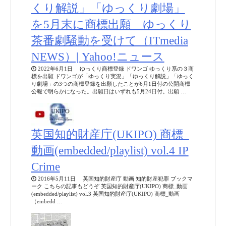
くり解説」「ゆっくり劇場」
を5月末に商標出願 ゆっくり
茶番劇騒動を受けて（ITmedia
NEWS）| Yahoo!ニュース
2022年6月1日 ゆっくり商標登録 ドワンゴ ゆっくり系の３商
標を出願 ドワンゴが「ゆっくり実況」「ゆっくり解説」「ゆっく
り劇場」の3つの商標登録を出願したことが6月1日付の公開商標
公報で明らかになった。出願日はいずれも5月24日付。出願 …
英国知的財産庁(UKIPO) 商標_
動画(embedded/playlist) vol.4 IP
Crime
2016年5月11日 英国知的財産庁 動画 知的財産犯罪 ブックマ
ーク こちらの記事もどうぞ 英国知的財産庁(UKIPO) 商標_動画
(embedded/playlist) vol.3 英国知的財産庁(UKIPO) 商標_動画
（embedd …