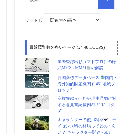
対
索
象:
ソート順
最近閲覧数の多いページ (24-48 HOURS)
国際登録出願（マドプロ）の様
式MM2～MM21
の解説
各国商標データベース
国内・
海外知的財産機関 (143) 地域ブ
ロック別
商標登録＋α: 拒絶理由通知に対
する意見書記載例#1-#107 目次
🖋
キャラクターの使用料率
ラ
イセンス料の相場ってどのくら
い？ キャラクター関連 vol.1