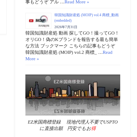
事もどうぞ アル …
Read More »
韓国知識財産処 (MOIP) vol.4 商標_動画
(embedded)
2026年7月31日
韓国知識財産処 動画 探してGO！撮ってGO！
オリGO！偽のKブランドを報告する最も簡単
な方法 ブックマーク こちらの記事もどうぞ
韓国知識財産処 (MOIP) vol.2 商標_ …
Read
More »
EZ米国商標登録 現地代理人不要でUSPTO
に直接出願 円安でもお
得