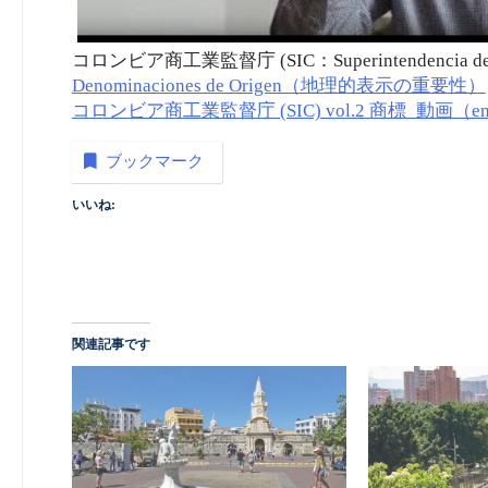
コロンビア商工業監督庁 (SIC：Superintendencia de Ind
Denominaciones de Origen（地理的表示の重要性）
コロンビア商工業監督庁 (SIC) vol.2 商標_動画（em
ブックマーク
いいね:
関連記事です