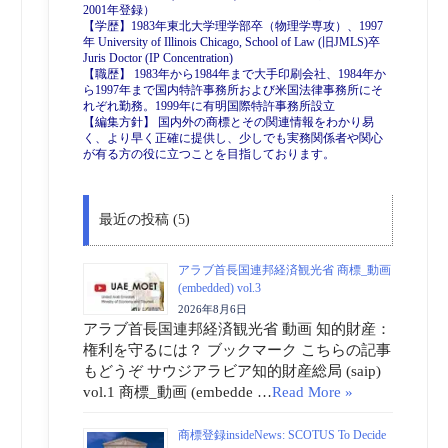
2001年登録）
【学歴】1983年東北大学理学部卒（物理学専攻）、1997
年 University of Illinois Chicago, School of Law (旧JMLS)卒
Juris Doctor (IP Concentration)
【職歴】 1983年から1984年まで大手印刷会社、1984年か
ら1997年まで国内特許事務所および米国法律事務所にそ
れぞれ勤務。1999年に有明国際特許事務所設立
【編集方針】 国内外の商標とその関連情報をわかり易
く、より早く正確に提供し、少しでも実務関係者や関心
が有る方の役に立つことを目指しております。
最近の投稿 (5)
アラブ首長国連邦経済観光省 商標_動画
(embedded) vol.3
2026年8月6日
アラブ首長国連邦経済観光省 動画 知的財産：
権利を守るには？ ブックマーク こちらの記事
もどうぞ サウジアラビア知的財産総局 (saip)
vol.1 商標_動画 (embedde …
Read More »
商標登録insideNews: SCOTUS To Decide