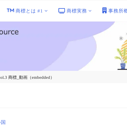
商標とは #1
商標実務
事務所
l.3 商標_動画（embedded）
外国