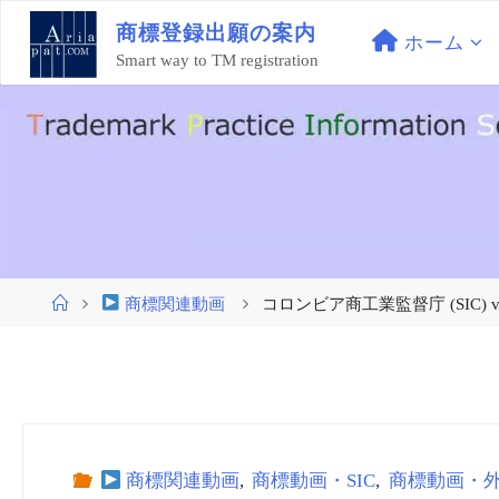
コ
商
標
登
録
出
願
の
案
内
ン
ホーム
Smart way to TM registration
テ
ン
ツ
へ
ス
キ
ッ
プ
ホ
商標関連動画
コロンビア商工業監督庁 (SIC) vo
ー
ム
商標関連動画
,
商標動画・SIC
,
商標動画・