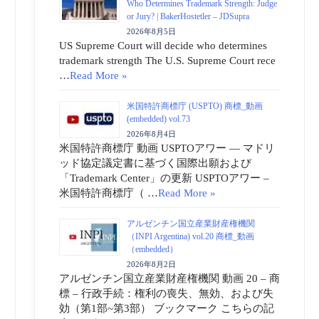
Who Determines Trademark Strength: Judge
or Jury? | BakerHostetler – JDSupra
2026年8月5日
US Supreme Court will decide who determines
trademark strength The U.S. Supreme Court rece
…
Read More »
米国特許商標庁 (USPTO) 商標_動画
(embedded) vol.73
2026年8月4日
米国特許商標庁 動画 USPTOアワー ― マドリ
ッド協定議定書に基づく国際出願および
「Trademark Center」の更新 USPTOアワー –
米国特許商標庁（ …
Read More »
アルゼンチン国立産業財産権機関
（INPI Argentina) vol.20 商標_動画
（embedded）
2026年8月2日
アルゼンチン国立産業財産権機関 動画 20 – 商
標 – 行政手続：権利の喪失、無効、および失
効（第1部~第3部） ブックマーク こちらの記