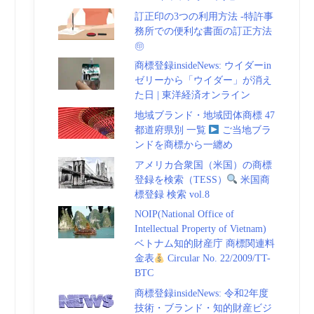
訂正印の3つの利用方法 -特許事
務所での便利な書面の訂正方法
㊞
商標登録insideNews: ウイダーin
ゼリーから「ウイダー」が消え
た日 | 東洋経済オンライン
地域ブランド・地域団体商標 47
都道府県別 一覧
ご当地ブラ
ンドを商標から一纏め
アメリカ合衆国（米国）の商標
登録を検索（TESS）
米国商
標登録 検索 vol.8
NOIP(National Office of
Intellectual Property of Vietnam)
ベトナム知的財産庁 商標関連料
金表
Circular No. 22/2009/TT-
BTC
商標登録insideNews: 令和2年度
技術・ブランド・知的財産ビジ