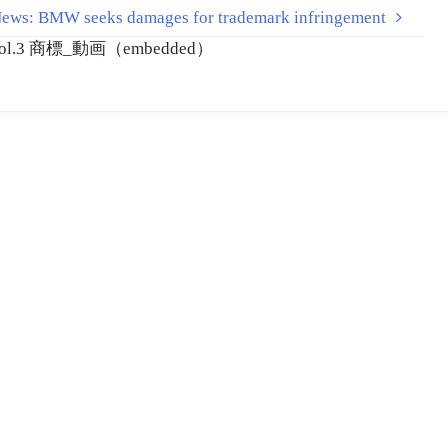
: BMW seeks damages for trademark infringement
l.3 商標_動画（embedded）