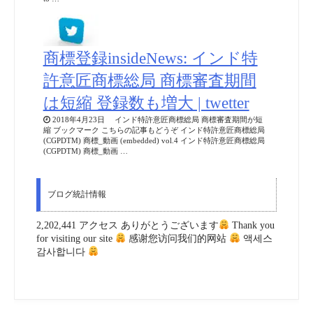
商標登録insideNews: インド特
許意匠商標総局 商標審査期間
は短縮 登録数も増大 | twetter
2018年4月23日 インド特許意匠商標総局 商標審査期間が短
縮 ブックマーク こちらの記事もどうぞ インド特許意匠商標総局
(CGPDTM) 商標_動画 (embedded) vol.4 インド特許意匠商標総局
(CGPDTM) 商標_動画 …
ブログ統計情報
2,202,441 アクセス ありがとうございます
Thank you
for visiting our site
感谢您访问我们的网站
액세스
감사합니다