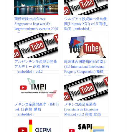
商標登録insideNews:
ウルグアイ投資輸出促進機
Singapore to host world’s
関(Uruguay XXI) vol.5 商標_
largest trademark event in 2020
動画（embedded）
– Channel NewsAsia
アルゼンチン生産能力開発
欧州連合国際知的財産協力
アカデミー 商標_動画
(EU International Intellectual
（embedded）vol.2
Property Cooperation) 商標_
動画 vol.23
(embedded/playlist)
メキシコ産業財産庁（IMPI)
メキシコ経済産業省
vol. 12 商標_動画
(Secretaría de Economía
（embedded）
México) vol.2 商標_動画
（embedded）