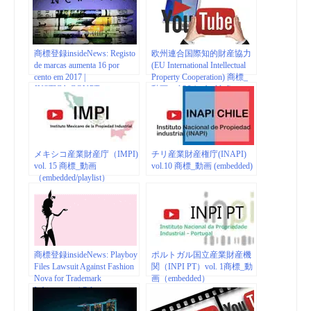
商標登録insideNews: Registo
欧州連合国際知的財産協力
de marcas aumenta 16 por
(EU International Intellectual
cento em 2017 |
Property Cooperation) 商標_
JUSTICA.GOV.PT
動画 vol.26 (embedded)
メキシコ産業財産庁（IMPI)
チリ産業財産権庁(INAPI)
vol. 15 商標_動画
vol.10 商標_動画 (embedded)
（embedded/playlist）
商標登録insideNews: Playboy
ポルトガル国立産業財産機
Files Lawsuit Against Fashion
関（INPI PT）vol. 1商標_動
Nova for Trademark
画（embedded）
Infringement | Odessa