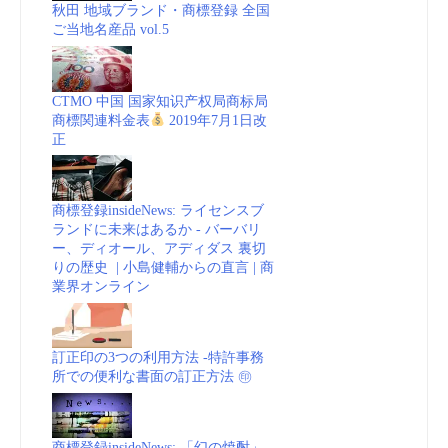
秋田 地域ブランド・商標登録 全国
ご当地名産品 vol.5
CTMO 中国 国家知识产权局商标局
商標関連料金表
2019年7月1日改
正
商標登録insideNews: ライセンスブ
ランドに未来はあるか - バーバリ
ー、ディオール、アディダス 裏切
りの歴史 | 小島健輔からの直言 | 商
業界オンライン
訂正印の3つの利用方法 -特許事務
所での便利な書面の訂正方法 ㊞
商標登録insideNews: 「幻の焼酎」