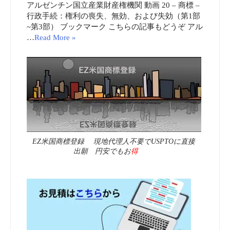
アルゼンチン国立産業財産権機関 動画 20 – 商標 –
行政手続：権利の喪失、無効、および失効（第1部
~第3部） ブックマーク こちらの記事もどうぞ アル
…
Read More »
EZ米国商標登録 現地代理人不要でUSPTOに直接
出願 円安でもお
得