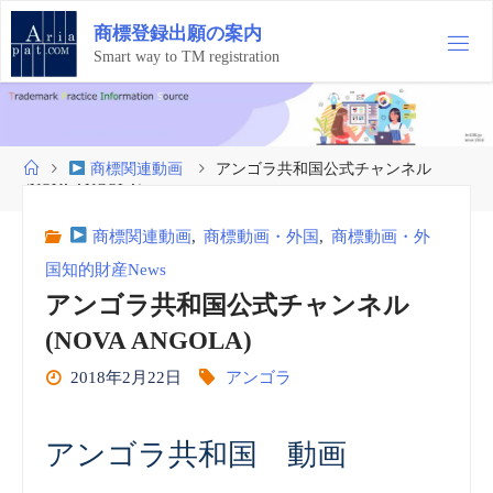
コ
商
標
登
録
出
願
の
案
内
ン
テ
Smart way to TM registration
ン
ツ
へ
ス
ホ
商標関連動画
アンゴラ共和国公式チャンネル
キ
ー
(NOVA ANGOLA)
ッ
ム
プ
商標関連動画
,
商標動画・外国
,
商標動画・外
国知的財産News
アンゴラ共和国公式チャンネル
(NOVA ANGOLA)
2018年2月22日
アンゴラ
アンゴラ共和国 動画