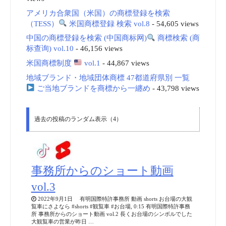
アメリカ合衆国（米国）の商標登録を検索
（TESS）
米国商標登録 検索 vol.8
- 54,605 views
中国の商標登録を検索 (中国商标网)
商標検索 (商
标查询) vol.10
- 46,156 views
米国商標制度
vol.1
- 44,867 views
地域ブランド・地域団体商標 47都道府県別 一覧
ご当地ブランドを商標から一纏め
- 43,798 views
過去の投稿のランダム表示（4）
事務所からのショート動画
vol.3
2022年9月1日 有明国際特許事務所 動画 shorts お台場の大観
覧車にさよなら #shorts #観覧車 #お台場, 0:15 有明国際特許事務
所 事務所からのショート動画 vol.2 長くお台場のシンボルでした
大観覧車の営業が昨日 …