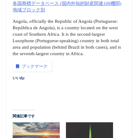
各国商標データベース (国内外知的財産関連108機関)
地域ブロック別
Angola, officially the Republic of Angola (Portuguese:
República de Angola), is a country located on the west
coast of Southern Africa. It is the second-largest
Lusophone (Portuguese-speaking) country in both total
area and population (behind Brazil in both cases), and is
the seventh-largest country in Africa.
ブックマーク
いいね:
関連記事です