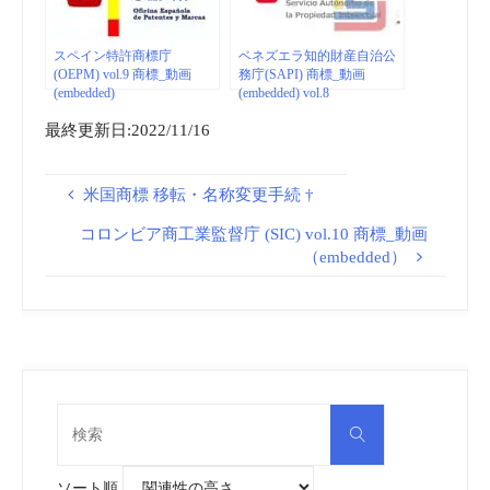
スペイン特許商標庁
ベネズエラ知的財産自治公
(OEPM) vol.9 商標_動画
務庁(SAPI) 商標_動画
(embedded)
(embedded) vol.8
最終更新日:2022/11/16
米国商標 移転・名称変更手続 †
コロンビア商工業監督庁 (SIC) vol.10 商標_動画
（embedded）
検
検
索
索
対
象:
ソート順