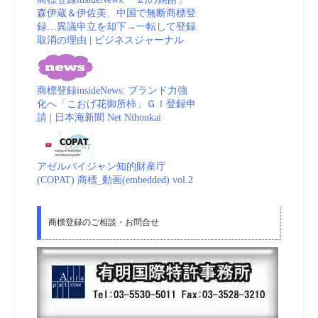
森伊蔵＆伊佐美、中国で無断商標登
録…異議申立を却下→一転して登録
取消の理由 | ビジネスジャーナル
商標登録insideNews: ブランド力強
化へ「こおげ花御所柿」ＧＩ登録申
請 | 日本海新聞 Net Nihonkai
アゼルバイジャン知的財産庁
(COPAT) 商標_動画(embedded) vol.2
商標登録のご相談・お問合せ