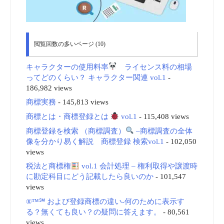
閲覧回数の多いページ (10)
キャラクターの使用料率
ライセンス料の相場
ってどのくらい？ キャラクター関連 vol.1
-
186,982 views
商標実務
- 145,813 views
商標とは・商標登録とは
vol.1
- 115,408 views
商標登録を検索 （商標調査）
–商標調査の全体
像を分かり易く解説 商標登録 検索vol.1
- 102,050
views
税法と商標権
vol.1 会計処理 – 権利取得や譲渡時
に勘定科目にどう記載したら良いのか
- 101,547
views
®™℠ および登録商標の違い-何のために表示す
る？無くても良い？の疑問に答えます。
- 80,561
views