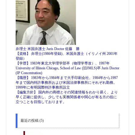
弁理士 米国弁護士 Juris Doctor 佐藤 勝
【資格】 弁理士(1986年登録)、米国弁護士（イリノイ州 2001年
登録）
【学歴】1983年東北大学理学部卒（物理学専攻）、1997年
University of Illinois Chicago, School of Law (旧JMLS)卒 Juris Doctor
(IP Concentration)
【職歴】 1983年から1984年まで大手印刷会社、1984年から1997
年まで国内特許事務所および米国法律事務所にそれぞれ勤務。
1999年に有明国際特許事務所設立
【編集方針】 国内外の商標とその関連情報をわかり易く、より
早く正確に提供し、少しでも実務関係者や関心が有る方の役に
立つことを目指しております。
最近の投稿 (5)