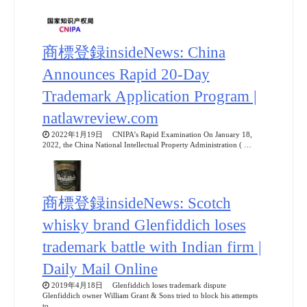
商標登録insideNews: China
Announces Rapid 20-Day
Trademark Application Program |
natlawreview.com
2022年1月19日 CNIPA’s Rapid Examination On January 18,
2022, the China National Intellectual Property Administration ( …
商標登録insideNews: Scotch
whisky brand Glenfiddich loses
trademark battle with Indian firm |
Daily Mail Online
2019年4月18日 Glenfiddich loses trademark dispute
Glenfiddich owner William Grant & Sons tried to block his attempts
to …