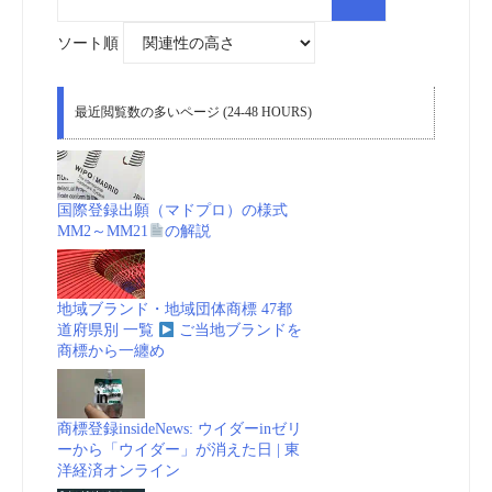
索
対
象:
ソート順
最近閲覧数の多いページ (24-48 HOURS)
国際登録出願（マドプロ）の様式
MM2～MM21
の解説
地域ブランド・地域団体商標 47都
道府県別 一覧
ご当地ブランドを
商標から一纏め
商標登録insideNews: ウイダーinゼリ
ーから「ウイダー」が消えた日 | 東
洋経済オンライン