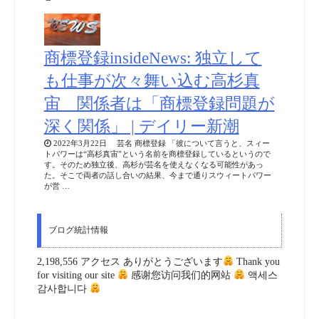
商標登録insideNews: 独立して
も仕事が次々舞い込む高杉真
宙 関係者は「商標登録問題が
深く関係」 | デイリー新潮
2022年3月22日 芸名 商標登録 「彼について言うと、スィー
トパワーは“高杉真宙”という名前を商標登録しているというので
す。そのため独立後、高杉が芸名を使えなくなる可能性があっ
た。そこで両者の話し合いの結果、今まで通りスウィートパワー
が営 …
ブログ統計情報
2,198,556 アクセス ありがとうございます
Thank you
for visiting our site
感谢您访问我们的网站
액세스
감사합니다