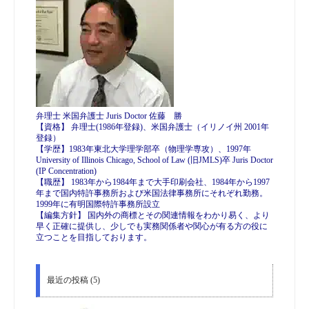
弁理士 米国弁護士 Juris Doctor 佐藤 勝
【資格】 弁理士(1986年登録)、米国弁護士（イリノイ州 2001年
登録）
【学歴】1983年東北大学理学部卒（物理学専攻）、1997年
University of Illinois Chicago, School of Law (旧JMLS)卒 Juris Doctor
(IP Concentration)
【職歴】 1983年から1984年まで大手印刷会社、1984年から1997
年まで国内特許事務所および米国法律事務所にそれぞれ勤務。
1999年に有明国際特許事務所設立
【編集方針】 国内外の商標とその関連情報をわかり易く、より
早く正確に提供し、少しでも実務関係者や関心が有る方の役に
立つことを目指しております。
最近の投稿 (5)