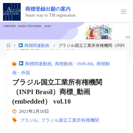
コ
商
標
登
録
出
願
の
案
内
ン
テ
Smart way to TM registration
ン
ツ
へ
ス
ホ
商標関連動画
ブラジル国立工業所有権機関（INPI
キ
ー
Brasil）商標_動画(embedded） vol.10
ッ
ム
プ
商標関連動画
,
商標動画・INPI-BR
,
商標動
画・外国
ブラジル国立工業所有権機関
（INPI Brasil）商標_動画
(embedded） vol.10
2021年2月10日
ブラジル
,
ブラジル国立工業所有権機関