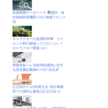
各国商標データベース
国内・海
外知的財産機関 (143) 地域ブロック
別
キャラクターの使用料率
ライ
センス料の相場ってどのくらい？
キャラクター関連 vol.1
商標登録＋α: 拒絶理由通知に対す
る意見書記載例#1-#107 目次🖋
訂正印の3つの利用方法 -特許事務
所での便利な書面の訂正方法 ㊞