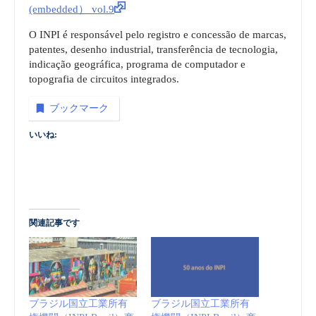
(embedded） vol.9
O INPI é responsável pelo registro e concessão de marcas,
patentes, desenho industrial, transferência de tecnologia,
indicação geográfica, programa de computador e
topografia de circuitos integrados.
ブックマーク
いいね:
関連記事です
ブラジル国立工業所有
ブラジル国立工業所有