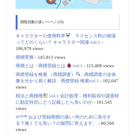
閲覧回数の多いページ (10)
キャラクターの使用料率
ライセンス料の相場
ってどのくらい？ キャラクター関連 vol.1
-
186,979 views
商標実務
- 145,813 views
商標とは・商標登録とは
vol.1
- 115,408 views
商標登録を検索 （商標調査）
–商標調査の全体
像を分かり易く解説 商標登録 検索vol.1
- 102,047
views
税法と商標権
vol.1 会計処理 – 権利取得や譲渡時
に勘定科目にどう記載したら良いのか
- 101,545
views
®™℠ および登録商標の違い-何のために表示す
る？無くても良い？の疑問に答えます。
- 80,560
views