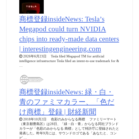
商標登録insideNews: Tesla’s
Megapod could turn NVIDIA
chips into ready-made data centers
| interestingengineering.com
2026年6月23日 Tesla filed Megapod TM for artificial
intelligence infrastructure Tesla filed an intent-to-use trademark for &
…
商標登録insideNews: 緑・白・
青のファミマカラー、「色だ
け商標」登録 | 財経新聞
2018年10月2日 色彩のみからなる商標 ファミリーマート
（東京都豊島区）は28日、「緑・白・青」からなる同社ブランド
カラーが「色彩のみからなる 商標」として特許庁に登録されたと
発表した。昨年9月には、サウンドロゴである「あなたと、コン
ビ …