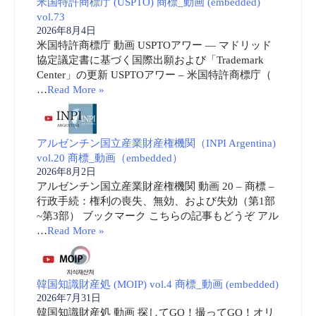
米国特許商標庁 (USPTO) 商標_動画 (embedded)
vol.73
2026年8月4日
米国特許商標庁 動画 USPTOアワー ― マドリッド
協定議定書に基づく国際出願および「Trademark
Center」の更新 USPTOアワー – 米国特許商標庁（
…
Read More »
アルゼンチン国立産業財産権機関（INPI Argentina)
vol.20 商標_動画（embedded）
2026年8月2日
アルゼンチン国立産業財産権機関 動画 20 – 商標 –
行政手続：権利の喪失、無効、および失効（第1部
~第3部） ブックマーク こちらの記事もどうぞ アル
…
Read More »
韓国知識財産処 (MOIP) vol.4 商標_動画 (embedded)
2026年7月31日
韓国知識財産処 動画 探してGO！撮ってGO！オリ