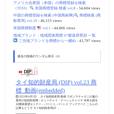
アメリカ合衆国（米国）の商標登録を検索
（TESS）
米国商標登録 検索 vol.8
- 54,604 views
中国の商標登録を検索 (中国商标网)
商標検索 (商
标查询) vol.10
- 46,153 views
米国商標制度
vol.1
- 44,866 views
地域ブランド・地域団体商標 47都道府県別 一覧
ご当地ブランドを商標から一纏め
- 43,797 views
過去の投稿のランダム表示（4）
タイ知的財産局 (DIP) vol.23 商
標_動画(embedded)
2025年4月1日 タイ知的財産局 動画 ウボンラチャタニの蓮の
葉布の知的財産権：A.ミーチャイ・テーシュチャリヤ 未来を創る
AI開発展望セミナー – パート１, パート２ ブックマーク こちらの
記事もどうぞ タイ知的財産局(D …