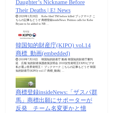
Daughter’s Nickname Before
Their Deaths | E! News
2020年1月28日 Kobe filed TM before killed ブックマーク こ
ちらの記事もどうぞ 商標登録insideNews: Petition calls for Kobe
Bryant to be added to NB …
韓国知的財産庁(KIPO) vol.14
商標_動画(embedded)
2018年7月10日 韓国知的財産庁 動画 韓国知的財産庁審判
廷 広報 知的財産保護政策説明会 2018女性発明王EXPOビデオ
私が選ぶ世界発明王！ ブックマーク こちらの記事もどうぞ 韓国
知的財産庁(KIPO) vol.17 商標_動画( …
商標登録insideNews:「ザスパ群
馬」商標出願にサポーターが
反発 チーム名変更かと憶