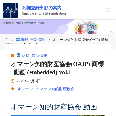
コ
商
標
登
録
出
願
の
案
内
ン
テ
Smart way to TM registration
ン
ツ
へ
ス
ホ
商標_最新情報
オマーン知的財産協会(OAIP) 商標_
キ
ー
動画 (embedded) vol.1
ッ
ム
プ
商標_最新情報
オマーン知的財産協会(OAIP) 商標
_動画 (embedded) vol.1
2021年7月5日
オマーン
,
オマーン知的財産協会
オマーン知的財産協会 動画