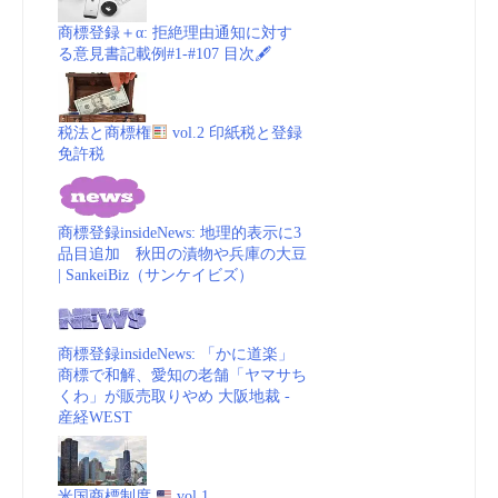
商標登録＋α: 拒絶理由通知に対す
る意見書記載例#1-#107 目次🖋
税法と商標権
vol.2 印紙税と登録
免許税
商標登録insideNews: 地理的表示に3
品目追加 秋田の漬物や兵庫の大豆
| SankeiBiz（サンケイビズ）
商標登録insideNews: 「かに道楽」
商標で和解、愛知の老舗「ヤマサち
くわ」が販売取りやめ 大阪地裁 -
産経WEST
米国商標制度
vol.1