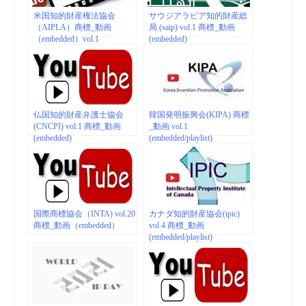
米国知的財産権法協会
サウジアラビア知的財産総
（AIPLA）商標_動画
局 (saip) vol.1 商標_動画
（embedded）vol.1
(embedded)
仏国知的財産弁護士協会
韓国発明振興会(KIPA) 商標
(CNCPI) vol.1 商標_動画
_動画 vol.1
(embedded)
(embedded/playlist)
国際商標協会（INTA) vol.20
カナダ知的財産協会(ipic)
商標_動画（embedded）
vol.4 商標_動画
(embedded/playlist)