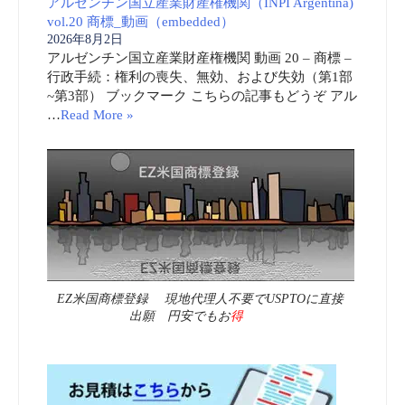
アルゼンチン国立産業財産権機関（INPI Argentina)
vol.20 商標_動画（embedded）
2026年8月2日
アルゼンチン国立産業財産権機関 動画 20 – 商標 –
行政手続：権利の喪失、無効、および失効（第1部
~第3部） ブックマーク こちらの記事もどうぞ アル
…
Read More »
EZ米国商標登録 現地代理人不要でUSPTOに直接
出願 円安でもお
得