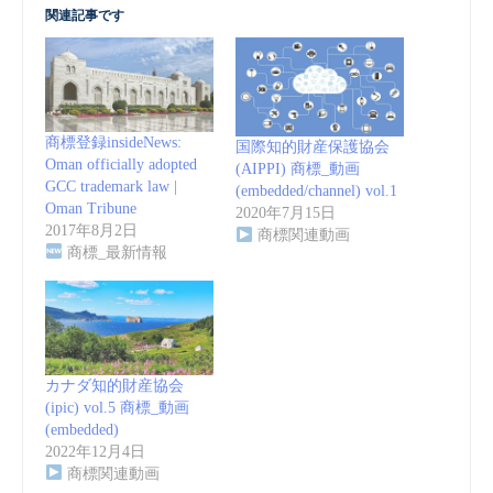
関連記事です
商標登録insideNews:
国際知的財産保護協会
Oman officially adopted
(AIPPI) 商標_動画
GCC trademark law |
(embedded/channel) vol.1
Oman Tribune
2020年7月15日
2017年8月2日
商標関連動画
商標_最新情報
カナダ知的財産協会
(ipic) vol.5 商標_動画
(embedded)
2022年12月4日
商標関連動画