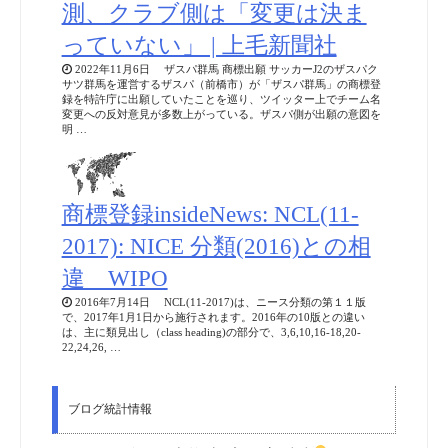
測、クラブ側は「変更は決ま
っていない」 | 上毛新聞社
2022年11月6日 ザスパ群馬 商標出願 サッカーJ2のザスパク
サツ群馬を運営するザスパ（前橋市）が「ザスパ群馬」の商標登
録を特許庁に出願していたことを巡り、ツイッター上でチーム名
変更への反対意見が多数上がっている。ザスパ側が出願の意図を
明 …
商標登録insideNews: NCL(11-
2017): NICE 分類(2016)との相
違 WIPO
2016年7月14日 NCL(11-2017)は、ニース分類の第１１版
で、2017年1月1日から施行されます。2016年の10版との違い
は、主に類見出し（class heading)の部分で、3,6,10,16-18,20-
22,24,26, …
ブログ統計情報