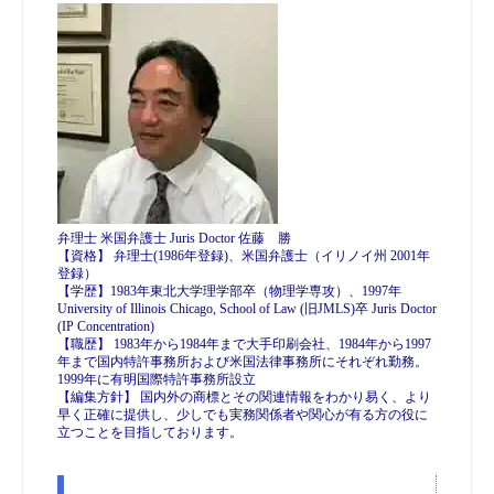
弁理士 米国弁護士 Juris Doctor 佐藤 勝
【資格】 弁理士(1986年登録)、米国弁護士（イリノイ州 2001年
登録）
【学歴】1983年東北大学理学部卒（物理学専攻）、1997年
University of Illinois Chicago, School of Law (旧JMLS)卒 Juris Doctor
(IP Concentration)
【職歴】 1983年から1984年まで大手印刷会社、1984年から1997
年まで国内特許事務所および米国法律事務所にそれぞれ勤務。
1999年に有明国際特許事務所設立
【編集方針】 国内外の商標とその関連情報をわかり易く、より
早く正確に提供し、少しでも実務関係者や関心が有る方の役に
立つことを目指しております。