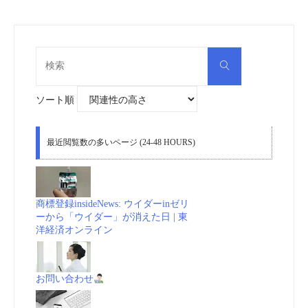
検
検
索
索
対
象:
ソート順
最近閲覧数の多いページ (24-48 HOURS)
商標登録insideNews: ウイダーinゼリ
ーから「ウイダー」が消えた日 | 東
洋経済オンライン
お問い合わせ