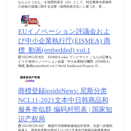
なんぶとうがん」を地理的表示（GI）として、特定農林水産物等
の名称の保護に関する法律（地理的表示法）に基づき、登 …
EUイノベーション評議会およ
び中小企業執行庁(EISMEA) 商
標_動画(embedded) vol.1
2023年2月28日 EISMEA video ブックマーク こちらの記事も
どうぞ 欧州イノベーション会議・中小企業執行機関（EISMEA）
商標_動画(embedded) vol.1 World Intellectual Property D …
商標登録insideNews: 尼斯分类
NCL11-2021文本中日韩商品和
服务类似群 编码对照表 | 国家知
识产权局
2021年3月14日 根据中日韩商标领域合作安排，为进一步便利
申请人，现发布尼斯分类NCL11-2021文本中日韩商品和服务类似