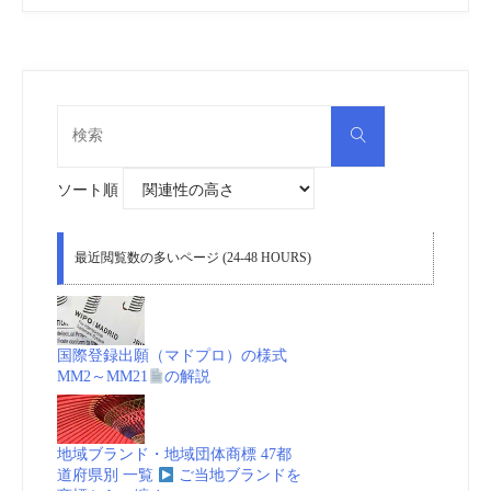
検
検
索
索
対
象:
ソート順
最近閲覧数の多いページ (24-48 HOURS)
国際登録出願（マドプロ）の様式
MM2～MM21
の解説
地域ブランド・地域団体商標 47都
道府県別 一覧
ご当地ブランドを