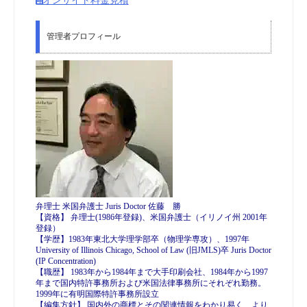
オンサイト料金見積
管理者プロフィール
弁理士 米国弁護士 Juris Doctor 佐藤 勝
【資格】 弁理士(1986年登録)、米国弁護士（イリノイ州 2001年
登録）
【学歴】1983年東北大学理学部卒（物理学専攻）、1997年
University of Illinois Chicago, School of Law (旧JMLS)卒 Juris Doctor
(IP Concentration)
【職歴】 1983年から1984年まで大手印刷会社、1984年から1997
年まで国内特許事務所および米国法律事務所にそれぞれ勤務。
1999年に有明国際特許事務所設立
【編集方針】 国内外の商標とその関連情報をわかり易く、より