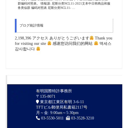
群编码对照表。 情報源: 尼斯分类NCL11-2021文本中日韩商品和服
务类似群 编码对照表 尼斯分类NCL11- …
ブログ統計情報
2,198,396 アクセス ありがとうございます
Thank you
for visiting our site
感谢您访问我们的网站
액세스
감사합니다
有明国際特許事務所
〒135-8071
東京都江東区有明 3-6-11
TFTビル郵便局私書箱2117号
月～金: 9:00am～5:30pm
03-5530-5011
03-3528-3210