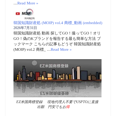
…
Read More »
韓国知識財産処 (MOIP) vol.4 商標_動画 (embedded)
2026年7月31日
韓国知識財産処 動画 探してGO！撮ってGO！オリ
GO！偽のKブランドを報告する最も簡単な方法 ブ
ックマーク こちらの記事もどうぞ 韓国知識財産処
(MOIP) vol.2 商標_ …
Read More »
EZ米国商標登録 現地代理人不要でUSPTOに直接
出願 円安でもお
得