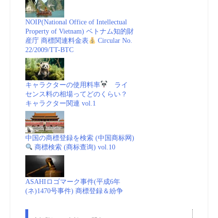
NOIP(National Office of Intellectual
Property of Vietnam) ベトナム知的財
産庁 商標関連料金表
Circular No.
22/2009/TT-BTC
キャラクターの使用料率
ライ
センス料の相場ってどのくらい？
キャラクター関連 vol.1
中国の商標登録を検索 (中国商标网)
商標検索 (商标查询) vol.10
ASAHIロゴマーク事件(平成6年
(ネ)1470号事件) 商標登録＆紛争