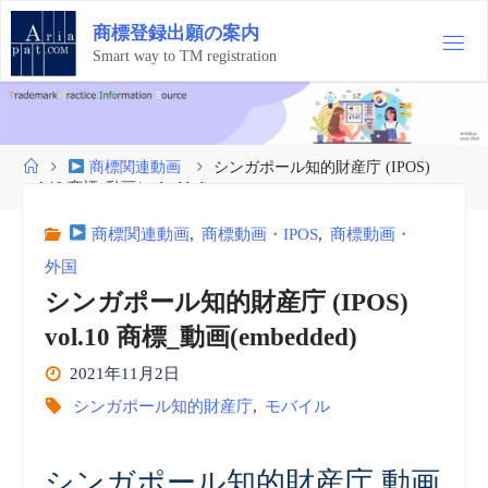
コ
商
標
登
録
出
願
の
案
内
ン
テ
Smart way to TM registration
ン
ツ
へ
ス
ホ
商標関連動画
シンガポール知的財産庁 (IPOS)
キ
ー
vol.10 商標_動画(embedded)
ッ
ム
プ
商標関連動画
,
商標動画・IPOS
,
商標動画・
外国
シンガポール知的財産庁 (IPOS)
vol.10 商標_動画(embedded)
2021年11月2日
シンガポール知的財産庁
,
モバイル
シンガポール知的財産庁 動画