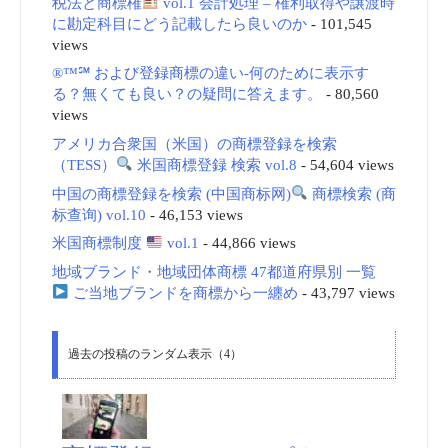
税法と商標権
vol.1 会計処理 – 権利取得や譲渡時
に勘定科目にどう記載したら良いのか
- 101,545
views
®™℠ および登録商標の違い-何のために表示す
る？無くても良い？の疑問に答えます。
- 80,560
views
アメリカ合衆国（米国）の商標登録を検索
（TESS）
米国商標登録 検索 vol.8
- 54,604 views
中国の商標登録を検索 (中国商标网)
商標検索 (商
标查询) vol.10
- 46,153 views
米国商標制度
vol.1
- 44,866 views
地域ブランド・地域団体商標 47都道府県別 一覧
ご当地ブランドを商標から一纏め
- 43,797 views
過去の投稿のランダム表示（4）