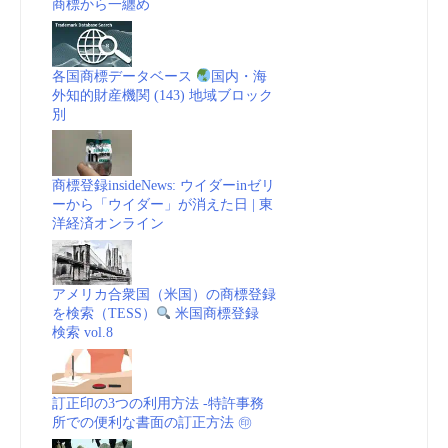
商標から一纏め
各国商標データベース
国内・海
外知的財産機関 (143) 地域ブロック
別
商標登録insideNews: ウイダーinゼリ
ーから「ウイダー」が消えた日 | 東
洋経済オンライン
アメリカ合衆国（米国）の商標登録
を検索（TESS）
米国商標登録
検索 vol.8
訂正印の3つの利用方法 -特許事務
所での便利な書面の訂正方法 ㊞