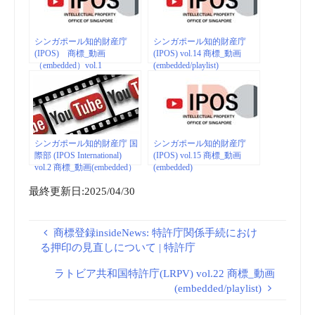
シンガポール知的財産庁
シンガポール知的財産庁
(IPOS) 商標_動画
(IPOS) vol.14 商標_動画
（embedded）vol.1
(embedded/playlist)
シンガポール知的財産庁 国
シンガポール知的財産庁
際部 (IPOS International)
(IPOS) vol.15 商標_動画
vol.2 商標_動画(embedded）
(embedded)
最終更新日:2025/04/30
商標登録insideNews: 特許庁関係手続におけ
る押印の見直しについて | 特許庁
ラトビア共和国特許庁(LRPV) vol.22 商標_動画
(embedded/playlist)