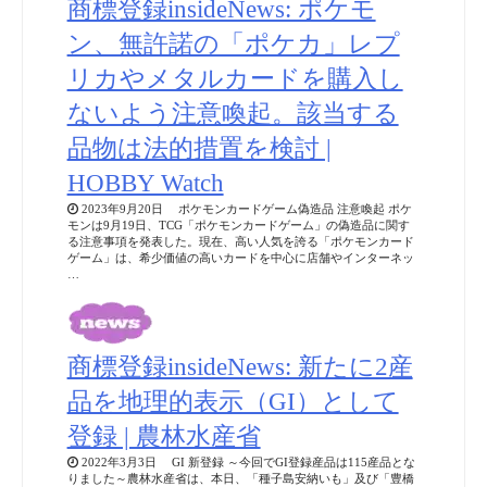
商標登録insideNews: ポケモ
ン、無許諾の「ポケカ」レプ
リカやメタルカードを購入し
ないよう注意喚起。該当する
品物は法的措置を検討 |
HOBBY Watch
2023年9月20日 ポケモンカードゲーム偽造品 注意喚起 ポケ
モンは9月19日、TCG「ポケモンカードゲーム」の偽造品に関す
る注意事項を発表した。現在、高い人気を誇る「ポケモンカード
ゲーム」は、希少価値の高いカードを中心に店舗やインターネッ
…
商標登録insideNews: 新たに2産
品を地理的表示（GI）として
登録 | 農林水産省
2022年3月3日 GI 新登録 ～今回でGI登録産品は115産品とな
りました～農林水産省は、本日、「種子島安納いも」及び「豊橋