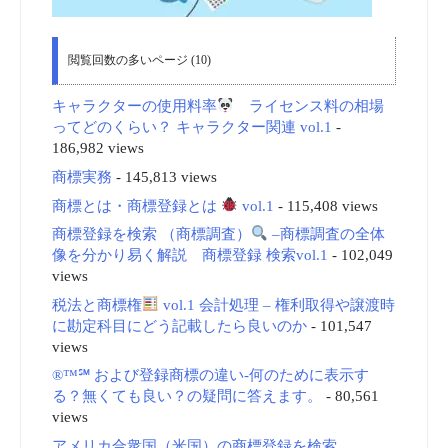
閲覧回数の多いページ (10)
キャラクターの使用料率
ライセンス料の相場
ってどのくらい？ キャラクター関連 vol.1
-
186,982 views
商標実務
- 145,813 views
商標とは・商標登録とは
vol.1
- 115,408 views
商標登録を検索 （商標調査）
–商標調査の全体
像を分かり易く解説 商標登録 検索vol.1
- 102,049
views
税法と商標権
vol.1 会計処理 – 権利取得や譲渡時
に勘定科目にどう記載したら良いのか
- 101,547
views
®™℠ および登録商標の違い-何のために表示す
る？無くても良い？の疑問に答えます。
- 80,561
views
アメリカ合衆国（米国）の商標登録を検索