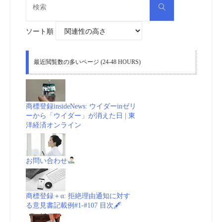
検
索
索
対
象:
ソート順
最近閲覧数の多いページ (24-48 HOURS)
商標登録insideNews: ウイダーinゼリ
ーから「ウイダー」が消えた日 | 東
洋経済オンライン
お問い合わせ
商標登録＋α: 拒絶理由通知に対す
る意見書記載例#1-#107 目次🖋