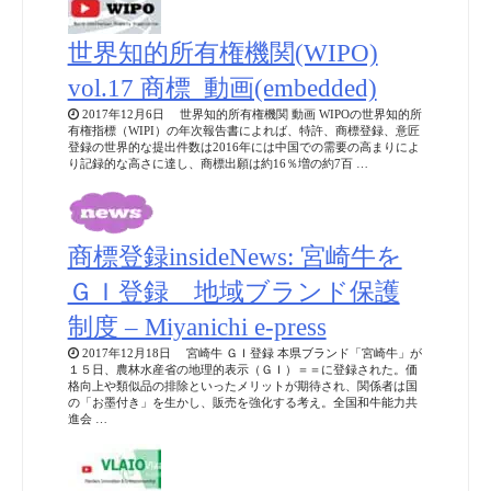
世界知的所有権機関(WIPO)
vol.17 商標_動画(embedded)
2017年12月6日 世界知的所有権機関 動画 WIPOの世界知的所
有権指標（WIPI）の年次報告書によれば、特許、商標登録、意匠
登録の世界的な提出件数は2016年には中国での需要の高まりによ
り記録的な高さに達し、商標出願は約16％増の約7百 …
商標登録insideNews: 宮崎牛を
ＧＩ登録 地域ブランド保護
制度 – Miyanichi e-press
2017年12月18日 宮崎牛 ＧＩ登録 本県ブランド「宮崎牛」が
１５日、農林水産省の地理的表示（ＧＩ）＝＝に登録された。価
格向上や類似品の排除といったメリットが期待され、関係者は国
の「お墨付き」を生かし、販売を強化する考え。全国和牛能力共
進会 …