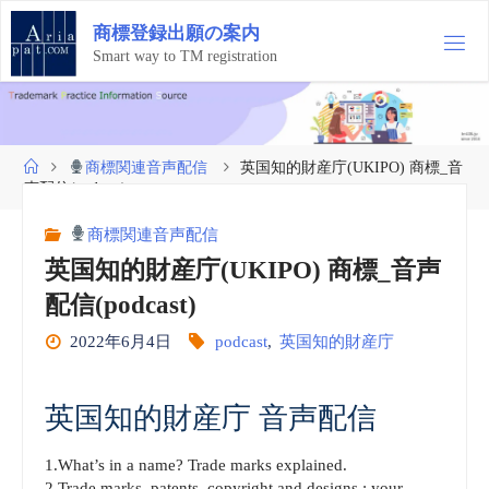
コ
商
標
登
録
出
願
の
案
内
ン
テ
Smart way to TM registration
ン
ツ
へ
ス
ホ
商標関連音声配信
英国知的財産庁(UKIPO) 商標_音
キ
ー
声配信(podcast)
ッ
ム
プ
商標関連音声配信
英国知的財産庁(UKIPO) 商標_音声
配信(podcast)
2022年6月4日
podcast
,
英国知的財産庁
英国知的財産庁 音声配信
1.What’s in a name? Trade marks explained.
2.Trade marks, patents, copyright and designs : your