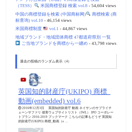
（TESS）
米国商標登録 検索 vol.8
- 54,604 views
中国の商標登録を検索 (中国商标网)
商標検索 (商
标查询) vol.10
- 46,154 views
米国商標制度
vol.1
- 44,867 views
地域ブランド・地域団体商標 47都道府県別 一覧
ご当地ブランドを商標から一纏め
- 43,798 views
過去の投稿のランダム表示（4）
英国知的財産庁(UKIPO) 商標_
動画(embedded) vol.6
2016年12月3日 英国知的財産庁 動画 ネイサンのサプライチ
ェーンサファリ 侵害ウェブサイトリスト（IWL） IPO コーポレー
トプラン 2016-2019 ブックマーク こちらの記事もどうぞ 英国知
的財産庁(UKIPO) 商標_動画（e …