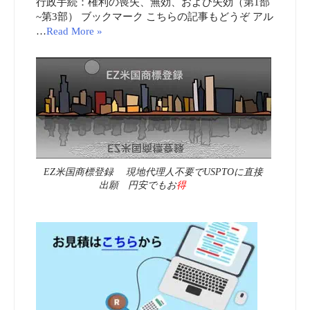
行政手続：権利の喪失、無効、および失効（第1部
~第3部） ブックマーク こちらの記事もどうぞ アル
…
Read More »
EZ米国商標登録 現地代理人不要でUSPTOに直接
出願 円安でもお
得