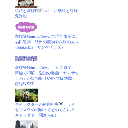
税法と商標権
vol.2 印紙税と登録
免許税
商標登録insideNews: 地理的表示に3
品目追加 秋田の漬物や兵庫の大豆
| SankeiBiz（サンケイビズ）
商標登録insideNews: 「かに道楽」
商標で和解、愛知の老舗「ヤマサち
くわ」が販売取りやめ 大阪地裁 -
産経WEST
キャラクターの使用料率
ライ
センス料の相場ってどのくらい？
キャラクター関連 vol.1