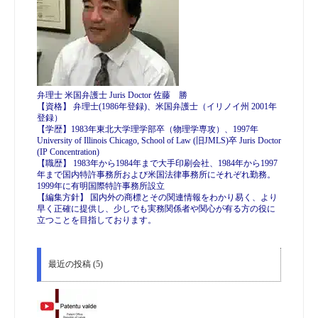
弁理士 米国弁護士 Juris Doctor 佐藤 勝
【資格】 弁理士(1986年登録)、米国弁護士（イリノイ州 2001年
登録）
【学歴】1983年東北大学理学部卒（物理学専攻）、1997年
University of Illinois Chicago, School of Law (旧JMLS)卒 Juris Doctor
(IP Concentration)
【職歴】 1983年から1984年まで大手印刷会社、1984年から1997
年まで国内特許事務所および米国法律事務所にそれぞれ勤務。
1999年に有明国際特許事務所設立
【編集方針】 国内外の商標とその関連情報をわかり易く、より
早く正確に提供し、少しでも実務関係者や関心が有る方の役に
立つことを目指しております。
最近の投稿 (5)