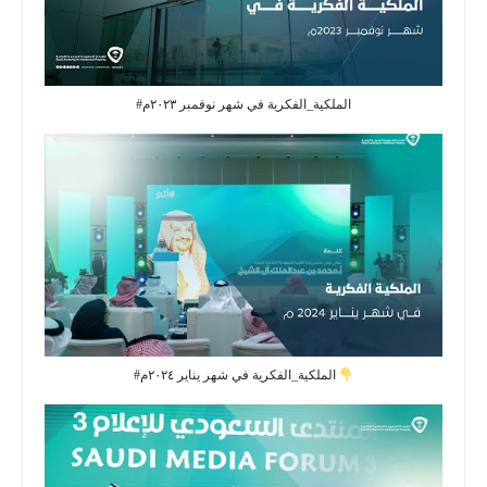
#الملكية_الفكرية في شهر نوفمبر ٢٠٢٣م
#الملكية_الفكرية⁩ في شهر يناير ٢٠٢٤م