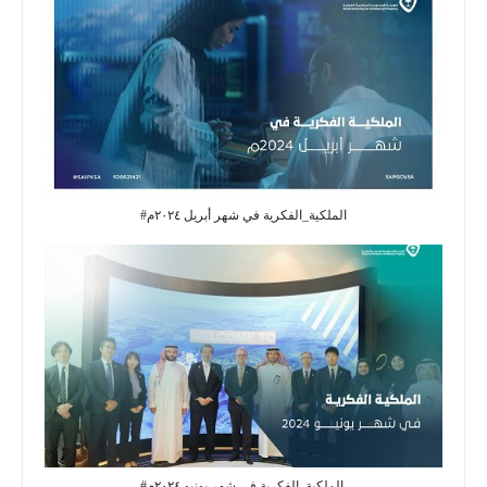
#الملكية_الفكرية‬⁩ في شهر أبريل ٢٠٢٤م
#الملكية_الفكرية في شهر يونيو ٢٠٢٤م.