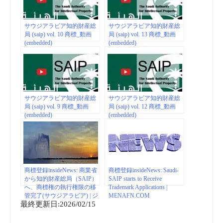
サウジアラビア知的財産総
サウジアラビア知的財産総
局 (saip) vol. 10 商標_動画
局 (saip) vol. 13 商標_動画
(embedded)
(embedded)
サウジアラビア知的財産総
サウジアラビア知的財産総
局 (saip) vol. 9 商標_動画
局 (saip) vol. 12 商標_動画
(embedded)
(embedded)
商標登録insideNews: 商業省
商標登録insideNews: Saudi-
から知的財産総局（SAIP）
SAIP starts to Receive
へ、商標権の執行権限の移
Trademark Applications |
管完了(サウジアラビア) | ジ
MENAFN.COM
最終更新日:2026/02/15
ェトロ