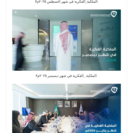
#الملكية_الفكرية في شهر أغسطس ٢٠٢٥م.
#الملكية _الفكرية في شهر ديسمبر ٢٠٢٥م.