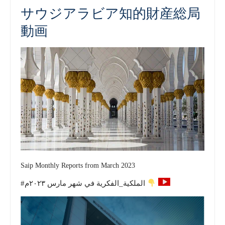
サウジアラビア知的財産総局
動画
Saip Monthly Reports from March 2023
#الملكية_الفكرية في شهر مارس ٢٠٢٣م