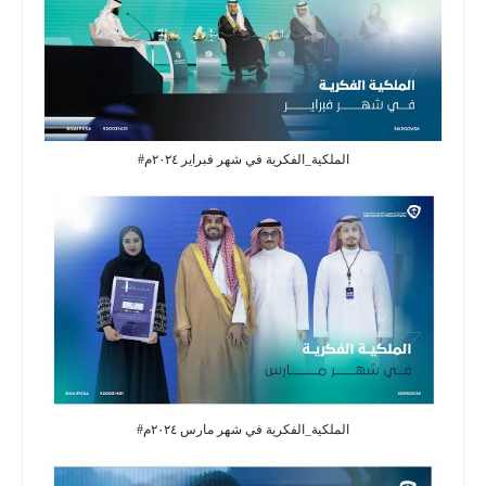
#الملكية_الفكرية‬⁩ في شهر فبراير ٢٠٢٤م
#الملكية_الفكرية⁩ في شهر مارس ٢٠٢٤م