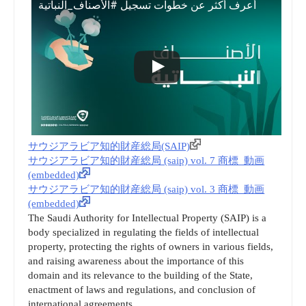
أعرف أكثر عن خطوات تسجيل #الأصناف_النباتية
サウジアラビア知的財産総局(SAIP)
サウジアラビア知的財産総局 (saip) vol. 7 商標_動画
(embedded)
サウジアラビア知的財産総局 (saip) vol. 3 商標_動画
(embedded)
The Saudi Authority for Intellectual Property (SAIP) is a
body specialized in regulating the fields of intellectual
property, protecting the rights of owners in various fields,
and raising awareness about the importance of this
domain and its relevance to the building of the State,
enactment of laws and regulations, and conclusion of
international agreements.