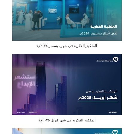
#الملكية_الفكرية في شهر ديسمبر ٢٠٢٤م.
#الملكية_الفكرية في شهر ابريل ٢٠٢٥م