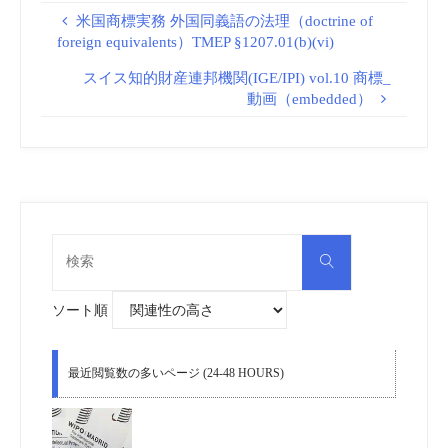
米国商標実務 外国同義語の法理（doctrine of
foreign equivalents）TMEP §1207.01(b)(vi)
スイス知的財産連邦機関(IGE/IPI) vol.10 商標_
動画（embedded）
検
検
索
索
対
象:
ソート順
最近閲覧数の多いページ (24-48 HOURS)