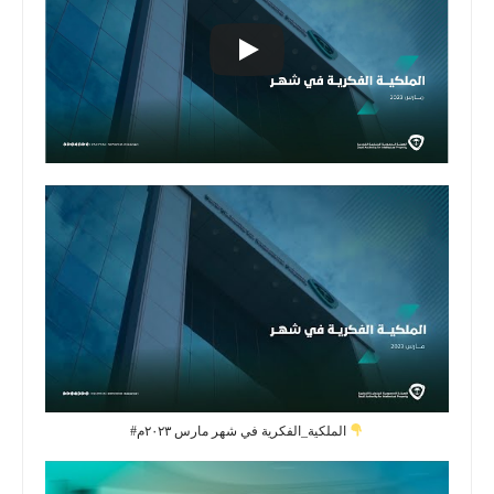
#الملكية_الفكرية في شهر مارس ٢٠٢٣م