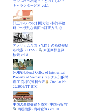
センス料の相場ってどのくらい？
キャラクター関連 vol.1
訂正印の3つの利用方法 -特許事務
所での便利な書面の訂正方法 ㊞
アメリカ合衆国（米国）の商標登録
を検索（TESS）
米国商標登録
検索 vol.8
NOIP(National Office of Intellectual
Property of Vietnam) ベトナム知的財
産庁 商標関連料金表
Circular No.
22/2009/TT-BTC
中国の商標登録を検索 (中国商标网)
商標検索 (商标查询) vol.10