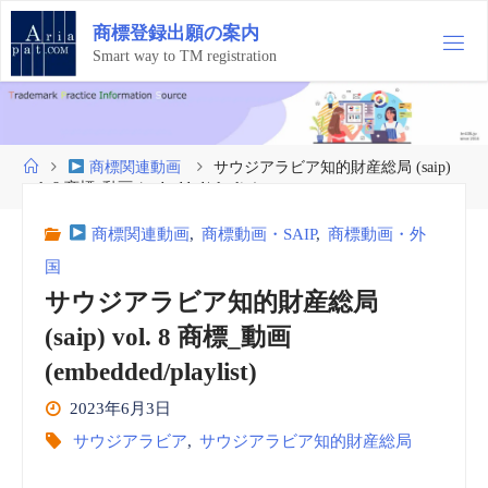
コ
商
標
登
録
出
願
の
案
内
ン
テ
Smart way to TM registration
ン
ツ
へ
ス
ホ
商標関連動画
サウジアラビア知的財産総局 (saip)
キ
ー
vol. 8 商標_動画 (embedded/playlist)
ッ
ム
プ
商標関連動画
,
商標動画・SAIP
,
商標動画・外
国
サウジアラビア知的財産総局
(saip) vol. 8 商標_動画
(embedded/playlist)
2023年6月3日
サウジアラビア
,
サウジアラビア知的財産総局