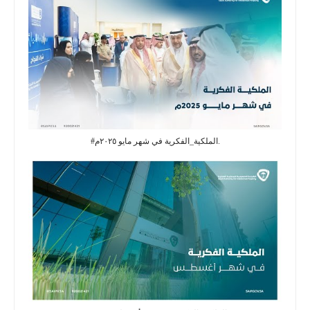
#الملكية_الفكرية في شهر مايو ٢٠٢٥م.