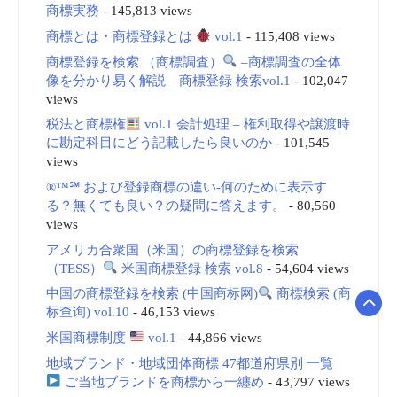
商標実務
- 145,813 views
商標とは・商標登録とは
vol.1
- 115,408 views
商標登録を検索 （商標調査）
–商標調査の全体
像を分かり易く解説 商標登録 検索vol.1
- 102,047
views
税法と商標権
vol.1 会計処理 – 権利取得や譲渡時
に勘定科目にどう記載したら良いのか
- 101,545
views
®™℠ および登録商標の違い-何のために表示す
る？無くても良い？の疑問に答えます。
- 80,560
views
アメリカ合衆国（米国）の商標登録を検索
（TESS）
米国商標登録 検索 vol.8
- 54,604 views
中国の商標登録を検索 (中国商标网)
商標検索 (商
标查询) vol.10
- 46,153 views
米国商標制度
vol.1
- 44,866 views
地域ブランド・地域団体商標 47都道府県別 一覧
ご当地ブランドを商標から一纏め
- 43,797 views