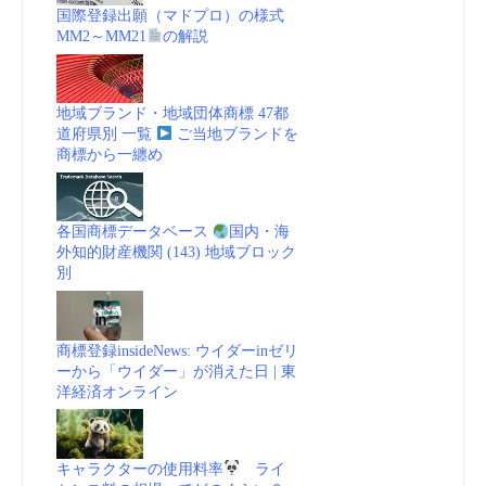
国際登録出願（マドプロ）の様式
MM2～MM21
の解説
地域ブランド・地域団体商標 47都
道府県別 一覧
ご当地ブランドを
商標から一纏め
各国商標データベース
国内・海
外知的財産機関 (143) 地域ブロック
別
商標登録insideNews: ウイダーinゼリ
ーから「ウイダー」が消えた日 | 東
洋経済オンライン
キャラクターの使用料率
ライ