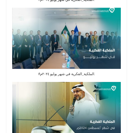
#الملكية_الفكرية في شهر يوليو ٢٠٢٤م.