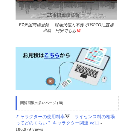
EZ米国商標登録 現地代理人不要でUSPTOに直接
出願 円安でもお
得
閲覧回数の多いページ (10)
キャラクターの使用料率
ライセンス料の相場
ってどのくらい？ キャラクター関連 vol.1
-
186,979 views