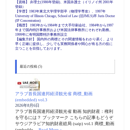
【資格】 弁理士(1986年登録)、米国弁護士（イリノイ州 2001年
登録）
【学歴】1983年東北大学理学部卒（物理学専攻）、1997年
University of Illinois Chicago, School of Law (旧JMLS)卒 Juris Doctor
(IP Concentration)
【職歴】 1983年から1984年まで大手印刷会社、1984年から1997
年まで国内特許事務所および米国法律事務所にそれぞれ勤務。
1999年に有明国際特許事務所設立
【編集方針】 国内外の商標とその関連情報をわかり易く、より
早く正確に提供し、少しでも実務関係者や関心が有る方の役に
立つことを目指しております。
最近の投稿 (5)
アラブ首長国連邦経済観光省 商標_動画
(embedded) vol.3
2026年8月6日
アラブ首長国連邦経済観光省 動画 知的財産：権利
を守るには？ ブックマーク こちらの記事もどうぞ
サウジアラビア知的財産総局 (saip) vol.1 商標_動画
(embedde …
Read More »