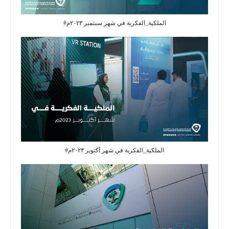
#الملكية_الفكرية⁩ في شهر سبتمبر ٢٠٢٣م
#الملكية_الفكرية في شهر أكتوبر ٢٠٢٣م