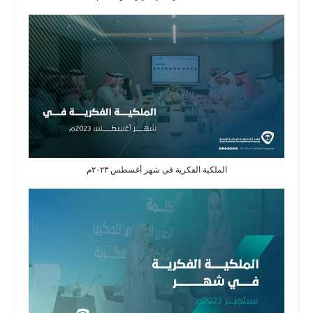
الملكية الفكرية في شهر أغسطس ٢٠٢٣م