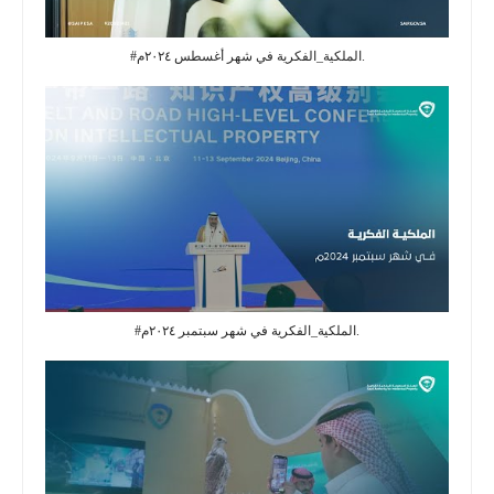
#الملكية_الفكرية في شهر أغسطس ٢٠٢٤م.
#الملكية_الفكرية في شهر سبتمبر ٢٠٢٤م.