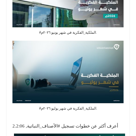
#الملكية_الفكرية في شهر يونيو ٢٠٢٦م.
#الملكية_الفكرية في شهر يوليو ٢٠٢٦م.
2.أعرف أكثر عن خطوات تسجيل #الأصناف_النباتية, 2:06