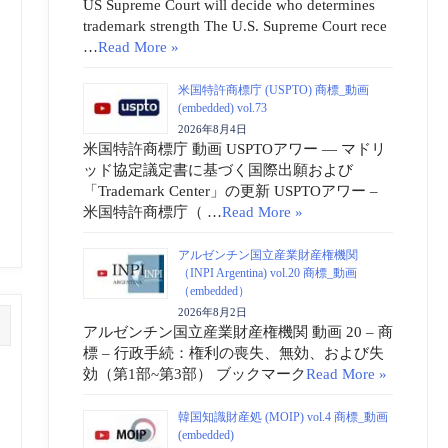
US Supreme Court will decide who determines
trademark strength The U.S. Supreme Court rece
…
Read More »
米国特許商標庁 (USPTO) 商標_動画
(embedded) vol.73
2026年8月4日
米国特許商標庁 動画 USPTOアワー ― マドリ
ッド協定議定書に基づく国際出願および
「Trademark Center」の更新 USPTOアワー –
米国特許商標庁（ …
Read More »
アルゼンチン国立産業財産権機関
（INPI Argentina) vol.20 商標_動画
（embedded）
2026年8月2日
アルゼンチン国立産業財産権機関 動画 20 – 商
標 – 行政手続：権利の喪失、無効、および失
効（第1部~第3部） ブックマーク
Read More »
韓国知識財産処 (MOIP) vol.4 商標_動画
(embedded)