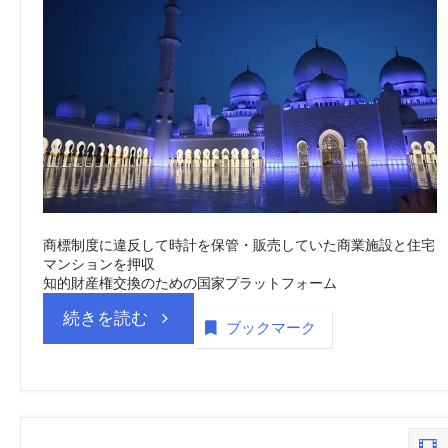
産
総
局
(saip)
vol.
商標制度に違反して時計を保管・販売していた商業施設と住宅
マンションを押収
14
知的財産権交換のための国家プラットフォーム
“サ
続きを読む
商
ブックマーク
ウ
標
ジ
_