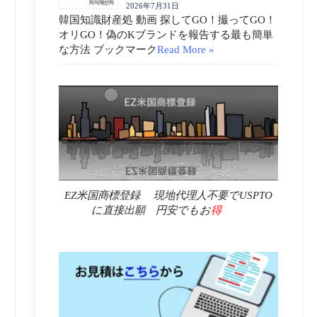
2026年7月31日
韓国知識財産処 動画 探してGO！撮ってGO！
オリGO！偽のKブランドを報告する最も簡単
な方法 ブックマーク
Read More »
EZ米国商標登録 現地代理人不要でUSPTO
に直接出願 円安でもお
得