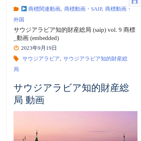
ア
動
商標関連動画
,
商標動画・SAIP
,
商標動画・
外国
ラ
画
サウジアラビア知的財産総局 (saip) vol. 9 商標
_動画 (embedded)
ビ
(embedded)”
2023年9月19日
ア
サウジアラビア
,
サウジアラビア知的財産総
局
知
サウジアラビア知的財産総
的
局 動画
財
産
総