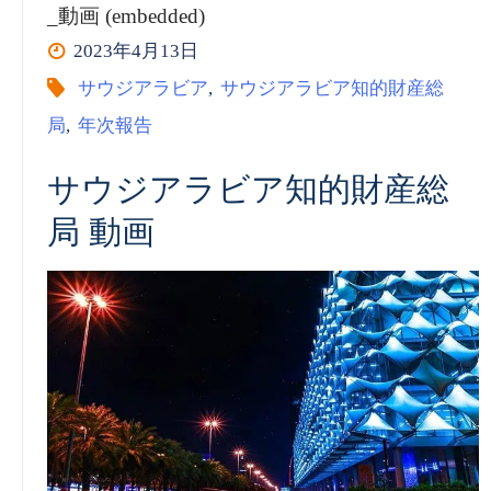
_動画 (embedded)
ビ
(embedded/playlist)”
2023年4月13日
ア
サウジアラビア
,
サウジアラビア知的財産総
局
,
年次報告
知
サウジアラビア知的財産総
的
局 動画
財
産
総
局
(saip)