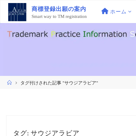
コ
商
標
登
録
出
願
の
案
内
ン
ホーム
Smart way to TM registration
テ
ン
ツ
へ
ス
キ
ッ
プ
ホ
タグ付けされた記事 "サウジアラビア"
ー
ム
タグ:
サウジアラビア