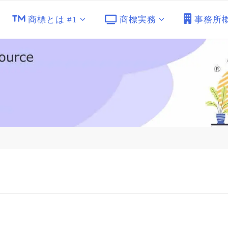
商標とは #1
商標実務
事務所