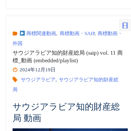
ウ
ジ
ア
商標関連動画
,
商標動画・SAIP
,
商標動画・
外国
ラ
サウジアラビア知的財産総局 (saip) vol. 11 商
標_動画 (embedded/playlist)
ビ
2024年12月19日
ア
サウジアラビア
,
サウジアラビア知的財産総
局
知
サウジアラビア知的財産総
的
局 動画
財