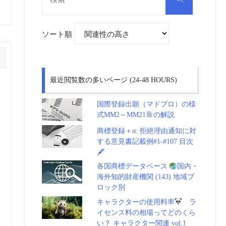
対
索
象:
ソート順
最近閲覧数の多いページ (24-48 HOURS)
国際登録出願（マドプロ）の様
式MM2～MM21
の解説
商標登録＋α: 拒絶理由通知に対
する意見書記載例#1-#107 目次
🖋
各国商標データベース
国内・
海外知的財産機関 (143) 地域ブ
ロック別
キャラクターの使用料率
ラ
イセンス料の相場ってどのくら
い？ キャラクター関連 vol.1