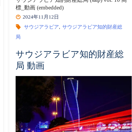
標_動画 (embedded)
ビ
(embedded)”
2024年11月12日
ア
サウジアラビア
,
サウジアラビア知的財産総
局
知
サウジアラビア知的財産総
的
局 動画
財
産
総
局
(saip)