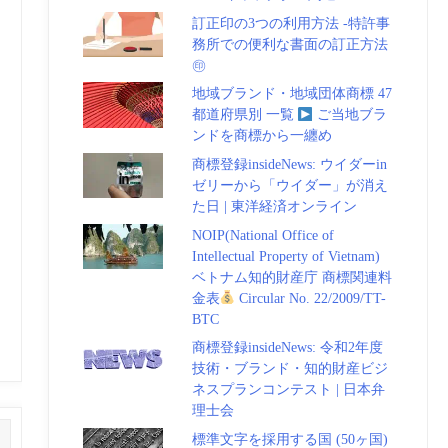
訂正印の3つの利用方法 -特許事
務所での便利な書面の訂正方法
㊞
地域ブランド・地域団体商標 47
都道府県別 一覧
ご当地ブラ
ンドを商標から一纏め
商標登録insideNews: ウイダーin
ゼリーから「ウイダー」が消え
た日 | 東洋経済オンライン
NOIP(National Office of
Intellectual Property of Vietnam)
ベトナム知的財産庁 商標関連料
金表
Circular No. 22/2009/TT-
BTC
商標登録insideNews: 令和2年度
技術・ブランド・知的財産ビジ
ネスプランコンテスト | 日本弁
理士会
標準文字を採用する国 (50ヶ国)