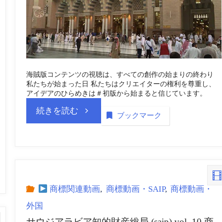
局
(saip)
vol.
海賊版コンテンツの視聴は、すべての創作の始まりの終わり
私たちが始まった日 私たちはクリエイターの権利を尊重し、
13
アイデアのひらめきは＃初版から始まると信じています。
“サ
続きを読む
商
ブックマーク
ウ
標
ジ
_
ア
動
商標関連動画
,
商標動画・SAIP
,
商標動画・
外国
ラ
画
サウジアラビア知的財産総局 (saip) vol. 10 商