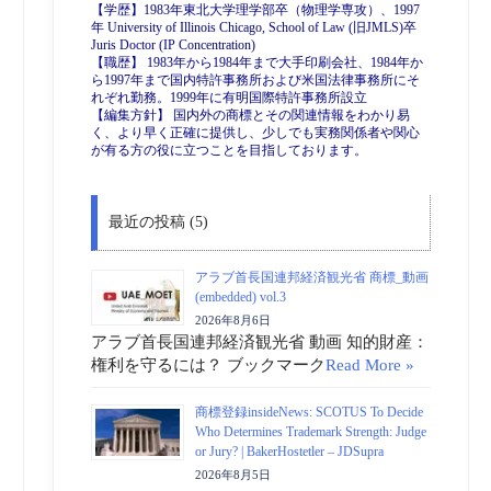
【学歴】1983年東北大学理学部卒（物理学専攻）、1997
年 University of Illinois Chicago, School of Law (旧JMLS)卒
Juris Doctor (IP Concentration)
【職歴】 1983年から1984年まで大手印刷会社、1984年か
ら1997年まで国内特許事務所および米国法律事務所にそ
れぞれ勤務。1999年に有明国際特許事務所設立
【編集方針】 国内外の商標とその関連情報をわかり易
く、より早く正確に提供し、少しでも実務関係者や関心
が有る方の役に立つことを目指しております。
最近の投稿 (5)
アラブ首長国連邦経済観光省 商標_動画
(embedded) vol.3
2026年8月6日
アラブ首長国連邦経済観光省 動画 知的財産：
権利を守るには？ ブックマーク
Read More »
商標登録insideNews: SCOTUS To Decide
Who Determines Trademark Strength: Judge
or Jury? | BakerHostetler – JDSupra
2026年8月5日