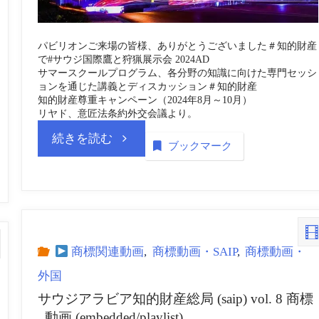
vol.
パビリオンご来場の皆様、ありがとうございました＃知的財産
で#サウジ国際鷹と狩猟展示会 2024AD
12
サマースクールプログラム、各分野の知識に向けた専門セッシ
ョンを通じた講義とディスカッション＃知的財産
商
知的財産尊重キャンペーン（2024年8月～10月）
リヤド、意匠法条約外交会議より。
標
“サ
続きを読む
ブックマーク
_
ウ
動
ジ
画
ア
商標関連動画
,
商標動画・SAIP
,
商標動画・
外国
(embedded)”
ラ
サウジアラビア知的財産総局 (saip) vol. 8 商標
_動画 (embedded/playlist)