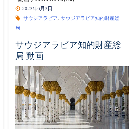
ビ
2023年6月3日
ア
サウジアラビア
,
サウジアラビア知的財産総
局
知
サウジアラビア知的財産総
的
局 動画
財
産
総
局
(saip)