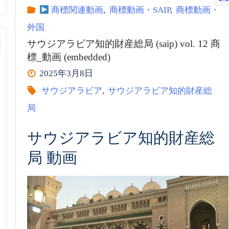
ア
商標関連動画
,
商標動画・SAIP
,
商標動画・
外国
ラ
サウジアラビア知的財産総局 (saip) vol. 12 商
標_動画 (embedded)
ビ
2025年3月8日
ア
サウジアラビア
,
サウジアラビア知的財産総
局
知
サウジアラビア知的財産総
的
局 動画
財
産
総