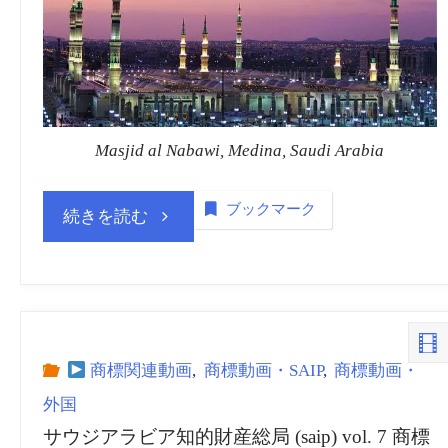
局
(saip)
vol.
Masjid al Nabawi, Medina, Saudi Arabia
11
ブックマーク
“サ
続きを読む
商
ウ
標
ジ
_
ア
商標関連動画
,
商標動画・SAIP
,
商標動画・
動
外国
ラ
サウジアラビア知的財産総局 (saip) vol. 7 商標
画