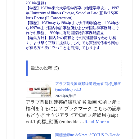
2001年登録）
【学歴】1983年東北大学理学部卒（物理学専攻）、1997
年 University of Illinois Chicago, School of Law (旧JMLS)卒
Juris Doctor (IP Concentration)
【職歴】 1983年から1984年まで大手印刷会社、1984年か
ら1997年まで国内特許事務所および米国法律事務所にそ
れぞれ勤務。1999年に有明国際特許事務所設立
【編集方針】 国内外の商標とその関連情報をわかり易
く、より早く正確に提供し、少しでも実務関係者や関心
が有る方の役に立つことを目指しております。
最近の投稿 (5)
アラブ首長国連邦経済観光省 商標_動画
(embedded) vol.3
2026年8月6日
アラブ首長国連邦経済観光省 動画 知的財産：
権利を守るには？ ブックマーク こちらの記事
もどうぞ サウジアラビア知的財産総局 (saip)
vol.1 商標_動画 (embedde …
Read More »
商標登録insideNews: SCOTUS To Decide