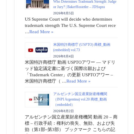
Who Determines Trademark Strength: Judge
or Jury? | BakerHostetler – JDSupra
2026年8月5日
US Supreme Court will decide who determines
trademark strength The U.S. Supreme Court rece
…
Read More »
米国特許商標庁 (USPTO) 商標_動画
(embedded) vol.73
2026年8月4日
米国特許商標庁 動画 USPTOアワー ― マドリ
ッド協定議定書に基づく国際出願および
「Trademark Center」の更新 USPTOアワー –
米国特許商標庁（ …
Read More »
アルゼンチン国立産業財産権機関
（INPI Argentina) vol.20 商標_動画
（embedded）
2026年8月2日
アルゼンチン国立産業財産権機関 動画 20 – 商
標 – 行政手続：権利の喪失、無効、および失
効（第1部~第3部） ブックマーク こちらの記