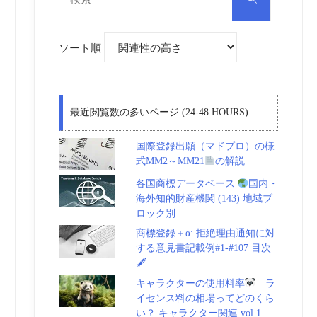
対
索
象:
ソート順
最近閲覧数の多いページ (24-48 HOURS)
国際登録出願（マドプロ）の様
式MM2～MM21
の解説
各国商標データベース
国内・
海外知的財産機関 (143) 地域ブ
ロック別
商標登録＋α: 拒絶理由通知に対
する意見書記載例#1-#107 目次
🖋
キャラクターの使用料率
ラ
イセンス料の相場ってどのくら
い？ キャラクター関連 vol.1