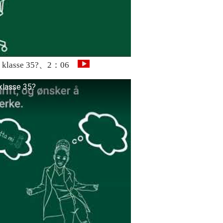
elge klasse 35?、2：06
 klasse 35?