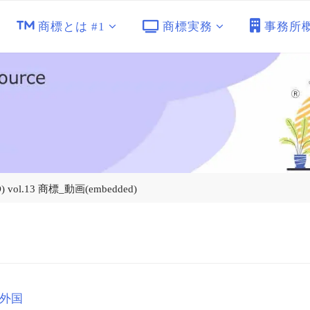
商標とは #1
商標実務
事務所
l.13 商標_動画(embedded)
外国