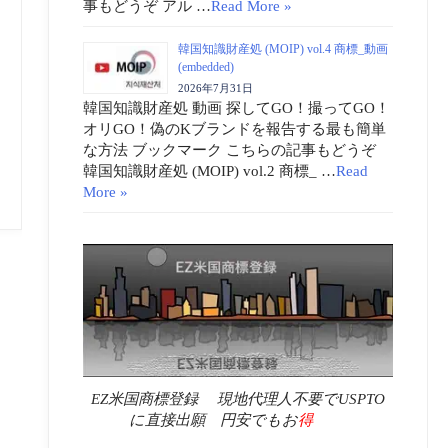
事もどうぞ アル …
Read More »
韓国知識財産処 (MOIP) vol.4 商標_動画
(embedded)
2026年7月31日
韓国知識財産処 動画 探してGO！撮ってGO！
オリGO！偽のKブランドを報告する最も簡単
な方法 ブックマーク こちらの記事もどうぞ
韓国知識財産処 (MOIP) vol.2 商標_ …
Read
More »
EZ米国商標登録 現地代理人不要でUSPTO
に直接出願 円安でもお
得