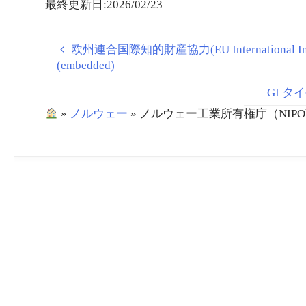
最終更新日:2026/02/23
欧州連合国際知的財産協力(EU International Intelle
(embedded)
GI タイ
»
ノルウェー
»
ノルウェー工業所有権庁（NIPO) vol