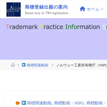
コ
商
標
登
録
出
願
の
案
内
ン
ホーム
Smart way to TM registration
テ
ン
ツ
へ
ス
キ
ッ
プ
ホ
商標関連動画
ノルウェー工業所有権庁（NIPO) vo
ー
ム
商標関連動画
,
商標動画・NIPO
,
商標動画・