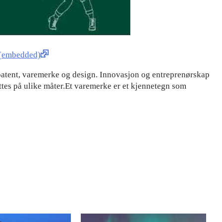
mbedded)
 patent, varemerke og design. Innovasjon og entreprenørskap
ttes på ulike måter.Et varemerke er et kjennetegn som