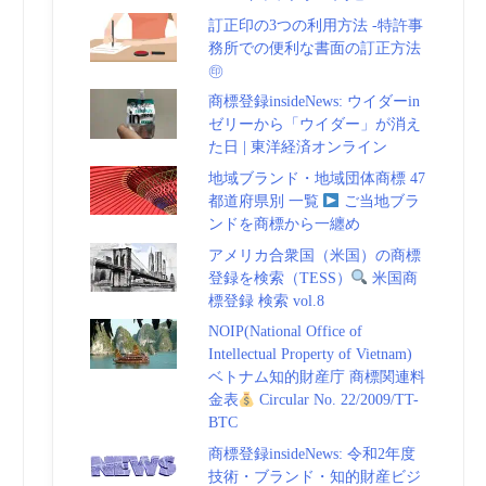
訂正印の3つの利用方法 -特許事
務所での便利な書面の訂正方法
㊞
商標登録insideNews: ウイダーin
ゼリーから「ウイダー」が消え
た日 | 東洋経済オンライン
地域ブランド・地域団体商標 47
都道府県別 一覧
ご当地ブラ
ンドを商標から一纏め
アメリカ合衆国（米国）の商標
登録を検索（TESS）
米国商
標登録 検索 vol.8
NOIP(National Office of
Intellectual Property of Vietnam)
ベトナム知的財産庁 商標関連料
金表
Circular No. 22/2009/TT-
BTC
商標登録insideNews: 令和2年度
技術・ブランド・知的財産ビジ