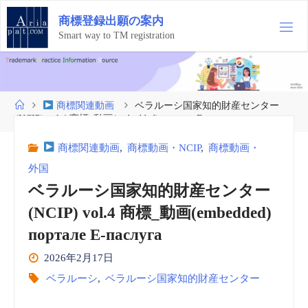
コ
商
標
登
録
出
願
の
案
内
ン
テ
Smart way to TM registration
ン
ツ
へ
ス
ホ
商標関連動画
ベラルーシ国家知的財産センター
キ
ー
(NCIP) vol.4 商標_動画(embedded) портале Е-паслуга
ッ
ム
プ
商標関連動画
,
商標動画・NCIP
,
商標動画・
外国
ベラルーシ国家知的財産センター
(NCIP) vol.4 商標_動画(embedded)
портале Е-паслуга
2026年2月17日
ベラルーシ
,
ベラルーシ国家知的財産センター