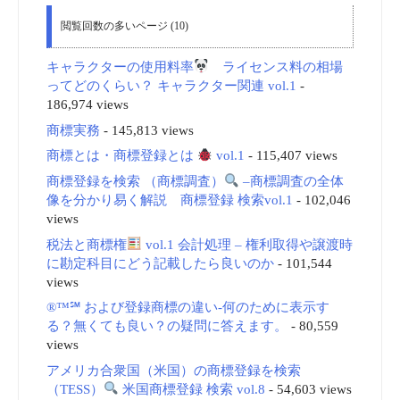
閲覧回数の多いページ (10)
キャラクターの使用料率
ライセンス料の相場
ってどのくらい？ キャラクター関連 vol.1
-
186,974 views
商標実務
- 145,813 views
商標とは・商標登録とは
vol.1
- 115,407 views
商標登録を検索 （商標調査）
–商標調査の全体
像を分かり易く解説 商標登録 検索vol.1
- 102,046
views
税法と商標権
vol.1 会計処理 – 権利取得や譲渡時
に勘定科目にどう記載したら良いのか
- 101,544
views
®™℠ および登録商標の違い-何のために表示す
る？無くても良い？の疑問に答えます。
- 80,559
views
アメリカ合衆国（米国）の商標登録を検索
（TESS）
米国商標登録 検索 vol.8
- 54,603 views