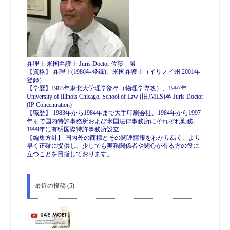
弁理士 米国弁護士 Juris Doctor 佐藤 勝
【資格】 弁理士(1986年登録)、米国弁護士（イリノイ州 2001年
登録）
【学歴】1983年東北大学理学部卒（物理学専攻）、1997年
University of Illinois Chicago, School of Law (旧JMLS)卒 Juris Doctor
(IP Concentration)
【職歴】 1983年から1984年まで大手印刷会社、1984年から1997
年まで国内特許事務所および米国法律事務所にそれぞれ勤務。
1999年に有明国際特許事務所設立
【編集方針】 国内外の商標とその関連情報をわかり易く、より
早く正確に提供し、少しでも実務関係者や関心が有る方の役に
立つことを目指しております。
最近の投稿 (5)