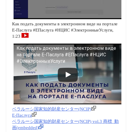
Как подать документы в электронном виде на портале
Е-Паслуга #ЕПаслуга #НЦИС #ЭлектронныеУслуги,
1:23
Как подать документы в электронном виде
на портале Е-Паслуга #ЕПаслуга #НЦИС
#ЭлектронныеУслуги
ベラルーシ国家知的財産センター(NCIP)
Е-Паслуга
ベラルーシ国家知的財産センター(NCIP) vol.3 商標_動
画(embedded)