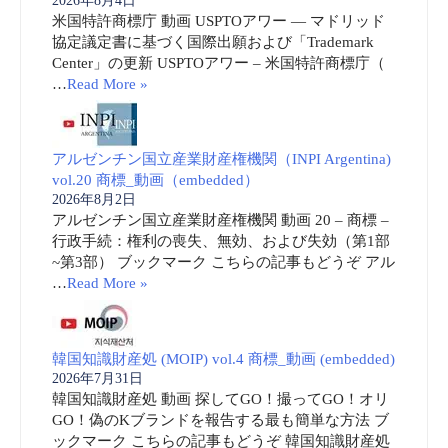
2026年8月4日
米国特許商標庁 動画 USPTOアワー ― マドリッド
協定議定書に基づく国際出願および「Trademark
Center」の更新 USPTOアワー – 米国特許商標庁（
…
Read More »
アルゼンチン国立産業財産権機関（INPI Argentina)
vol.20 商標_動画（embedded）
2026年8月2日
アルゼンチン国立産業財産権機関 動画 20 – 商標 –
行政手続：権利の喪失、無効、および失効（第1部
~第3部） ブックマーク こちらの記事もどうぞ アル
…
Read More »
韓国知識財産処 (MOIP) vol.4 商標_動画 (embedded)
2026年7月31日
韓国知識財産処 動画 探してGO！撮ってGO！オリ
GO！偽のKブランドを報告する最も簡単な方法 ブ
ックマーク こちらの記事もどうぞ 韓国知識財産処