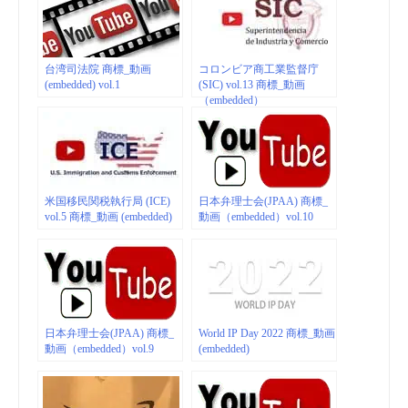
台湾司法院 商標_動画
コロンビア商工業監督庁
(embedded) vol.1
(SIC) vol.13 商標_動画
（embedded）
米国移民関税執行局 (ICE)
日本弁理士会(JPAA) 商標_
vol.5 商標_動画 (embedded)
動画（embedded）vol.10
日本弁理士会(JPAA) 商標_
World IP Day 2022 商標_動画
動画（embedded）vol.9
(embedded)