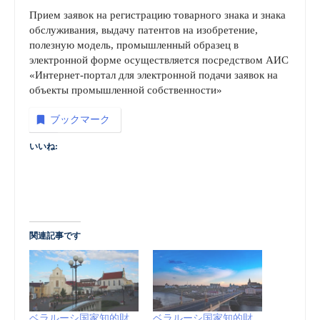
Прием заявок на регистрацию товарного знака и знака
обслуживания, выдачу патентов на изобретение,
полезную модель, промышленный образец в
электронной форме осуществляется посредством АИС
«Интернет-портал для электронной подачи заявок на
объекты промышленной собственности»
ブックマーク
いいね:
関連記事です
ベラルーシ国家知的財
ベラルーシ国家知的財