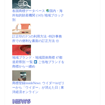
各国商標データベース
国内・海
外知的財産機関 (143) 地域ブロック
別
訂正印の3つの利用方法 -特許事務
所での便利な書面の訂正方法 ㊞
地域ブランド・地域団体商標 47都
道府県別 一覧
ご当地ブランドを
商標から一纏め
商標登録insideNews: ウイダーinゼリ
ーから「ウイダー」が消えた日 | 東
洋経済オンライン