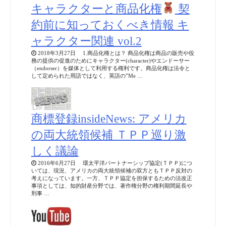
キャラクターと商品化権
契
約前に知っておくべき情報 キ
ャラクター関連 vol.2
2018年3月27日 1.商品化権とは？ 商品化権は商品の販売や役
務の提供の促進のためにキャラクター(character)やエンドーサー
（endorser）を媒体として利用する権利です。商品化権は法令と
して定められた用語ではなく、英語の”Me …
商標登録insideNews: アメリカ
の両大統領候補 ＴＰＰ巡り激
しく議論
2016年6月27日 環太平洋パートナーシップ協定(ＴＰＰ)につ
いては、現況、アメリカの両大統領候補の双方ともＴＰＰ反対の
考えになっています。一方、ＴＰＰ協定を担保するための法改正
事項としては、知的財産分野では、著作権分野の権利期間延長や
刑事 …