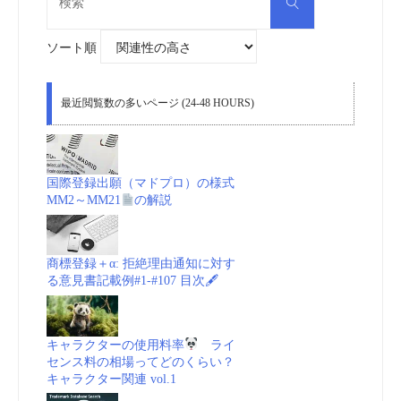
検
索
索
対
象:
ソート順
最近閲覧数の多いページ (24-48 HOURS)
国際登録出願（マドプロ）の様式
MM2～MM21
の解説
商標登録＋α: 拒絶理由通知に対す
る意見書記載例#1-#107 目次🖋
キャラクターの使用料率
ライ
センス料の相場ってどのくらい？
キャラクター関連 vol.1