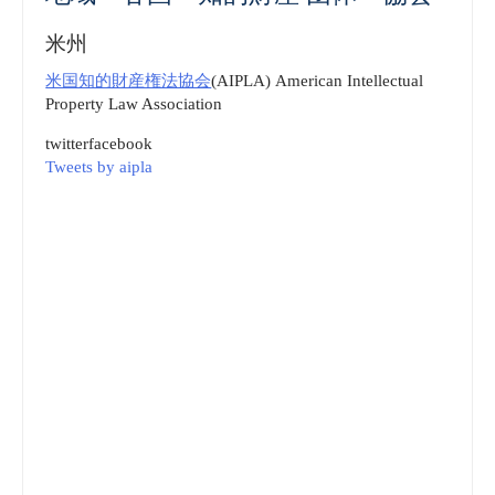
米州
米国知的財産権法協会
(AIPLA) American Intellectual
Property Law Association
twitter
facebook
Tweets by aipla