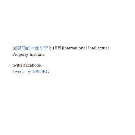
国際知的財産研究所
(IIPI)International Intellectual
Property Institute
twitter
facebook
Tweets by IIPIORG