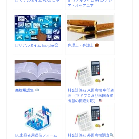
IP リアルタイム #2 ⏲ 日本
IP リアルタイム #4 ⏲ アジ
ア・オセアニア
IPリアルタイム tm5 plus⏲
弁理士・弁護士
商標用語集
料金計算#2 米国商標 中間処
理 （マドプロ及び米国直接
出願の拒絶対応）
EC出品者用送信フォーム
料金計算#3 外国商標調査