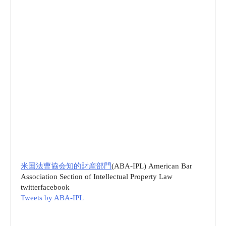
米国法曹協会知的財産部門
(ABA-IPL) American Bar
Association Section of Intellectual Property Law
twitter
facebook
Tweets by ABA-IPL