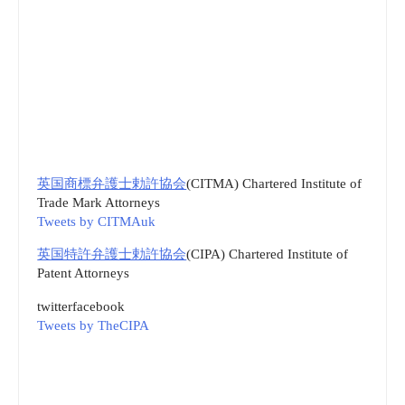
英国商標弁護士勅許協会
(CITMA) Chartered Institute of
Trade Mark Attorneys
Tweets by CITMAuk
英国特許弁護士勅許協会
(CIPA) Chartered Institute of
Patent Attorneys
twitter
facebook
Tweets by TheCIPA