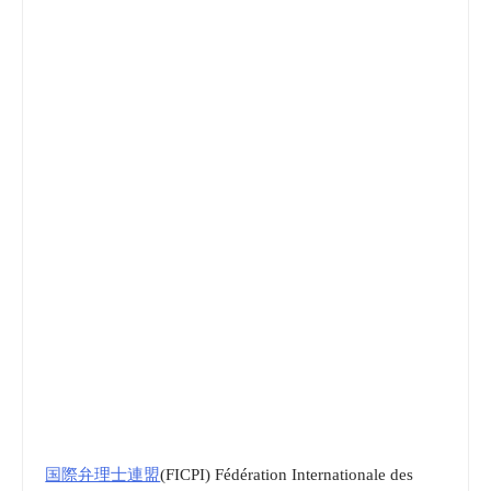
国際弁理士連盟
(FICPI) Fédération Internationale des