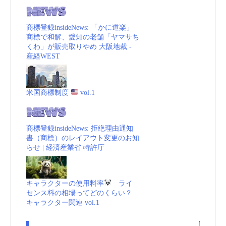
商標登録insideNews: 「かに道楽」
商標で和解、愛知の老舗「ヤマサち
くわ」が販売取りやめ 大阪地裁 -
産経WEST
米国商標制度
vol.1
商標登録insideNews: 拒絶理由通知
書（商標）のレイアウト変更のお知
らせ | 経済産業省 特許庁
キャラクターの使用料率
ライ
センス料の相場ってどのくらい？
キャラクター関連 vol.1