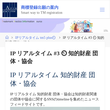
コ
商
標
登
録
出
願
の
案
内
ン
テ
Smart way to TM registration
ン
ツ
へ
ス
ホ
IPリアルタイム tm5 plus⏲
IP リアルタイム #3 ⏲ 知的
キ
ー
財産 団体・協会
ッ
ム
プ
IP リアルタイム #3 ⏲ 知的財産 団
体・協会
IP リアルタイム 知的財産 団
体・協会
IP リアルタイム 知的財産 団体・協会は知的財産関連
の団体や協会に関するSNSのtimelineを集めたニュース
フィードサイトです。