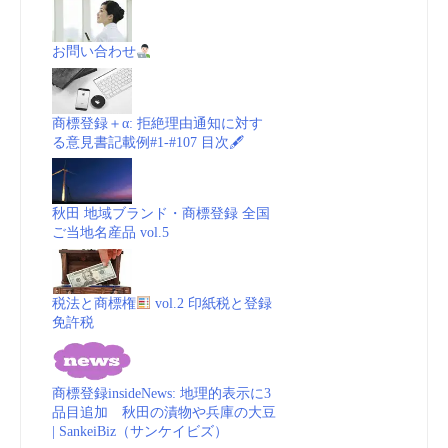
お問い合わせ
商標登録＋α: 拒絶理由通知に対す
る意見書記載例#1-#107 目次🖋
秋田 地域ブランド・商標登録 全国
ご当地名産品 vol.5
税法と商標権
vol.2 印紙税と登録
免許税
商標登録insideNews: 地理的表示に3
品目追加 秋田の漬物や兵庫の大豆
| SankeiBiz（サンケイビズ）