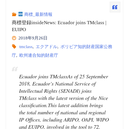
動
ア
商標_最新情報
画
商標登録insideNews: Ecuador joins TMclass |
知
EUIPO
（embedded）”
2018年9月26日
的
tmclass
,
エクアドル
,
ボリビア知的財産国家公務
財
庁
,
欧州連合知的財産庁
産
Ecuador joins TMclassAs of 25 September
国
2018, Ecuador’s National Service of
Intellectual Rights (SENADI) joins
家
TMclass with the latest version of the Nice
公
classification.This latest addition brings
the total number of national and regional
務
IP Offices, including ARIPO, OAPI, WIPO
and EUIPO, involved in the tool to 72.
庁