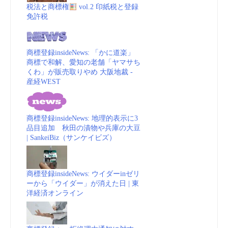
vol.3
税法と商標権
vol.2 印紙税と登録
免許税
商
標
商標登録insideNews: 「かに道楽」
商標で和解、愛知の老舗「ヤマサち
くわ」が販売取りやめ 大阪地裁 -
_
産経WEST
動
商標登録insideNews: 地理的表示に3
画
品目追加 秋田の漬物や兵庫の大豆
| SankeiBiz（サンケイビズ）
（embedded）”
商標登録insideNews: ウイダーinゼリ
ーから「ウイダー」が消えた日 | 東
洋経済オンライン