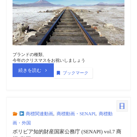
務
庁
(SENAPI)
vol.9
ブランドの種類、
今年のクリスマスをお祝いしましょう
商
“ボ
続きを読む
ブックマーク
標
リ
_
ビ
動
ア
商標関連動画
,
商標動画・SENAPI
,
商標動
画
画・外国
知
ボリビア知的財産国家公務庁 (SENAPI) vol.7 商
(embedded)”