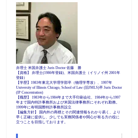
弁理士 米国弁護士 Juris Doctor 佐藤 勝
【資格】 弁理士(1986年登録)、米国弁護士（イリノイ州 2001年
登録）
【学歴】1983年東北大学理学部卒（物理学専攻）、1997年
University of Illinois Chicago, School of Law (旧JMLS)卒 Juris Doctor
(IP Concentration)
【職歴】 1983年から1984年まで大手印刷会社、1984年から1997
年まで国内特許事務所および米国法律事務所にそれぞれ勤務。
1999年に有明国際特許事務所設立
【編集方針】 国内外の商標とその関連情報をわかり易く、より
早く正確に提供し、少しでも実務関係者や関心が有る方の役に
立つことを目指しております。