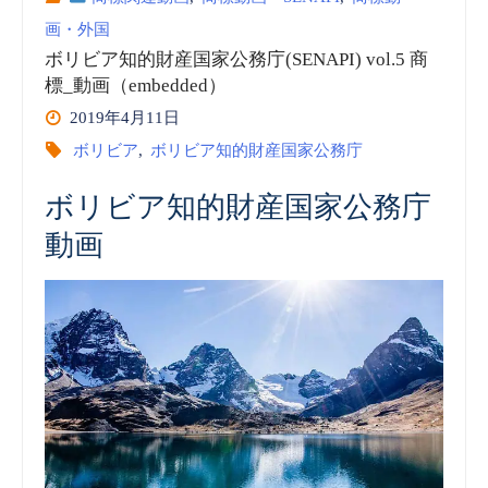
画・外国
知
(embedded)”
ボリビア知的財産国家公務庁(SENAPI) vol.5 商
的
標_動画（embedded）
2019年4月11日
財
ボリビア
,
ボリビア知的財産国家公務庁
産
ボリビア知的財産国家公務庁
国
動画
家
公
務
庁
(SENAPI)