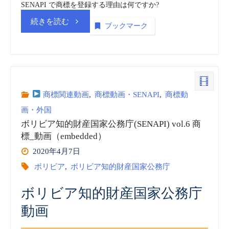
商
SENAPI で商標を登録する理由は何ですか?
“ボ
続きを読む
ブックマーク
標
リ
_
ビ
動
ア
商標関連動画
,
商標動画・SENAPI
,
商標動
画
画・外国
知
（embedded）”
ボリビア知的財産国家公務庁(SENAPI) vol.6 商
的
標_動画（embedded）
2020年4月7日
財
ボリビア
,
ボリビア知的財産国家公務庁
産
ボリビア知的財産国家公務庁
国
動画
家