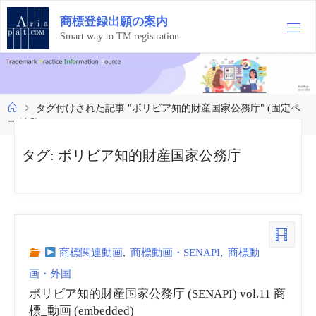
コ
商
標
登
録
出
願
の
案
内
ン
テ
Smart way to TM registration
ン
ツ
へ
ス
ホ
タグ付けされた記事 "ボリビア知的財産国家公務庁"
(固定ペ
キ
ー
ージ 2)
ッ
ム
プ
タグ:
ボリビア知的財産国家公務庁
商標関連動画
,
商標動画・SENAPI
,
商標動
画・外国
ボリビア知的財産国家公務庁 (SENAPI) vol.11 商
標_動画 (embedded)