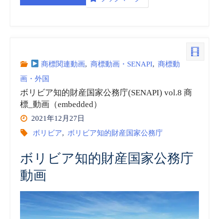
リ
_
ビ
動
ア
商標関連動画
,
商標動画・SENAPI
,
商標動
画
画・外国
知
(embedded)”
ボリビア知的財産国家公務庁(SENAPI) vol.8 商
的
標_動画（embedded）
2021年12月27日
財
ボリビア
,
ボリビア知的財産国家公務庁
産
ボリビア知的財産国家公務庁
国
動画
家
公