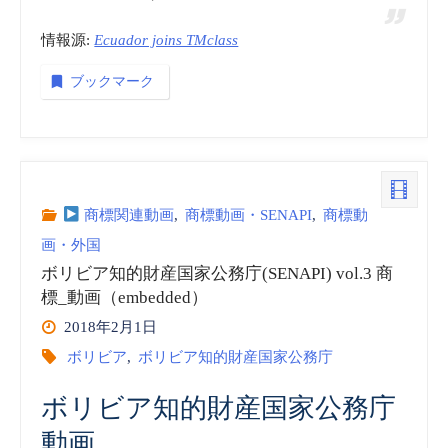
情報源:
Ecuador joins TMclass
(SENAPI)
ブックマーク
vol.4
商
標
商標関連動画
,
商標動画・SENAPI
,
商標動
_
画・外国
動
ボリビア知的財産国家公務庁(SENAPI) vol.3 商
標_動画（embedded）
画
2018年2月1日
ボリビア
,
ボリビア知的財産国家公務庁
（embedded）”
ボリビア知的財産国家公務庁
動画