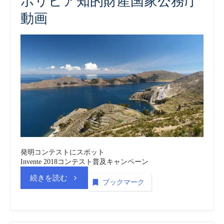
ボリビア知的財産国家公務庁
国
動画
家
公
務
庁
(SENAPI)
vol.5
発明コンテストにスポット
Invente 2018コンテスト普及キャンペーン
商
“ボ
続きを読む
ブックマーク
標
リ
_
ビ