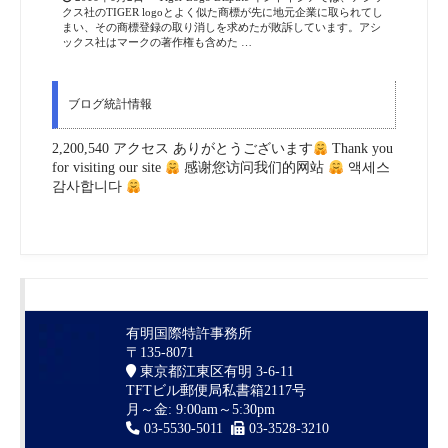
クス社のTIGER logoとよく似た商標が先に地元企業に取られてし
まい、その商標登録の取り消しを求めたが敗訴しています。アシ
ックス社はマークの著作権も含めた …
ブログ統計情報
2,200,540 アクセス ありがとうございます
Thank you
for visiting our site
感谢您访问我们的网站
액세스
감사합니다
有明国際特許事務所
〒135-8071
東京都江東区有明 3-6-11
TFTビル郵便局私書箱2117号
月～金: 9:00am～5:30pm
03-5530-5011
03-3528-3210