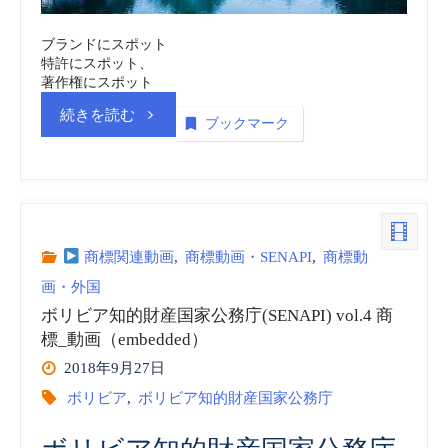
vol.6
ブランドにスポット
特許にスポット、
商
著作権にスポット
“ボ
続きを読む
ブックマーク
標
リ
_
ビ
動
ア
商標関連動画
,
商標動画・SENAPI
,
商標動
画
画・外国
知
（embedded）”
ボリビア知的財産国家公務庁(SENAPI) vol.4 商
的
標_動画（embedded）
2018年9月27日
財
ボリビア
,
ボリビア知的財産国家公務庁
産