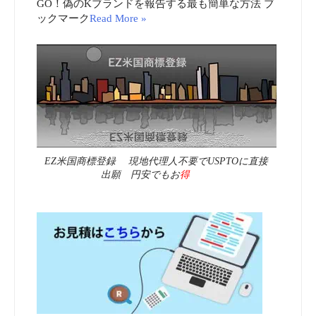
GO！偽のKブランドを報告する最も簡単な方法 ブ
ックマーク
Read More »
EZ米国商標登録 現地代理人不要でUSPTOに直接
出願 円安でもお
得