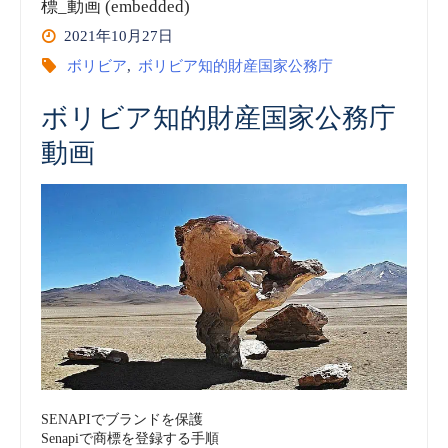
的
標_動画 (embedded)
2021年10月27日
財
ボリビア
,
ボリビア知的財産国家公務庁
産
ボリビア知的財産国家公務庁
国
動画
家
公
務
庁
(SENAPI)
vol.8
SENAPIでブランドを保護
Senapiで商標を登録する手順