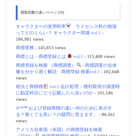
閲覧回数の多いページ (10)
キャラクターの使用料率
ライセンス料の相場
ってどのくらい？ キャラクター関連 vol.1
-
186,981 views
商標実務
- 145,813 views
商標とは・商標登録とは
vol.1
- 115,408 views
商標登録を検索 （商標調査）
–商標調査の全体
像を分かり易く解説 商標登録 検索vol.1
- 102,048
views
税法と商標権
vol.1 会計処理 – 権利取得や譲渡時
に勘定科目にどう記載したら良いのか
- 101,546
views
®™℠ および登録商標の違い-何のために表示す
る？無くても良い？の疑問に答えます。
- 80,561
views
アメリカ合衆国（米国）の商標登録を検索
（TESS）
米国商標登録 検索 vol.8
- 54,604 views