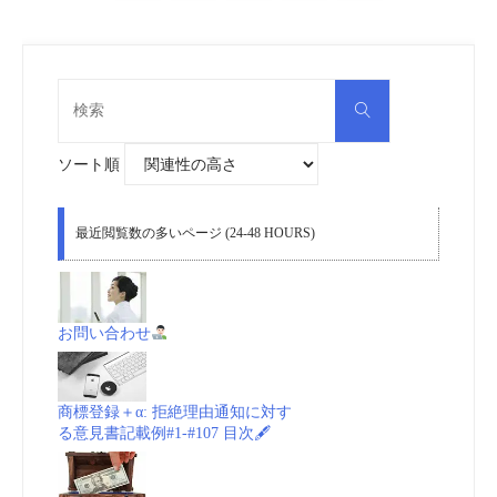
知
pagination
的
検
財
検
索
索
対
象:
産
ソート順
国
最近閲覧数の多いページ (24-48 HOURS)
家
公
お問い合わせ
務
庁
商標登録＋α: 拒絶理由通知に対す
る意見書記載例#1-#107 目次🖋
(SENAPI)