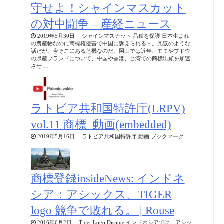
守せよ！シャインマスカット
の対中闘争 – 産経ニュース
2019年5月30日 シャインマスカット 品種を保護 日本生まれ
の農産物なのに商標権侵害で中国に訴えられる－。冗談のような
話だが、今そこにある危機なのだ。岡山では近年、モモやブドウ
の県産ブランドについて、中国や香港、台湾での商標出願を加速
させ …
ラトビア共和国特許庁(LRPV)
vol.11 商標_動画(embedded)
2019年5月16日 ラトビア共和国特許庁 動画 ブックマーク
商標登録insideNews: インドネ
シア：アシックス、TIGER
logo 競争で敗れる。 | Rouse
2016年6月2日 Tiger Logo Dispute インドネシアでは、アシッ