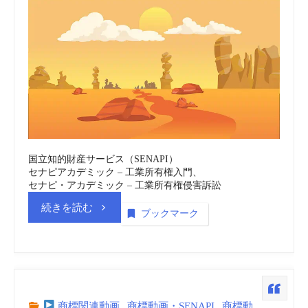
公
務
庁
(SENAPI)
vol.7
国立知的財産サービス（SENAPI）
セナピアカデミック – 工業所有権入門、
商
セナピ・アカデミック – 工業所有権侵害訴訟
“ボ
続きを読む
ブックマーク
標
リ
_
ビ
動
ア
商標関連動画
,
商標動画・SENAPI
,
商標動
画