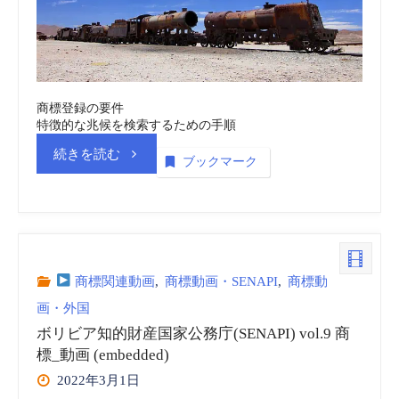
庁
(SENAPI)
vol.11
商標登録の要件
特徴的な兆候を検索するための手順
商
“ボ
続きを読む
ブックマーク
標
リ
_
ビ
動
ア
商標関連動画
,
商標動画・SENAPI
,
商標動
画
画・外国
知
ボリビア知的財産国家公務庁(SENAPI) vol.9 商
(embedded)”
的
標_動画 (embedded)
2022年3月1日
財