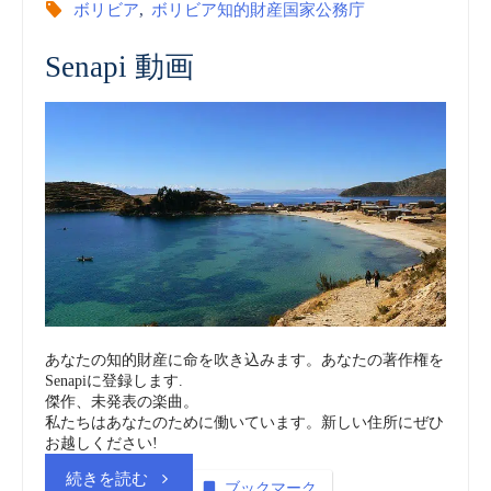
ボリビア
,
ボリビア知的財産国家公務庁
産
Senapi 動画
国
家
公
務
庁
(SENAPI)
あなたの知的財産に命を吹き込みます。あなたの著作権を
Senapiに登録します.
vol.10
傑作、未発表の楽曲。
私たちはあなたのために働いています。新しい住所にぜひ
商
お越しください!
“ボ
続きを読む
標
ブックマーク