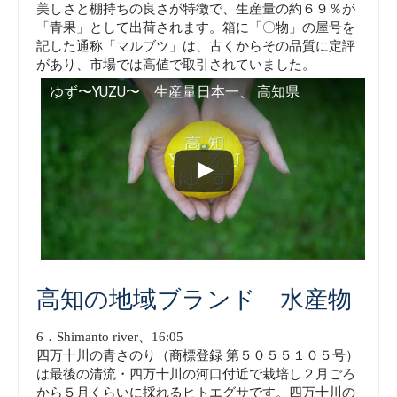
美しさと棚持ちの良さが特徴で、生産量の約６９％が
「青果」として出荷されます。箱に「〇物」の屋号を
記した通称「マルブツ」は、古くからその品質に定評
があり、市場では高値で取引されていました。
ゆず〜YUZU〜 生産量日本一、 高知県
高知の地域ブランド 水産物
6．Shimanto river、16:05
四万十川の青さのり（商標登録 第５０５５１０５号）
は最後の清流・四万十川の河口付近で栽培し２月ごろ
から５月くらいに採れるヒトエグサです。四万十川の