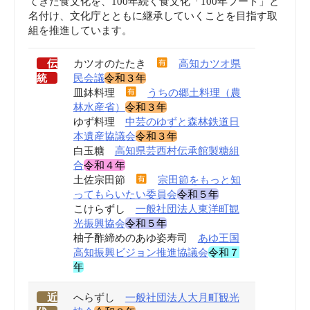
てきた食文化を、100年続く食文化「100年フード」と
名付け、文化庁とともに継承していくことを目指す取
組を推進しています。
伝
カツオのたたき
高知カツオ県
統
民会議
令和３年
皿鉢料理
うちの郷土料理（農
林水産省）
令和３年
ゆず料理
中芸のゆずと森林鉄道日
本遺産協議会
令和３年
白玉糖
高知県芸西村伝承館製糖組
合
令和４年
土佐宗田節
宗田節をもっと知
ってもらいたい委員会
令和５年
こけらずし
一般社団法人東洋町観
光振興協会
令和５年
柚子酢締めのあゆ姿寿司
あゆ王国
高知振興ビジョン推進協議会
令和７
年
近
へらずし
一般社団法人大月町観光