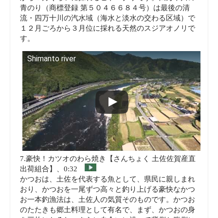
青のり（商標登録 第５０４６６８４号）は最後の清
流・四万十川の汽水域（海水と淡水の交わる区域）で
１２月ごろから３月位に採れる天然のスジアオノリで
す。
Shimanto river
7.豪快！カツオのわら焼き【さんちょく 土佐佐賀産直
出荷組合】、0:32
かつおは、土佐を代表する魚として、県民に親しまれ
おり、かつおを一尾ずつ高々と釣り上げる豪快なかつ
お一本釣漁法は、土佐人の気質そのものです。かつお
のたたきも郷土料理として有名で、まず、かつおの身