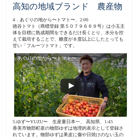
高知の地域ブランド 農産物
4．あぐりの地から〜トマト〜、2:00
徳谷トマト（商標登録 第５０７９６６９号）は小玉主
体を目標に熟成期間をできるだけ長くとり、水分を控
えて栽培することで、糖度が８度以上にしたとっても
甘い「フルーツトマト」です。
あぐりの地から〜トマト〜
5.ゆず〜YUZU〜 生産量日本一、 高知県、1:45
香美市物部町産の物部ゆずは地理的表示として登録さ
れています。物部ゆずは果皮に傷や日焼けのない玉の