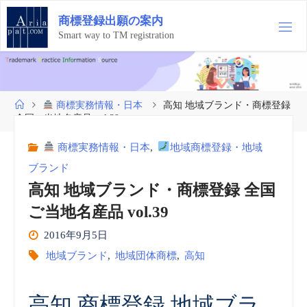
コ
商
標
登
録
出
願
の
案
内
ン
テ
Smart way to TM registration
ン
ツ
へ
ス
ホ
商標実務情報・日本
高知 地域ブランド・商標登録
キ
ー
全国ご当地名産品 vol.39
ッ
ム
プ
商標実務情報・日本
,
地域商標登録・地域
ブランド
高知 地域ブランド・商標登録 全国
ご当地名産品 vol.39
2016年9月5日
地域ブランド
,
地域団体商標
,
高知
高知 商標登録 地域ブラ