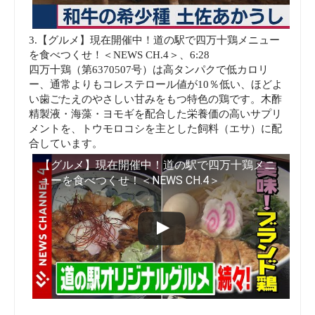
3.【グルメ】現在開催中！道の駅で四万十鶏メニュー
を食べつくせ！＜NEWS CH.4＞、6:28
四万十鶏（第6370507号）は高タンパクで低カロリ
ー、通常よりもコレステロール値が10％低い、ほどよ
い歯ごたえのやさしい甘みをもつ特色の鶏です。木酢
精製液・海藻・ヨモギを配合した栄養価の高いサプリ
メントを、トウモロコシを主とした飼料（エサ）に配
合しています。
【グルメ】現在開催中！道の駅で四万十鶏メニ
ューを食べつくせ！＜NEWS CH.4＞