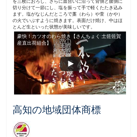
を三枚におろし、さらに血合いに沿って背側と腹側に
切り分けて一節にし、塩を振って手で軽くたたき込み
ます。塩がなじんだところで藁（わら）や萱（かや）
の火でいぶすように焼きます。表面だけ焼け、中はほ
とんど生といった状態が美味しいです。
豪快！カツオのわら焼き【さんちょく 土佐佐賀
産直出荷組合】
高知の地域団体商標