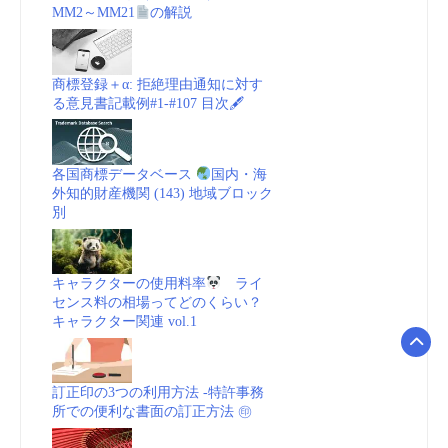
MM2～MM21
の解説
商標登録＋α: 拒絶理由通知に対す
る意見書記載例#1-#107 目次🖋
各国商標データベース
国内・海
外知的財産機関 (143) 地域ブロック
別
キャラクターの使用料率
ライ
センス料の相場ってどのくらい？
キャラクター関連 vol.1
訂正印の3つの利用方法 -特許事務
所での便利な書面の訂正方法 ㊞