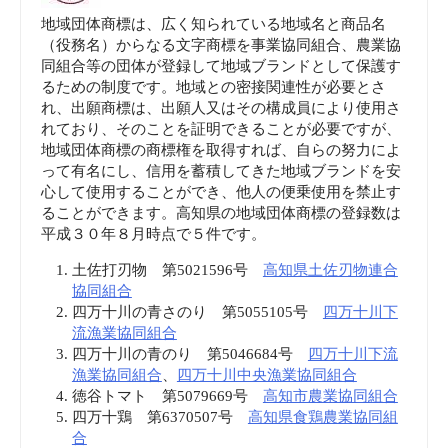
地域団体商標は、広く知られている地域名と商品名
（役務名）からなる文字商標を事業協同組合、農業協
同組合等の団体が登録して地域ブランドとして保護す
るための制度です。地域との密接関連性が必要とさ
れ、出願商標は、出願人又はその構成員により使用さ
れており、そのことを証明できることが必要ですが、
地域団体商標の商標権を取得すれば、自らの努力によ
って有名にし、信用を蓄積してきた地域ブランドを安
心して使用することができ、他人の便乗使用を禁止す
ることができます。高知県の地域団体商標の登録数は
平成３０年８月時点で５件です。
土佐打刃物 第5021596号
高知県土佐刃物連合
協同組合
四万十川の青さのり 第5055105号
四万十川下
流漁業協同組合
四万十川の青のり 第5046684号
四万十川下流
漁業協同組合
、
四万十川中央漁業協同組合
徳谷トマト 第5079669号
高知市農業協同組合
四万十鶏 第6370507号
高知県食鶏農業協同組
合