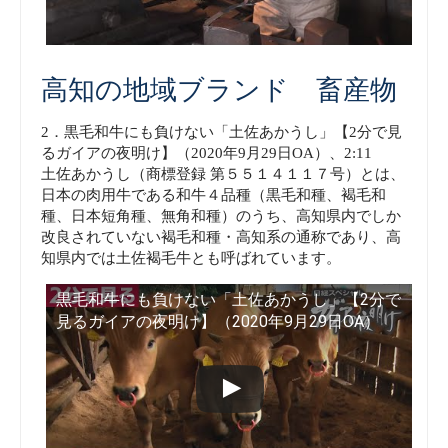
高知の地域ブランド 畜産物
2．黒毛和牛にも負けない「土佐あかうし」【2分で見
るガイアの夜明け】（2020年9月29日OA）、2:11
土佐あかうし（商標登録 第５５１４１１７号）とは、
日本の肉用牛である和牛４品種（黒毛和種、褐毛和
種、日本短角種、無角和種）のうち、高知県内でしか
改良されていない褐毛和種・高知系の通称であり、高
知県内では土佐褐毛牛とも呼ばれています。
黒毛和牛にも負けない「土佐あかうし」【2分で
見るガイアの夜明け】（2020年9月29日OA）