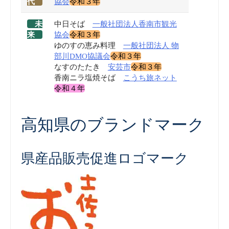
代
協会
令和３年
未
中日そば
一般社団法人香南市観光
来
協会
令和３年
ゆのすの恵み料理
一般社団法人 物
部川DMO協議会
令和３年
なすのたたき
安芸市
令和３年
香南ニラ塩焼そば
こうち旅ネット
令和４年
高知県のブランドマーク
県産品販売促進ロゴマーク