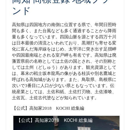
ンド
高知県は四国地方の南側に位置する県で、年間日照時
間も多く、また台風なども多く通過することから降雨
量も多くなっています。四国山脈を源とする四万十川
は日本最後の清流といわれており、黒潮打ち寄せる変
化に富んだ海岸線をはじめ、太平洋に突き出す足摺岬
や四国最南端とされる室戸岬も有名です。高知県は廃
藩置県前の名称としては土佐の国とされ、その別称と
しては土州（どしゅう）があります。観光資源として
は、幕末の戦士坂本龍馬の像がある桂浜や別名鷹城と
呼ばれる高知城があります。また、鳥取県、島根県に
次いで3番目に人口が少ない県ともなっています。伝
統産業としては、土佐和紙、土佐打刃物、土佐漆喰、
土佐瓦、土佐古代塗などが知られています。
【公式】高知家2018 KOCHI 総集編
【公式】高知家2018 KOCHI 総集編