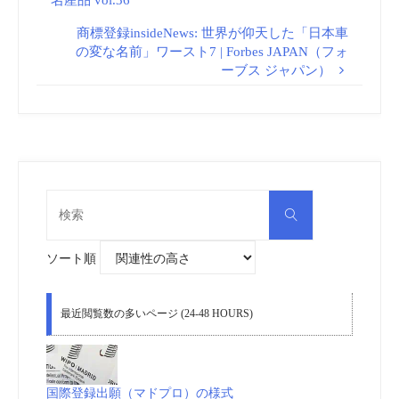
商標登録insideNews: 世界が仰天した「日本車
の変な名前」ワースト7 | Forbes JAPAN（フォ
ーブス ジャパン）
検
検
索
索
対
象:
ソート順
最近閲覧数の多いページ (24-48 HOURS)
国際登録出願（マドプロ）の様式