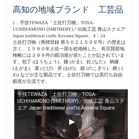
高知の地域ブランド 工芸品
1．手技TEWAZA「土佐打刃物」TOSA-
UCHIHAMONO (SMITHERY)／伝統工芸 青山スクエア
Japan traditional crafts Aoyama Square、4：24
土佐打刃物（商標登録 第５０２１５９６号）の歴史は
古く、１５９０年土佐一国を総地検した、長宗我部地
検帳には３９９件の鍛冶屋が居たことが記されていま
す。包丁 (ほうちょう)、鎌 (かま)、鉈 (なた)、柄鎌
(えがま)、鳶 (とび)、斧 (おの)、鋸 (のこぎり)、鍬 (く
わ) などが主な製品です。土佐打刃物では黒打ち自由
鍛造が主流です。
手技TEWAZA「土佐打刃物」TOSA-
UCHIHAMONO (SMITHERY)／伝統工芸 青山スク
エア Japan traditional crafts Aoyama Square