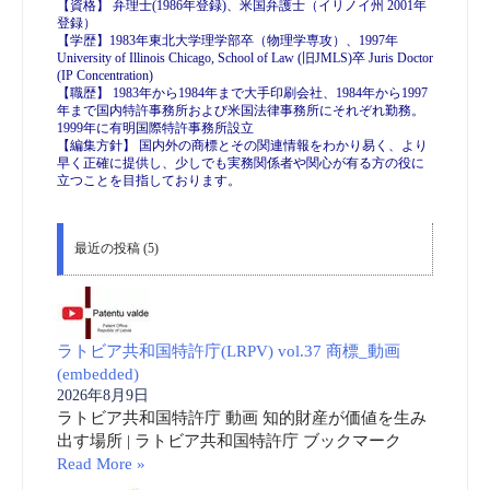
【資格】 弁理士(1986年登録)、米国弁護士（イリノイ州 2001年
登録）
【学歴】1983年東北大学理学部卒（物理学専攻）、1997年
University of Illinois Chicago, School of Law (旧JMLS)卒 Juris Doctor
(IP Concentration)
【職歴】 1983年から1984年まで大手印刷会社、1984年から1997
年まで国内特許事務所および米国法律事務所にそれぞれ勤務。
1999年に有明国際特許事務所設立
【編集方針】 国内外の商標とその関連情報をわかり易く、より
早く正確に提供し、少しでも実務関係者や関心が有る方の役に
立つことを目指しております。
最近の投稿 (5)
ラトビア共和国特許庁(LRPV) vol.37 商標_動画
(embedded)
2026年8月9日
ラトビア共和国特許庁 動画 知的財産が価値を生み
出す場所 | ラトビア共和国特許庁 ブックマーク
Read More »