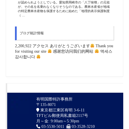
が認められようとしている。愛知県岡崎市の「八丁味噌」の元祖
が、その名を名乗れなくなりそうなのである。農林水産省が地域
の特定農林水産物を保護するために始めた「地理的表示保護制度
（ …
ブログ統計情報
2,200,922 アクセス ありがとうございます
Thank you
for visiting our site
感谢您访问我们的网站
액세스
감사합니다
有明国際特許事務所
〒135-8071
東京都江東区有明 3-6-11
TFTビル郵便局私書箱2117号
月～金: 9:00am～5:30pm
03-5530-5011
03-3528-3210