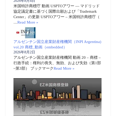
2026年8月4日
米国特許商標庁 動画 USPTOアワー ― マドリッド
協定議定書に基づく国際出願および「Trademark
Center」の更新 USPTOアワー – 米国特許商標庁（
…
Read More »
アルゼンチン国立産業財産権機関（INPI Argentina)
vol.20 商標_動画（embedded）
2026年8月2日
アルゼンチン国立産業財産権機関 動画 20 – 商標 –
行政手続：権利の喪失、無効、および失効（第1部
~第3部） ブックマーク
Read More »