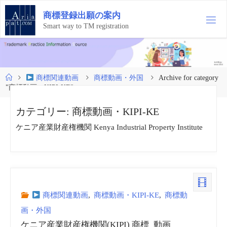
コ
商
標
登
録
出
願
の
案
内
ン
テ
Smart way to TM registration
ン
ツ
へ
ス
ホ
商標関連動画
商標動画・外国
Archive for category
キ
ー
"商標動画・KIPI-KE"
ッ
ム
プ
カテゴリー:
商標動画・KIPI-KE
ケニア産業財産権機関 Kenya Industrial Property Institute
商標関連動画
,
商標動画・KIPI-KE
,
商標動
画・外国
ケニア産業財産権機関(KIPI) 商標_動画