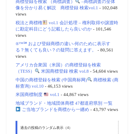
商標登録を検索 （商標調査）
–商標調査の全体
像を分かり易く解説 商標登録 検索vol.1
- 102,048
views
税法と商標権
vol.1 会計処理 – 権利取得や譲渡時
に勘定科目にどう記載したら良いのか
- 101,546
views
®™℠ および登録商標の違い-何のために表示す
る？無くても良い？の疑問に答えます。
- 80,561
views
アメリカ合衆国（米国）の商標登録を検索
（TESS）
米国商標登録 検索 vol.8
- 54,604 views
中国の商標登録を検索 (中国商标网)
商標検索 (商
标查询) vol.10
- 46,153 views
米国商標制度
vol.1
- 44,867 views
地域ブランド・地域団体商標 47都道府県別 一覧
ご当地ブランドを商標から一纏め
- 43,797 views
過去の投稿のランダム表示（4）