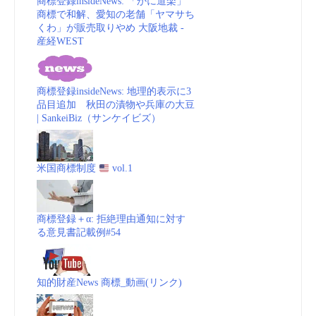
商標登録insideNews: 「かに道楽」
商標で和解、愛知の老舗「ヤマサち
vol.1”
くわ」が販売取りやめ 大阪地裁 -
産経WEST
商標登録insideNews: 地理的表示に3
品目追加 秋田の漬物や兵庫の大豆
| SankeiBiz（サンケイビズ）
米国商標制度
vol.1
商標登録＋α: 拒絶理由通知に対す
る意見書記載例#54
知的財産News 商標_動画(リンク)