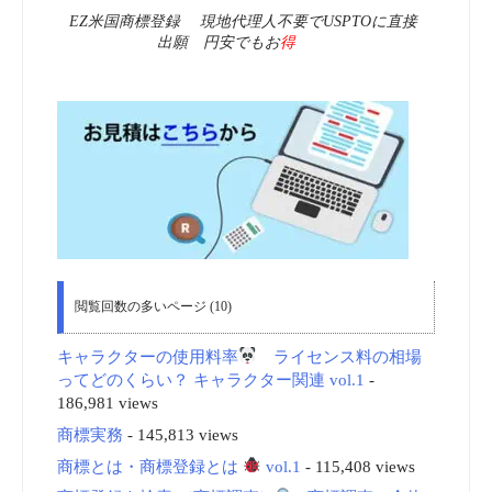
EZ米国商標登録 現地代理人不要でUSPTOに直接
出願 円安でもお
得
閲覧回数の多いページ (10)
キャラクターの使用料率
ライセンス料の相場
ってどのくらい？ キャラクター関連 vol.1
-
186,981 views
商標実務
- 145,813 views
商標とは・商標登録とは
vol.1
- 115,408 views