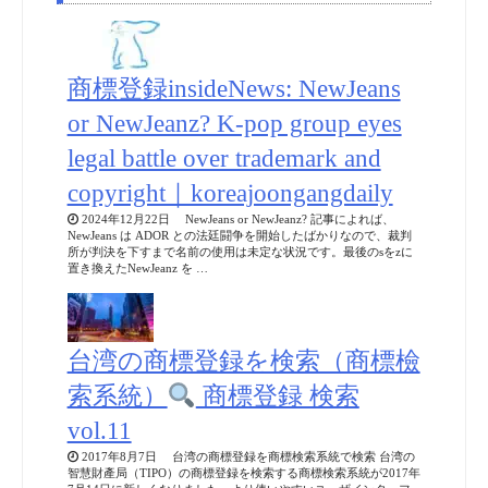
商標登録insideNews: NewJeans
or NewJeanz? K-pop group eyes
legal battle over trademark and
copyright｜koreajoongangdaily
2024年12月22日 NewJeans or NewJeanz? 記事によれば、
NewJeans は ADOR との法廷闘争を開始したばかりなので、裁判
所が判決を下すまで名前の使用は未定な状況です。最後のsをzに
置き換えたNewJeanz を …
台湾の商標登録を検索（商標檢
索系統）
商標登録 検索
vol.11
2017年8月7日 台湾の商標登録を商標検索系統で検索 台湾の
智慧財產局（TIPO）の商標登録を検索する商標検索系統が2017年