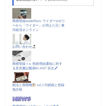
権
機
商標登録insideNews: ウイダーinゼリ
ーから「ウイダー」が消えた日 | 東
関
洋経済オンライン
(KIPI)
お問い合わせ
商
標
商標登録＋α: 拒絶理由通知に対す
る意見書記載例#1-#107 目次🖋
_
動
税法と商標権
vol.2 印紙税と登録
免許税
画
(embedded)