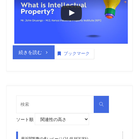
商
標
_
動
“ケ
続きを読む
ブックマーク
画
ニ
(embedded)
ア
vol.2”
産
検
検
索
業
索
対
象:
ソート順
財
産
最近閲覧数の多いページ (24-48 HOURS)