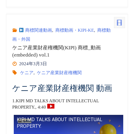
ニ
ア
産
商標関連動画
,
商標動画・KIPI-KE
,
商標動
画・外国
業
ケニア産業財産権機関(KIPI) 商標_動画
(embedded) vol.1
財
2024年3月3日
産
ケニア
,
ケニア産業財産権機関
権
ケニア産業財産権機関 動画
機
1.KIPI MD TALKS ABOUT INTELLECTUAL
PROPERTY., 4:40
関
KIPI MD TALKS ABOUT INTELLECTUAL
(KIPI)
PROPERTY.