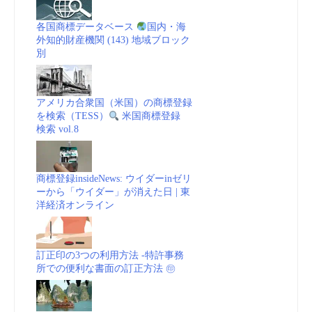
各国商標データベース
国内・海
外知的財産機関 (143) 地域ブロック
別
アメリカ合衆国（米国）の商標登録
を検索（TESS）
米国商標登録
検索 vol.8
商標登録insideNews: ウイダーinゼリ
ーから「ウイダー」が消えた日 | 東
洋経済オンライン
訂正印の3つの利用方法 -特許事務
所での便利な書面の訂正方法 ㊞