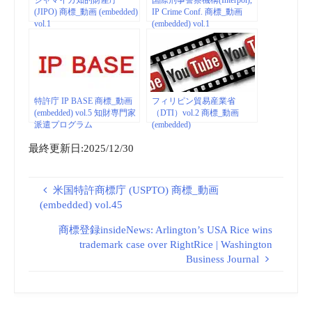
ジャマイカ知的財産庁
国際刑事警察機構(Interpol),
(JIPO) 商標_動画 (embedded)
IP Crime Conf. 商標_動画
vol.1
(embedded) vol.1
特許庁 IP BASE 商標_動画
フィリピン貿易産業省
(embedded) vol.5 知財専門家
（DTI）vol.2 商標_動画
派遣プログラム
(embedded)
最終更新日:2025/12/30
米国特許商標庁 (USPTO) 商標_動画
(embedded) vol.45
商標登録insideNews: Arlington’s USA Rice wins
trademark case over RightRice | Washington
Business Journal