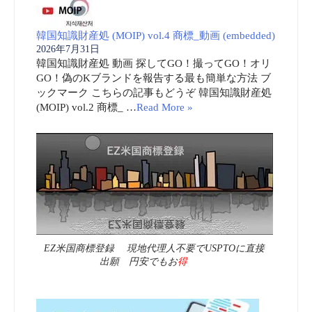
韓国知識財産処 (MOIP) vol.4 商標_動画 (embedded)
2026年7月31日
韓国知識財産処 動画 探してGO！撮ってGO！オリ
GO！偽のKブランドを報告する最も簡単な方法 ブ
ックマーク こちらの記事もどうぞ 韓国知識財産処
(MOIP) vol.2 商標_ …
Read More »
EZ米国商標登録 現地代理人不要でUSPTOに直接
出願 円安でもお
得