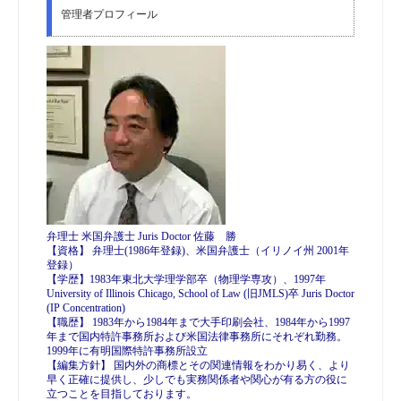
管理者プロフィール
弁理士 米国弁護士 Juris Doctor 佐藤 勝
【資格】 弁理士(1986年登録)、米国弁護士（イリノイ州 2001年
登録）
【学歴】1983年東北大学理学部卒（物理学専攻）、1997年
University of Illinois Chicago, School of Law (旧JMLS)卒 Juris Doctor
(IP Concentration)
【職歴】 1983年から1984年まで大手印刷会社、1984年から1997
年まで国内特許事務所および米国法律事務所にそれぞれ勤務。
1999年に有明国際特許事務所設立
【編集方針】 国内外の商標とその関連情報をわかり易く、より
早く正確に提供し、少しでも実務関係者や関心が有る方の役に
立つことを目指しております。