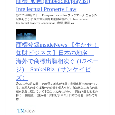
商標_動画(embedded/playlist)
Intellectual Property Law
2020年8月21日 European Law video ブックマーク こちらの
記事もどうぞ 欧州連合国際知的財産協力(EU International
Intellectual Property Cooperation) 商標_動画 vo …
商標登録insideNews 【生かせ！
知財ビジネス】日本の地名
海外で商標出願相次ぐ (1/2ペー
ジ) – SankeiBiz（サンケイビ
ズ）
2017年2月12日 わが国の地名が海外で商標出願され続けてい
る。出願人の多くは海外の企業や個人らだ。自治体はこれらの出
願を放置し続けていて本当に大丈夫なのか。「商品内容と地名の
持つ… 情報源: 【生かせ！知財ビジネス】日本の地名 海外で商
標 …