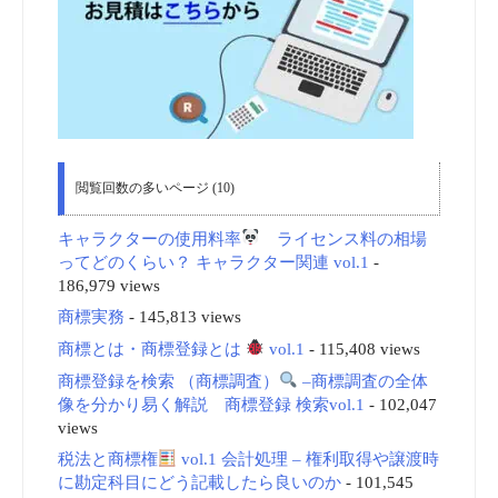
閲覧回数の多いページ (10)
キャラクターの使用料率
ライセンス料の相場
ってどのくらい？ キャラクター関連 vol.1
-
186,979 views
商標実務
- 145,813 views
商標とは・商標登録とは
vol.1
- 115,408 views
商標登録を検索 （商標調査）
–商標調査の全体
像を分かり易く解説 商標登録 検索vol.1
- 102,047
views
税法と商標権
vol.1 会計処理 – 権利取得や譲渡時
に勘定科目にどう記載したら良いのか
- 101,545