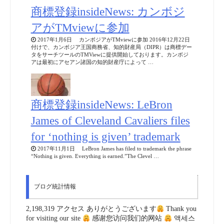
商標登録insideNews: カンボジ
アがTMviewに参加
2017年1月6日 カンボジアがTMviewに参加 2016年12月22日
付けで、カンボジア王国商務省、知的財産局（DIPR）は商標デー
タをサーチツールのTMViewに提供開始しております。カンボジ
アは最初にアセアン諸国の知的財産庁によって …
商標登録insideNews: LeBron
James of Cleveland Cavaliers files
for ‘nothing is given’ trademark
2017年11月1日 LeBron James has filed to trademark the phrase
“Nothing is given. Everything is earned.”The Clevel …
ブログ統計情報
2,198,319 アクセス ありがとうございます
Thank you
for visiting our site
感谢您访问我们的网站
액세스