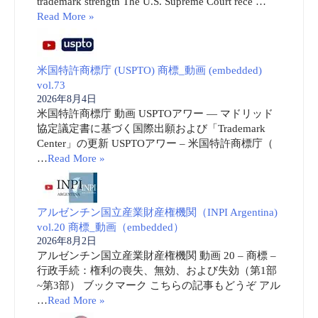
trademark strength The U.S. Supreme Court rece …
Read More »
米国特許商標庁 (USPTO) 商標_動画 (embedded)
vol.73
2026年8月4日
米国特許商標庁 動画 USPTOアワー ― マドリッド
協定議定書に基づく国際出願および「Trademark
Center」の更新 USPTOアワー – 米国特許商標庁（
…
Read More »
アルゼンチン国立産業財産権機関（INPI Argentina)
vol.20 商標_動画（embedded）
2026年8月2日
アルゼンチン国立産業財産権機関 動画 20 – 商標 –
行政手続：権利の喪失、無効、および失効（第1部
~第3部） ブックマーク こちらの記事もどうぞ アル
…
Read More »