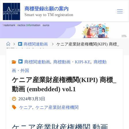
コ
商
標
登
録
出
願
の
案
内
ン
テ
Smart way to TM registration
ン
ツ
へ
ス
ホ
商標関連動画
ケニア産業財産権機関(KIPI) 商標_
キ
ー
動画 (embedded) vol.1
ッ
ム
プ
商標関連動画
,
商標動画・KIPI-KE
,
商標動
画・外国
ケニア産業財産権機関(KIPI) 商標_
動画 (embedded) vol.1
2024年3月3日
ケニア
,
ケニア産業財産権機関
ケニア産業財産権機関 動画