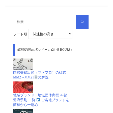
検
検
索
索
対
象:
ソート順
最近閲覧数の多いページ (24-48 HOURS)
国際登録出願（マドプロ）の様式
MM2～MM21
の解説
地域ブランド・地域団体商標 47都
道府県別 一覧
ご当地ブランドを
商標から一纏め