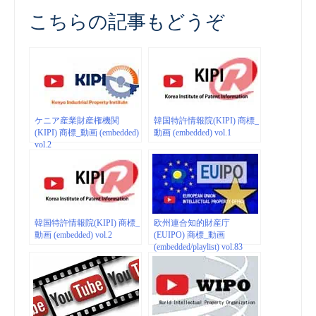
こちらの記事もどうぞ
ケニア産業財産権機関
韓国特許情報院(KIPI) 商標_
(KIPI) 商標_動画 (embedded)
動画 (embedded) vol.1
vol.2
韓国特許情報院(KIPI) 商標_
欧州連合知的財産庁
動画 (embedded) vol.2
(EUIPO) 商標_動画
(embedded/playlist) vol.83