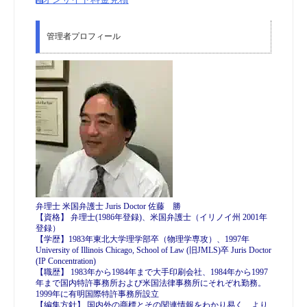
管理者プロフィール
弁理士 米国弁護士 Juris Doctor 佐藤 勝
【資格】 弁理士(1986年登録)、米国弁護士（イリノイ州 2001年
登録）
【学歴】1983年東北大学理学部卒（物理学専攻）、1997年
University of Illinois Chicago, School of Law (旧JMLS)卒 Juris Doctor
(IP Concentration)
【職歴】 1983年から1984年まで大手印刷会社、1984年から1997
年まで国内特許事務所および米国法律事務所にそれぞれ勤務。
1999年に有明国際特許事務所設立
【編集方針】 国内外の商標とその関連情報をわかり易く、より