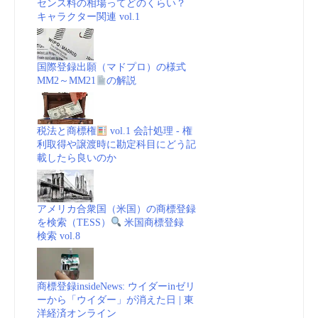
センス料の相場ってどのくらい？
キャラクター関連 vol.1
国際登録出願（マドプロ）の様式
MM2～MM21
の解説
税法と商標権
vol.1 会計処理 - 権
利取得や譲渡時に勘定科目にどう記
載したら良いのか
アメリカ合衆国（米国）の商標登録
を検索（TESS）
米国商標登録
検索 vol.8
商標登録insideNews: ウイダーinゼリ
ーから「ウイダー」が消えた日 | 東
洋経済オンライン