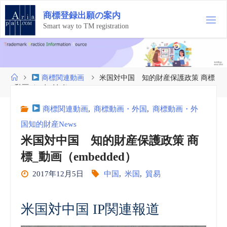
コ
商
標
登
録
出
願
の
案
内
ン
テ
Smart way to TM registration
ン
ツ
へ
ス
ホ
商標関連動画
米国対中国 知的財産保護政策 商標
キ
ー
_動画（embedded）
ッ
ム
プ
商標関連動画
,
商標動画・外国
,
商標動画・外
国知的財産News
米国対中国 知的財産保護政策 商
標_動画（embedded）
2017年12月5日
中国
,
米国
,
貿易
米国対中国 IP関連報道