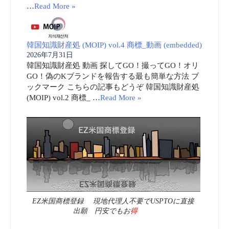
…
Read More »
韓国知識財産処 (MOIP) vol.4 商標_動画 (embedded)
2026年7月31日
韓国知識財産処 動画 探してGO！撮ってGO！オリ
GO！偽のKブランドを報告する最も簡単な方法 ブ
ックマーク こちらの記事もどうぞ 韓国知識財産処
(MOIP) vol.2 商標_ …
Read More »
EZ米国商標登録 現地代理人不要でUSPTOに直接
出願 円安でもお
得