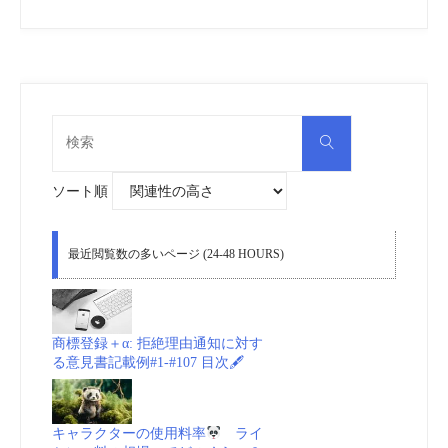
検
検
索
索
対
象:
ソート順
最近閲覧数の多いページ (24-48 HOURS)
商標登録＋α: 拒絶理由通知に対す
る意見書記載例#1-#107 目次🖋
キャラクターの使用料率
ライ