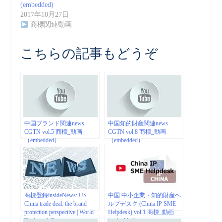
(embedded)
2017年10月27日
商標関連動画
こちらの記事もどうぞ
中国ブランド関連news
中国知的財産関連news
CGTN vol.5 商標_動画
CGTN vol.8 商標_動画
（embedded）
（embedded）
商標登録insideNews: US-
中国 中小企業・知的財産ヘ
China trade deal: the brand
ルプデスク (China IP SME
protection perspective | World
Helpdesk) vol.1 商標_動画
Trademark Review
(embedded)