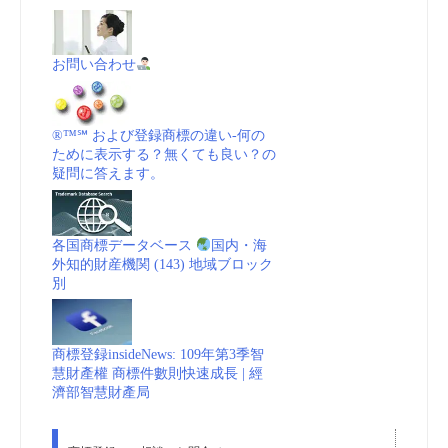
お問い合わせ
®™℠ および登録商標の違い-何の
ために表示する？無くても良い？の
疑問に答えます。
各国商標データベース
国内・海
外知的財産機関 (143) 地域ブロック
別
商標登録insideNews: 109年第3季智
慧財產權 商標件數則快速成長 | 經
濟部智慧財產局