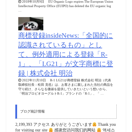
2018年10月9日 EU Organic Logo expires The European Union
Intellectual Property Office (EUIPO) has deleted the EU organic log
…
商標登録insideNews:「全国的に
認識されているもの」とし
て、例外適用による登録「R-
1」、「LG21」が文字商標に登
録 | 株式会社 明治
2022年11月10日 R-1 LG21が商標登録 株式会社 明治（代表
取締役社長：松田 克也）は、お客さまに親しまれた当社の商品を
守り続け、さらなる価値を提供していきたいという想いから、
「明治プロビオヨーグルトR-1」ブランドの「R-1」、「 …
ブログ統計情報
2,199,393 アクセス ありがとうございます
Thank you
for visiting our site
感谢您访问我们的网站
액세스