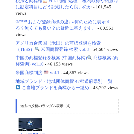
税法と商標権
vol.1 会計処理 – 権利取得や譲渡時
に勘定科目にどう記載したら良いのか
- 101,545
views
®™℠ および登録商標の違い-何のために表示す
る？無くても良い？の疑問に答えます。
- 80,561
views
アメリカ合衆国（米国）の商標登録を検索
（TESS）
米国商標登録 検索 vol.8
- 54,604 views
中国の商標登録を検索 (中国商标网)
商標検索 (商
标查询) vol.10
- 46,153 views
米国商標制度
vol.1
- 44,867 views
地域ブランド・地域団体商標 47都道府県別 一覧
ご当地ブランドを商標から一纏め
- 43,797 views
過去の投稿のランダム表示（4）