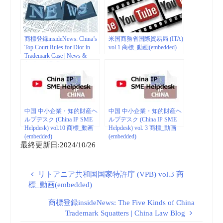
商標登録insideNews: China’s
米国商務省国際貿易局 (ITA)
Top Court Rules for Dior in
vol.1 商標_動画(embedded)
Trademark Case | News &
Analysis | BoF
中国 中小企業・知的財産ヘ
中国 中小企業・知的財産ヘ
ルプデスク (China IP SME
ルプデスク (China IP SME
Helpdesk) vol.10 商標_動画
Helpdesk) vol. 3 商標_動画
(embedded)
(embedded)
最終更新日:2024/10/26
リトアニア共和国国家特許庁 (VPB) vol.3 商
標_動画(embedded)
商標登録insideNews: The Five Kinds of China
Trademark Squatters | China Law Blog