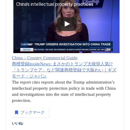
China's intellectual property practices
China – Country Commercial Guide
商標登録insideNews: まさかのトランプ大統領人気!?
「トランプケア」など関連商標登録で大賑わい｜ギズ
モード・ジャパン
The report cites reports about the Trump administration’s
intellectual property protection policy in trade with China
and investigations into the state of intellectual property
protection.
ブックマーク
いいね: