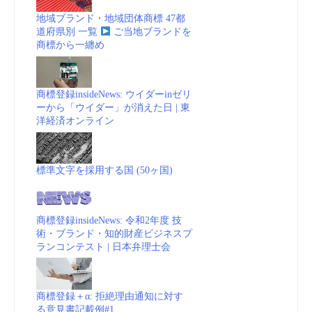
地域ブランド・地域団体商標 47都
道府県別 一覧
ご当地ブランドを
商標から一纏め
商標登録insideNews: ウイダーinゼリ
ーから「ウイダー」が消えた日 | 東
洋経済オンライン
標準文字を採用する国 (50ヶ国)
商標登録insideNews: 令和2年度 技
術・ブランド・知的財産ビジネスプ
ランコンテスト | 日本弁理士会
商標登録＋α: 拒絶理由通知に対す
る意見書記載例#1