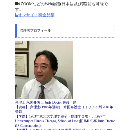
ZOOMなどのWeb会議(日本語及び英語)も可能で
す。
オンサイト料金見積
管理者プロフィール
弁理士 米国弁護士 Juris Doctor 佐藤 勝
【資格】 弁理士(1986年登録)、米国弁護士（イリノイ州 2001年
登録）
【学歴】1983年東北大学理学部卒（物理学専攻）、1997年
University of Illinois Chicago, School of Law (旧JMLS)卒 Juris Doctor
(IP Concentration)