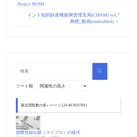
Project NOSH
インド知的財産権振興管理支局(CIPAM) vol.7
商標_動画(embedded)
検
検
索
索
対
象:
ソート順
最近閲覧数の多いページ (24-48 HOURS)
国際登録出願（マドプロ）の様式