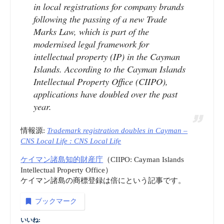
in local registrations for company brands
following the passing of a new Trade
Marks Law, which is part of the
modernised legal framework for
intellectual property (IP) in the Cayman
Islands. According to the Cayman Islands
Intellectual Property Office (CIIPO),
applications have doubled over the past
year.
情報源:
Trademark registration doubles in Cayman –
CNS Local Life : CNS Local Life
ケイマン諸島知的財産庁
（CIIPO: Cayman Islands
Intellectual Property Office）
ケイマン諸島の商標登録は倍にという記事です。
ブックマーク
いいね: