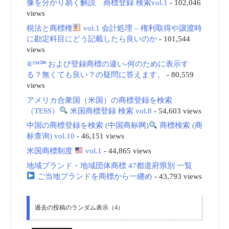
像を分かり易く解説 商標登録 検索vol.1
- 102,046
views
税法と商標権
vol.1 会計処理 – 権利取得や譲渡時
に勘定科目にどう記載したら良いのか
- 101,544
views
®™℠ および登録商標の違い-何のために表示す
る？無くても良い？の疑問に答えます。
- 80,559
views
アメリカ合衆国（米国）の商標登録を検索
（TESS）
米国商標登録 検索 vol.8
- 54,603 views
中国の商標登録を検索 (中国商标网)
商標検索 (商
标查询) vol.10
- 46,151 views
米国商標制度
vol.1
- 44,865 views
地域ブランド・地域団体商標 47都道府県別 一覧
ご当地ブランドを商標から一纏め
- 43,793 views
過去の投稿のランダム表示（4）