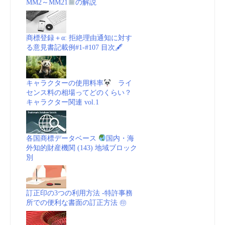
MM2～MM21
の解説
商標登録＋α: 拒絶理由通知に対す
る意見書記載例#1-#107 目次🖋
キャラクターの使用料率
ライ
センス料の相場ってどのくらい？
キャラクター関連 vol.1
各国商標データベース
国内・海
外知的財産機関 (143) 地域ブロック
別
訂正印の3つの利用方法 -特許事務
所での便利な書面の訂正方法 ㊞