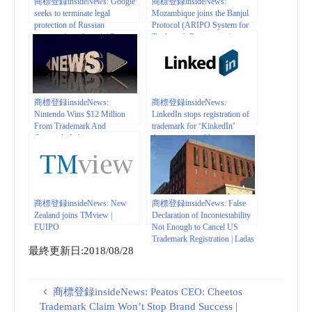
商標登録insideNews: Google
商標登録insideNews:
seeks to terminate legal
Mozambique joins the Banjul
protection of Russian
Protocol (ARIPO System for
company’s trademark | Russian
Trademark Registration) –
Legal Information Agency
Inventa International
(RAPSI).
商標登録insideNews:
商標登録insideNews:
Nintendo Wins $12 Million
LinkedIn stops registration of
From Trademark And
trademark for ‘KinkedIn’
Copyright Infringement
dating site | worldipreview.com
Lawsuit – Nintendo Life
商標登録insideNews: New
商標登録insideNews: False
Zealand joins TMview |
Declaration of Incontestability
EUIPO
Not Enough to Cancel US
Trademark Registration | Ladas
最終更新日:2018/08/28
& Parry LLP – JDSupra
商標登録insideNews: Peatos CEO: Cheetos
Trademark Claim Won’t Stop Brand Success |