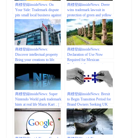
商標登録insideNews: On
商標登録insideNews: Deere
Your Side: Trademark dispute
wins trademark lawsuit in
pits small local business against
protection of green and yellow
big corporation | CBS Los
colors | Business – Local News
Angeles
| wcfcourier.com
商標登録insideNews:
商標登録insideNews:
Discover intellectual property
Declaration of Use Now
Bring your creations to life.
Required for Mexican
Learn why intellectual property
Trademark Registration |
matters. – Canadian Intellectual
natlawreview.com
Property Office
商標登録insideNews: Super
商標登録insideNews: Brexit
Nintendo World park trademark
to Begin Transition Period for
hints at real life Mario Kart .. |
Brand Owners Seeking UK
GamesRadar+
Trademark Protection |
JDSupra