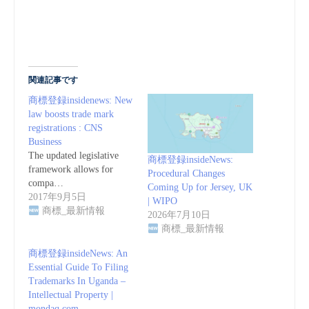
関連記事です
商標登録insidenews: New
law boosts trade mark
registrations : CNS
Business
The updated legislative
商標登録insideNews:
framework allows for
Procedural Changes
compa…
Coming Up for Jersey, UK
2017年9月5日
| WIPO
商標_最新情報
2026年7月10日
商標_最新情報
商標登録insideNews: An
Essential Guide To Filing
Trademarks In Uganda –
Intellectual Property |
mondaq.com