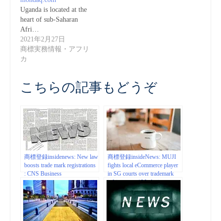
Uganda is located at the
heart of sub-Saharan
Afri…
2021年2月27日
商標実務情報・アフリ
カ
こちらの記事もどうぞ
商標登録insidenews: New law
商標登録insideNews: MUJI
boosts trade mark registrations
fights local eCommerce player
: CNS Business
in SG courts over trademark
infringement | Marketing
Interactive