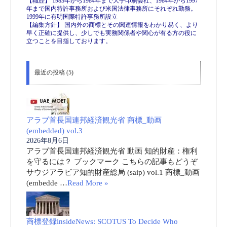
【職歴】 1983年から1984年まで大手印刷会社、1984年から1997
年まで国内特許事務所および米国法律事務所にそれぞれ勤務。
1999年に有明国際特許事務所設立
【編集方針】 国内外の商標とその関連情報をわかり易く、より
早く正確に提供し、少しでも実務関係者や関心が有る方の役に
立つことを目指しております。
最近の投稿 (5)
アラブ首長国連邦経済観光省 商標_動画
(embedded) vol.3
2026年8月6日
アラブ首長国連邦経済観光省 動画 知的財産：権利
を守るには？ ブックマーク こちらの記事もどうぞ
サウジアラビア知的財産総局 (saip) vol.1 商標_動画
(embedde …
Read More »
商標登録insideNews: SCOTUS To Decide Who