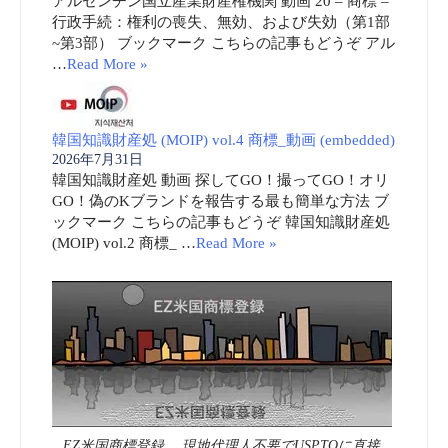
アルゼンチン国立産業財産権機関 動画 20 – 商標 –
行政手続：権利の喪失、無効、および失効（第1部
~第3部） ブックマーク こちらの記事もどうぞ アル
…
Read More »
韓国知識財産処 (MOIP) vol.4 商標_動画 (embedded)
2026年7月31日
韓国知識財産処 動画 探してGO！撮ってGO！オリ
GO！偽のKブランドを報告する最も簡単な方法 ブ
ックマーク こちらの記事もどうぞ 韓国知識財産処
(MOIP) vol.2 商標_ …
Read More »
EZ米国商標登録 現地代理人不要でUSPTOに直接