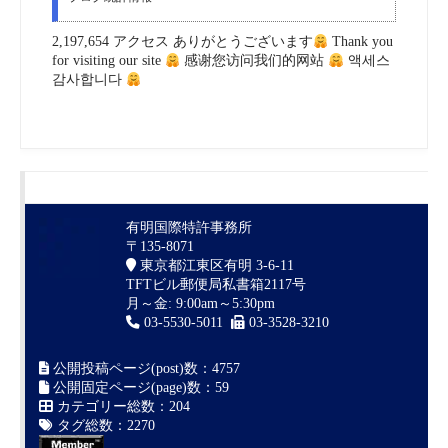
2,197,654 アクセス ありがとうございます
Thank you
for visiting our site
感谢您访问我们的网站
액세스
감사합니다
有明国際特許事務所
〒135-8071
東京都江東区有明 3-6-11
TFTビル郵便局私書箱2117号
月～金: 9:00am～5:30pm
03-5530-5011
03-3528-3210
公開投稿ページ(post)数：4757
公開固定ページ(page)数：59
カテゴリー総数：204
タグ総数：2270