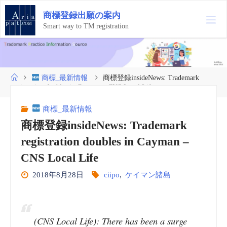
コ
商
標
登
録
出
願
の
案
内
ン
テ
Smart way to TM registration
ン
ツ
へ
ス
ホ
商標_最新情報
商標登録insideNews: Trademark
キ
ー
registration doubles in Cayman – CNS Local Life
ッ
ム
プ
商標_最新情報
商標登録insideNews: Trademark
registration doubles in Cayman –
CNS Local Life
2018年8月28日
ciipo
,
ケイマン諸島
(CNS Local Life): There has been a surge