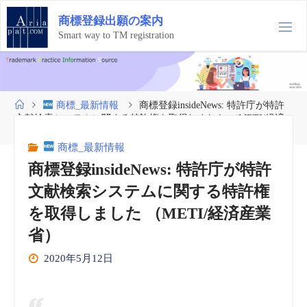
コ
商
標
登
録
出
願
の
案
内
ン
テ
Smart way to TM registration
ン
ツ
へ
ス
ホ
商標_最新情報
商標登録insideNews: 特許庁が特許
キ
ー
文献検索システムに関する特許権を取得しました （METI/経済
ッ
ム
産業省）
プ
商標_最新情報
商標登録insideNews: 特許庁が特許
文献検索システムに関する特許権
を取得しました （METI/経済産業
省）
2020年5月12日