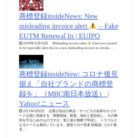
商標登録insideNews: New
misleading invoice alert
– Fake
EUTM Renewal In | EUIPO
2020年10月16日 Misleading invoice alert
Users are warned
to be especially alert due to a new misleading invoice in circula …
商標登録insideNew: コロナ後見
据え「自社ブランドの商標登
録を」（MBC南日本放送） |
Yahoo!ニュース
2021年4月6日 企業が自社の商品・サービスの名称やロゴマ
ークを国に登録する「商標登録」制度。他社と差別化し、その権
利を守るためのものですが、第三者が無断で申請し、トラブルと
なるケースも相次いでいます。新型コロナ収束 情報源: コロナ後
見 …