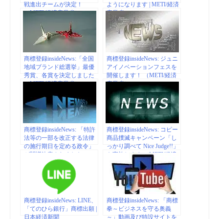
戦進出チームが決定！
ようになります | METI/経済
（METI/経済産業省）
産業省
商標登録insideNews:「全国
商標登録insideNews: ジュニ
地域ブランド総選挙」最優
アイノベーションフェスを
秀賞、各賞を決定しました
開催します！ （METI/経済
（METI/経済産業省）
産業省）
商標登録insideNews: 「特許
商標登録insideNews: コピー
法等の一部を改正する法律
商品撲滅キャンペーン「し
の施行期日を定める政令」
っかり調べて Nice Judge!!」
が閣議決定されました
を実施します （METI/経済
（METI/経済産業省）
産業省）
商標登録insideNews: LINE、
商標登録insideNews: 「商標
「てのひら銀行」商標出願 |
拳～ビジネスを守る奥義
日本経済新聞
～」動画及び特設サイトを