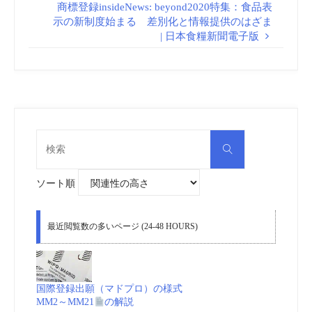
商標登録insideNews: beyond2020特集：食品表
示の新制度始まる 差別化と情報提供のはざま
| 日本食糧新聞電子版
検
検
索
索
対
象:
ソート順
最近閲覧数の多いページ (24-48 HOURS)
国際登録出願（マドプロ）の様式
MM2～MM21
の解説