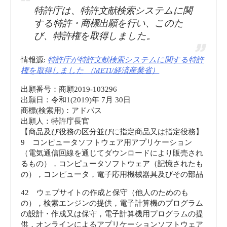
特許庁は、特許文献検索システムに関
する特許・商標出願を行い、このた
び、特許権を取得しました。
情報源:
特許庁が特許文献検索システムに関する特許
権を取得しました （METI/経済産業省）
出願番号：商願2019-103296
出願日：令和1(2019)年 7月 30日
商標(検索用)：アドパス
出願人：特許庁長官
【商品及び役務の区分並びに指定商品又は指定役務】
9 コンピュータソフトウェア用アプリケーション
（電気通信回線を通じてダウンロードにより販売され
るもの），コンピュータソフトウェア（記憶されたも
の），コンピュータ，電子応用機械器具及びその部品
42 ウェブサイトの作成と保守（他人のためのも
の），検索エンジンの提供，電子計算機のプログラム
の設計・作成又は保守，電子計算機用プログラムの提
供，オンラインによるアプリケーションソフトウェア