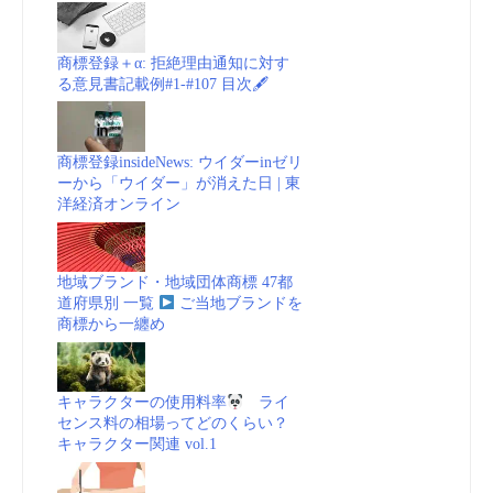
商標登録＋α: 拒絶理由通知に対す
る意見書記載例#1-#107 目次🖋
商標登録insideNews: ウイダーinゼリ
ーから「ウイダー」が消えた日 | 東
洋経済オンライン
地域ブランド・地域団体商標 47都
道府県別 一覧
ご当地ブランドを
商標から一纏め
キャラクターの使用料率
ライ
センス料の相場ってどのくらい？
キャラクター関連 vol.1