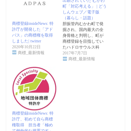
出願されていた むかわ
町「対応考える」 | どう
しんウェブ／電子版
（暮らし・話題）
商標登録insideNews: 特
胆振管内むかわ町で発
許庁が開発した「アド
掘され、国内最大の全
パス」の商標権を取得
身骨格と判明し、町が
しました| twitter
商標登録を目指してい
2020年10月22日
たハドロサウルス科
商標_最新情報
恐…
2017年7月7日
商標_最新情報
商標登録insideNews: 特
許庁、初めて自ら商標
権取得 担当者「極め
て例外的な措置です」