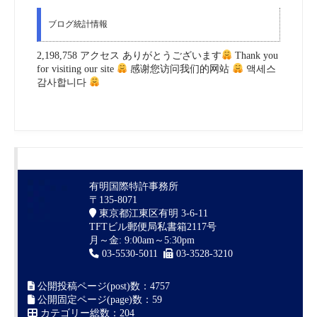
ブログ統計情報
2,198,758 アクセス ありがとうございます
Thank you
for visiting our site
感谢您访问我们的网站
액세스
감사합니다
有明国際特許事務所
〒135-8071
東京都江東区有明 3-6-11
TFTビル郵便局私書箱2117号
月～金: 9:00am～5:30pm
03-5530-5011
03-3528-3210
公開投稿ページ(post)数：4757
公開固定ページ(page)数：59
カテゴリー総数：204