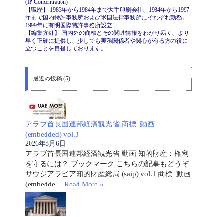
(IP Concentration)
【職歴】 1983年から1984年まで大手印刷会社、1984年から1997
年まで国内特許事務所および米国法律事務所にそれぞれ勤務。
1999年に有明国際特許事務所設立
【編集方針】 国内外の商標とその関連情報をわかり易く、より
早く正確に提供し、少しでも実務関係者や関心が有る方の役に
立つことを目指しております。
最近の投稿 (5)
アラブ首長国連邦経済観光省 商標_動画
(embedded) vol.3
2026年8月6日
アラブ首長国連邦経済観光省 動画 知的財産：権利
を守るには？ ブックマーク こちらの記事もどうぞ
サウジアラビア知的財産総局 (saip) vol.1 商標_動画
(embedde …
Read More »