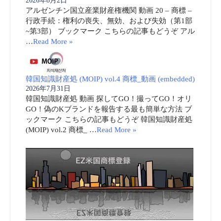
2026年8月2日
アルゼンチン国立産業財産権機関 動画 20 – 商標 –
行政手続：権利の喪失、無効、および失効（第1部
~第3部） ブックマーク こちらの記事もどうぞ アル
…
Read More »
韓国知識財産処 (MOIP) vol.4 商標_動画 (embedded)
2026年7月31日
韓国知識財産処 動画 探してGO！撮ってGO！オリ
GO！偽のKブランドを報告する最も簡単な方法 ブ
ックマーク こちらの記事もどうぞ 韓国知識財産処
(MOIP) vol.2 商標_ …
Read More »