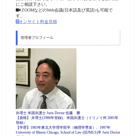
にご相談下さい。
ZOOMなどのWeb会議(日本語及び英語)も可能で
す。
オンサイト料金見積
管理者プロフィール
弁理士 米国弁護士 Juris Doctor 佐藤 勝
【資格】 弁理士(1986年登録)、米国弁護士（イリノイ州 2001年
登録）
【学歴】1983年東北大学理学部卒（物理学専攻）、1997年
University of Illinois Chicago, School of Law (旧JMLS)卒 Juris Doctor