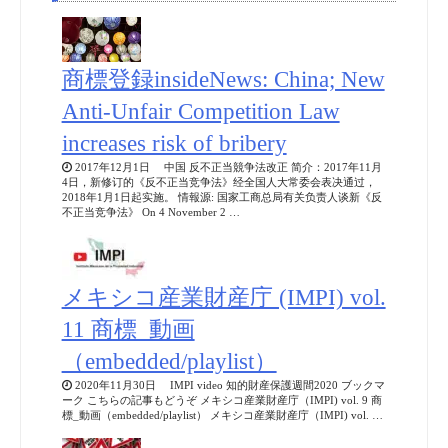
商標登録insideNews: China; New
Anti-Unfair Competition Law
increases risk of bribery
2017年12月1日 中国 反不正当競争法改正 简介：2017年11月
4日，新修订的《反不正当竞争法》经全国人大常委会表决通过，
2018年1月1日起实施。 情報源: 国家工商总局有关负责人谈新《反
不正当竞争法》 On 4 November 2 …
メキシコ産業財産庁 (IMPI) vol.
11 商標_動画
（embedded/playlist）
2020年11月30日 IMPI video 知的財産保護週間2020 ブックマ
ーク こちらの記事もどうぞ メキシコ産業財産庁（IMPI) vol. 9 商
標_動画（embedded/playlist） メキシコ産業財産庁（IMPI) vol. …