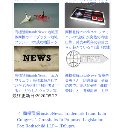
公開します （METI/経済産
業省）
商標登録insideNews: 地域団
商標登録insideNews: ファミ
体商標ガイドブック～地域
コンの“波線”が突然の商標
ブランド10の成功物語～を
出願、発売40周年の節目に
発行しました！ （METI/経
何が起きている？| 週刊女性
済産業省）
PRIME
商標登録insideNews: 「ムカ
商標登録insideNews: 安室奈
ワリュウ」商標出願されて
美恵さん「紺綬褒章」受章
いた むかわ町「対応考え
の裏で…復活!?極秘「商標
る」 | どうしんウェブ／電
登録」と「育成計画」も浮
最終更新日:2020/05/12
子版（暮らし・話題）
上！ | 日刊大衆
商標登録insideNews: Trademark Fraud Is In
Congress’s Crosshairs In Proposed Legislation |
Fox Rothschild LLP – JDSupra