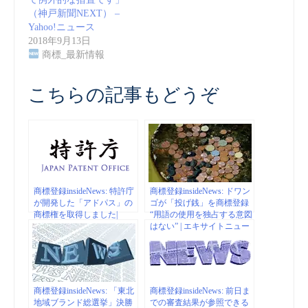
（神戸新聞NEXT） –
Yahoo!ニュース
2018年9月13日
商標_最新情報
こちらの記事もどうぞ
商標登録insideNews: 特許庁
商標登録insideNews: ドワン
が開発した「アドパス」の
ゴが「投げ銭」を商標登録
商標権を取得しました|
“用語の使用を独占する意図
twitter
はない” | エキサイトニュー
ス
商標登録insideNews: 「東北
商標登録insideNews: 前日ま
地域ブランド総選挙」決勝
での審査結果が参照できる