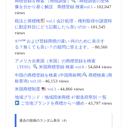
商標登録を検索 （商標調査）
–商標調査の全体
像を分かり易く解説 商標登録 検索vol.1
- 102,047
views
税法と商標権
vol.1 会計処理 – 権利取得や譲渡時
に勘定科目にどう記載したら良いのか
- 101,545
views
®™℠ および登録商標の違い-何のために表示す
る？無くても良い？の疑問に答えます。
- 80,560
views
アメリカ合衆国（米国）の商標登録を検索
（TESS）
米国商標登録 検索 vol.8
- 54,604 views
中国の商標登録を検索 (中国商标网)
商標検索 (商
标查询) vol.10
- 46,153 views
米国商標制度
vol.1
- 44,866 views
地域ブランド・地域団体商標 47都道府県別 一覧
ご当地ブランドを商標から一纏め
- 43,797 views
過去の投稿のランダム表示（4）