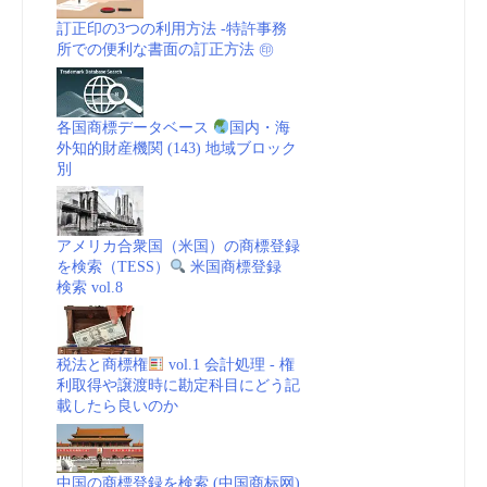
訂正印の3つの利用方法 -特許事務
所での便利な書面の訂正方法 ㊞
各国商標データベース
国内・海
外知的財産機関 (143) 地域ブロック
別
アメリカ合衆国（米国）の商標登録
を検索（TESS）
米国商標登録
検索 vol.8
税法と商標権
vol.1 会計処理 - 権
利取得や譲渡時に勘定科目にどう記
載したら良いのか
中国の商標登録を検索 (中国商标网)