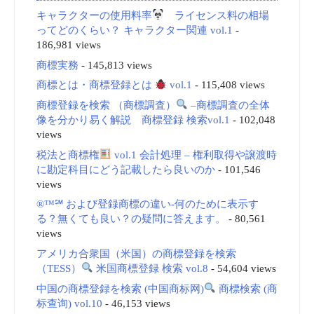
キャラクターの使用料率
ライセンス料の相場
ってどのくらい？ キャラクター関連 vol.1
-
186,981 views
商標実務
- 145,813 views
商標とは・商標登録とは
vol.1
- 115,408 views
商標登録を検索 （商標調査）
–商標調査の全体
像を分かり易く解説 商標登録 検索vol.1
- 102,048
views
税法と商標権
vol.1 会計処理 – 権利取得や譲渡時
に勘定科目にどう記載したら良いのか
- 101,546
views
®™℠ および登録商標の違い-何のために表示す
る？無くても良い？の疑問に答えます。
- 80,561
views
アメリカ合衆国（米国）の商標登録を検索
（TESS）
米国商標登録 検索 vol.8
- 54,604 views
中国の商標登録を検索 (中国商标网)
商標検索 (商
标查询) vol.10
- 46,153 views