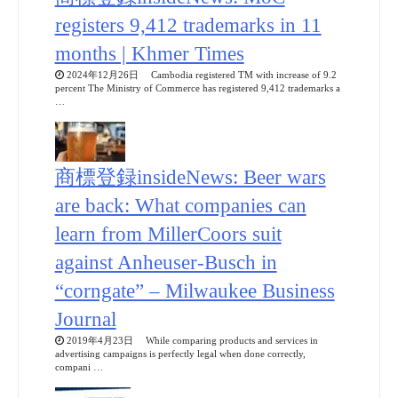
registers 9,412 trademarks in 11
months | Khmer Times
2024年12月26日 Cambodia registered TM with increase of 9.2
percent The Ministry of Commerce has registered 9,412 trademarks a
…
商標登録insideNews: Beer wars
are back: What companies can
learn from MillerCoors suit
against Anheuser-Busch in
“corngate” – Milwaukee Business
Journal
2019年4月23日 While comparing products and services in
advertising campaigns is perfectly legal when done correctly,
compani …