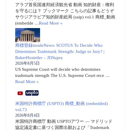
アラブ首長国連邦経済観光省 動画 知的財産：権利
を守るには？ ブックマーク こちらの記事もどうぞ
サウジアラビア知的財産総局 (saip) vol.1 商標_動画
(embedde …
Read More »
商標登録insideNews: SCOTUS To Decide Who
Determines Trademark Strength: Judge or Jury? |
BakerHostetler – JDSupra
2026年8月5日
US Supreme Court will decide who determines
trademark strength The U.S. Supreme Court rece …
Read More »
米国特許商標庁 (USPTO) 商標_動画 (embedded)
vol.73
2026年8月4日
米国特許商標庁 動画 USPTOアワー ― マドリッド
協定議定書に基づく国際出願および「Trademark