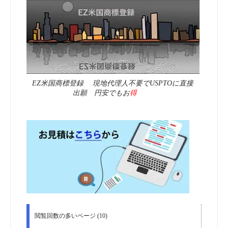
EZ米国商標登録 現地代理人不要でUSPTOに直接
出願 円安でもお
得
閲覧回数の多いページ (10)