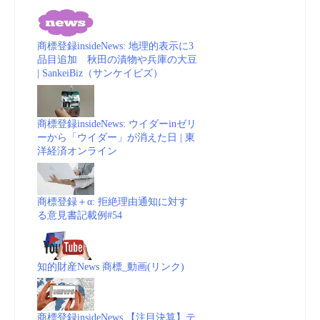
商標登録insideNews: 地理的表示に3
品目追加 秋田の漬物や兵庫の大豆
| SankeiBiz（サンケイビズ）
商標登録insideNews: ウイダーinゼリ
ーから「ウイダー」が消えた日 | 東
洋経済オンライン
商標登録＋α: 拒絶理由通知に対す
る意見書記載例#54
知的財産News 商標_動画(リンク)
商標登録insideNews 【注目決算】テ