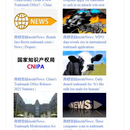
Trademark Office? – China
to cash in on miracle win over
Law Blog
Patriots – Sun Sentinel
商標登録insideNews: Brands
商標登録insideNews: WIPO
face Brexit trademark crisis |
data reveals rise in international
News | Drapers
trademark applications
originating from Africa |
Inventa International
商標登録insideNews: China’s
商標登録insideNews: Oatly
Trademark Office Releases
denied trademark for ‘It’s like
2021 Statistics |
milk but made for humans’
natlawreview.com
slogan as ‘Consumers know
cow’s milk is for calves’|
veganfoodandliving.com
商標登録insideNews:
商標登録insideNews: These
Trademark Modernisation Act
companies want to trademark