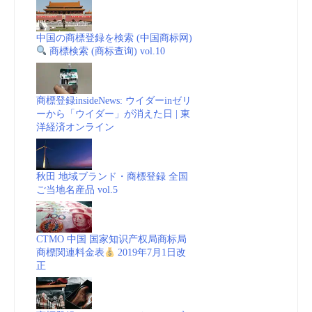
中国の商標登録を検索 (中国商标网)
商標検索 (商标查询) vol.10
商標登録insideNews: ウイダーinゼリ
ーから「ウイダー」が消えた日 | 東
洋経済オンライン
秋田 地域ブランド・商標登録 全国
ご当地名産品 vol.5
CTMO 中国 国家知识产权局商标局
商標関連料金表
2019年7月1日改
正