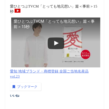
愛ひとつぶTVCM「とっても地元想い」篇＜事前＞15
秒
愛ひとつぶTVCM「とっても地元想い」篇＜事
前＞15秒
愛知 地域ブランド・商標登録 全国ご当地名産品
vol.23
ブックマーク
いいね: