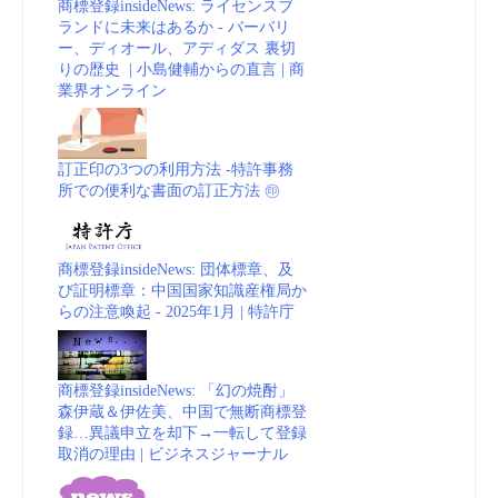
商標登録insideNews: ライセンスブ
ランドに未来はあるか - バーバリ
ー、ディオール、アディダス 裏切
りの歴史 | 小島健輔からの直言 | 商
業界オンライン
訂正印の3つの利用方法 -特許事務
所での便利な書面の訂正方法 ㊞
商標登録insideNews: 団体標章、及
び証明標章：中国国家知識産権局か
らの注意喚起 - 2025年1月 | 特許庁
商標登録insideNews: 「幻の焼酎」
森伊蔵＆伊佐美、中国で無断商標登
録…異議申立を却下→一転して登録
取消の理由 | ビジネスジャーナル