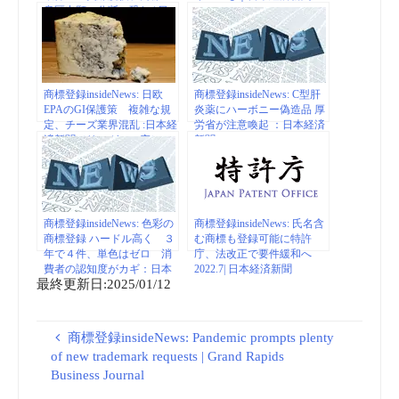
意匠出願に分断の恐れ | 日
本経済新聞
商標登録insideNews: 日欧
商標登録insideNews: C型肝
EPAのGI保護策 複雑な規
炎薬にハーボニー偽造品 厚
定、チーズ業界混乱 :日本経
労省が注意喚起 ：日本経済
済新聞（リーガルの窓）
新聞
商標登録insideNews: 色彩の
商標登録insideNews: 氏名含
商標登録 ハードル高く ３
む商標も登録可能に特許
年で４件、単色はゼロ 消
庁、法改正で要件緩和へ
費者の認知度がカギ：日本
2022.7| 日本経済新聞
最終更新日:2025/01/12
経済新聞
商標登録insideNews: Pandemic prompts plenty
of new trademark requests | Grand Rapids
Business Journal