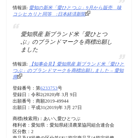
情報源:
愛知の新米「愛ひとつぶ」9月から販売 味
コシヒカリと同等 :日本経済新聞
愛知県産 新ブランド米「愛ひとつ
ぶ」のブランドマークを商標出願し
ました
情報源:
【知事会見】愛知県産 新ブランド米「愛ひと
つぶ」のブランドマークを商標出願しました – 愛知
県
登録番号：第
6233753
号
登録日：令和2(2020)年 3月 9日
出願番号：商願2019-49944
出願日：平成31(2019)年 3月 27日
商標(検索用)：あい＼愛ひとつぶ
権利者：愛知県：愛知県経済農業協同組合連合会
区分数：2
商品及び役務の区分並びに指定商品又は指定役務