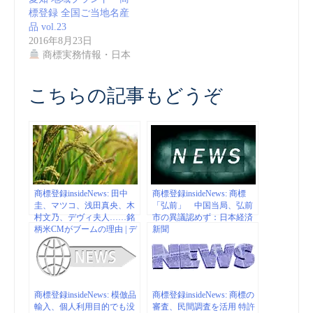
標登録 全国ご当地名産
品 vol.23
2016年8月23日
商標実務情報・日本
こちらの記事もどうぞ
商標登録insideNews: 田中
商標登録insideNews: 商標
圭、マツコ、浅田真央、木
「弘前」 中国当局、弘前
村文乃、デヴィ夫人……銘
市の異議認めず：日本経済
柄米CMがブームの理由 | デ
新聞
イリー新潮
商標登録insideNews: 模倣品
商標登録insideNews: 商標の
輸入、個人利用目的でも没
審査、民間調査を活用 特許