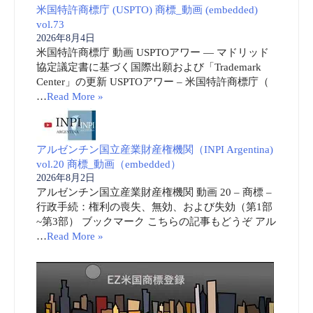
米国特許商標庁 (USPTO) 商標_動画 (embedded)
vol.73
2026年8月4日
米国特許商標庁 動画 USPTOアワー ― マドリッド
協定議定書に基づく国際出願および「Trademark
Center」の更新 USPTOアワー – 米国特許商標庁（
…
Read More »
アルゼンチン国立産業財産権機関（INPI Argentina)
vol.20 商標_動画（embedded）
2026年8月2日
アルゼンチン国立産業財産権機関 動画 20 – 商標 –
行政手続：権利の喪失、無効、および失効（第1部
~第3部） ブックマーク こちらの記事もどうぞ アル
…
Read More »