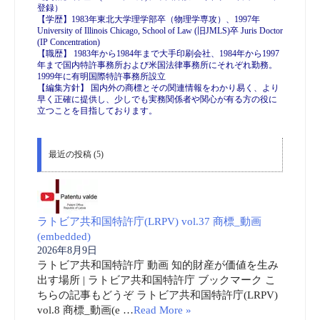
登録）
【学歴】1983年東北大学理学部卒（物理学専攻）、1997年
University of Illinois Chicago, School of Law (旧JMLS)卒 Juris Doctor
(IP Concentration)
【職歴】 1983年から1984年まで大手印刷会社、1984年から1997
年まで国内特許事務所および米国法律事務所にそれぞれ勤務。
1999年に有明国際特許事務所設立
【編集方針】 国内外の商標とその関連情報をわかり易く、より
早く正確に提供し、少しでも実務関係者や関心が有る方の役に
立つことを目指しております。
最近の投稿 (5)
ラトビア共和国特許庁(LRPV) vol.37 商標_動画
(embedded)
2026年8月9日
ラトビア共和国特許庁 動画 知的財産が価値を生み
出す場所 | ラトビア共和国特許庁 ブックマーク こ
ちらの記事もどうぞ ラトビア共和国特許庁(LRPV)
vol.8 商標_動画(e …
Read More »