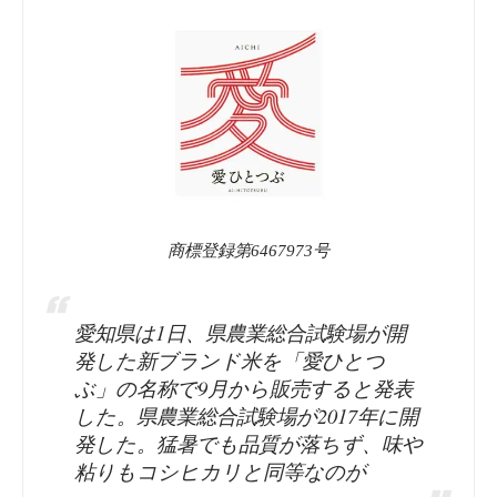
商標登録第6467973号
愛知県は1日、県農業総合試験場が開
発した新ブランド米を「愛ひとつ
ぶ」の名称で9月から販売すると発表
した。県農業総合試験場が2017年に開
発した。猛暑でも品質が落ちず、味や
粘りもコシヒカリと同等なのが