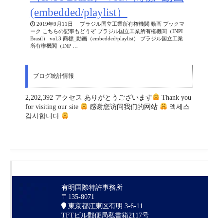
(embedded/playlist）
2019年9月11日 ブラジル国立工業所有権機関 動画 ブックマ
ーク こちらの記事もどうぞ ブラジル国立工業所有権機関（INPI
Brasil） vol.3 商標_動画（embedded/playlist） ブラジル国立工業
所有権機関（INP …
ブログ統計情報
2,202,392 アクセス ありがとうございます
Thank you
for visiting our site
感谢您访问我们的网站
액세스
감사합니다
有明国際特許事務所
〒135-8071
東京都江東区有明 3-6-11
TFTビル郵便局私書箱2117号