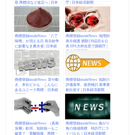
収 商標法など改正へ | 日本
庁 | 日本経済新聞
経済新聞
商標登録insideNews:「八丁
商標登録insideNews: 地理的
味噌」が消える日 表示紛争
表示保護 酒類139品目を公
に妙案なき農水省 | 日本経
表 EPA大枠合意で国税庁 |
済新聞
日本経済新聞
商標登録insideNews: 音や動
商標登録insideNews: 知財の
き、本社ビルも こんなに
評価基準、政府検討 新事業
あるユニーク商標：日本経
創出促す | 日本経済新聞
済新聞
商標登録insideNews: （真相
商標登録insideNews: 曲がり
深層）欧州、知財統一もご
角の地域商標 特許庁にラ
破算？ 英離脱後、商標・
イバルも｜日本経済新聞