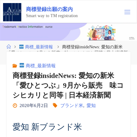
コ
商
標
登
録
出
願
の
案
内
ン
テ
Smart way to TM registration
ン
ツ
へ
ス
ホ
商標_最新情報
商標登録insideNews: 愛知の新米
キ
ー
「愛ひとつぶ」9月から販売 味コシヒカリと同等 | 日本経済新
ッ
ム
聞
プ
商標_最新情報
商標登録insideNews: 愛知の新米
「愛ひとつぶ」9月から販売 味コ
シヒカリと同等 | 日本経済新聞
2020年6月2日
ブランド米
,
愛知
愛知 新ブランド米