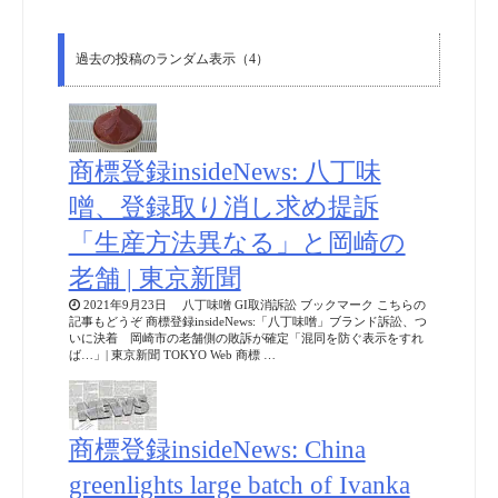
過去の投稿のランダム表示（4）
商標登録insideNews: 八丁味
噌、登録取り消し求め提訴
「生産方法異なる」と岡崎の
老舗 | 東京新聞
2021年9月23日 八丁味噌 GI取消訴訟 ブックマーク こちらの
記事もどうぞ 商標登録insideNews:「八丁味噌」ブランド訴訟、つ
いに決着 岡崎市の老舗側の敗訴が確定「混同を防ぐ表示をすれ
ば…」| 東京新聞 TOKYO Web 商標 …
商標登録insideNews: China
greenlights large batch of Ivanka