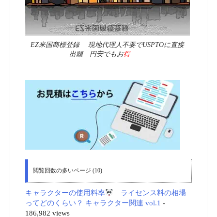
EZ米国商標登録 現地代理人不要でUSPTOに直接
出願 円安でもお
得
閲覧回数の多いページ (10)
キャラクターの使用料率
ライセンス料の相場
ってどのくらい？ キャラクター関連 vol.1
-
186,982 views