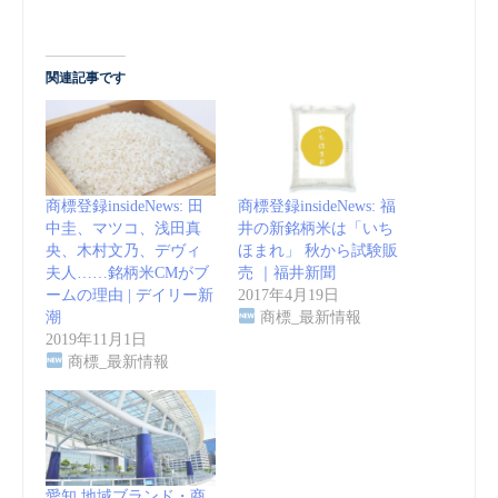
関連記事です
商標登録insideNews: 田
商標登録insideNews: 福
中圭、マツコ、浅田真
井の新銘柄米は「いち
央、木村文乃、デヴィ
ほまれ」 秋から試験販
夫人……銘柄米CMがブ
売 ｜福井新聞
ームの理由 | デイリー新
2017年4月19日
潮
商標_最新情報
2019年11月1日
商標_最新情報
愛知 地域ブランド・商