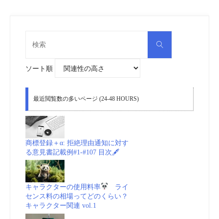
検
検
索
索
対
象:
ソート順
最近閲覧数の多いページ (24-48 HOURS)
商標登録＋α: 拒絶理由通知に対す
る意見書記載例#1-#107 目次🖋
キャラクターの使用料率
ライ
センス料の相場ってどのくらい？
キャラクター関連 vol.1