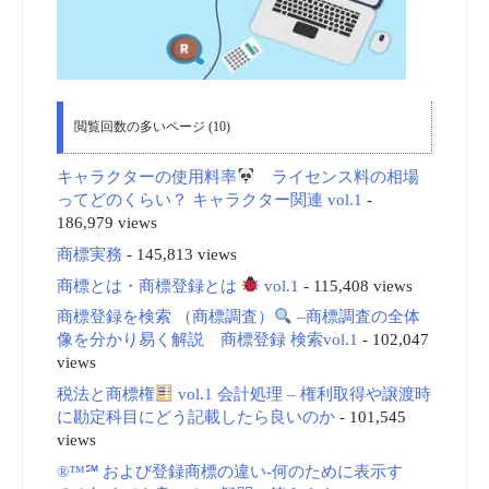
閲覧回数の多いページ (10)
キャラクターの使用料率
ライセンス料の相場
ってどのくらい？ キャラクター関連 vol.1
-
186,979 views
商標実務
- 145,813 views
商標とは・商標登録とは
vol.1
- 115,408 views
商標登録を検索 （商標調査）
–商標調査の全体
像を分かり易く解説 商標登録 検索vol.1
- 102,047
views
税法と商標権
vol.1 会計処理 – 権利取得や譲渡時
に勘定科目にどう記載したら良いのか
- 101,545
views
®™℠ および登録商標の違い-何のために表示す