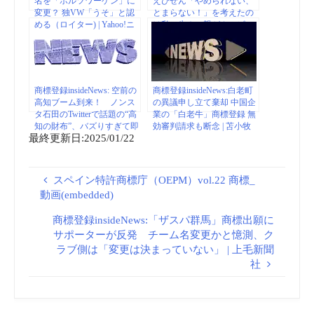
名を「ボルツワーゲン」に
えびせん「やめられない、
変更？ 独VW「うそ」と認
とまらない！」を考えたの
める（ロイター) | Yahoo!ニ
は私 生みの親がカルビー
ュース
を提訴 （デイリー新潮） –
Yahoo!ニュース
商標登録insideNews: 空前の
商標登録insideNews:白老町
高知ブーム到来！ ノンス
の異議申し立て棄却 中国企
タ石田のTwitterで話題の“高
業の「白老牛」商標登録 無
知の財布”、バズりすぎて即
効審判請求も断念 | 苫小牧
最終更新日:2025/01/22
完売（ねとらぼ） – Yahoo!
民報/ Yahoo!ニュース
ニュース
スペイン特許商標庁（OEPM）vol.22 商標_
動画(embedded)
商標登録insideNews:「ザスパ群馬」商標出願に
サポーターが反発 チーム名変更かと憶測、ク
ラブ側は「変更は決まっていない」 | 上毛新聞
社