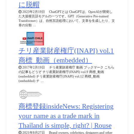
に脱帽
2023年2月19日 ChatGPTとは ChatGPTは、OpenAIが開発し
た大規模言語モデルの一つです。GPT（Generative Pre-trained
Transformer）は、自然言語処理において、文章を生成したり、文
章の分類 …
チリ産業財産権庁(INAPI) vol.1
商標_動画（embedded）
2017年2月19日 チリ産業財産権庁 動画 ブックマーク こちら
の記事もどうぞ チリ産業財産権庁(INAPI) vol.9 商標_動画
(embedded) チリ産業財産権庁(INAPI) vol.12 商標_動画
(embedded) チ …
商標登録insideNews: Registering
your name as a trade mark in
Thailand is simple, right? | Rouse
2021年8月27日 Brand owners, celebrities, designers and other