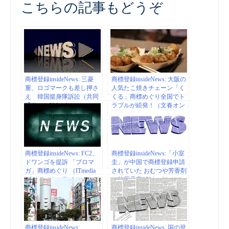
こちらの記事もどうぞ
商標登録insideNews: 三菱
商標登録insideNews: 大阪の
重、ロゴマークも差し押さ
人気たこ焼きチェーン「く
え 韓国挺身隊訴訟（共同
くる」商標めぐり全国でト
通信） – Yahoo!ニュース
ラブルが続発！（文春オン
ライン） – Yahoo!ニュース
商標登録insideNews: FC2、
商標登録insideNews:「小室
ドワンゴを提訴 「ブロマ
圭」が中国で商標登録申請
ガ」商標めぐり （ITmedia
されていた おむつや芳香剤
ビジネスオンライン）|
で使用予定 | Yahoo!ニュー
Yahoo!ニュース
ス
商標登録insideNews:
商標登録insideNews: 国の登