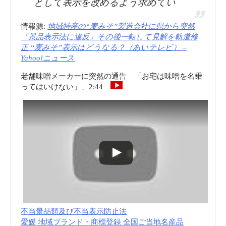
として表示を改めるよう求めてい
情報源:
地域特産の“麦みそ”製造会社に県から突然
「景品表示法に違反」その後一転して見解を軌道修
正 “麦みそ”表示はどうなる？（あいテレビ） –
Yahoo!ニュース
老舗味噌メーカーに突然の通告 「お宅は味噌を名乗
ってはいけない」、2:44
不当景品類及び不当表示防止法
愛媛 地域ブランド・商標登録 全国ご当地名産品