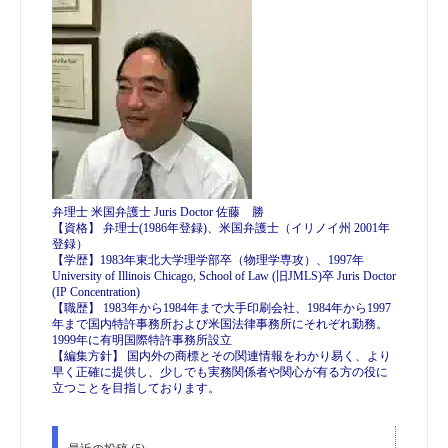
弁理士 米国弁護士 Juris Doctor 佐藤 勝
【資格】 弁理士(1986年登録)、米国弁護士（イリノイ州 2001年
登録）
【学歴】1983年東北大学理学部卒（物理学専攻）、1997年
University of Illinois Chicago, School of Law (旧JMLS)卒 Juris Doctor
(IP Concentration)
【職歴】 1983年から1984年まで大手印刷会社、1984年から1997
年まで国内特許事務所および米国法律事務所にそれぞれ勤務。
1999年に有明国際特許事務所設立
【編集方針】 国内外の商標とその関連情報をわかり易く、より
早く正確に提供し、少しでも実務関係者や関心が有る方の役に
立つことを目指しております。