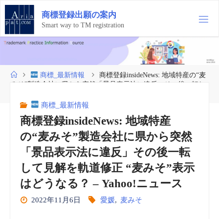
コ
商
標
登
録
出
願
の
案
内
ン
テ
Smart way to TM registration
ン
ツ
へ
ス
ホ
商標_最新情報
商標登録insideNews: 地域特産の“麦
キ
ー
みそ”製造会社に県から突然「景品表示法に違反」その後一転し
ッ
ム
て見解を軌道修正 “麦みそ”表示はどうなる？ – Yahoo!ニュース
プ
商標_最新情報
商標登録insideNews: 地域特産
の“麦みそ”製造会社に県から突然
「景品表示法に違反」その後一転
して見解を軌道修正 “麦みそ”表示
はどうなる？ – Yahoo!ニュース
2022年11月6日
愛媛
,
麦みそ