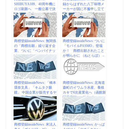
SHIBUYA109、40周年機に
録からはずれた八丁味噌メ
ロゴ刷新へ 一般公募で決
ーカーが国に不服申し立て
める ／東京（みんなの経
愛知・岡崎市 （CBCテレ
済新聞ネットワーク） –
ビ） – Yahoo!ニュース
Yahoo!ニュース
商標登録insideNews: 無関係
商標登録insideNews: ついに
の「商標出願」繰り返す企
「モバイルPASMO」登場
業、ついに「ペンパイナッ
か！ 商標出願されたこと
ポーアッポーペン」も！
が明らかに （ねとらぼ） –
（弁護士ドットコム） –
Yahoo!ニュース
Yahoo!ニュース
商標登録insideNews: 「橋本
商標登録insideNews: 北海道
環奈文具」「キムタク眼
森町のイワムラ水産、養殖
鏡」 中国企業が販売するヤ
カキで6次産業化へ（函館新
バい商品（FRIDAY） |
聞電子版） – Yahoo!ニュー
Yahoo!ニュース
ス
商標登録insideNews: 米法人
商標登録insideNews: かっぱ