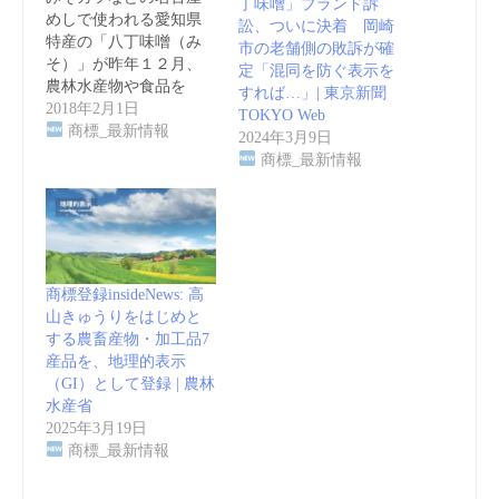
丁味噌」ブランド訴
めしで使われる愛知県
訟、ついに決着 岡崎
特産の「八丁味噌（み
市の老舗側の敗訴が確
そ）」が昨年１２月、
定「混同を防ぐ表示を
農林水産物や食品を
すれば…」| 東京新聞
地…
2018年2月1日
TOKYO Web
商標_最新情報
2024年3月9日
商標_最新情報
商標登録insideNews: 高
山きゅうりをはじめと
する農畜産物・加工品7
産品を、地理的表示
（GI）として登録 | 農林
水産省
2025年3月19日
商標_最新情報