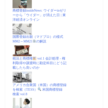
商標登録insideNews: ウイダーinゼリ
ーから「ウイダー」が消えた日 | 東
洋経済オンライン
国際登録出願（マドプロ）の様式
MM2～MM21
の解説
税法と商標権
vol.1 会計処理 - 権
利取得や譲渡時に勘定科目にどう記
載したら良いのか
アメリカ合衆国（米国）の商標登録
を検索（TESS）
米国商標登録
検索 vol.8