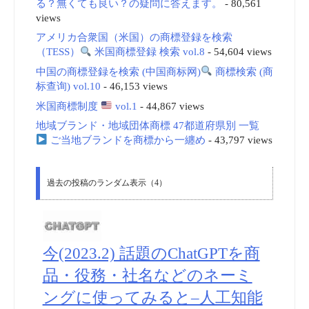
る？無くても良い？の疑問に答えます。
- 80,561
views
アメリカ合衆国（米国）の商標登録を検索
（TESS）
米国商標登録 検索 vol.8
- 54,604 views
中国の商標登録を検索 (中国商标网)
商標検索 (商
标查询) vol.10
- 46,153 views
米国商標制度
vol.1
- 44,867 views
地域ブランド・地域団体商標 47都道府県別 一覧
ご当地ブランドを商標から一纏め
- 43,797 views
過去の投稿のランダム表示（4）
今(2023.2) 話題のChatGPTを商
品・役務・社名などのネーミ
ングに使ってみると–人工知能