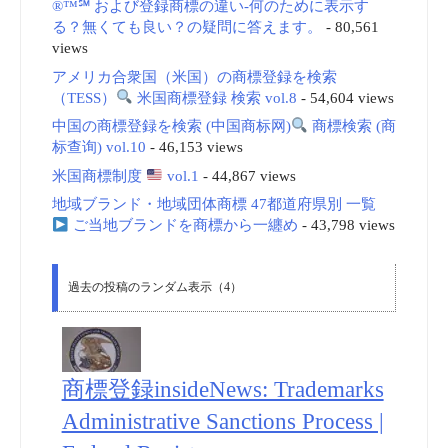
®™℠ および登録商標の違い-何のために表示す
る？無くても良い？の疑問に答えます。
- 80,561
views
アメリカ合衆国（米国）の商標登録を検索
（TESS）
米国商標登録 検索 vol.8
- 54,604 views
中国の商標登録を検索 (中国商标网)
商標検索 (商
标查询) vol.10
- 46,153 views
米国商標制度
vol.1
- 44,867 views
地域ブランド・地域団体商標 47都道府県別 一覧
ご当地ブランドを商標から一纏め
- 43,798 views
過去の投稿のランダム表示（4）
商標登録insideNews: Trademarks
Administrative Sanctions Process |