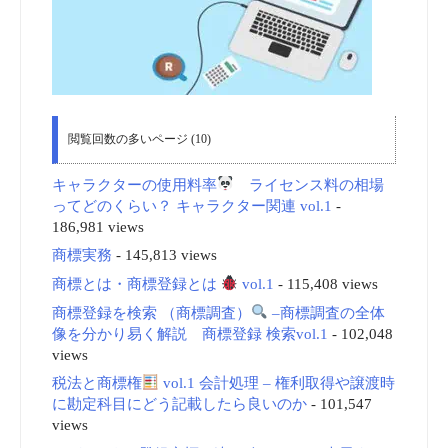
閲覧回数の多いページ (10)
キャラクターの使用料率
ライセンス料の相場
ってどのくらい？ キャラクター関連 vol.1
-
186,981 views
商標実務
- 145,813 views
商標とは・商標登録とは
vol.1
- 115,408 views
商標登録を検索 （商標調査）
–商標調査の全体
像を分かり易く解説 商標登録 検索vol.1
- 102,048
views
税法と商標権
vol.1 会計処理 – 権利取得や譲渡時
に勘定科目にどう記載したら良いのか
- 101,547
views