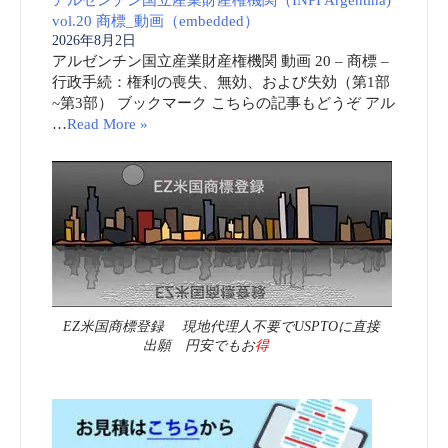
vol.20 商標_動画（embedded）
2026年8月2日
アルゼンチン国立産業財産権機関 動画 20 – 商標 –
行政手続：権利の喪失、無効、および失効（第1部
~第3部） ブックマーク こちらの記事もどうぞ アル
…
Read More »
EZ米国商標登録 現地代理人不要でUSPTOに直接
出願 円安でもお
得