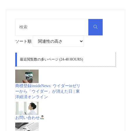
検
検
索
索
対
象:
ソート順
最近閲覧数の多いページ (24-48 HOURS)
商標登録insideNews: ウイダーinゼリ
ーから「ウイダー」が消えた日 | 東
洋経済オンライン
お問い合わせ