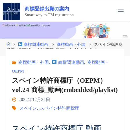
コ
商
標
登
録
出
願
の
案
内
ン
テ
Smart way to TM registration
ン
ツ
へ
ス
ホ
商標関連動画
商標動画・外国
スペイン特許商
キ
ー
標庁（OEPM）vol.24 商標_動画(embedded/playlist)
ッ
ム
プ
商標動画・外国
,
商標関連動画
,
商標動画・
OEPM
スペイン特許商標庁（OEPM）
vol.24 商標_動画(embedded/playlist)
2022年12月22日
スペイン
,
スペイン特許商標庁
スペイン特許商標庁 動画