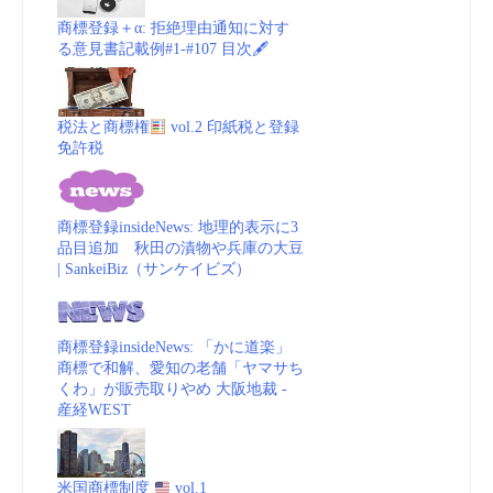
商標登録＋α: 拒絶理由通知に対す
る意見書記載例#1-#107 目次🖋
税法と商標権
vol.2 印紙税と登録
免許税
商標登録insideNews: 地理的表示に3
品目追加 秋田の漬物や兵庫の大豆
| SankeiBiz（サンケイビズ）
商標登録insideNews: 「かに道楽」
商標で和解、愛知の老舗「ヤマサち
くわ」が販売取りやめ 大阪地裁 -
産経WEST
米国商標制度
vol.1