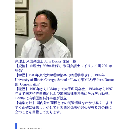
弁理士 米国弁護士 Juris Doctor 佐藤 勝
【資格】 弁理士(1986年登録)、米国弁護士（イリノイ州 2001年
登録）
【学歴】1983年東北大学理学部卒（物理学専攻）、1997年
University of Illinois Chicago, School of Law (旧JMLS)卒 Juris Doctor
(IP Concentration)
【職歴】 1983年から1984年まで大手印刷会社、1984年から1997
年まで国内特許事務所および米国法律事務所にそれぞれ勤務。
1999年に有明国際特許事務所設立
【編集方針】 国内外の商標とその関連情報をわかり易く、より
早く正確に提供し、少しでも実務関係者や関心が有る方の役に
立つことを目指しております。