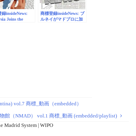
insideNews:
商標登録insideNews: ブ
sia Joins the
ルネイがマドプロに加
d System | WIPO
入（Brunei joins the
Madrid Protocol）
a) vol.7 商標_動画（embedded）
MAD） vol.1 商標_動画 (embedded/playlist)
e Madrid System | WIPO