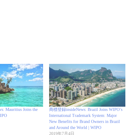
Mauritius Joins the
商標登録insideNews: Brazil Joins WIPO’s
WIPO
International Trademark System: Major
New Benefits for Brand Owners in Brazil
報
and Around the World | WIPO
2019年7月4日