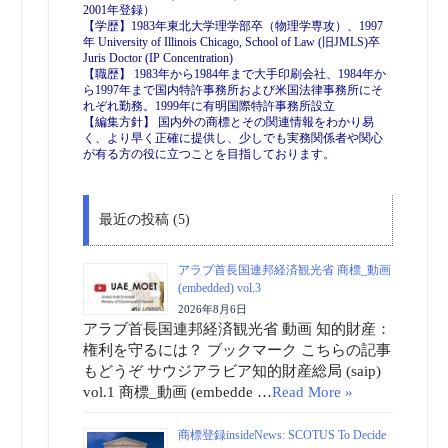
2001年登録）
【学歴】1983年東北大学理学部卒（物理学専攻）、1997
年 University of Illinois Chicago, School of Law (旧JMLS)卒
Juris Doctor (IP Concentration)
【職歴】 1983年から1984年まで大手印刷会社、1984年か
ら1997年まで国内特許事務所および米国法律事務所にそ
れぞれ勤務。1999年に有明国際特許事務所設立
【編集方針】 国内外の商標とその関連情報をわかり易
く、より早く正確に提供し、少しでも実務関係者や関心
が有る方の役に立つことを目指しております。
最近の投稿 (5)
アラブ首長国連邦経済観光省 商標_動画
(embedded) vol.3
2026年8月6日
アラブ首長国連邦経済観光省 動画 知的財産：
権利を守るには？ ブックマーク こちらの記事
もどうぞ サウジアラビア知的財産総局 (saip)
vol.1 商標_動画 (embedde …
Read More »
商標登録insideNews: SCOTUS To Decide