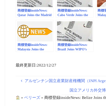
商標登録insideNews:
商標登録insideNews:
商標登録
Qatar Joins the Madrid
Cabo Verde Joins the
Malay
System | WIPO
Madrid System | WIPO
Madri
商標登録insideNews:
商標登録insideNews:
Malaysia Joins the
Brazil Joins WIPO’s
Madrid System | wipo
International
Trademark System:
Major New Benefits for
最終更新日:2022/12/27
Brand Owners in Brazil
and Around the World |
WIPO
アルゼンチン国立産業財産権機関（INPI Argentin
国立アメリカ外交博物館（N
»
ベリーズ
»
商標登録insideNews: Belize Joins th