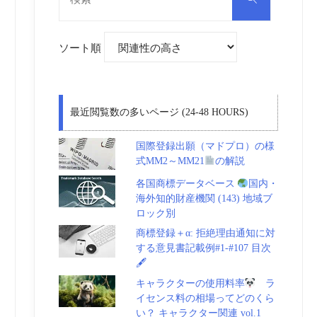
対
索
象:
ソート順
最近閲覧数の多いページ (24-48 HOURS)
国際登録出願（マドプロ）の様
式MM2～MM21
の解説
各国商標データベース
国内・
海外知的財産機関 (143) 地域ブ
ロック別
商標登録＋α: 拒絶理由通知に対
する意見書記載例#1-#107 目次
🖋
キャラクターの使用料率
ラ
イセンス料の相場ってどのくら
い？ キャラクター関連 vol.1