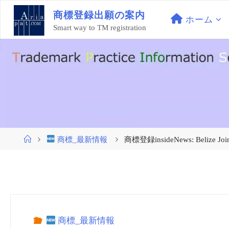
コ
商
標
登
録
出
願
の
案
内
ン
ホーム
Smart way to TM registration
テ
ン
ツ
へ
ス
キ
ッ
プ
ホ
商標_最新情報
商標登録insideNews: Belize Joins
ー
ム
商標_最新情報