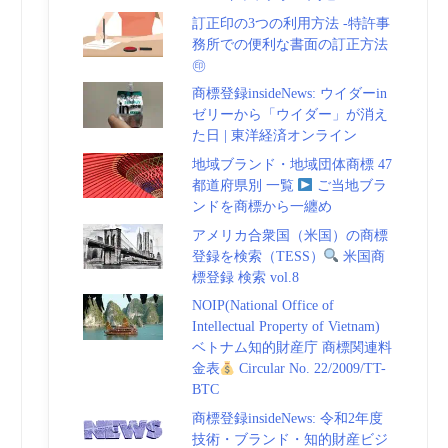
訂正印の3つの利用方法 -特許事
務所での便利な書面の訂正方法
㊞
商標登録insideNews: ウイダーin
ゼリーから「ウイダー」が消え
た日 | 東洋経済オンライン
地域ブランド・地域団体商標 47
都道府県別 一覧
ご当地ブラ
ンドを商標から一纏め
アメリカ合衆国（米国）の商標
登録を検索（TESS）
米国商
標登録 検索 vol.8
NOIP(National Office of
Intellectual Property of Vietnam)
ベトナム知的財産庁 商標関連料
金表
Circular No. 22/2009/TT-
BTC
商標登録insideNews: 令和2年度
技術・ブランド・知的財産ビジ