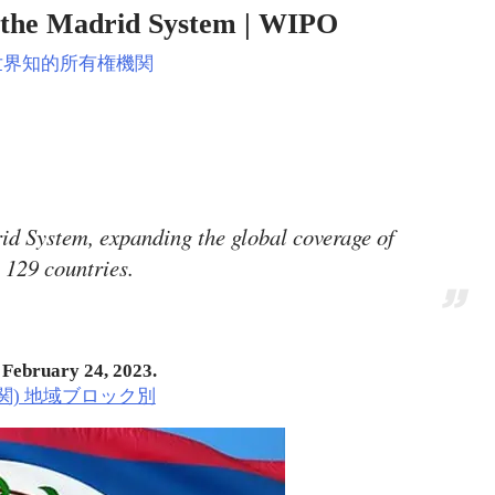
the Madrid System | WIPO
世界知的所有権機関
drid System, expanding the global coverage of
 129 countries.
n
February 24, 2023.
関) 地域ブロック別