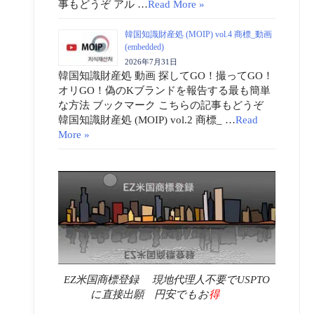
事もどうぞ アル …
Read More »
韓国知識財産処 (MOIP) vol.4 商標_動画
(embedded)
2026年7月31日
韓国知識財産処 動画 探してGO！撮ってGO！
オリGO！偽のKブランドを報告する最も簡単
な方法 ブックマーク こちらの記事もどうぞ
韓国知識財産処 (MOIP) vol.2 商標_ …
Read
More »
EZ米国商標登録 現地代理人不要でUSPTO
に直接出願 円安でもお
得