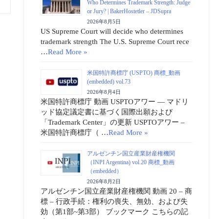
Who Determines Trademark Strength: Judge
or Jury? | BakerHostetler – JDSupra
2026年8月5日
US Supreme Court will decide who determines
trademark strength The U.S. Supreme Court rece
…
Read More »
米国特許商標庁 (USPTO) 商標_動画
(embedded) vol.73
2026年8月4日
米国特許商標庁 動画 USPTOアワー ― マドリ
ッド協定議定書に基づく国際出願および
「Trademark Center」の更新 USPTOアワー –
米国特許商標庁（ …
Read More »
アルゼンチン国立産業財産権機関
（INPI Argentina) vol.20 商標_動画
（embedded）
2026年8月2日
アルゼンチン国立産業財産権機関 動画 20 – 商
標 – 行政手続：権利の喪失、無効、および失
効（第1部~第3部） ブックマーク こちらの記