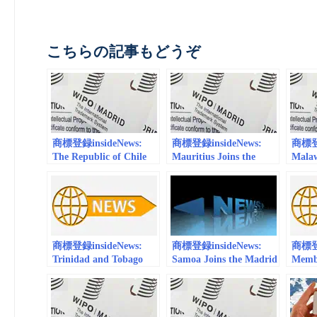
こちらの記事もどうぞ
商標登録insideNews:
商標登録insideNews:
商標登録
The Republic of Chile
Mauritius Joins the
Malaw
Joins the Madrid
Madrid System | WIPO
Madri
System | WIPO
商標登録insideNews:
商標登録insideNews:
商標登録
Trinidad and Tobago
Samoa Joins the Madrid
Membe
Joins the Madrid
System | WIPO
Rise:
System | WIPO
the M
WIP