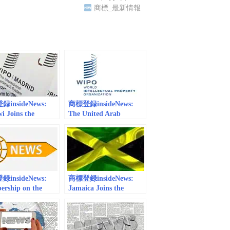
商標_最新情報
insideNews:
商標登録insideNews:
i Joins the
The United Arab
d System | WIPO
Emirates Join the
Madrid System | WIPO
insideNews:
商標登録insideNews:
rship on the
Jamaica Joins the
 Afghanistan Joins
Madrid System | WIPO
adrid System |
O