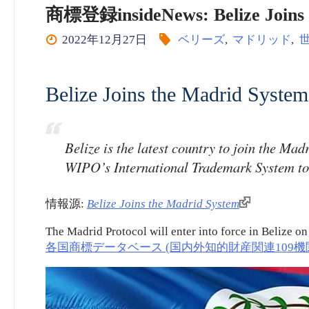
商標登録insideNews: Belize Joins 
2022年12月27日
ベリーズ
,
マドリッド
,
Belize Joins the Madrid System
Belize is the latest country to join the Ma
WIPO’s International Trademark System to
情報源:
Belize Joins the Madrid System
The Madrid Protocol will enter into force in Belize o
各国商標データベース (国内外知的財産関連109機