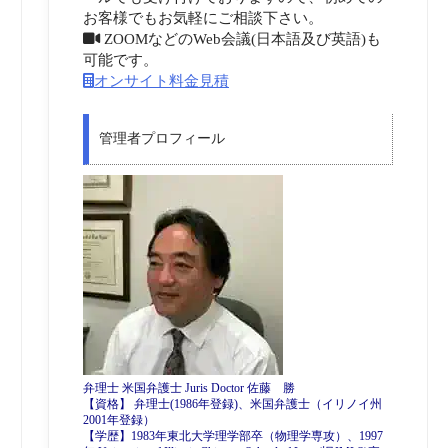
お客様でもお気軽にご相談下さい。
ZOOMなどのWeb会議(日本語及び英語)も
可能です。
オンサイト料金見積
管理者プロフィール
弁理士 米国弁護士 Juris Doctor 佐藤 勝
【資格】 弁理士(1986年登録)、米国弁護士（イリノイ州
2001年登録）
【学歴】1983年東北大学理学部卒（物理学専攻）、1997