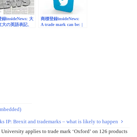
| Electrek
insideNews: 大
商標登録insideNews:
立大の英語表記、
A trade mark can be: |
が商標登録でも異
EUIPO
討 | 朝日新聞デ
ル
bedded)
: Brexit and trademarks – what is likely to happen
versity applies to trade mark ‘Oxford’ on 126 products