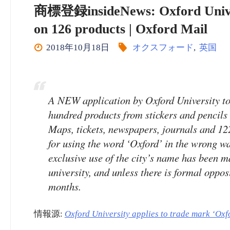
商標登録insideNews: Oxford Univers
on 126 products | Oxford Mail
2018年10月18日
オクスフォード
,
英国
A NEW application by Oxford University to
hundred products from stickers and pencils
Maps, tickets, newspapers, journals and 122
for using the word ‘Oxford’ in the wrong way
exclusive use of the city’s name has been m
university, and unless there is formal oppos
months.
情報源:
Oxford University applies to trade mark ‘Oxf