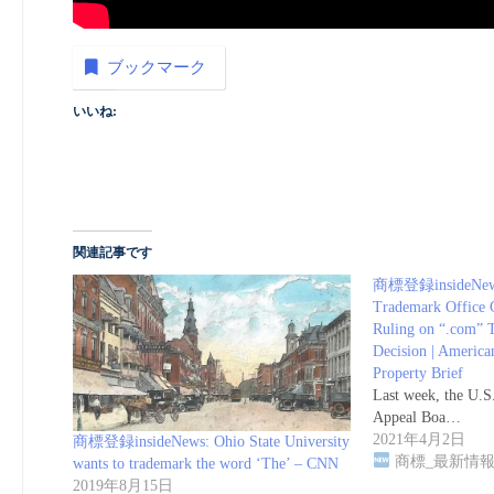
ブックマーク
いいね:
関連記事です
商標登録insideNews:
Trademark Office 
Ruling on “.com” 
Decision | American
Property Brief
Last week, the U.S
Appeal Boa…
2021年4月2日
商標登録insideNews: Ohio State University
商標_最新情
wants to trademark the word ‘The’ – CNN
2019年8月15日