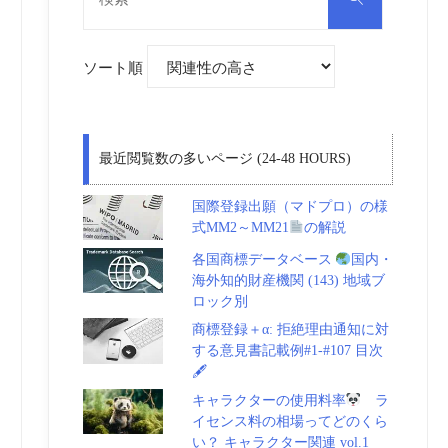
対
索
象:
ソート順
最近閲覧数の多いページ (24-48 HOURS)
国際登録出願（マドプロ）の様
式MM2～MM21
の解説
各国商標データベース
国内・
海外知的財産機関 (143) 地域ブ
ロック別
商標登録＋α: 拒絶理由通知に対
する意見書記載例#1-#107 目次
🖋
キャラクターの使用料率
ラ
イセンス料の相場ってどのくら
い？ キャラクター関連 vol.1