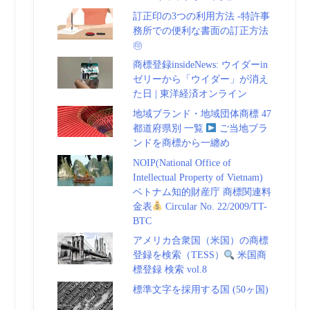
訂正印の3つの利用方法 -特許事
務所での便利な書面の訂正方法
㊞
商標登録insideNews: ウイダーin
ゼリーから「ウイダー」が消え
た日 | 東洋経済オンライン
地域ブランド・地域団体商標 47
都道府県別 一覧
ご当地ブラ
ンドを商標から一纏め
NOIP(National Office of
Intellectual Property of Vietnam)
ベトナム知的財産庁 商標関連料
金表
Circular No. 22/2009/TT-
BTC
アメリカ合衆国（米国）の商標
登録を検索（TESS）
米国商
標登録 検索 vol.8
標準文字を採用する国 (50ヶ国)