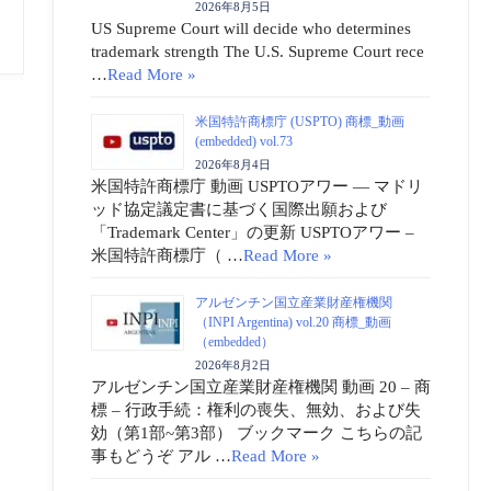
2026年8月5日
US Supreme Court will decide who determines
trademark strength The U.S. Supreme Court rece
…
Read More »
米国特許商標庁 (USPTO) 商標_動画
(embedded) vol.73
2026年8月4日
米国特許商標庁 動画 USPTOアワー ― マドリ
ッド協定議定書に基づく国際出願および
「Trademark Center」の更新 USPTOアワー –
米国特許商標庁（ …
Read More »
アルゼンチン国立産業財産権機関
（INPI Argentina) vol.20 商標_動画
（embedded）
2026年8月2日
アルゼンチン国立産業財産権機関 動画 20 – 商
標 – 行政手続：権利の喪失、無効、および失
効（第1部~第3部） ブックマーク こちらの記
事もどうぞ アル …
Read More »