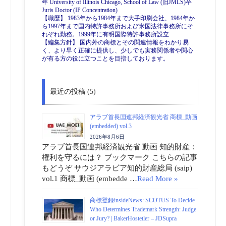
年 University of Illinois Chicago, School of Law (旧JMLS)卒
Juris Doctor (IP Concentration)
【職歴】 1983年から1984年まで大手印刷会社、1984年か
ら1997年まで国内特許事務所および米国法律事務所にそ
れぞれ勤務。1999年に有明国際特許事務所設立
【編集方針】 国内外の商標とその関連情報をわかり易
く、より早く正確に提供し、少しでも実務関係者や関心
が有る方の役に立つことを目指しております。
最近の投稿 (5)
アラブ首長国連邦経済観光省 商標_動画
(embedded) vol.3
2026年8月6日
アラブ首長国連邦経済観光省 動画 知的財産：
権利を守るには？ ブックマーク こちらの記事
もどうぞ サウジアラビア知的財産総局 (saip)
vol.1 商標_動画 (embedde …
Read More »
商標登録insideNews: SCOTUS To Decide
Who Determines Trademark Strength: Judge
or Jury? | BakerHostetler – JDSupra