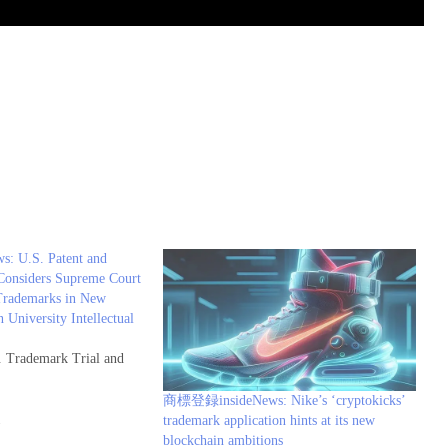
 U.S. Patent and
Considers Supreme Court
Trademarks in New
 University Intellectual
. Trademark Trial and
商標登録insideNews: Nike’s ‘cryptokicks’
報
trademark application hints at its new
blockchain ambitions