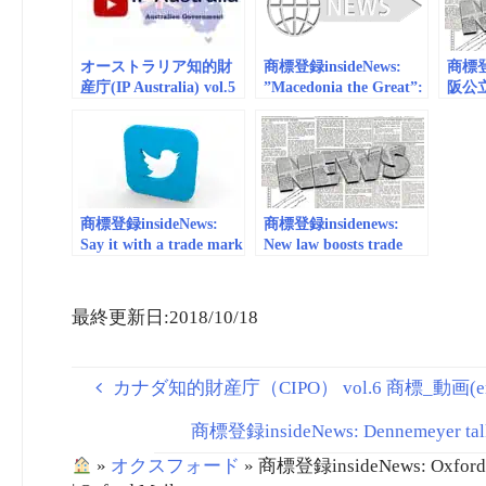
more 
オーストラリア知的財
商標登録insideNews:
商標登録
産庁(IP Australia) vol.5
”Macedonia the Great”:
阪公
商標_動画
Greece’s New Official
阪大
(embedded/playlist)
Trademark for
議を検
Choose Wise: trade
Macedonian Products |
ジタ
mark goods and services
GreekReporter.com
商標登録insideNews:
商標登録insidenews:
Say it with a trade mark
New law boosts trade
| EUIPO Twitter
mark registrations :
CNS Business
最終更新日:2018/10/18
カナダ知的財産庁（CIPO） vol.6 商標_動画(em
商標登録insideNews: Dennemeyer talks IP
»
オクスフォード
»
商標登録insideNews: Oxford Uni