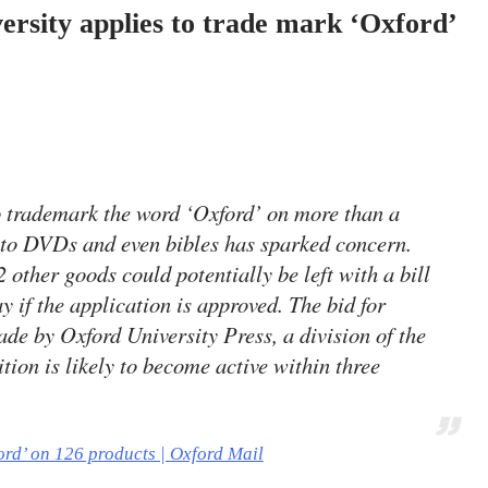
ity applies to trade mark ‘Oxford’
 trademark the word ‘Oxford’ on more than a
 to DVDs and even bibles has sparked concern.
 other goods could potentially be left with a bill
 if the application is approved. The bid for
ade by Oxford University Press, a division of the
ition is likely to become active within three
ord’ on 126 products | Oxford Mail