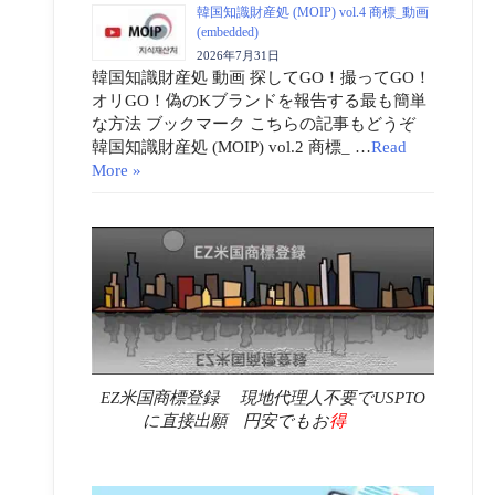
韓国知識財産処 (MOIP) vol.4 商標_動画
(embedded)
2026年7月31日
韓国知識財産処 動画 探してGO！撮ってGO！
オリGO！偽のKブランドを報告する最も簡単
な方法 ブックマーク こちらの記事もどうぞ
韓国知識財産処 (MOIP) vol.2 商標_ …
Read
More »
EZ米国商標登録 現地代理人不要でUSPTO
に直接出願 円安でもお
得