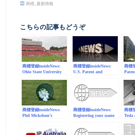
商標_最新情報
こちらの記事もどうぞ
商標登録insideNews:
商標登録insideNews:
商標登録
Ohio State University
U.S. Patent and
Paten
wants to trademark the
Trademark Office
Offic
word ‘The’ – CNN
Considers Supreme
for T
Court Ruling on “.com”
Produ
Trademarks in New
Indus
Decision | American
University Intellectual
商標登録insideNews:
商標登録insideNews:
商標登録
Property Brief
Phil Mickelson’s
Registering your name
Tesla 
company applies for
as a trade mark in
tradem
coffee trademark |
Thailand is simple,
own a
espn.com
right? | Rouse
like 