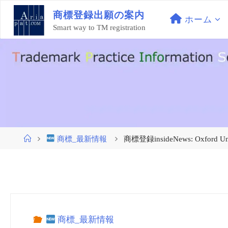
コ
商
標
登
録
出
願
の
案
内
ン
ホーム
Smart way to TM registration
テ
ン
ツ
へ
ス
キ
ッ
プ
ホ
商標_最新情報
商標登録insideNews: Oxford Univers
ー
ム
商標_最新情報