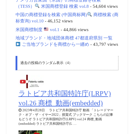
（TESS）
米国商標登録 検索 vol.8
- 54,604 views
中国の商標登録を検索 (中国商标网)
商標検索 (商
标查询) vol.10
- 46,152 views
米国商標制度
vol.1
- 44,866 views
地域ブランド・地域団体商標 47都道府県別 一覧
ご当地ブランドを商標から一纏め
- 43,797 views
過去の投稿のランダム表示（4）
ラトビア共和国特許庁(LRPV)
vol.26 商標_動画(embedded)
2023年4月28日 ラトビア共和国特許庁 動画 「トレードマー
ク・オブ・ザ・イヤー2022」授賞式 ブックマーク こちらの記事
もどうぞ ラトビア共和国特許庁(LRPV) vol.24 商標_動画
(embedded) ラトビア共和国特許庁(L …