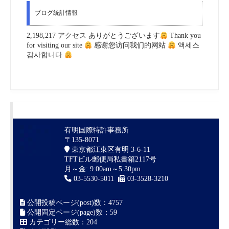
ブログ統計情報
2,198,217 アクセス ありがとうございます
Thank you
for visiting our site
感谢您访问我们的网站
액세스
감사합니다
有明国際特許事務所
〒135-8071
東京都江東区有明 3-6-11
TFTビル郵便局私書箱2117号
月～金: 9:00am～5:30pm
03-5530-5011
03-3528-3210
公開投稿ページ(post)数：4757
公開固定ページ(page)数：59
カテゴリー総数：204