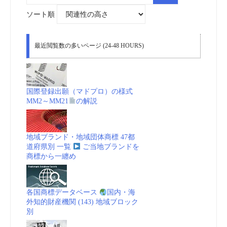
象:
ソート順
最近閲覧数の多いページ (24-48 HOURS)
国際登録出願（マドプロ）の様式
MM2～MM21
の解説
地域ブランド・地域団体商標 47都
道府県別 一覧
ご当地ブランドを
商標から一纏め
各国商標データベース
国内・海
外知的財産機関 (143) 地域ブロック
別