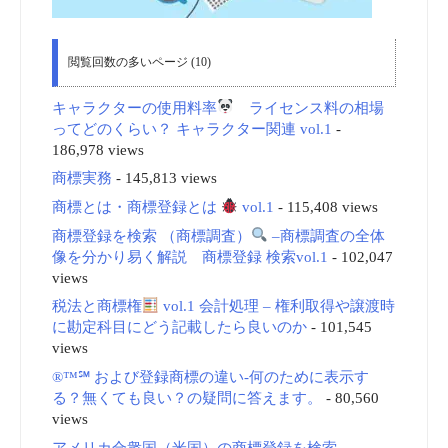
閲覧回数の多いページ (10)
キャラクターの使用料率
ライセンス料の相場
ってどのくらい？ キャラクター関連 vol.1
-
186,978 views
商標実務
- 145,813 views
商標とは・商標登録とは
vol.1
- 115,408 views
商標登録を検索 （商標調査）
–商標調査の全体
像を分かり易く解説 商標登録 検索vol.1
- 102,047
views
税法と商標権
vol.1 会計処理 – 権利取得や譲渡時
に勘定科目にどう記載したら良いのか
- 101,545
views
®™℠ および登録商標の違い-何のために表示す
る？無くても良い？の疑問に答えます。
- 80,560
views
アメリカ合衆国（米国）の商標登録を検索