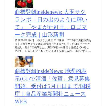
商標登録insidenews: 大玉サク
ランボ「日の出のように輝い
て」「やまがた紅王」ロゴマ
ーク完成｜山形新聞
2021年6月4日 やまがた紅王 ロゴ発表 2022年の先行販売を
控える大玉サクランボの新品種「やまがた紅王」のロゴマークが
完成し、県が2日発表した。海外市場への輸出も見据えているこ
とから、日本らしい「和」のテイストを取り入れ、日がいずる …
商標登録insideNews: 地理的表
示(GI)で清酒「佐賀」意見募集
開始、受付は5月11日まで/国税
庁｜食品産業新聞社ニュース
WEB