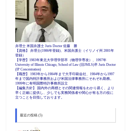
弁理士 米国弁護士 Juris Doctor 佐藤 勝
【資格】 弁理士(1986年登録)、米国弁護士（イリノイ州 2001年
登録）
【学歴】1983年東北大学理学部卒（物理学専攻）、1997年
University of Illinois Chicago, School of Law (旧JMLS)卒 Juris Doctor
(IP Concentration)
【職歴】 1983年から1984年まで大手印刷会社、1984年から1997
年まで国内特許事務所および米国法律事務所にそれぞれ勤務。
1999年に有明国際特許事務所設立
【編集方針】 国内外の商標とその関連情報をわかり易く、より
早く正確に提供し、少しでも実務関係者や関心が有る方の役に
立つことを目指しております。
最近の投稿 (5)