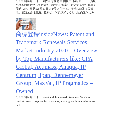
2021年4月15日 GI佐賀 意見募集 国税庁は4月12日、「酒類
の地理的表示として佐賀を指定する件(案)」に対する意見募集を
開始した。意見は5月11日まで受け付ける。産地の範囲は佐賀
県。酒類区分は清酒。原料は、米及び米こうじに国内産米のみ …
商標登録insideNews: Patent and
Trademark Renewals Services
Market Industry 2020 – Overview
by Top Manufacturers like: CPA
Global, Acumass, Anaqua, IP
Centrum, Ipan, Dennemeyer
Group, MaxVal, IP Pragmatics –
Owned
2020年7月16日 Patent and Trademark Renewals Services
market research reports focus on size, share, growth, manufacturers
and …