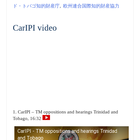
ド・トバゴ知的財産庁
,
欧州連合国際知的財産協力
CarIPI video
1. CarIPI – TM oppositions and hearings Trinidad and
Tobago, 16:32
CarIPI - TM oppositions and hearings Trinidad
and Tobago