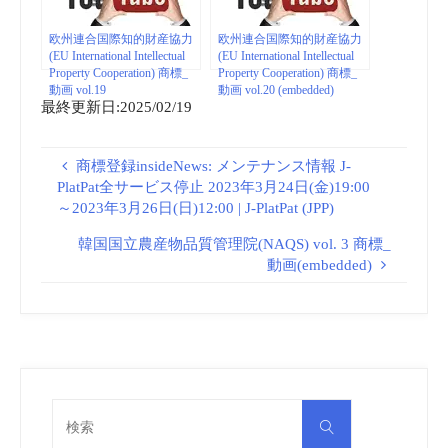
欧州連合国際知的財産協力
欧州連合国際知的財産協力
(EU International Intellectual
(EU International Intellectual
Property Cooperation) 商標_
Property Cooperation) 商標_
動画 vol.19
動画 vol.20 (embedded)
最終更新日:2025/02/19
(embedded/playlist)
商標登録insideNews: メンテナンス情報 J-
PlatPat全サービス停止 2023年3月24日(金)19:00
～2023年3月26日(日)12:00 | J-PlatPat (JPP)
韓国国立農産物品質管理院(NAQS) vol. 3 商標_
動画(embedded)
検
検
索
索
対