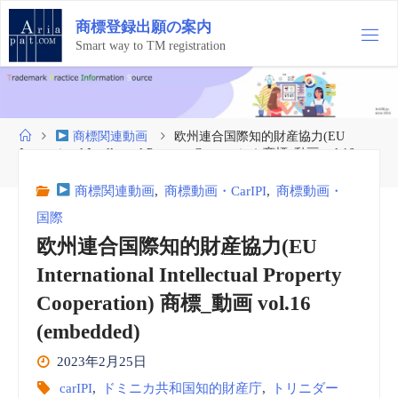
コ
商
標
登
録
出
願
の
案
内
ン
テ
Smart way to TM registration
ン
ツ
へ
ス
ホ
商標関連動画
欧州連合国際知的財産協力(EU
キ
ー
International Intellectual Property Cooperation) 商標_動画 vol.16
ッ
ム
(embedded)
プ
商標関連動画
,
商標動画・CarIPI
,
商標動画・
国際
欧州連合国際知的財産協力(EU
International Intellectual Property
Cooperation) 商標_動画 vol.16
(embedded)
2023年2月25日
carIPI
,
ドミニカ共和国知的財産庁
,
トリニダー