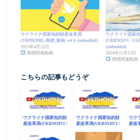
ウクライナ国家知的財産改革局
ウクライナ国家
(УКРНОІВІ) 商標_動画 vol.6 (embedded)
(UKRNOIVI / UA
2025年4月12日
(embedded)
商標関連動画
2024年11月15日
商標関連動画
こちらの記事もどうぞ
ウクライナ国家知的財
ウクライナ国家知的財
ウク
産改革局(UKRNOIVI /
産改革局(UKRNOIVI /
産改革
UANIPIO) 商標_動画
UANIPIO) 商標_動画
UAN
vol.1
vol.5
vol.4