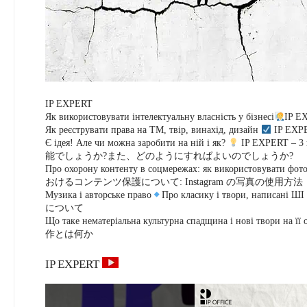
IP EXPERT
Як використовувати інтелектуальну власність у бізнесі
IP 
Як реєструвати права на ТМ, твір, винахід, дизайн
IP EX
Є ідея! Але чи можна заробити на ній і як?
IP EXPERT
能でしょうか?また、どのようにすればよいのでしょうか?
Про охорону контенту в соцмережах: як використовувати фото
おけるコンテンツ保護について: Instagram の写真の使用方法
Музика і авторське право
Про класику і твори, написані ШІ
について
Що таке нематеріальна культурна спадщина і нові тво
作とは何か
IP EXPERT