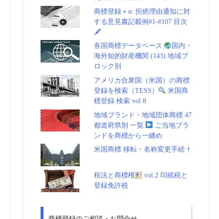
商標登録＋α: 拒絶理由通知に対
する意見書記載例#1-#107 目次
🖋
各国商標データベース
国内・
海外知的財産機関 (143) 地域ブ
ロック別
アメリカ合衆国（米国）の商標
登録を検索（TESS）
米国商
標登録 検索 vol.8
地域ブランド・地域団体商標 47
都道府県別 一覧
ご当地ブラ
ンドを商標から一纏め
米国商標 移転・名称変更手続 †
税法と商標権
vol.2 印紙税と
登録免許税
商標登録のご相談・お問合せ