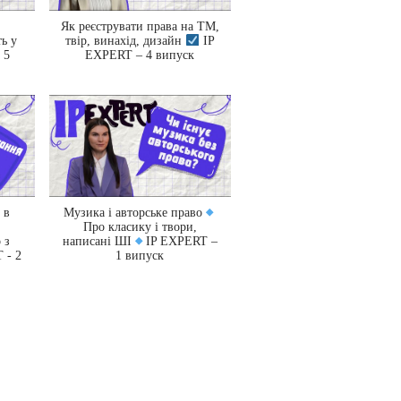
Як реєструвати права на ТМ,
ть у
твір, винахід, дизайн
IP
 5
EXPERT – 4 випуск
 в
Музика і авторське право
Про класику і твори,
 з
написані ШІ
IP EXPERT –
 - 2
1 випуск