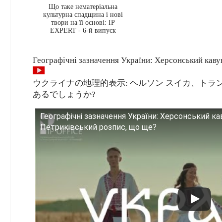
Що таке нематеріальна
культурна спадщина і нові
твори на її основі: IP
EXPERT - 6-й випуск
Географічні зазначення України: Херсонський кавун
ウクライナの地理的表示: ヘルソン スイカ、ト
あるでしょうか?
Географічні зазначення України: Херсонський ка
Петриківський розпис, що ще?