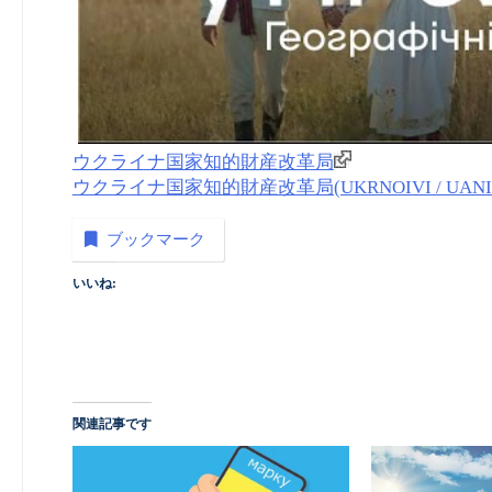
ウクライナ国家知的財産改革局
ウクライナ国家知的財産改革局(UKRNOIVI / UANIPIO) 商
ブックマーク
いいね:
関連記事です