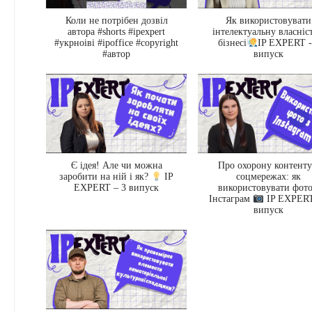
Коли не потрібен дозвіл
Як використовувати
автора #shorts #ipexpert
інтелектуальну власніс
#укрноіві #ipoffice #copyright
бізнесі
IP EXPERT -
#автор
випуск
Є ідея! Але чи можна
Про охорону контенту
соцмережах: як
заробити на ній і як?
IP
використовувати фото
EXPERT – 3 випуск
Інстаграм
IP EXPERT
випуск