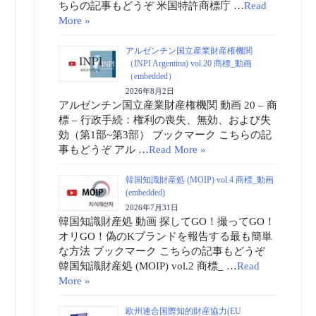
ちらの記事もどうぞ 米国特許商標庁 …
Read
More »
アルゼンチン国立産業財産権機関
（INPI Argentina) vol.20 商標_動画
（embedded）
2026年8月2日
アルゼンチン国立産業財産権機関 動画 20 – 商
標 – 行政手続：権利の喪失、無効、および失
効（第1部~第3部） ブックマーク こちらの記
事もどうぞ アル …
Read More »
韓国知識財産処 (MOIP) vol.4 商標_動画
(embedded)
2026年7月31日
韓国知識財産処 動画 探してGO！撮ってGO！
オリGO！偽のKブランドを報告する最も簡単
な方法 ブックマーク こちらの記事もどうぞ
韓国知識財産処 (MOIP) vol.2 商標_ …
Read
More »
欧州連合国際知的財産協力(EU