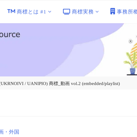
商標とは #1
商標実務
事務所
 / UANIPIO) 商標_動画 vol.2 (embedded/playlist)
画・外国