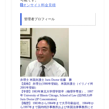
オンサイト料金見積
管理者プロフィール
弁理士 米国弁護士 Juris Doctor 佐藤 勝
【資格】 弁理士(1986年登録)、米国弁護士（イリノイ州
2001年登録）
【学歴】1983年東北大学理学部卒（物理学専攻）、1997
年 University of Illinois Chicago, School of Law (旧JMLS)卒
Juris Doctor (IP Concentration)
【職歴】 1983年から1984年まで大手印刷会社、1984年か
ら1997年まで国内特許事務所および米国法律事務所にそ