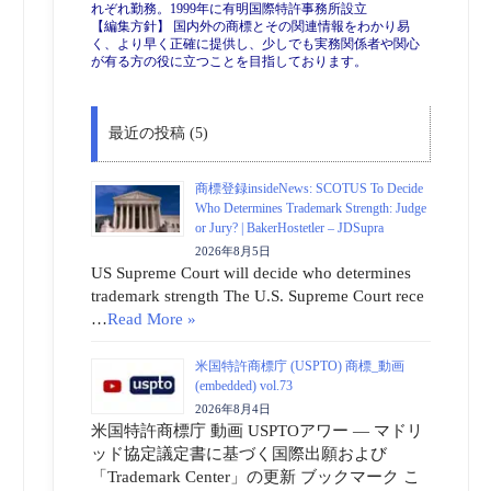
れぞれ勤務。1999年に有明国際特許事務所設立
【編集方針】 国内外の商標とその関連情報をわかり易
く、より早く正確に提供し、少しでも実務関係者や関心
が有る方の役に立つことを目指しております。
最近の投稿 (5)
商標登録insideNews: SCOTUS To Decide
Who Determines Trademark Strength: Judge
or Jury? | BakerHostetler – JDSupra
2026年8月5日
US Supreme Court will decide who determines
trademark strength The U.S. Supreme Court rece
…
Read More »
米国特許商標庁 (USPTO) 商標_動画
(embedded) vol.73
2026年8月4日
米国特許商標庁 動画 USPTOアワー ― マドリ
ッド協定議定書に基づく国際出願および
「Trademark Center」の更新 ブックマーク こ