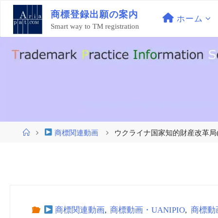
コ
商
標
登
録
出
願
の
案
内
ン
ホーム
Smart way to TM registration
テ
ン
ツ
へ
ス
キ
ッ
プ
ホ
商標関連動画
ウクライナ国家知的財産改革局(UKRNOIVI
ー
ム
商標関連動画
,
商標動画・UANIPIO
,
商標動