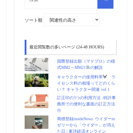
対
索
象:
ソート順
最近閲覧数の多いページ (24-48 HOURS)
国際登録出願（マドプロ）の様
式MM2～MM21
の解説
キャラクターの使用料率
ラ
イセンス料の相場ってどのくら
い？ キャラクター関連 vol.1
訂正印の3つの利用方法 -特許事
務所での便利な書面の訂正方法
㊞
商標登録insideNews: ウイダーin
ゼリーから「ウイダー」が消え
た日 | 東洋経済オンライン