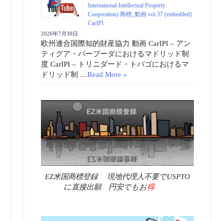
International Intellectual Property
Cooperation) 商標_動画 vol.37 (embedded)
CarIPI
2026年7月30日
欧州連合国際知的財産協力 動画 CarIPI – アン
ティグア・バーブーダにおけるマドリッド制
度 CarIPI – トリニダード・トバゴにおけるマ
ドリッド制 …
Read More »
EZ米国商標登録 現地代理人不要でUSPTO
に直接出願 円安でもお
得