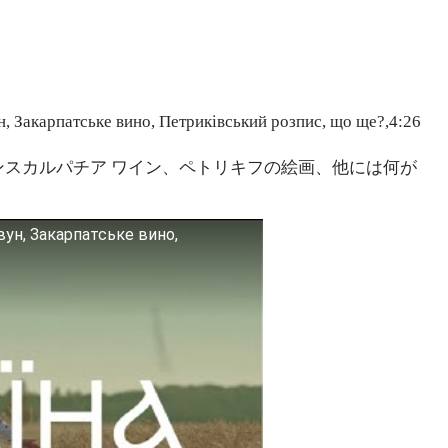
, Закарпатське вино, Петриківський розпис, що ще?,4:26
ランスカルパチア ワイン、ペトリキフの絵画、他には何が
вун, Закарпатське вино,