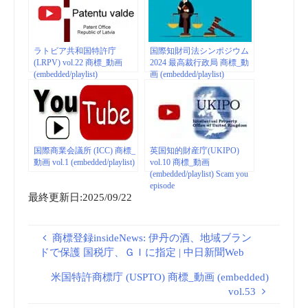
ラトビア共和国特許庁
国際知財司法シンポジウム
(LRPV) vol.22 商標_動画
2024 最高裁行政局 商標_動
(embedded/playlist)
画 (embedded/playlist)
国際商業会議所 (ICC) 商標_
英国知的財産庁(UKIPO)
動画 vol.1 (embedded/playlist)
vol.10 商標_動画
(embedded/playlist) Scam you
episode
最終更新日:2025/09/22
商標登録insideNews: 伊丹の酒、地域ブラン
ドで保護 国税庁、ＧＩに指定 | 中日新聞Web
米国特許商標庁 (USPTO) 商標_動画 (embedded)
vol.53