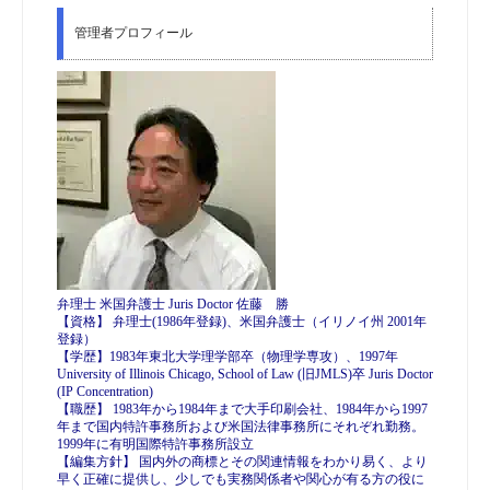
管理者プロフィール
弁理士 米国弁護士 Juris Doctor 佐藤 勝
【資格】 弁理士(1986年登録)、米国弁護士（イリノイ州 2001年
登録）
【学歴】1983年東北大学理学部卒（物理学専攻）、1997年
University of Illinois Chicago, School of Law (旧JMLS)卒 Juris Doctor
(IP Concentration)
【職歴】 1983年から1984年まで大手印刷会社、1984年から1997
年まで国内特許事務所および米国法律事務所にそれぞれ勤務。
1999年に有明国際特許事務所設立
【編集方針】 国内外の商標とその関連情報をわかり易く、より
早く正確に提供し、少しでも実務関係者や関心が有る方の役に