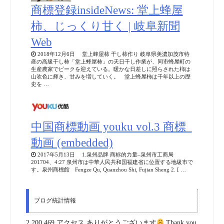
商標登録insideNews: 堂上蜂屋
柿、じっくり甘く | 岐阜新聞
Web
2018年12月6日 堂上蜂屋柿 干し柿作り 岐阜県美濃加茂市特
産の高級干し柿「堂上蜂屋柿」の天日干し作業が、同市蜂屋町の
生産農家でピークを迎えている。暖かな日差しに照らされた柿は
山吹色に輝き、甘みを増していく。 堂上蜂屋柿は千年以上の歴
史を …
中国商標動画 youku vol.3 商標_
動画 (embedded)
2017年5月13日 1.泉州品牌 商标的力量–泉州市工商局
201704、4:27 泉州市は中華人民共和国福建省に位置する地級市で
す。泉州商標館 Fengze Qu, Quanzhou Shi, Fujian Sheng 2. [ …
ブログ統計情報
2,200,469 アクセス ありがとうございます
Thank you