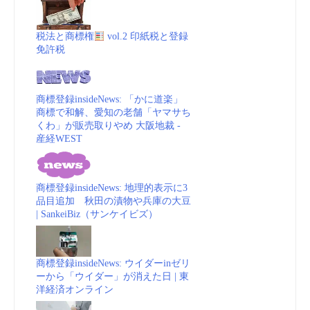
税法と商標権
vol.2 印紙税と登録
免許税
商標登録insideNews: 「かに道楽」
商標で和解、愛知の老舗「ヤマサち
くわ」が販売取りやめ 大阪地裁 -
産経WEST
商標登録insideNews: 地理的表示に3
品目追加 秋田の漬物や兵庫の大豆
| SankeiBiz（サンケイビズ）
商標登録insideNews: ウイダーinゼリ
ーから「ウイダー」が消えた日 | 東
洋経済オンライン