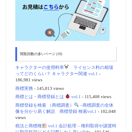
閲覧回数の多いページ (10)
キャラクターの使用料率
ライセンス料の相場
ってどのくらい？ キャラクター関連 vol.1
-
186,981 views
商標実務
- 145,813 views
商標とは・商標登録とは
vol.1
- 115,408 views
商標登録を検索 （商標調査）
–商標調査の全体
像を分かり易く解説 商標登録 検索vol.1
- 102,048
views
税法と商標権
vol.1 会計処理 – 権利取得や譲渡時
に勘定科目にどう記載したら良いのか
- 101,546