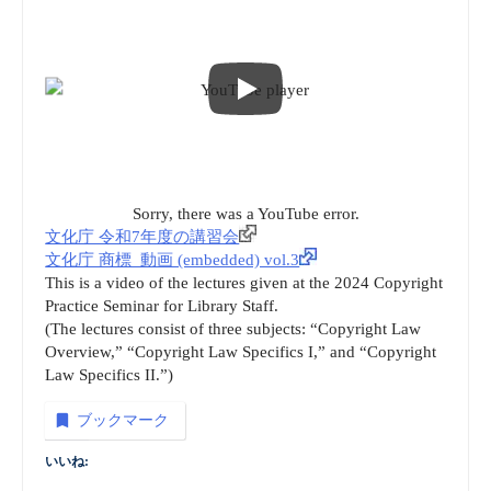
Sorry, there was a YouTube error.
文化庁 令和7年度の講習会
文化庁 商標_動画 (embedded) vol.3
This is a video of the lectures given at the 2024 Copyright
Practice Seminar for Library Staff.
(The lectures consist of three subjects: “Copyright Law
Overview,” “Copyright Law Specifics I,” and “Copyright
Law Specifics II.”)
ブックマーク
いいね: