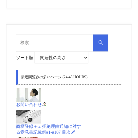
検
検
索
索
対
象:
ソート順
最近閲覧数の多いページ (24-48 HOURS)
お問い合わせ
商標登録＋α: 拒絶理由通知に対す
る意見書記載例#1-#107 目次🖋