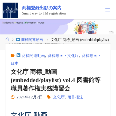
コ
商
標
登
録
出
願
の
案
内
ン
テ
Smart way to TM registration
ン
ツ
へ
ス
ホ
商標関連動画
文化庁 商標_動画 (embedded/playlist)
キ
ー
vol.4 図書館等職員著作権実務講習会
ッ
ム
プ
商標関連動画
,
商標動画・文化庁
,
商標動画・
日本
文化庁 商標_動画
(embedded/playlist) vol.4 図書館等
職員著作権実務講習会
2024年12月2日
文化庁
,
著作権法
文化庁 動画