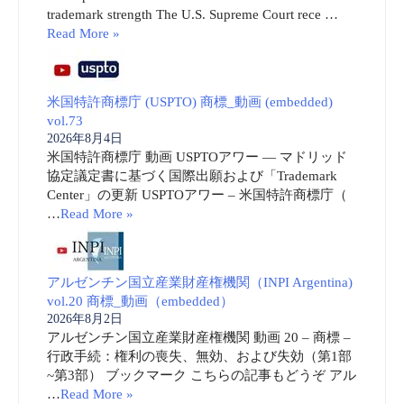
trademark strength The U.S. Supreme Court rece …
Read More »
米国特許商標庁 (USPTO) 商標_動画 (embedded)
vol.73
2026年8月4日
米国特許商標庁 動画 USPTOアワー ― マドリッド
協定議定書に基づく国際出願および「Trademark
Center」の更新 USPTOアワー – 米国特許商標庁（
…
Read More »
アルゼンチン国立産業財産権機関（INPI Argentina)
vol.20 商標_動画（embedded）
2026年8月2日
アルゼンチン国立産業財産権機関 動画 20 – 商標 –
行政手続：権利の喪失、無効、および失効（第1部
~第3部） ブックマーク こちらの記事もどうぞ アル
…
Read More »