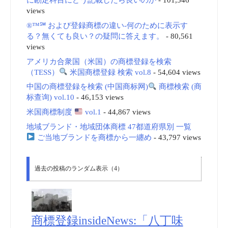
views
®™℠ および登録商標の違い-何のために表示す
る？無くても良い？の疑問に答えます。
- 80,561
views
アメリカ合衆国（米国）の商標登録を検索
（TESS）
米国商標登録 検索 vol.8
- 54,604 views
中国の商標登録を検索 (中国商标网)
商標検索 (商
标查询) vol.10
- 46,153 views
米国商標制度
vol.1
- 44,867 views
地域ブランド・地域団体商標 47都道府県別 一覧
ご当地ブランドを商標から一纏め
- 43,797 views
過去の投稿のランダム表示（4）
商標登録insideNews:「八丁味