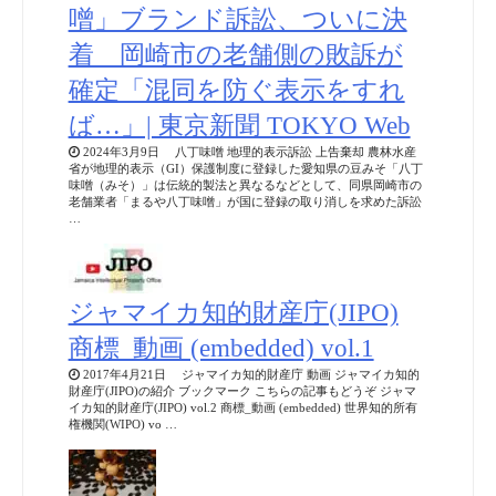
噌」ブランド訴訟、ついに決
着 岡崎市の老舗側の敗訴が
確定「混同を防ぐ表示をすれ
ば…」| 東京新聞 TOKYO Web
2024年3月9日 八丁味噌 地理的表示訴訟 上告棄却 農林水産
省が地理的表示（GI）保護制度に登録した愛知県の豆みそ「八丁
味噌（みそ）」は伝統的製法と異なるなどとして、同県岡崎市の
老舗業者「まるや八丁味噌」が国に登録の取り消しを求めた訴訟
…
ジャマイカ知的財産庁(JIPO)
商標_動画 (embedded) vol.1
2017年4月21日 ジャマイカ知的財産庁 動画 ジャマイカ知的
財産庁(JIPO)の紹介 ブックマーク こちらの記事もどうぞ ジャマ
イカ知的財産庁(JIPO) vol.2 商標_動画 (embedded) 世界知的所有
権機関(WIPO) vo …