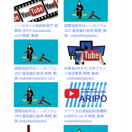
Creative Industries
シンガポール知的財産庁 国
国際知財司法シンポジウム
際部 (IPOS International)
2021 最高裁行政局 商標_動
vol.6 商標_動画
画（embedded/playlist）
(embedded/playlist）
国際知財司法シンポジウム
外務省(MOFA) 日本ブラン
2023 最高裁行政局 商標_動
ド発信事業 商標_動画
画 (embedded/playlist) vol.2
（embedded/playlist）
国際知財司法シンポジウム
アフリカ広域知的財産機関
2019 最高裁行政局 商標_動
(ARIPO) vol.10 商標_動画
画 (embedded/playlist)
(embedded/playlist)