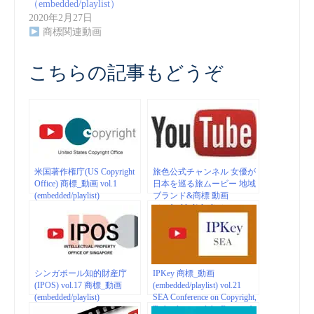
（embedded/playlist）
2020年2月27日
商標関連動画
こちらの記事もどうぞ
米国著作権庁(US Copyright
旅色公式チャンネル 女優が
Office) 商標_動画 vol.1
日本を巡る旅ムービー 地域
(embedded/playlist)
ブランド&商標 動画
（embedded/playlist）
シンガポール知的財産庁
IPKey 商標_動画
(IPOS) vol.17 商標_動画
(embedded/playlist) vol.21
(embedded/playlist)
SEA Conference on Copyright,
Technology, and the Future of