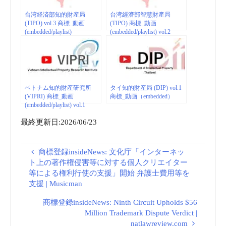
台湾経済部知的財産局
台湾經濟部智慧財產局
(TIPO) vol.3 商標_動画
(TIPO) 商標_動画
(embedded/playlist)
(embedded/playlist) vol.2
ベトナム知的財産研究所
タイ知的財産局 (DIP) vol.1
(VIPRI) 商標_動画
商標_動画（embedded）
(embedded/playlist) vol.1
最終更新日:2026/06/23
商標登録insideNews: 文化庁「インターネッ
ト上の著作権侵害等に対する個人クリエイター
等による権利行使の支援」開始 弁護士費用等を
支援 | Musicman
商標登録insideNews: Ninth Circuit Upholds $56
Million Trademark Dispute Verdict |
natlawreview.com