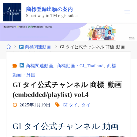
コ
商
標
登
録
出
願
の
案
内
ン
テ
Smart way to TM registration
ン
ツ
へ
ス
ホ
商標関連動画
GI タイ公式チャンネル 商標_動画
キ
ー
(embedded/playlist) vol.4
ッ
ム
プ
商標関連動画
,
商標動画・GI_Thailand
,
商標
動画・外国
GI タイ公式チャンネル 商標_動画
(embedded/playlist) vol.4
2025年1月19日
GI タイ
,
タイ
GI タイ公式チャンネル 動画