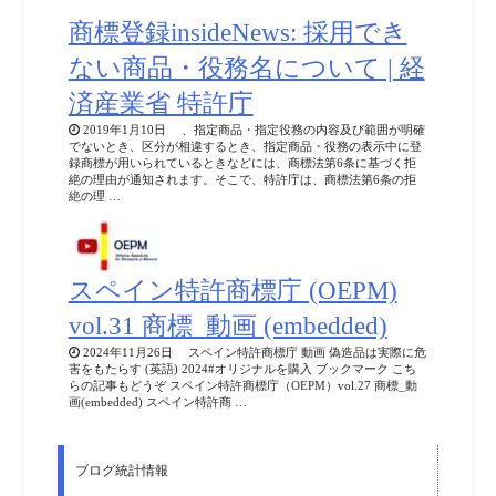
商標登録insideNews: 採用でき
ない商品・役務名について | 経
済産業省 特許庁
2019年1月10日 、指定商品・指定役務の内容及び範囲が明確
でないとき、区分が相違するとき、指定商品・役務の表示中に登
録商標が用いられているときなどには、商標法第6条に基づく拒
絶の理由が通知されます。そこで、特許庁は、商標法第6条の拒
絶の理 …
スペイン特許商標庁 (OEPM)
vol.31 商標_動画 (embedded)
2024年11月26日 スペイン特許商標庁 動画 偽造品は実際に危
害をもたらす (英語) 2024#オリジナルを購入 ブックマーク こち
らの記事もどうぞ スペイン特許商標庁（OEPM）vol.27 商標_動
画(embedded) スペイン特許商 …
ブログ統計情報