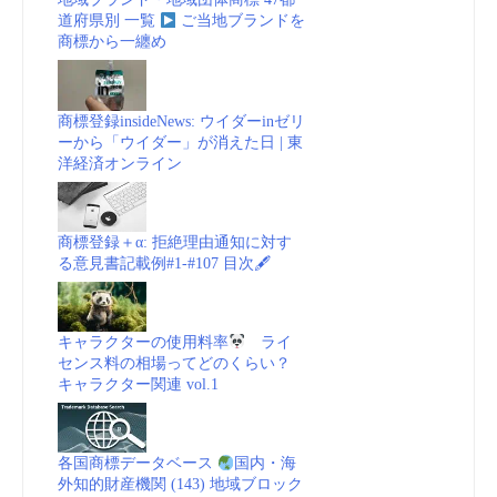
道府県別 一覧
ご当地ブランドを
商標から一纏め
商標登録insideNews: ウイダーinゼリ
ーから「ウイダー」が消えた日 | 東
洋経済オンライン
商標登録＋α: 拒絶理由通知に対す
る意見書記載例#1-#107 目次🖋
キャラクターの使用料率
ライ
センス料の相場ってどのくらい？
キャラクター関連 vol.1
各国商標データベース
国内・海
外知的財産機関 (143) 地域ブロック