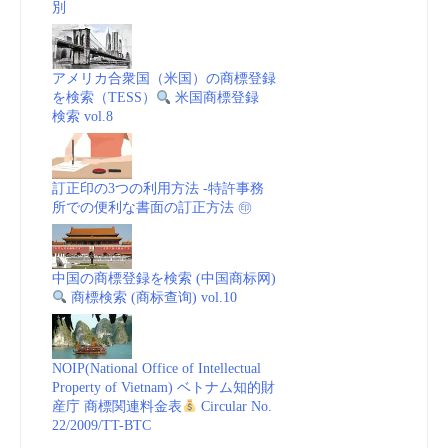
別
アメリカ合衆国（米国）の商標登録
を検索（TESS）
米国商標登録
検索 vol.8
訂正印の3つの利用方法 -特許事務
所での便利な書面の訂正方法 ㊞
中国の商標登録を検索 (中国商标网)
商標検索 (商标查询) vol.10
NOIP(National Office of Intellectual
Property of Vietnam) ベトナム知的財
産庁 商標関連料金表
Circular No.
22/2009/TT-BTC