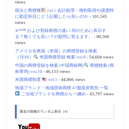
views
税法と商標権
vol.1 会計処理 – 権利取得や譲渡時
に勘定科目にどう記載したら良いのか
- 101,545
views
®™℠ および登録商標の違い-何のために表示す
る？無くても良い？の疑問に答えます。
- 80,560
views
アメリカ合衆国（米国）の商標登録を検索
（TESS）
米国商標登録 検索 vol.8
- 54,604 views
中国の商標登録を検索 (中国商标网)
商標検索 (商
标查询) vol.10
- 46,153 views
米国商標制度
vol.1
- 44,866 views
地域ブランド・地域団体商標 47都道府県別 一覧
ご当地ブランドを商標から一纏め
- 43,797 views
過去の投稿のランダム表示（4）