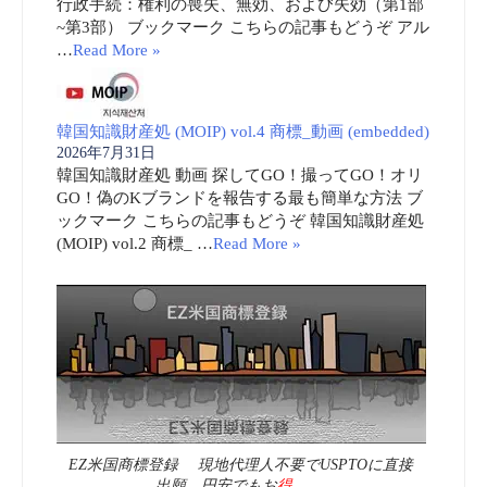
行政手続：権利の喪失、無効、および失効（第1部
~第3部） ブックマーク こちらの記事もどうぞ アル
…
Read More »
韓国知識財産処 (MOIP) vol.4 商標_動画 (embedded)
2026年7月31日
韓国知識財産処 動画 探してGO！撮ってGO！オリ
GO！偽のKブランドを報告する最も簡単な方法 ブ
ックマーク こちらの記事もどうぞ 韓国知識財産処
(MOIP) vol.2 商標_ …
Read More »
EZ米国商標登録 現地代理人不要でUSPTOに直接
出願 円安でもお
得