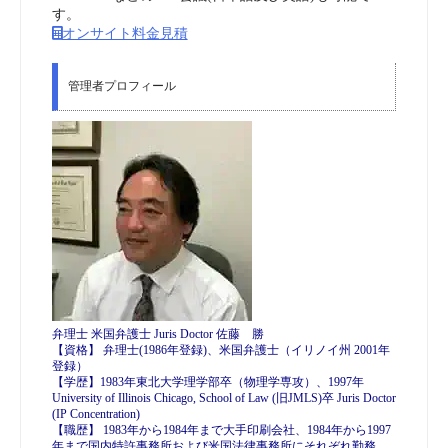
す。
オンサイト料金見積
管理者プロフィール
弁理士 米国弁護士 Juris Doctor 佐藤 勝
【資格】 弁理士(1986年登録)、米国弁護士（イリノイ州 2001年
登録）
【学歴】1983年東北大学理学部卒（物理学専攻）、1997年
University of Illinois Chicago, School of Law (旧JMLS)卒 Juris Doctor
(IP Concentration)
【職歴】 1983年から1984年まで大手印刷会社、1984年から1997
年まで国内特許事務所および米国法律事務所にそれぞれ勤務。