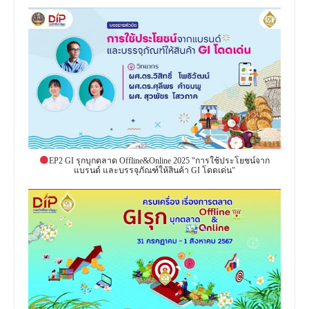
EP2 GI รุกบุกตลาด Offline&Online 2025 "การใช้ประโยชน์จาก
แบรนด์ และบรรจุภัณฑ์ให้สินค้า GI โดดเด่น"