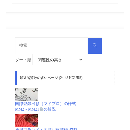
検
検
索
索
対
象:
ソート順
最近閲覧数の多いページ (24-48 HOURS)
国際登録出願（マドプロ）の様式
MM2～MM21
の解説
地域ブランド・地域団体商標 47都