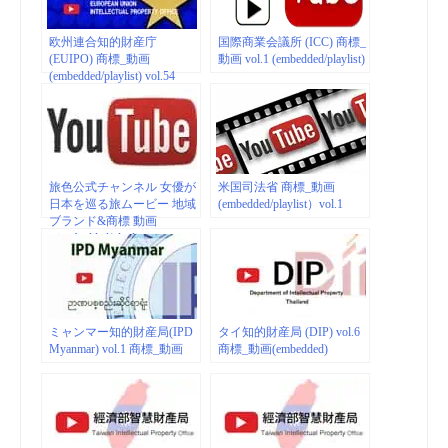
欧州連合知的財産庁
国際商業会議所 (ICC) 商標_
(EUIPO) 商標_動画
動画 vol.1 (embedded/playlist)
(embedded/playlist) vol.54
旅色公式チャンネル 女優が
米国司法省 商標_動画
日本を巡る旅ムービー 地域
(embedded/playlist）vol.1
ブランド&商標 動画
（embedded/playlist）
ミャンマー知的財産局(IPD
タイ知的財産局 (DIP) vol.6
Myanmar) vol.1 商標_動画
商標_動画(embedded)