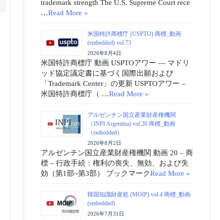
trademark strength The U.S. Supreme Court rece
…
Read More »
米国特許商標庁 (USPTO) 商標_動画
(embedded) vol.73
2026年8月4日
米国特許商標庁 動画 USPTOアワー ― マドリ
ッド協定議定書に基づく国際出願および
「Trademark Center」の更新 USPTOアワー –
米国特許商標庁（ …
Read More »
アルゼンチン国立産業財産権機関
（INPI Argentina) vol.20 商標_動画
（embedded）
2026年8月2日
アルゼンチン国立産業財産権機関 動画 20 – 商
標 – 行政手続：権利の喪失、無効、および失
効（第1部~第3部） ブックマーク
Read More »
韓国知識財産処 (MOIP) vol.4 商標_動画
(embedded)
2026年7月31日