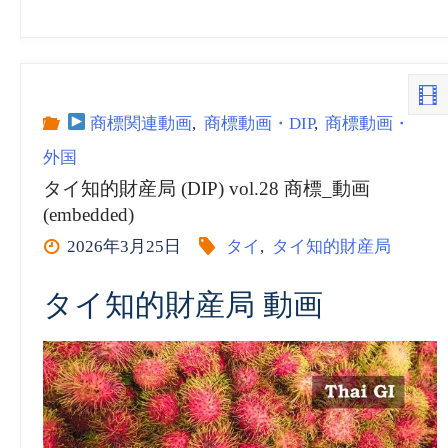
イ
最
高
商標関連動画
,
商標動画・DIP
,
商標動画・
外国
裁
タイ知的財産局 (DIP) vol.28 商標_動画
(embedded)
判
2026年3月25日
タイ
,
タイ知的財産局
所
タイ知的財産局 動画
(Court
of
Justice