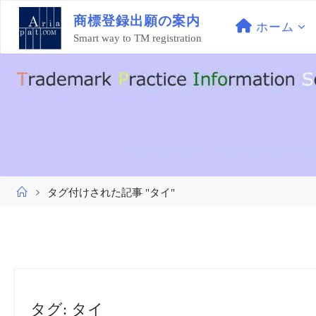
コ
商
標
登
録
出
願
の
案
内
ン
ホーム
Smart way to TM registration
テ
ン
ツ
へ
ス
キ
ッ
プ
ホ
タグ付けされた記事 "タイ"
ー
ム
タグ:
タイ