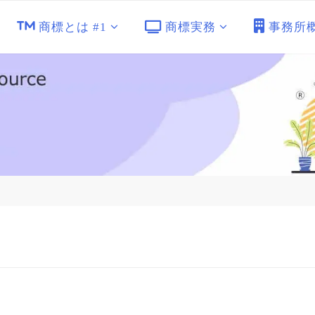
商標とは #1
商標実務
事務所