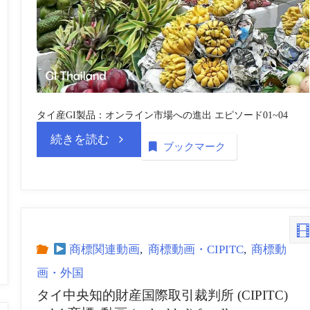
タイ産GI製品：オンライン市場への進出 エピソード01~04
“GI
続きを読む
ブックマーク
タ
イ
公
商標関連動画
,
商標動画・CIPITC
,
商標動
画・外国
式
タイ中央知的財産国際取引裁判所 (CIPITC)