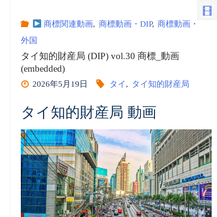
央
商標関連動画
,
商標動画・DIP
,
商標動画・
外国
知
タイ知的財産局 (DIP) vol.30 商標_動画
(embedded)
的
2026年5月19日
タイ
,
タイ知的財産局
財
タイ知的財産局 動画
産
国
際
取