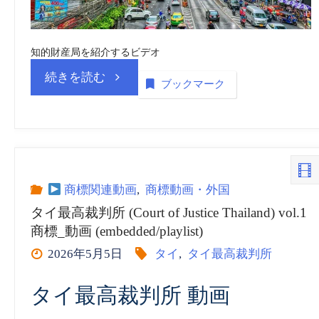
引
裁
知的財産局を紹介するビデオ
判
“タ
続きを読む
ブックマーク
所
イ
(CIPITC)
知
vol.5
的
商標関連動画
,
商標動画・外国
タイ最高裁判所 (Court of Justice Thailand) vol.1
商
財
商標_動画 (embedded/playlist)
2026年5月5日
タイ
,
タイ最高裁判所
標
産
タイ最高裁判所 動画
_
局