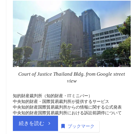
動
(DIP)
画
vol.30
(embedded)
商
CIPITC
標
Symposium
_
Court of Justice Thailand Bldg. from Google street
2025”
view
動
画
知的財産裁判所（知的財産・ITミニバー）
中央知的財産・国際貿易裁判所が提供するサービス
中央知的財産国際貿易裁判所からの情報に関する公式発表
(embedded)”
中央知的財産国際貿易裁判所における訴訟前調停について
“タ
続きを読む
ブックマーク