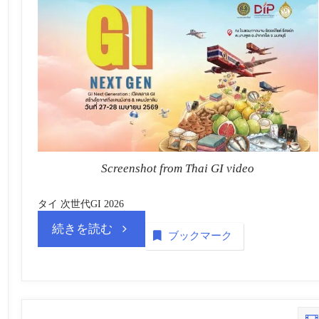
国
際
取
引
裁
Screenshot from Thai GI video
判
タイ 次世代GI 2026
“GI
続きを読む
所
ブックマーク
タ
(CIPITC)
イ
vol.4