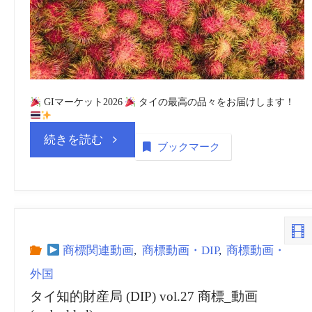
Thailand)
vol.1
商
GIマーケット2026
タイの最高の品々をお届けします！
標
“タ
続きを読む
ブックマーク
_
イ
動
知
画
的
商標関連動画
,
商標動画・DIP
,
商標動画・
(embedded/playlist)”
外国
財
タイ知的財産局 (DIP) vol.27 商標_動画