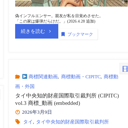
_
偽インフルエンサー。親友が私を目覚めさせた。
「この家は爆弾だらけだ。」(2026.4.28 追加)
動
“タ
続きを読む
ブックマーク
画
イ
(embedded/playlist)
知
vol.5
的
商標関連動画
,
商標動画・CIPITC
,
商標動
GI
画・外国
財
タイ中央知的財産国際取引裁判所 (CIPITC)
Next
vol.3 商標_動画 (embedded)
産
2026年3月9日
Gen
局
タイ
,
タイ中央知的財産国際取引裁判所
2026”