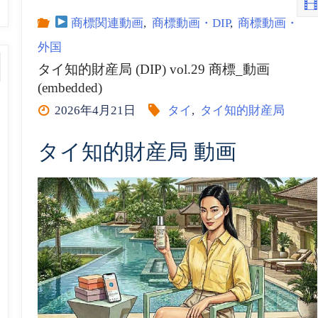
公
商標関連動画
,
商標動画・DIP
,
商標動画・
商
外国
式
標
タイ知的財産局 (DIP) vol.29 商標_動画
(embedded)
チ
_
2026年4月21日
タイ
,
タイ知的財産局
ャ
動
タイ知的財産局 動画
ン
画
ネ
(embedded)
ル
for
商
all”
標