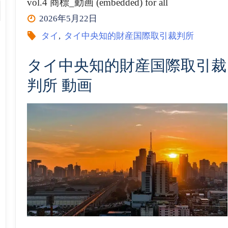
vol.4 商標_動画 (embedded) for all
チ
2026年5月22日
ャ
タイ
,
タイ中央知的財産国際取引裁判所
ン
タイ中央知的財産国際取引裁
判所 動画
ネ
ル
商
標
_
動