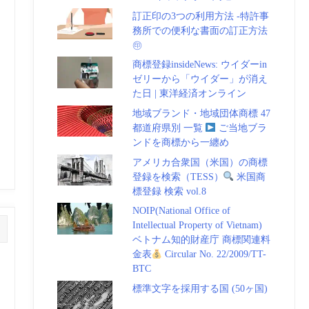
訂正印の3つの利用方法 -特許事
務所での便利な書面の訂正方法
㊞
商標登録insideNews: ウイダーin
ゼリーから「ウイダー」が消え
た日 | 東洋経済オンライン
地域ブランド・地域団体商標 47
都道府県別 一覧
ご当地ブラ
ンドを商標から一纏め
アメリカ合衆国（米国）の商標
登録を検索（TESS）
米国商
標登録 検索 vol.8
NOIP(National Office of
Intellectual Property of Vietnam)
ベトナム知的財産庁 商標関連料
金表
Circular No. 22/2009/TT-
BTC
標準文字を採用する国 (50ヶ国)