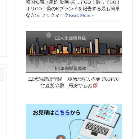
韓国知識財産処 動画 探してGO！撮ってGO！
オリGO！偽のKブランドを報告する最も簡単
な方法 ブックマーク
Read More »
EZ米国商標登録 現地代理人不要でUSPTO
に直接出願 円安でもお
得