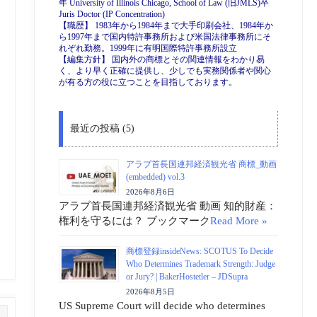
年 University of Illinois Chicago, School of Law (旧JMLS)卒
Juris Doctor (IP Concentration)
【職歴】 1983年から1984年まで大手印刷会社、1984年か
ら1997年まで国内特許事務所および米国法律事務所にそ
れぞれ勤務。1999年に有明国際特許事務所設立
【編集方針】 国内外の商標とその関連情報をわかり易
く、より早く正確に提供し、少しでも実務関係者や関心
が有る方の役に立つことを目指しております。
最近の投稿 (5)
アラブ首長国連邦経済観光省 商標_動画
(embedded) vol.3
2026年8月6日
アラブ首長国連邦経済観光省 動画 知的財産：
権利を守るには？ ブックマーク
Read More »
商標登録insideNews: SCOTUS To Decide
Who Determines Trademark Strength: Judge
or Jury? | BakerHostetler – JDSupra
2026年8月5日
US Supreme Court will decide who determines