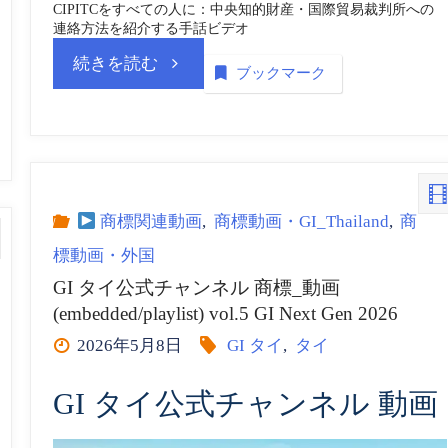
CIPITCをすべての人に：中央知的財産・国際貿易裁判所への
画
連絡方法を紹介する手話ビデオ
“タ
続きを読む
(embedded/playlist)
ブックマーク
イ
vol.6”
中
央
商標関連動画
,
商標動画・GI_Thailand
,
商
標動画・外国
知
GI タイ公式チャンネル 商標_動画
(embedded/playlist) vol.5 GI Next Gen 2026
的
2026年5月8日
GI タイ
,
タイ
財
GI タイ公式チャンネル 動画
産