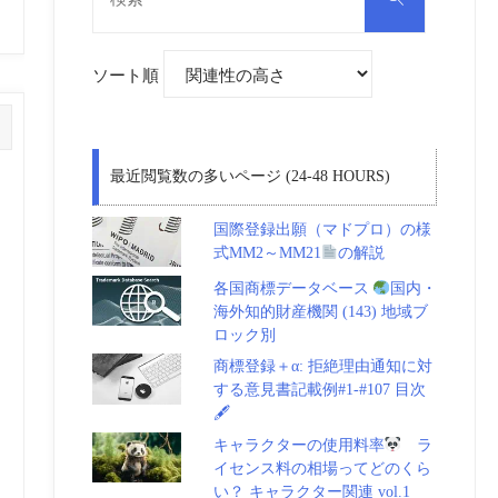
対
索
象:
ソート順
最近閲覧数の多いページ (24-48 HOURS)
国際登録出願（マドプロ）の様
式MM2～MM21
の解説
各国商標データベース
国内・
海外知的財産機関 (143) 地域ブ
ロック別
商標登録＋α: 拒絶理由通知に対
する意見書記載例#1-#107 目次
🖋
キャラクターの使用料率
ラ
イセンス料の相場ってどのくら
い？ キャラクター関連 vol.1