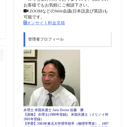
お客様でもお気軽にご相談下さい。
ZOOMなどのWeb会議(日本語及び英語)も
可能です。
オンサイト料金見積
管理者プロフィール
弁理士 米国弁護士 Juris Doctor 佐藤 勝
【資格】 弁理士(1986年登録)、米国弁護士（イリノイ州
2001年登録）
【学歴】1983年東北大学理学部卒（物理学専攻）、1997