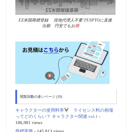
EZ米国商標登録 現地代理人不要でUSPTOに直接
出願 円安でもお
得
閲覧回数の多いページ (10)
キャラクターの使用料率
ライセンス料の相場
ってどのくらい？ キャラクター関連 vol.1
-
186,981 views
商標実務
- 145,813 views