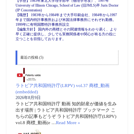
【学歴】1983年東北大学理学部卒（物理学専攻）、1997年
University of Illinois Chicago, School of Law (旧JMLS)卒 Juris Doctor
(IP Concentration)
【職歴】 1983年から1984年まで大手印刷会社、1984年から1997
年まで国内特許事務所および米国法律事務所にそれぞれ勤務。
1999年に有明国際特許事務所設立
【編集方針】 国内外の商標とその関連情報をわかり易く、より
早く正確に提供し、少しでも実務関係者や関心が有る方の役に
立つことを目指しております。
最近の投稿 (5)
ラトビア共和国特許庁(LRPV) vol.37 商標_動画
(embedded)
2026年8月9日
ラトビア共和国特許庁 動画 知的財産が価値を生み
出す場所 | ラトビア共和国特許庁 ブックマーク こ
ちらの記事もどうぞ ラトビア共和国特許庁(LRPV)
vol.8 商標_動画(e …
Read More »