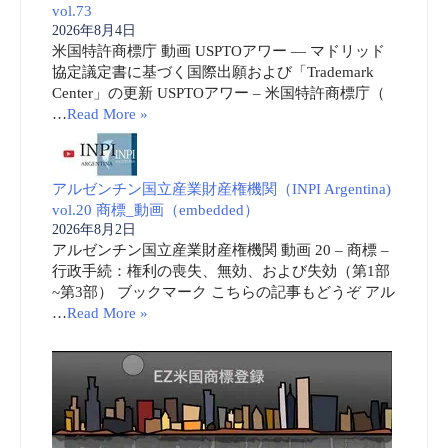
vol.73
2026年8月4日
米国特許商標庁 動画 USPTOアワー ― マドリッド
協定議定書に基づく国際出願および「Trademark
Center」の更新 USPTOアワー – 米国特許商標庁（
…
Read More »
アルゼンチン国立産業財産権機関（INPI Argentina)
vol.20 商標_動画（embedded）
2026年8月2日
アルゼンチン国立産業財産権機関 動画 20 – 商標 –
行政手続：権利の喪失、無効、および失効（第1部
~第3部） ブックマーク こちらの記事もどうぞ アル
…
Read More »