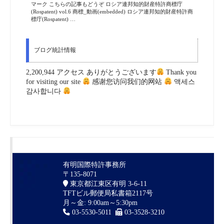
マーク こちらの記事もどうぞ ロシア連邦知的財産特許商標庁
(Rospatent) vol.6 商標_動画(embedded) ロシア連邦知的財産特許商
標庁(Rospatent) …
ブログ統計情報
2,200,944 アクセス ありがとうございます
Thank you
for visiting our site
感谢您访问我们的网站
액세스
감사합니다
有明国際特許事務所
〒135-8071
東京都江東区有明 3-6-11
TFTビル郵便局私書箱2117号
月～金: 9:00am～5:30pm
03-5530-5011
03-3528-3210