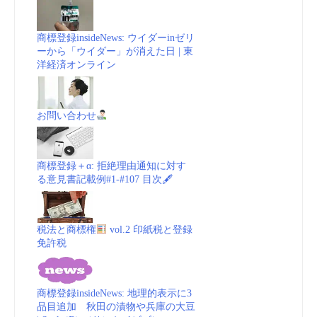
商標登録insideNews: ウイダーinゼリ
ーから「ウイダー」が消えた日 | 東
洋経済オンライン
お問い合わせ
商標登録＋α: 拒絶理由通知に対す
る意見書記載例#1-#107 目次🖋
税法と商標権
vol.2 印紙税と登録
免許税
商標登録insideNews: 地理的表示に3
品目追加 秋田の漬物や兵庫の大豆