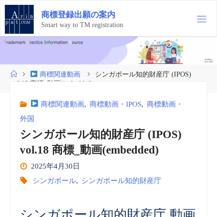
コ
商
標
登
録
出
願
の
案
内
ン
テ
Smart way to TM registration
ン
ツ
へ
ス
ホ
商標関連動画
シンガポール知的財産庁 (IPOS)
キ
ー
vol.18 商標_動画(embedded)
ッ
ム
プ
商標関連動画
,
商標動画・IPOS
,
商標動画・
外国
シンガポール知的財産庁 (IPOS)
vol.18 商標_動画(embedded)
2025年4月30日
シンガポール
,
シンガポール知的財産庁
シンガポール知的財産庁 動画