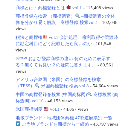
商標とは・商標登録とは
vol.1
- 115,408 views
商標登録を検索 （商標調査）
–商標調査の全体
像を分かり易く解説 商標登録 検索vol.1
- 102,048
views
税法と商標権
vol.1 会計処理 – 権利取得や譲渡時
に勘定科目にどう記載したら良いのか
- 101,546
views
®™℠ および登録商標の違い-何のために表示す
る？無くても良い？の疑問に答えます。
- 80,561
views
アメリカ合衆国（米国）の商標登録を検索
（TESS）
米国商標登録 検索 vol.8
- 54,604 views
中国の商標登録を検索 (中国商标网)
商標検索 (商
标查询) vol.10
- 46,153 views
米国商標制度
vol.1
- 44,867 views
地域ブランド・地域団体商標 47都道府県別 一覧
ご当地ブランドを商標から一纏め
- 43,797 views