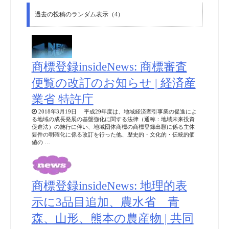
過去の投稿のランダム表示（4）
商標登録insideNews: 商標審査
便覧の改訂のお知らせ | 経済産
業省 特許庁
2018年3月19日 平成29年度は、地域経済牽引事業の促進によ
る地域の成長発展の基盤強化に関する法律（通称：地域未来投資
促進法）の施行に伴い、地域団体商標の商標登録出願に係る主体
要件の明確化に係る改訂を行った他、歴史的・文化的・伝統的価
値の …
商標登録insideNews: 地理的表
示に3品目追加、農水省 青
森、山形、熊本の農産物 | 共同