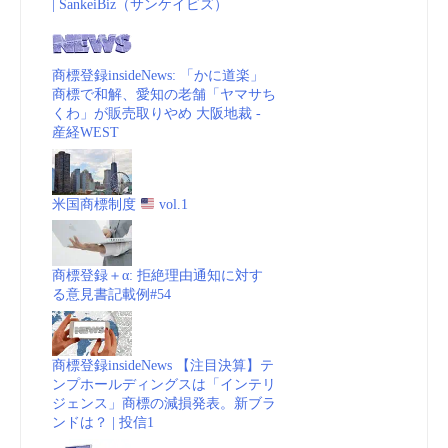
| SankeiBiz（サンケイビズ）
商標登録insideNews: 「かに道楽」
商標で和解、愛知の老舗「ヤマサち
くわ」が販売取りやめ 大阪地裁 -
産経WEST
米国商標制度
vol.1
商標登録＋α: 拒絶理由通知に対す
る意見書記載例#54
商標登録insideNews 【注目決算】テ
ンプホールディングスは「インテリ
ジェンス」商標の減損発表。新ブラ
ンドは？ | 投信1