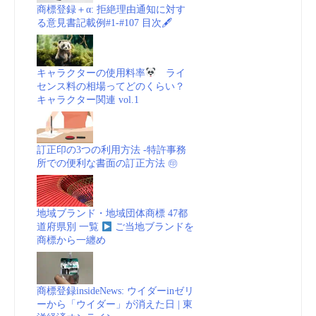
商標登録＋α: 拒絶理由通知に対す
る意見書記載例#1-#107 目次🖋
キャラクターの使用料率
ライ
センス料の相場ってどのくらい？
キャラクター関連 vol.1
訂正印の3つの利用方法 -特許事務
所での便利な書面の訂正方法 ㊞
地域ブランド・地域団体商標 47都
道府県別 一覧
ご当地ブランドを
商標から一纏め
商標登録insideNews: ウイダーinゼリ
ーから「ウイダー」が消えた日 | 東