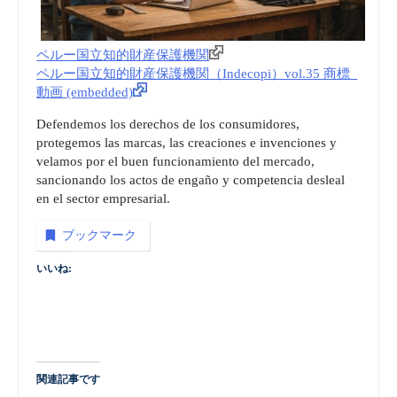
ペルー国立知的財産保護機関
ペルー国立知的財産保護機関（Indecopi）vol.35 商標_
動画 (embedded)
Defendemos los derechos de los consumidores,
protegemos las marcas, las creaciones e invenciones y
velamos por el buen funcionamiento del mercado,
sancionando los actos de engaño y competencia desleal
en el sector empresarial.
ブックマーク
いいね:
関連記事です