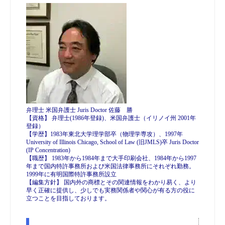
弁理士 米国弁護士 Juris Doctor 佐藤 勝
【資格】 弁理士(1986年登録)、米国弁護士（イリノイ州 2001年
登録）
【学歴】1983年東北大学理学部卒（物理学専攻）、1997年
University of Illinois Chicago, School of Law (旧JMLS)卒 Juris Doctor
(IP Concentration)
【職歴】 1983年から1984年まで大手印刷会社、1984年から1997
年まで国内特許事務所および米国法律事務所にそれぞれ勤務。
1999年に有明国際特許事務所設立
【編集方針】 国内外の商標とその関連情報をわかり易く、より
早く正確に提供し、少しでも実務関係者や関心が有る方の役に
立つことを目指しております。