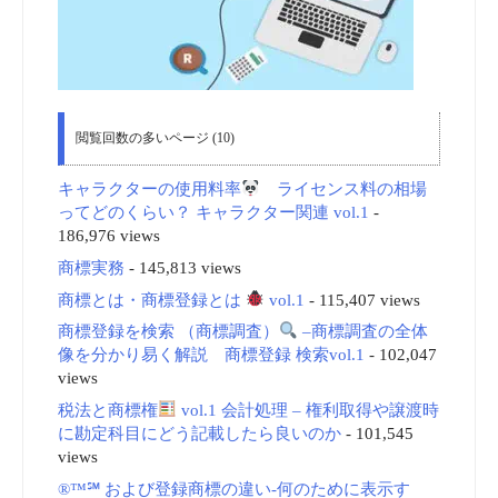
閲覧回数の多いページ (10)
キャラクターの使用料率
ライセンス料の相場
ってどのくらい？ キャラクター関連 vol.1
-
186,976 views
商標実務
- 145,813 views
商標とは・商標登録とは
vol.1
- 115,407 views
商標登録を検索 （商標調査）
–商標調査の全体
像を分かり易く解説 商標登録 検索vol.1
- 102,047
views
税法と商標権
vol.1 会計処理 – 権利取得や譲渡時
に勘定科目にどう記載したら良いのか
- 101,545
views
®™℠ および登録商標の違い-何のために表示す