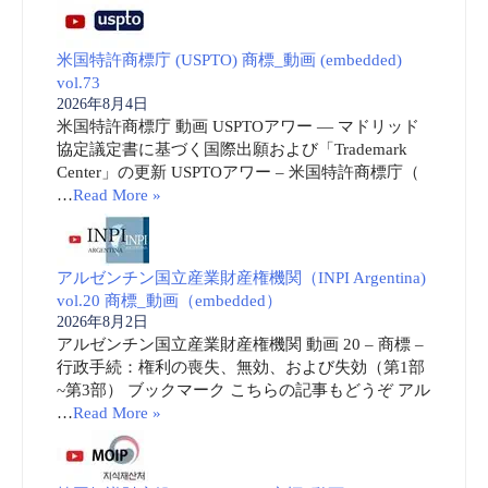
米国特許商標庁 (USPTO) 商標_動画 (embedded)
vol.73
2026年8月4日
米国特許商標庁 動画 USPTOアワー ― マドリッド
協定議定書に基づく国際出願および「Trademark
Center」の更新 USPTOアワー – 米国特許商標庁（
…
Read More »
アルゼンチン国立産業財産権機関（INPI Argentina)
vol.20 商標_動画（embedded）
2026年8月2日
アルゼンチン国立産業財産権機関 動画 20 – 商標 –
行政手続：権利の喪失、無効、および失効（第1部
~第3部） ブックマーク こちらの記事もどうぞ アル
…
Read More »