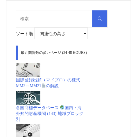
検
検
索
索
対
象:
ソート順
最近閲覧数の多いページ (24-48 HOURS)
国際登録出願（マドプロ）の様式
MM2～MM21
の解説
各国商標データベース
国内・海
外知的財産機関 (143) 地域ブロック
別