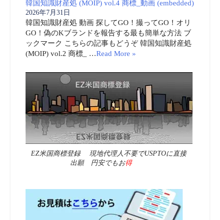
韓国知識財産処 (MOIP) vol.4 商標_動画 (embedded)
2026年7月31日
韓国知識財産処 動画 探してGO！撮ってGO！オリ
GO！偽のKブランドを報告する最も簡単な方法 ブ
ックマーク こちらの記事もどうぞ 韓国知識財産処
(MOIP) vol.2 商標_ …
Read More »
EZ米国商標登録 現地代理人不要でUSPTOに直接
出願 円安でもお
得