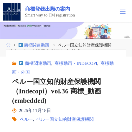
コ
商
標
登
録
出
願
の
案
内
ン
テ
Smart way to TM registration
ン
ツ
へ
ス
ホ
商標関連動画
ペルー国立知的財産保護機関
キ
ー
（Indecopi）vol.36 商標_動画 (embedded)
ッ
ム
プ
商標関連動画
,
商標動画・INDECOPI
,
商標動
画・外国
ペルー国立知的財産保護機関
（Indecopi）vol.36 商標_動画
(embedded)
2025年11月18日
ペルー
,
ペルー国立知的財産保護機関