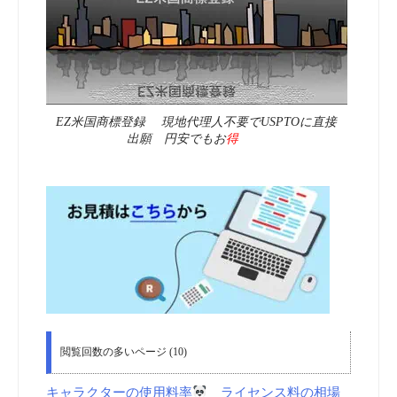
EZ米国商標登録 現地代理人不要でUSPTOに直接
出願 円安でもお
得
閲覧回数の多いページ (10)
キャラクターの使用料率
ライセンス料の相場