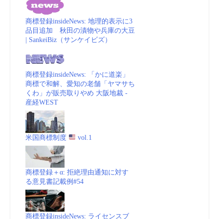
(embedded)”
商標登録insideNews: 地理的表示に3
品目追加 秋田の漬物や兵庫の大豆
| SankeiBiz（サンケイビズ）
商標登録insideNews: 「かに道楽」
商標で和解、愛知の老舗「ヤマサち
くわ」が販売取りやめ 大阪地裁 -
産経WEST
米国商標制度
vol.1
商標登録＋α: 拒絶理由通知に対す
る意見書記載例#54
商標登録insideNews: ライセンスブ