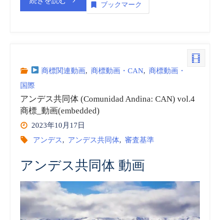
続きを読む
ブックマーク
ン
デ
ス
商標関連動画
,
商標動画・CAN
,
商標動画・
国際
共
アンデス共同体 (Comunidad Andina: CAN) vol.4
同
商標_動画(embedded)
2023年10月17日
体
アンデス
,
アンデス共同体
,
審査基準
(Comunidad
アンデス共同体 動画
Andina:
CAN)