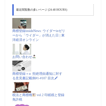
体
最近閲覧数の多いページ (24-48 HOURS)
(Comunidad
Andina:
商標登録insideNews: ウイダーinゼリ
ーから「ウイダー」が消えた日 | 東
CAN)
洋経済オンライン
vol.4
お問い合わせ
商
標
商標登録＋α: 拒絶理由通知に対す
る意見書記載例#1-#107 目次🖋
_
動
税法と商標権
vol.2 印紙税と登録
免許税
画