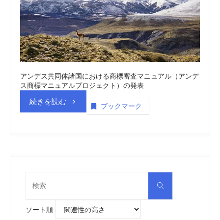
vol.5
商
標
_
アンデス共同体諸国における商標審査マニュアル（アンデ
ス商標マニュアルプロジェクト）の発表
動
“ア
続きを読む
ブックマーク
画
ン
(embedded)”
デ
ス
検
検
索
共
索
対
象:
ソート順
同