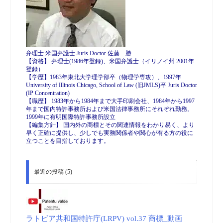
弁理士 米国弁護士 Juris Doctor 佐藤 勝
【資格】 弁理士(1986年登録)、米国弁護士（イリノイ州 2001年
登録）
【学歴】1983年東北大学理学部卒（物理学専攻）、1997年
University of Illinois Chicago, School of Law (旧JMLS)卒 Juris Doctor
(IP Concentration)
【職歴】 1983年から1984年まで大手印刷会社、1984年から1997
年まで国内特許事務所および米国法律事務所にそれぞれ勤務。
1999年に有明国際特許事務所設立
【編集方針】 国内外の商標とその関連情報をわかり易く、より
早く正確に提供し、少しでも実務関係者や関心が有る方の役に
立つことを目指しております。
最近の投稿 (5)
ラトビア共和国特許庁(LRPV) vol.37 商標_動画