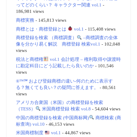
ってどのくらい？ キャラクター関連 vol.1
-
186,981 views
商標実務
- 145,813 views
商標とは・商標登録とは
vol.1
- 115,408 views
商標登録を検索 （商標調査）
–商標調査の全体
像を分かり易く解説 商標登録 検索vol.1
- 102,048
views
税法と商標権
vol.1 会計処理 – 権利取得や譲渡時
に勘定科目にどう記載したら良いのか
- 101,546
views
®™℠ および登録商標の違い-何のために表示す
る？無くても良い？の疑問に答えます。
- 80,561
views
アメリカ合衆国（米国）の商標登録を検索
（TESS）
米国商標登録 検索 vol.8
- 54,604 views
中国の商標登録を検索 (中国商标网)
商標検索 (商
标查询) vol.10
- 46,153 views
米国商標制度
vol.1
- 44,867 views