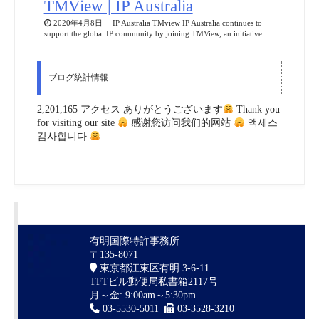
TMView | IP Australia
2020年4月8日 IP Australia TMview IP Australia continues to
support the global IP community by joining TMView, an initiative …
ブログ統計情報
2,201,165 アクセス ありがとうございます
Thank you
for visiting our site
感谢您访问我们的网站
액세스
감사합니다
有明国際特許事務所
〒135-8071
東京都江東区有明 3-6-11
TFTビル郵便局私書箱2117号
月～金: 9:00am～5:30pm
03-5530-5011
03-3528-3210