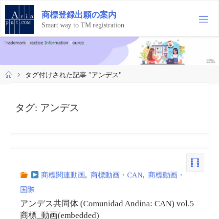
コ
商
標
登
録
出
願
の
案
内
ン
テ
Smart way to TM registration
ン
ツ
へ
ス
ホ
タグ付けされた記事 "アンデス"
キ
ー
ッ
ム
プ
タグ:
アンデス
商標関連動画
,
商標動画・CAN
,
商標動画・
国際
アンデス共同体 (Comunidad Andina: CAN) vol.5
商標_動画(embedded)