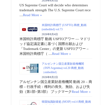
2026年8月5日
US Supreme Court will decide who determines
trademark strength The U.S. Supreme Court rece
…
Read More »
米国特許商標庁 (USPTO) 商標_動画
(embedded) vol.73
2026年8月4日
米国特許商標庁 動画 USPTOアワー ― マドリ
ッド協定議定書に基づく国際出願および
「Trademark Center」の更新 USPTOアワー –
米国特許商標庁（ …
Read More »
アルゼンチン国立産業財産権機関
（INPI Argentina) vol.20 商標_動画
（embedded）
2026年8月2日
アルゼンチン国立産業財産権機関 動画 20 – 商
標 – 行政手続：権利の喪失、無効、および失
効（第1部~第3部） ブックマーク
Read More »
韓国知識財産処 (MOIP) vol.4 商標_動画