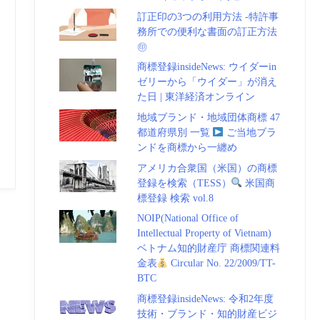
訂正印の3つの利用方法 -特許事
務所での便利な書面の訂正方法
㊞
商標登録insideNews: ウイダーin
ゼリーから「ウイダー」が消え
た日 | 東洋経済オンライン
地域ブランド・地域団体商標 47
都道府県別 一覧
ご当地ブラ
ンドを商標から一纏め
アメリカ合衆国（米国）の商標
登録を検索（TESS）
米国商
標登録 検索 vol.8
NOIP(National Office of
Intellectual Property of Vietnam)
ベトナム知的財産庁 商標関連料
金表
Circular No. 22/2009/TT-
BTC
商標登録insideNews: 令和2年度
技術・ブランド・知的財産ビジ