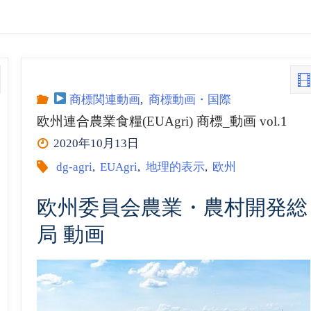
商標関連動画
,
商標動画・国際
欧州連合農業食糧(EUAgri) 商標_動画 vol.1
2020年10月13日
dg-agri
,
EUAgri
,
地理的表示
,
欧州
欧州委員会農業・農村開発総
局 動画