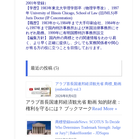
2001年登録）
【学歴】1983年東北大学理学部卒（物理学専攻）、1997
年 University of Illinois Chicago, School of Law (旧JMLS)卒
Juris Doctor (IP Concentration)
【職歴】 1983年から1984年まで大手印刷会社、1984年か
ら1997年まで国内特許事務所および米国法律事務所にそ
れぞれ勤務。1999年に有明国際特許事務所設立
【編集方針】 国内外の商標とその関連情報をわかり易
く、より早く正確に提供し、少しでも実務関係者や関心
が有る方の役に立つことを目指しております。
最近の投稿 (5)
アラブ首長国連邦経済観光省 商標_動画
(embedded) vol.3
2026年8月6日
アラブ首長国連邦経済観光省 動画 知的財産：
権利を守るには？ ブックマーク
Read More »
商標登録insideNews: SCOTUS To Decide
Who Determines Trademark Strength: Judge
or Jury? | BakerHostetler – JDSupra