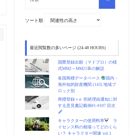
対
索
象:
ソート順
最近閲覧数の多いページ (24-48 HOURS)
国際登録出願（マドプロ）の様
式MM2～MM21
の解説
各国商標データベース
国内・
海外知的財産機関 (143) 地域ブ
ロック別
商標登録＋α: 拒絶理由通知に対
する意見書記載例#1-#107 目次
🖋
キャラクターの使用料率
ラ
イセンス料の相場ってどのくら
い？ キャラクター関連 vol.1