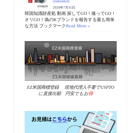
(embedded)
2026年7月31日
韓国知識財産処 動画 探してGO！撮ってGO！
オリGO！偽のKブランドを報告する最も簡単
な方法 ブックマーク
Read More »
EZ米国商標登録 現地代理人不要でUSPTO
に直接出願 円安でもお
得