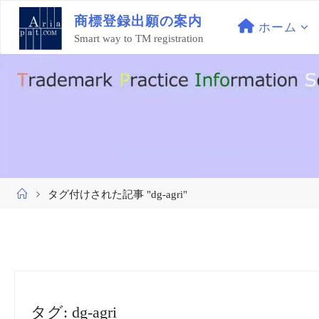
コ
商
標
登
録
出
願
の
案
内
ン
ホーム
Smart way to TM registration
テ
ン
ツ
へ
ス
キ
ッ
プ
ホ
タグ付けされた記事 "dg-agri"
ー
ム
タグ:
dg-agri