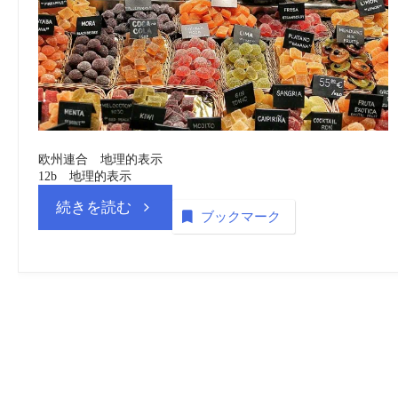
欧州連合 地理的表示
12b 地理的表示
“欧
続きを読む
ブックマーク
州
連
合
農