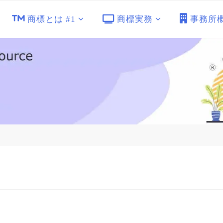
商標とは #1
商標実務
事務所