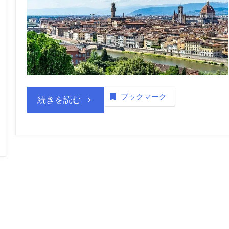
ブックマーク
“欧
続きを読む
州
連
合
農