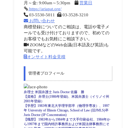
月～金: 9:00am～5:30pm
営業日
https://ariapat.org/
03-5530-5011
03-3528-3210
お問い合わせ
商標登録についてのご相談は、電話や電子メ
ールでも受け付けておりますので、初めての
お客様でもお気軽にご相談下さい。
ZOOMなどのWeb会議(日本語及び英語)も
可能です。
オンサイト料金見積
管理者プロフィール
弁理士 米国弁護士 Juris Doctor 佐藤 勝
【資格】 弁理士(1986年登録)、米国弁護士（イリノイ州
2001年登録）
【学歴】1983年東北大学理学部卒（物理学専攻）、1997
年 University of Illinois Chicago, School of Law (旧JMLS)卒
Juris Doctor (IP Concentration)
【職歴】 1983年から1984年まで大手印刷会社、1984年か
ら1997年まで国内特許事務所および米国法律事務所にそ