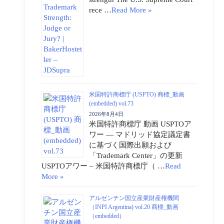
rece …
Read More »
米国特許商標庁 (USPTO) 商標_動画
(embedded) vol.73
2026年8月4日
米国特許商標庁 動画 USPTOア
ワー ― マドリッド協定議定書
に基づく国際出願および
「Trademark Center」の更新
USPTOアワー – 米国特許商標庁（ …
Read
More »
アルゼンチン国立産業財産権機関
（INPI Argentina) vol.20 商標_動画
（embedded）