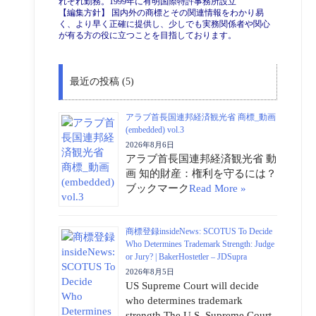
れぞれ勤務。1999年に有明国際特許事務所設立
【編集方針】 国内外の商標とその関連情報をわかり易
く、より早く正確に提供し、少しでも実務関係者や関心
が有る方の役に立つことを目指しております。
最近の投稿 (5)
アラブ首長国連邦経済観光省 商標_動画
(embedded) vol.3
2026年8月6日
アラブ首長国連邦経済観光省 動
画 知的財産：権利を守るには？
ブックマーク
Read More »
商標登録insideNews: SCOTUS To Decide
Who Determines Trademark Strength: Judge
or Jury? | BakerHostetler – JDSupra
2026年8月5日
US Supreme Court will decide
who determines trademark
strength The U.S. Supreme Court