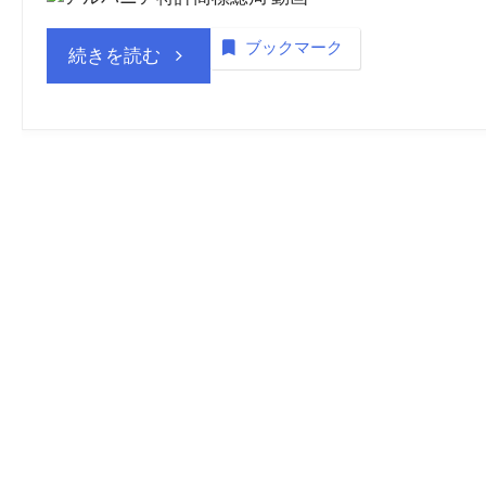
ブックマーク
“ア
続きを読む
ル
バ
ニ
ア
特
許
商