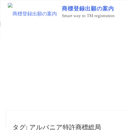
コ
商
標
登
録
出
願
の
案
内
ン
Smart way to TM registration
テ
ン
ツ
ホ
タグ付けされた記事 "アルバニア特許商標総局"
へ
ー
ス
ム
キ
ッ
プ
タグ:
アルバニア特許商標総局