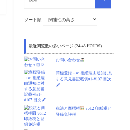
対
索
象:
ソート順
最近閲覧数の多いページ (24-48 HOURS)
お問い合わせ
商標登録＋α: 拒絶理由通知に対
する意見書記載例#1-#107 目次
🖋
税法と商標権
vol.2 印紙税と
登録免許税