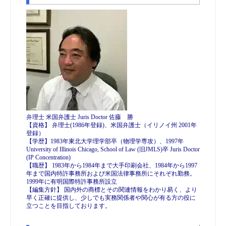
弁理士 米国弁護士 Juris Doctor 佐藤 勝
【資格】 弁理士(1986年登録)、米国弁護士（イリノイ州 2001年
登録）
【学歴】1983年東北大学理学部卒（物理学専攻）、1997年
University of Illinois Chicago, School of Law (旧JMLS)卒 Juris Doctor
(IP Concentration)
【職歴】 1983年から1984年まで大手印刷会社、1984年から1997
年まで国内特許事務所および米国法律事務所にそれぞれ勤務。
1999年に有明国際特許事務所設立
【編集方針】 国内外の商標とその関連情報をわかり易く、より
早く正確に提供し、少しでも実務関係者や関心が有る方の役に
立つことを目指しております。