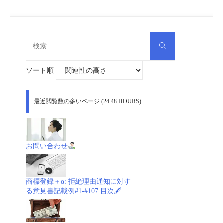
国
標
立
_
検
検
索
農
索
対
動
象:
ソート順
産
画
物
(embedded/playlist)
最近閲覧数の多いページ (24-48 HOURS)
品
원
質
산
お問い合わせ
管
지
商標登録＋α: 拒絶理由通知に対す
理
표
る意見書記載例#1-#107 目次🖋
院
시