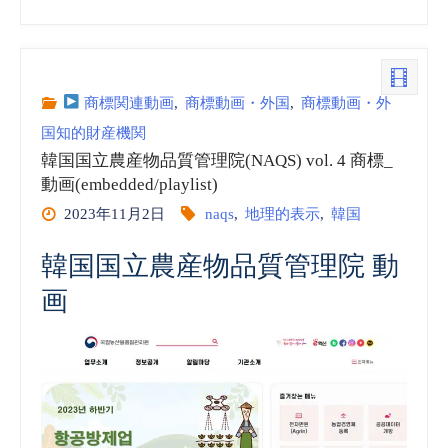
国
国
立
商標関連動画
,
商標動画・外国
,
商標動画・外
国知的財産機関
農
韓国国立農産物品質管理院(NAQS) vol. 4 商標_
産
動画(embedded/playlist)
2023年11月2日
naqs
,
地理的表示
,
韓国
物
韓国国立農産物品質管理院 動
品
画
質
管
理