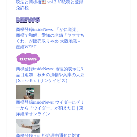
税法と商標権
vol.2 印紙税と登録
(NAQS)
관
免許税
商
리”
商標登録insideNews: 「かに道楽」
標
商標で和解、愛知の老舗「ヤマサち
くわ」が販売取りやめ 大阪地裁 -
_
産経WEST
動
商標登録insideNews: 地理的表示に3
画
品目追加 秋田の漬物や兵庫の大豆
| SankeiBiz（サンケイビズ）
(embedded)
vol.1”
商標登録insideNews: ウイダーinゼリ
ーから「ウイダー」が消えた日 | 東
洋経済オンライン
商標登録＋α: 拒絶理由通知に対す