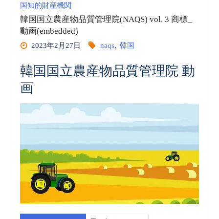
国知的財産機関
農
韓国国立農産物品質管理院(NAQS) vol. 3 商標_
動画(embedded)
産
2023年2月27日
naqs
,
韓国
物
韓国国立農産物品質管理院 動
品
画
質
管
理
院
(NAQS)
vol.