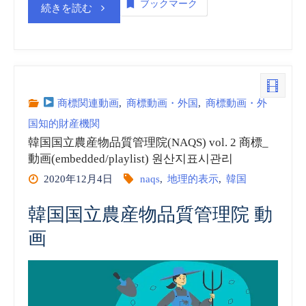
ブックマーク
“韓
続きを読む
4
国
商
国
標
立
商標関連動画
,
商標動画・外国
,
商標動画・外
_
国知的財産機関
農
動
韓国国立農産物品質管理院(NAQS) vol. 2 商標_
動画(embedded/playlist) 원산지표시관리
産
画
2020年12月4日
naqs
,
地理的表示
,
韓国
物
(embedded/playlist)”
韓国国立農産物品質管理院 動
品
画
質
管