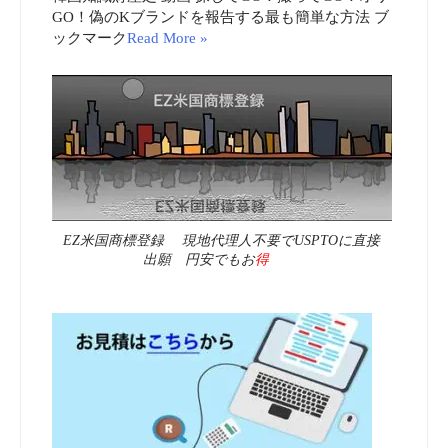
GO！偽のKブランドを報告する最も簡単な方法 ブ
ックマーク
Read More »
EZ米国商標登録 現地代理人不要でUSPTOに直接
出願 円安でもお
得