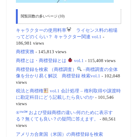
閲覧回数の多いページ (10)
キャラクターの使用料率
ライセンス料の相場
ってどのくらい？ キャラクター関連 vol.1
-
186,981 views
商標実務
- 145,813 views
商標とは・商標登録とは
vol.1
- 115,408 views
商標登録を検索 （商標調査）
–商標調査の全体
像を分かり易く解説 商標登録 検索vol.1
- 102,048
views
税法と商標権
vol.1 会計処理 – 権利取得や譲渡時
に勘定科目にどう記載したら良いのか
- 101,546
views
®™℠ および登録商標の違い-何のために表示す
る？無くても良い？の疑問に答えます。
- 80,561
views
アメリカ合衆国（米国）の商標登録を検索