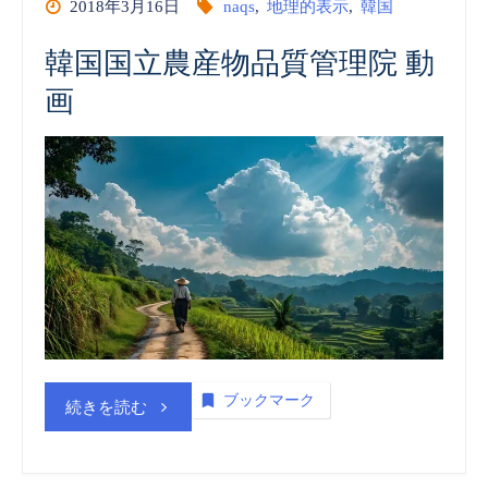
2018年3月16日
naqs
,
地理的表示
,
韓国
(embedded)”
物
韓国国立農産物品質管理院 動
品
画
質
管
理
院
(NAQS)
vol.
ブックマーク
“韓
続きを読む
2
国
商