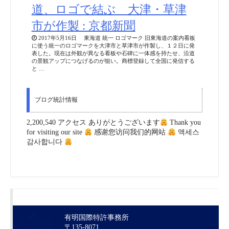
道、ロゴで結ぶ 大津・草津
市が作製 : 京都新聞
2017年5月16日 東海道 統一 ロゴマーク 旧東海道の案内看板
に使う統一のロゴマークを大津市と草津市が作製し、１２日に発
表した。現在は外観が異なる看板や石碑に一体感を持たせ、沿道
の景観アップにつなげるのが狙い。商標登録して全国に発信する
と …
ブログ統計情報
2,200,540 アクセス ありがとうございます
Thank you
for visiting our site
感谢您访问我们的网站
액세스
감사합니다
有明国際特許事務所
〒135-8071