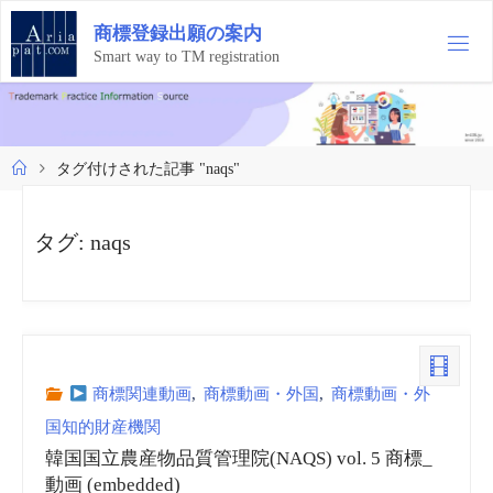
コ
商
標
登
録
出
願
の
案
内
ン
テ
Smart way to TM registration
ン
ツ
へ
ス
ホ
タグ付けされた記事 "naqs"
キ
ー
ッ
ム
プ
タグ:
naqs
商標関連動画
,
商標動画・外国
,
商標動画・外
国知的財産機関
韓国国立農産物品質管理院(NAQS) vol. 5 商標_
動画 (embedded)