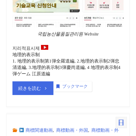
院
(NAQS)
vol.
국립농산물품질관리원 Website
5
지리적표시제
地理的表示制
商
1. 地理的表示制第1弾全羅道編, 2.地理的表示制2弾忠
清道編, 3.地理的表示制3弾慶尚道編, 4 地理的表示制4
標
弾ゲーム 江原道編
_
ブックマーク
“韓
続きを読む
動
国
画
国
(embedded)”
立
商標関連動画
,
商標動画・外国
,
商標動画・外