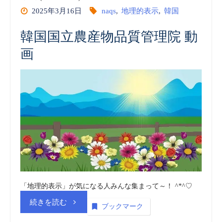
2025年3月16日
naqs
,
地理的表示
,
韓国
韓国国立農産物品質管理院 動
画
「地理的表示」が気になる人みんな集まって～！ ^*^♡
“韓
続きを読む
ブックマーク