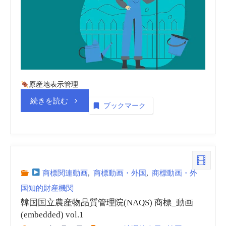
理
院
(NAQS)
vol.
原産地表示管理
3
“韓
続きを読む
ブックマーク
商
国
標
国
_
立
商標関連動画
,
商標動画・外国
,
商標動画・外
国知的財産機関
動
農
韓国国立農産物品質管理院(NAQS) 商標_動画
画
産
(embedded) vol.1