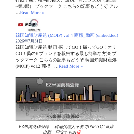
~第3部） ブックマーク こちらの記事もどうぞ アル
…
Read More »
韓国知識財産処 (MOIP) vol.4 商標_動画 (embedded)
2026年7月31日
韓国知識財産処 動画 探してGO！撮ってGO！オリ
GO！偽のKブランドを報告する最も簡単な方法 ブ
ックマーク こちらの記事もどうぞ 韓国知識財産処
(MOIP) vol.2 商標_ …
Read More »
EZ米国商標登録 現地代理人不要でUSPTOに直接
出願 円安でもお
得