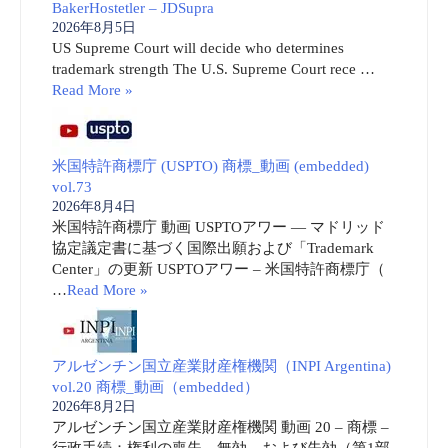
BakerHostetler – JDSupra
2026年8月5日
US Supreme Court will decide who determines
trademark strength The U.S. Supreme Court rece …
Read More »
米国特許商標庁 (USPTO) 商標_動画 (embedded)
vol.73
2026年8月4日
米国特許商標庁 動画 USPTOアワー ― マドリッド
協定議定書に基づく国際出願および「Trademark
Center」の更新 USPTOアワー – 米国特許商標庁（
…
Read More »
アルゼンチン国立産業財産権機関（INPI Argentina)
vol.20 商標_動画（embedded）
2026年8月2日
アルゼンチン国立産業財産権機関 動画 20 – 商標 –
行政手続：権利の喪失、無効、および失効（第1部