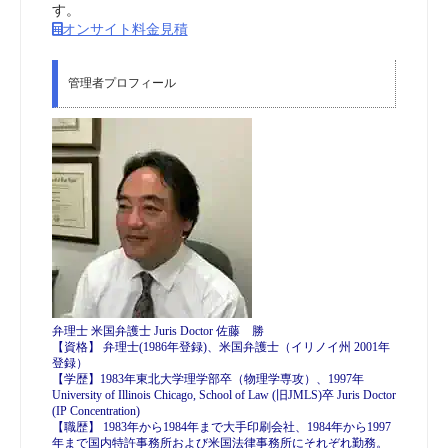
す。
オンサイト料金見積
管理者プロフィール
弁理士 米国弁護士 Juris Doctor 佐藤 勝
【資格】 弁理士(1986年登録)、米国弁護士（イリノイ州 2001年
登録）
【学歴】1983年東北大学理学部卒（物理学専攻）、1997年
University of Illinois Chicago, School of Law (旧JMLS)卒 Juris Doctor
(IP Concentration)
【職歴】 1983年から1984年まで大手印刷会社、1984年から1997
年まで国内特許事務所および米国法律事務所にそれぞれ勤務。