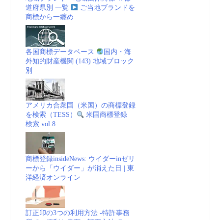
道府県別 一覧
ご当地ブランドを
商標から一纏め
各国商標データベース
国内・海
外知的財産機関 (143) 地域ブロック
別
アメリカ合衆国（米国）の商標登録
を検索（TESS）
米国商標登録
検索 vol.8
商標登録insideNews: ウイダーinゼリ
ーから「ウイダー」が消えた日 | 東
洋経済オンライン
訂正印の3つの利用方法 -特許事務