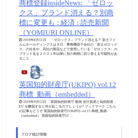
商標登録insideNews: 「ゼロッ
クス」ブランド消える？別商
標に変更も : 経済 : 読売新聞
（YOMIURI ONLINE）
2018年8月11日 「ゼロックス」ブランド消える？ 富士フイ
ルムホールディングスは９日、事務機器子会社の「富士ゼロック
ス」の社名や、同社の製品などで使用している「ゼロックス」の
ブランド名を２０２１年以降に別の商標に切り替える可能性があ
ること …
英国知的財産庁(UKIPO) vol.12
商標_動画（embedded）
2019年9月12日 英国知的財産庁 動画 並行貿易と知的財産 –
EU を離脱すると何が起こるのでしょうか? ブックマーク こちら
の記事もどうぞ 英国知的財産庁(UKIPO) vol.15 商標_動画
（embedded） 英国知的財産庁(U …
ブログ統計情報