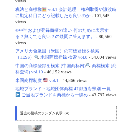
views
税法と商標権
vol.1 会計処理 – 権利取得や譲渡時
に勘定科目にどう記載したら良いのか
- 101,545
views
®™℠ および登録商標の違い-何のために表示す
る？無くても良い？の疑問に答えます。
- 80,560
views
アメリカ合衆国（米国）の商標登録を検索
（TESS）
米国商標登録 検索 vol.8
- 54,604 views
中国の商標登録を検索 (中国商标网)
商標検索 (商
标查询) vol.10
- 46,152 views
米国商標制度
vol.1
- 44,866 views
地域ブランド・地域団体商標 47都道府県別 一覧
ご当地ブランドを商標から一纏め
- 43,797 views
過去の投稿のランダム表示（4）