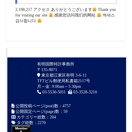
2,198,217 アクセス ありがとうございます
Thank you
for visiting our site
感谢您访问我们的网站
액세스
감사합니다
有明国際特許事務所
〒135-8071
東京都江東区有明 3-6-11
TFTビル郵便局私書箱2117号
月～金: 9:00am～5:30pm
03-5530-5011
03-3528-3210
公開投稿ページ(post)数：4757
公開固定ページ(page)数：59
カテゴリー総数：204
タグ総数：2270