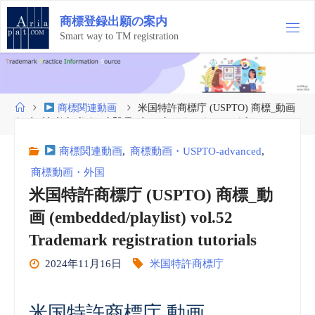
コ
商
標
登
録
出
願
の
案
内
ン
テ
Smart way to TM registration
ン
ツ
へ
ス
ホ
商標関連動画
米国特許商標庁 (USPTO) 商標_動画
キ
ー
(embedded/playlist) vol.52 Trademark registration tutorials
ッ
ム
プ
商標関連動画
,
商標動画・USPTO-advanced
,
商標動画・外国
米国特許商標庁 (USPTO) 商標_動
画 (embedded/playlist) vol.52
Trademark registration tutorials
2024年11月16日
米国特許商標庁
米国特許商標庁 動画