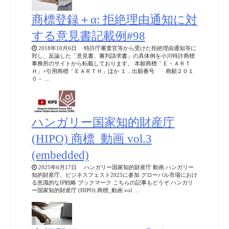
商標登録＋α: 拒絶理由通知に対
する意見書記載例#98
2018年10月6日 特許庁審査官等から受けた拒絶理由通知等に
対し、反論した「意見書、審判請求書」の具体例を小川特許商標
事務所のサイトから転載しております。 本願商標「Ｅ－ＡＲＴ
Ｈ」×引用商標「ＥＡＲＴＨ」ほか １．出願番号 商願２０１
０－ …
ハンガリー国家知的財産庁
(HIPO) 商標_動画 vol.3
(embedded)
2025年6月17日 ハンガリー国家知的財産庁 動画 ハンガリー
知的財産庁、ビジネスフェスト2025に参加 グローバル市場におけ
る意識的なIP戦略 ブックマーク こちらの記事もどうぞ ハンガリ
ー国家知的財産庁 (HIPO) 商標_動画 vol …