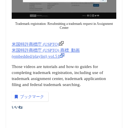
Trademark registration: Resubmitting a trademark request in Assignment
Center
米国特許商標庁 (USPTO)
米国特許商標庁 (USPTO) 商標_動画
(embedded/playlist) vol.51
Those videos are tutorials and how-to guides for
completing trademark registration, including use of
trademark assignment center, trademark applicantion
filing and federal trademark searching.
ブックマーク
いいね: