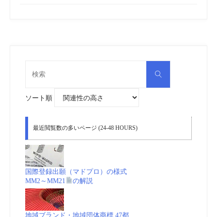
検
検
索
索
対
象:
ソート順
最近閲覧数の多いページ (24-48 HOURS)
国際登録出願（マドプロ）の様式
MM2～MM21
の解説
地域ブランド・地域団体商標 47都