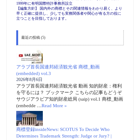
1999年に有明国際特許事務所設立
【編集方針】 国内外の商標とその関連情報をわかり易く、より
早く正確に提供し、少しでも実務関係者や関心が有る方の役に
立つことを目指しております。
最近の投稿 (5)
アラブ首長国連邦経済観光省 商標_動画
(embedded) vol.3
2026年8月6日
アラブ首長国連邦経済観光省 動画 知的財産：権利
を守るには？ ブックマーク こちらの記事もどうぞ
サウジアラビア知的財産総局 (saip) vol.1 商標_動画
(embedde …
Read More »
商標登録insideNews: SCOTUS To Decide Who
Determines Trademark Strength: Judge or Jury? |