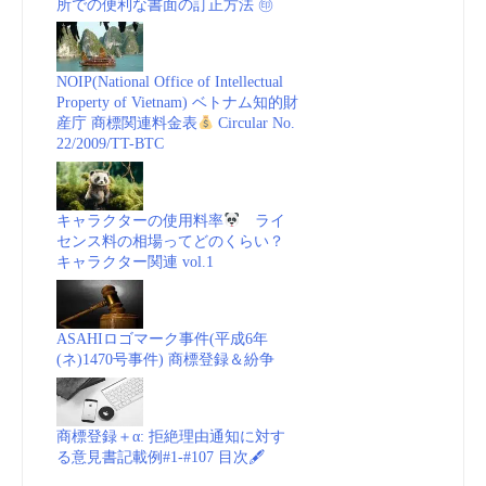
所での便利な書面の訂正方法 ㊞
NOIP(National Office of Intellectual
Property of Vietnam) ベトナム知的財
産庁 商標関連料金表
Circular No.
22/2009/TT-BTC
キャラクターの使用料率
ライ
センス料の相場ってどのくらい？
キャラクター関連 vol.1
ASAHIロゴマーク事件(平成6年
(ネ)1470号事件) 商標登録＆紛争
商標登録＋α: 拒絶理由通知に対す
る意見書記載例#1-#107 目次🖋