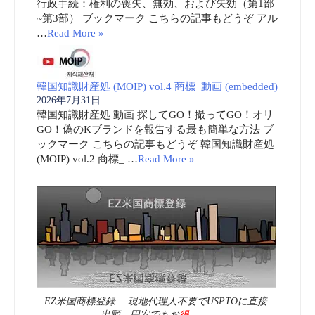
行政手続：権利の喪失、無効、および失効（第1部
~第3部） ブックマーク こちらの記事もどうぞ アル
…
Read More »
韓国知識財産処 (MOIP) vol.4 商標_動画 (embedded)
2026年7月31日
韓国知識財産処 動画 探してGO！撮ってGO！オリ
GO！偽のKブランドを報告する最も簡単な方法 ブ
ックマーク こちらの記事もどうぞ 韓国知識財産処
(MOIP) vol.2 商標_ …
Read More »
EZ米国商標登録 現地代理人不要でUSPTOに直接
出願 円安でもお
得