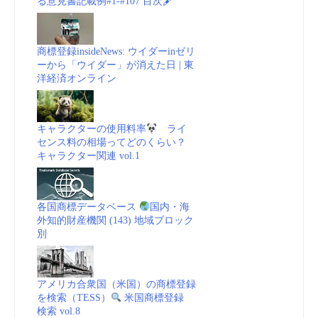
る意見書記載例#1-#107 目次🖋
商標登録insideNews: ウイダーinゼリ
ーから「ウイダー」が消えた日 | 東
洋経済オンライン
キャラクターの使用料率
ライ
センス料の相場ってどのくらい？
キャラクター関連 vol.1
各国商標データベース
国内・海
外知的財産機関 (143) 地域ブロック
別
アメリカ合衆国（米国）の商標登録
を検索（TESS）
米国商標登録
検索 vol.8