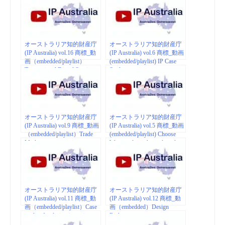
オーストラリア知的財産庁
オーストラリア知的財産庁
(IP Australia) vol.16 商標_動
(IP Australia) vol.6 商標_動画
画（embedded/playlist）
(embedded/playlist) IP Case
Transactional Digital Services
Studies
program
オーストラリア知的財産庁
オーストラリア知的財産庁
(IP Australia) vol.9 商標_動画
(IP Australia) vol.5 商標_動画
（embedded/playlist）Trade
(embedded/playlist) Choose
Marks
Wise: trade mark goods and
services
オーストラリア知的財産庁
オーストラリア知的財産庁
(IP Australia) vol.11 商標_動
(IP Australia) vol.12 商標_動
画（embedded/playlist）Case
画（embedded）Design
studies for design-intensive
Rights
industries