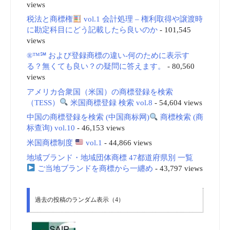
views
税法と商標権
vol.1 会計処理 – 権利取得や譲渡時
に勘定科目にどう記載したら良いのか
- 101,545
views
®™℠ および登録商標の違い-何のために表示す
る？無くても良い？の疑問に答えます。
- 80,560
views
アメリカ合衆国（米国）の商標登録を検索
（TESS）
米国商標登録 検索 vol.8
- 54,604 views
中国の商標登録を検索 (中国商标网)
商標検索 (商
标查询) vol.10
- 46,153 views
米国商標制度
vol.1
- 44,866 views
地域ブランド・地域団体商標 47都道府県別 一覧
ご当地ブランドを商標から一纏め
- 43,797 views
過去の投稿のランダム表示（4）