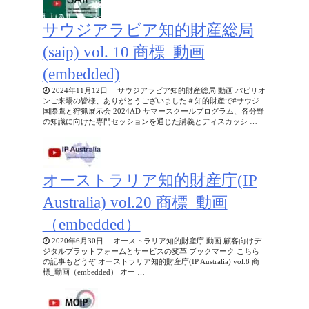
サウジアラビア知的財産総局
(saip) vol. 10 商標_動画
(embedded)
2024年11月12日 サウジアラビア知的財産総局 動画 パビリオ
ンご来場の皆様、ありがとうございました＃知的財産で#サウジ
国際鷹と狩猟展示会 2024AD サマースクールプログラム、各分野
の知識に向けた専門セッションを通じた講義とディスカッシ …
オーストラリア知的財産庁(IP
Australia) vol.20 商標_動画
（embedded）
2020年6月30日 オーストラリア知的財産庁 動画 顧客向けデ
ジタルプラットフォームとサービスの変革 ブックマーク こちら
の記事もどうぞ オーストラリア知的財産庁(IP Australia) vol.8 商
標_動画（embedded） オー …