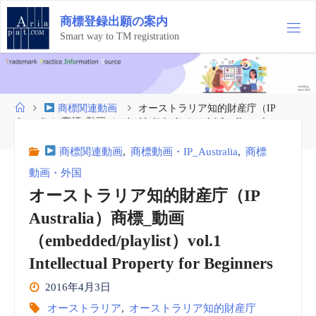
コ
商
標
登
録
出
願
の
案
内
ン
テ
Smart way to TM registration
ン
ツ
へ
ス
ホ
商標関連動画
オーストラリア知的財産庁（IP
キ
ー
Australia）商標_動画（embedded/playlist）vol.1 Intellectual
ッ
ム
Property for Beginners
プ
商標関連動画
,
商標動画・IP_Australia
,
商標
動画・外国
オーストラリア知的財産庁（IP
Australia）商標_動画
（embedded/playlist）vol.1
Intellectual Property for Beginners
2016年4月3日
オーストラリア
,
オーストラリア知的財産庁