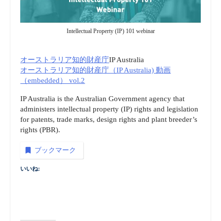
Intellectual Property (IP) 101 webinar
オーストラリア知的財産庁
IP Australia
オーストラリア知的財産庁（IP Australia) 動画
（embedded） vol.2
IP Australia is the Australian Government agency that
administers intellectual property (IP) rights and legislation
for patents, trade marks, design rights and plant breeder’s
rights (PBR).
ブックマーク
いいね: