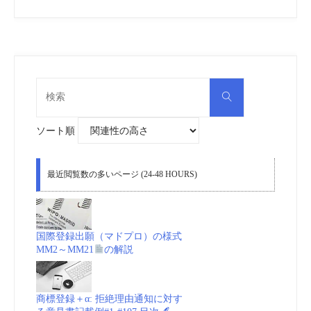
検
検
索
索
対
象:
ソート順
最近閲覧数の多いページ (24-48 HOURS)
国際登録出願（マドプロ）の様式
MM2～MM21
の解説
商標登録＋α: 拒絶理由通知に対す