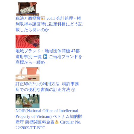
税法と商標権
vol.1 会計処理 - 権
利取得や譲渡時に勘定科目にどう記
載したら良いのか
地域ブランド・地域団体商標 47都
道府県別 一覧
ご当地ブランドを
商標から一纏め
訂正印の3つの利用方法 -特許事務
所での便利な書面の訂正方法 ㊞
NOIP(National Office of Intellectual
Property of Vietnam) ベトナム知的財
産庁 商標関連料金表
Circular No.
22/2009/TT-BTC