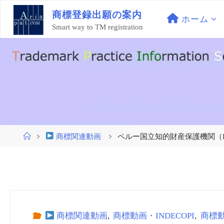
コ
商
標
登
録
出
願
の
案
内
ン
ホーム
Smart way to TM registration
テ
ン
ツ
へ
ス
キ
ッ
プ
ホ
商標関連動画
ペルー国立知的財産保護機関（Indec
ー
ム
商標関連動画
,
商標動画・INDECOPI
,
商標