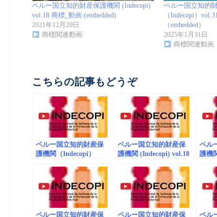
ペルー国立知的財産保護機関 (Indecopi)
ペルー国立知的
vol.18 商標_動画 (embedded)
（Indecopi）vol
2021年12月20日
（embedded）
商標関連動画
2025年1月31日
商標関連動画
こちらの記事もどうぞ
ペルー国立知的財産保
ペルー国立知的財産保
ペル
護機関（Indecopi）
護機関 (Indecopi) vol.18
護機関
vol.30 商標_動画
商標_動画 (embedded)
vol.
（embedded/playlist）
（emb
El arbolito del Indecopi
ペルー国立知的財産保
ペルー国立知的財産保
ペル