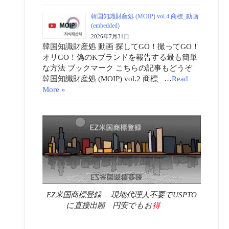
韓国知識財産処 (MOIP) vol.4 商標_動画
(embedded)
2026年7月31日
韓国知識財産処 動画 探してGO！撮ってGO！
オリGO！偽のKブランドを報告する最も簡単
な方法 ブックマーク こちらの記事もどうぞ
韓国知識財産処 (MOIP) vol.2 商標_ …
Read
More »
EZ米国商標登録 現地代理人不要でUSPTO
に直接出願 円安でもお
得