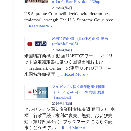
or Jury? | BakerHostetler – JDSupra
2026年8月5日
US Supreme Court will decide who determines
trademark strength The U.S. Supreme Court rece
…
Read More »
米国特許商標庁 (USPTO) 商標_動画
(embedded) vol.73
2026年8月4日
米国特許商標庁 動画 USPTOアワー ― マドリ
ッド協定議定書に基づく国際出願および
「Trademark Center」の更新 USPTOアワー –
米国特許商標庁（ …
Read More »
アルゼンチン国立産業財産権機関
（INPI Argentina) vol.20 商標_動画
（embedded）
2026年8月2日
アルゼンチン国立産業財産権機関 動画 20 – 商
標 – 行政手続：権利の喪失、無効、および失
効（第1部~第3部） ブックマーク こちらの記
事もどうぞ アル …
Read More »