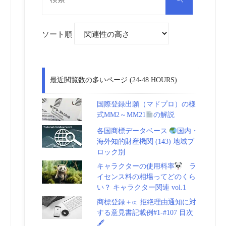
対
索
象:
ソート順
最近閲覧数の多いページ (24-48 HOURS)
国際登録出願（マドプロ）の様
式MM2～MM21
の解説
各国商標データベース
国内・
海外知的財産機関 (143) 地域ブ
ロック別
キャラクターの使用料率
ラ
イセンス料の相場ってどのくら
い？ キャラクター関連 vol.1
商標登録＋α: 拒絶理由通知に対
する意見書記載例#1-#107 目次
🖋