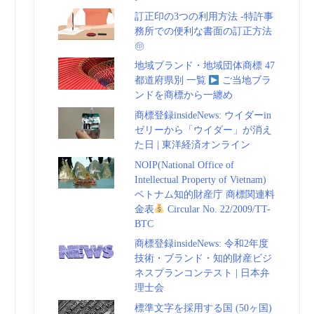
訂正印の3つの利用方法 -特許事
務所での便利な書面の訂正方法
㊞
地域ブランド・地域団体商標 47
都道府県別 一覧
ご当地ブラ
ンドを商標から一纏め
商標登録insideNews: ウイダーin
ゼリーから「ウイダー」が消え
た日 | 東洋経済オンライン
NOIP(National Office of
Intellectual Property of Vietnam)
ベトナム知的財産庁 商標関連料
金表
Circular No. 22/2009/TT-
BTC
商標登録insideNews: 令和2年度
技術・ブランド・知的財産ビジ
ネスプランコンテスト | 日本弁
理士会
標準文字を採用する国 (50ヶ国)