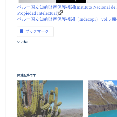
ペルー国立知的財産保護機関(Instituto Nacional de Defensa 
Propiedad Intelectual)
ペルー国立知的財産保護機関（Indecopi） vol.5 商
ブックマーク
いいね:
関連記事です