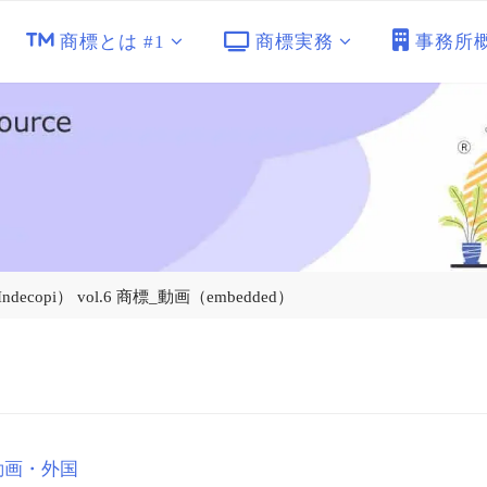
商標とは #1
商標実務
事務所
opi） vol.6 商標_動画（embedded）
動画・外国