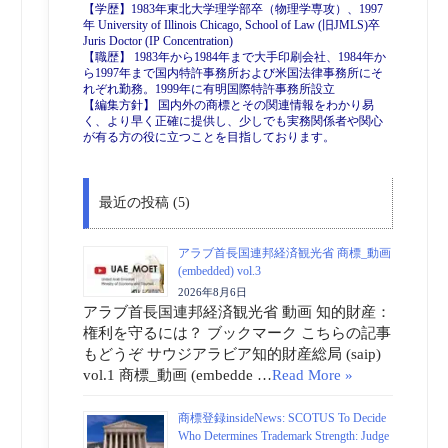
【学歴】1983年東北大学理学部卒（物理学専攻）、1997
年 University of Illinois Chicago, School of Law (旧JMLS)卒
Juris Doctor (IP Concentration)
【職歴】 1983年から1984年まで大手印刷会社、1984年か
ら1997年まで国内特許事務所および米国法律事務所にそ
れぞれ勤務。1999年に有明国際特許事務所設立
【編集方針】 国内外の商標とその関連情報をわかり易
く、より早く正確に提供し、少しでも実務関係者や関心
が有る方の役に立つことを目指しております。
最近の投稿 (5)
アラブ首長国連邦経済観光省 商標_動画
(embedded) vol.3
2026年8月6日
アラブ首長国連邦経済観光省 動画 知的財産：
権利を守るには？ ブックマーク こちらの記事
もどうぞ サウジアラビア知的財産総局 (saip)
vol.1 商標_動画 (embedde …
Read More »
商標登録insideNews: SCOTUS To Decide
Who Determines Trademark Strength: Judge