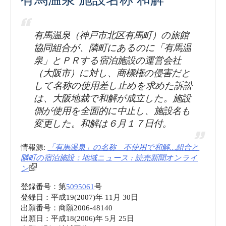
有馬温泉（神戸市北区有馬町）の旅館
協同組合が、隣町にあるのに「有馬温
泉」とＰＲする宿泊施設の運営会社
（大阪市）に対し、商標権の侵害だと
して名称の使用差し止めを求めた訴訟
は、大阪地裁で和解が成立した。施設
側が使用を全面的に中止し、施設名も
変更した。和解は６月１７日付。
情報源:
「有馬温泉」の名称 不使用で和解…組合と
隣町の宿泊施設：地域ニュース : 読売新聞オンライ
ン
登録番号：第
5095061
号
登録日：平成19(2007)年 11月 30日
出願番号：商願2006-48140
出願日：平成18(2006)年 5月 25日