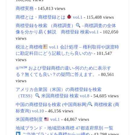
商標実務
- 145,813 views
商標とは・商標登録とは
vol.1
- 115,408 views
商標登録を検索 （商標調査）
–商標調査の全体
像を分かり易く解説 商標登録 検索vol.1
- 102,050
views
税法と商標権
vol.1 会計処理 – 権利取得や譲渡時
に勘定科目にどう記載したら良いのか
- 101,547
views
®™℠ および登録商標の違い-何のために表示す
る？無くても良い？の疑問に答えます。
- 80,561
views
アメリカ合衆国（米国）の商標登録を検索
（TESS）
米国商標登録 検索 vol.8
- 54,605 views
中国の商標登録を検索 (中国商标网)
商標検索 (商
标查询) vol.10
- 46,156 views
米国商標制度
vol.1
- 44,867 views
地域ブランド・地域団体商標 47都道府県別 一覧
ご当地ブランドを商標から一纏め
- 43,798 views