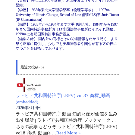
【資格】 弁理士(1986年登録)、米国弁護士（イリノイ州 2001年
登録）
【学歴】1983年東北大学理学部卒（物理学専攻）、1997年
University of Illinois Chicago, School of Law (旧JMLS)卒 Juris Doctor
(IP Concentration)
【職歴】 1983年から1984年まで大手印刷会社、1984年から1997
年まで国内特許事務所および米国法律事務所にそれぞれ勤務。
1999年に有明国際特許事務所設立
【編集方針】 国内外の商標とその関連情報をわかり易く、より
早く正確に提供し、少しでも実務関係者や関心が有る方の役に
立つことを目指しております。
最近の投稿 (5)
ラトビア共和国特許庁(LRPV) vol.37 商標_動画
(embedded)
2026年8月9日
ラトビア共和国特許庁 動画 知的財産が価値を生み
出す場所 | ラトビア共和国特許庁 ブックマーク こ
ちらの記事もどうぞ ラトビア共和国特許庁(LRPV)
vol.8 商標_動画(e …
Read More »