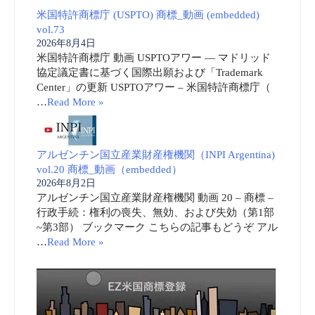
米国特許商標庁 (USPTO) 商標_動画 (embedded)
vol.73
2026年8月4日
米国特許商標庁 動画 USPTOアワー ― マドリッド
協定議定書に基づく国際出願および「Trademark
Center」の更新 USPTOアワー – 米国特許商標庁（
…
Read More »
アルゼンチン国立産業財産権機関（INPI Argentina)
vol.20 商標_動画（embedded）
2026年8月2日
アルゼンチン国立産業財産権機関 動画 20 – 商標 –
行政手続：権利の喪失、無効、および失効（第1部
~第3部） ブックマーク こちらの記事もどうぞ アル
…
Read More »