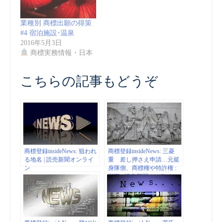
業種別 商標出願の得策
#4 宿泊施設･温泉
2016年5月3日
商標実務情報・日本
こちらの記事もどうぞ
商標登録insideNews: 狙われ
商標登録insideNews: 三菱
る地名 | 読売新聞オンライ
重 差し押さえ申請…元挺
ン
身隊側、商標権や特許権 :
国際 : 読売新聞オンライン