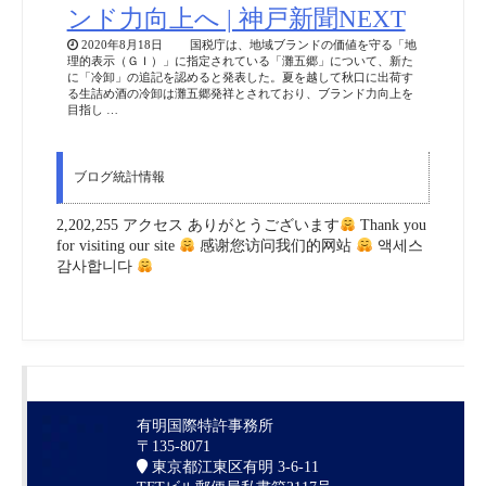
ンド力向上へ | 神戸新聞NEXT
2020年8月18日 国税庁は、地域ブランドの価値を守る「地
理的表示（ＧＩ）」に指定されている「灘五郷」について、新た
に「冷卸」の追記を認めると発表した。夏を越して秋口に出荷す
る生詰め酒の冷卸は灘五郷発祥とされており、ブランド力向上を
目指し …
ブログ統計情報
2,202,255 アクセス ありがとうございます
Thank you
for visiting our site
感谢您访问我们的网站
액세스
감사합니다
有明国際特許事務所
〒135-8071
東京都江東区有明 3-6-11