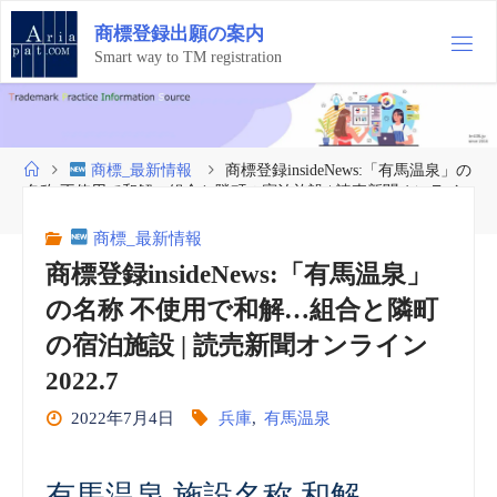
コ
商
標
登
録
出
願
の
案
内
ン
テ
Smart way to TM registration
ン
ツ
へ
ス
ホ
商標_最新情報
商標登録insideNews:「有馬温泉」の
キ
ー
名称 不使用で和解…組合と隣町の宿泊施設 | 読売新聞オンライ
ッ
ム
ン 2022.7
プ
商標_最新情報
商標登録insideNews:「有馬温泉」
の名称 不使用で和解…組合と隣町
の宿泊施設 | 読売新聞オンライン
2022.7
2022年7月4日
兵庫
,
有馬温泉
有馬温泉 施設名称 和解