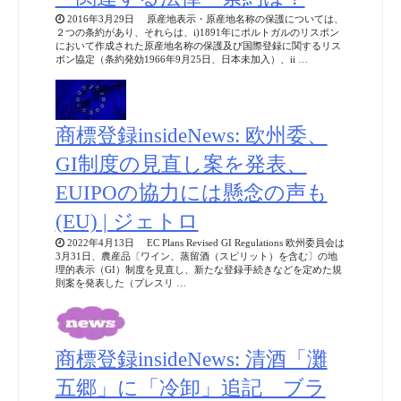
2016年3月29日 原産地表示・原産地名称の保護については、
２つの条約があり、それらは、i)1891年にポルトガルのリスボン
において作成された原産地名称の保護及び国際登録に関するリス
ボン協定（条約発効1966年9月25日、日本未加入）、ii …
商標登録insideNews: 欧州委、
GI制度の見直し案を発表、
EUIPOの協力には懸念の声も
(EU) | ジェトロ
2022年4月13日 EC Plans Revised GI Regulations 欧州委員会は
3月31日、農産品〔ワイン、蒸留酒（スピリット）を含む〕の地
理的表示（GI）制度を見直し、新たな登録手続きなどを定めた規
則案を発表した（プレスリ …
商標登録insideNews: 清酒「灘
五郷」に「冷卸」追記 ブラ