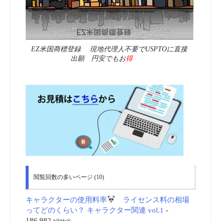
EZ米国商標登録 現地代理人不要でUSPTOに直接
出願 円安でもお
得
閲覧回数の多いページ (10)
キャラクターの使用料率
ライセンス料の相場
ってどのくらい？ キャラクター関連 vol.1
-
186,982 views