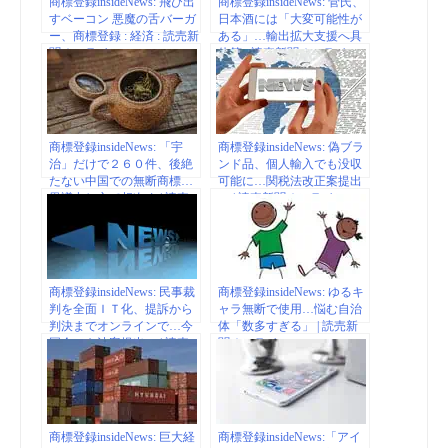
商標登録insideNews: 飛び出
商標登録insideNews: 菅氏、
すベーコン 悪魔の舌バーガ
日本酒には「大変可能性が
ー、商標登録 : 経済 : 読売新
ある」…輸出拡大支援へ具
聞オンライン
体策 : 読売新聞オンライン
商標登録insideNews: 「宇
商標登録insideNews: 偽ブラ
治」だけで２６０件、後絶
ンド品、個人輸入でも没収
たない中国での無断商標…
可能に…関税法改正案提出
異議申し立て相次ぐ | 読売
へ | 読売新聞オンライン
新聞オンライン
商標登録insideNews: 民事裁
商標登録insideNews: ゆるキ
判を全面ＩＴ化、提訴から
ャラ無断で使用…悩む自治
判決までオンラインで…今
体「数多すぎる」 | 読売新
国会にも法案提出へ | 読売
聞オンライン
新聞オンライン
商標登録insideNews: 巨大経
商標登録insideNews:「アイ