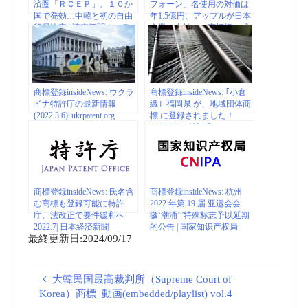
済圏「ＲＣＥＰ」、１０か
フォーン」名使用の対価は
国で発効…中韓と初の自由
年1.5億円、アップルが日本
貿易協定 | 読売新聞オンラ
企業へ支払い…商標権の威
イン
力 | 読売新聞オンライン
商標登録insideNews: ウクラ
商標登録insideNews: ｢小倉
イナ特許庁の最新情報
織｣ 福岡県 が、地域団体商
(2022.3.6)| ukrpatent.org
標 に登録されました！
2022.8.31 | 特許庁
商標登録insideNews: 氏名含
商標登録insideNews: 杭州
む商標も登録可能に特許
2022 年第 19 届 亚运会会
庁、法改正で要件緩和へ
徽‘潮涌’”特殊标志予以延期
2022.7| 日本経済新聞
的公告 | 国家知识产权局
最終更新日:2024/09/17
大韓民国最高裁判所（Supreme Court of
Korea）商標_動画(embedded/playlist) vol.4