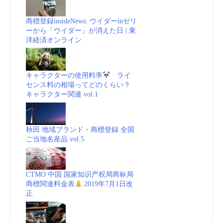
商標登録insideNews: ウイダーinゼリ
ーから「ウイダー」が消えた日 | 東
洋経済オンライン
キャラクターの使用料率
ライ
センス料の相場ってどのくらい？
キャラクター関連 vol.1
秋田 地域ブランド・商標登録 全国
ご当地名産品 vol.5
CTMO 中国 国家知识产权局商标局
商標関連料金表
2019年7月1日改
正