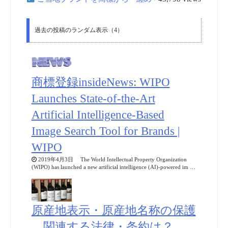
過去の投稿のランダム表示（4）
商標登録insideNews: WIPO
Launches State-of-the-Art
Artificial Intelligence-Based
Image Search Tool for Brands |
WIPO
2019年4月3日 The World Intellectual Property Organization
(WIPO) has launched a new artificial intelligence (AI)-powered im …
原産地表示・原産地名称の保護
関連する法律・条約は？