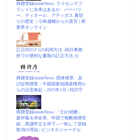
商標登録insideNews: ライセンスブ
ランドに未来はあるか - バーバリ
ー、ディオール、アディダス 裏切
りの歴史 | 小島健輔からの直言 | 商
業界オンライン
訂正印の3つの利用方法 -特許事務
所での便利な書面の訂正方法 ㊞
商標登録insideNews: 団体標章、及
び証明標章：中国国家知識産権局か
らの注意喚起 - 2025年1月 | 特許庁
商標登録insideNews: 「幻の焼酎」
森伊蔵＆伊佐美、中国で無断商標登
録…異議申立を却下→一転して登録
取消の理由 | ビジネスジャーナル