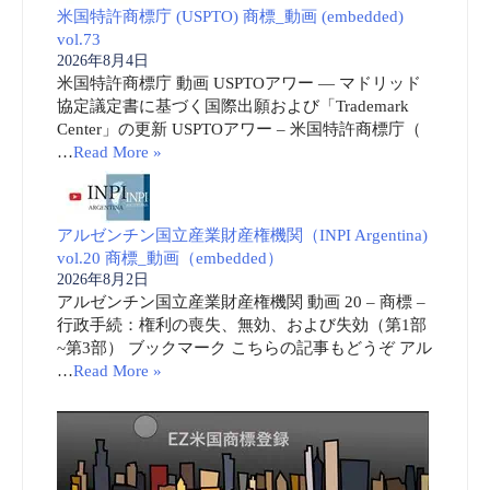
米国特許商標庁 (USPTO) 商標_動画 (embedded)
vol.73
2026年8月4日
米国特許商標庁 動画 USPTOアワー ― マドリッド
協定議定書に基づく国際出願および「Trademark
Center」の更新 USPTOアワー – 米国特許商標庁（
…
Read More »
アルゼンチン国立産業財産権機関（INPI Argentina)
vol.20 商標_動画（embedded）
2026年8月2日
アルゼンチン国立産業財産権機関 動画 20 – 商標 –
行政手続：権利の喪失、無効、および失効（第1部
~第3部） ブックマーク こちらの記事もどうぞ アル
…
Read More »