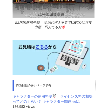
EZ米国商標登録 現地代理人不要でUSPTOに直接
出願 円安でもお
得
閲覧回数の多いページ (10)
キャラクターの使用料率
ライセンス料の相場
ってどのくらい？ キャラクター関連 vol.1
-
186,982 views