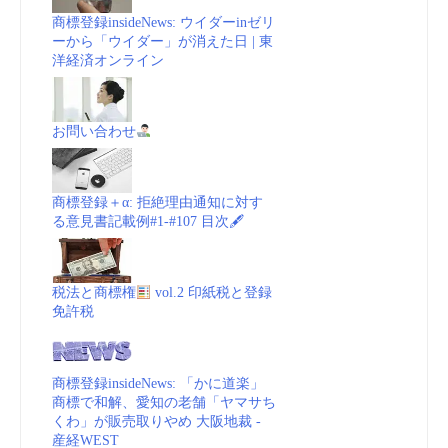
商標登録insideNews: ウイダーinゼリ
ーから「ウイダー」が消えた日 | 東
洋経済オンライン
お問い合わせ
商標登録＋α: 拒絶理由通知に対す
る意見書記載例#1-#107 目次🖋
税法と商標権
vol.2 印紙税と登録
免許税
商標登録insideNews: 「かに道楽」
商標で和解、愛知の老舗「ヤマサち
くわ」が販売取りやめ 大阪地裁 -
産経WEST