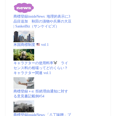
商標登録insideNews: 地理的表示に3
品目追加 秋田の漬物や兵庫の大豆
| SankeiBiz（サンケイビズ）
米国商標制度
vol.1
キャラクターの使用料率
ライ
センス料の相場ってどのくらい？
キャラクター関連 vol.1
商標登録＋α: 拒絶理由通知に対す
る意見書記載例#54
商標登録insideNews:「八丁味噌」ブ