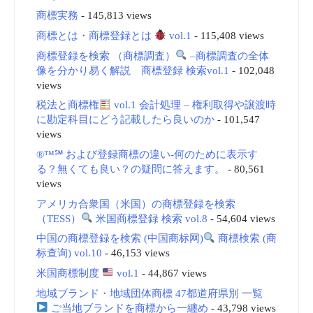
商標実務
- 145,813 views
商標とは・商標登録とは
vol.1
- 115,408 views
商標登録を検索 （商標調査）
–商標調査の全体
像を分かり易く解説 商標登録 検索vol.1
- 102,048
views
税法と商標権
vol.1 会計処理 – 権利取得や譲渡時
に勘定科目にどう記載したら良いのか
- 101,547
views
®™℠ および登録商標の違い-何のために表示す
る？無くても良い？の疑問に答えます。
- 80,561
views
アメリカ合衆国（米国）の商標登録を検索
（TESS）
米国商標登録 検索 vol.8
- 54,604 views
中国の商標登録を検索 (中国商标网)
商標検索 (商
标查询) vol.10
- 46,153 views
米国商標制度
vol.1
- 44,867 views
地域ブランド・地域団体商標 47都道府県別 一覧
ご当地ブランドを商標から一纏め
- 43,798 views