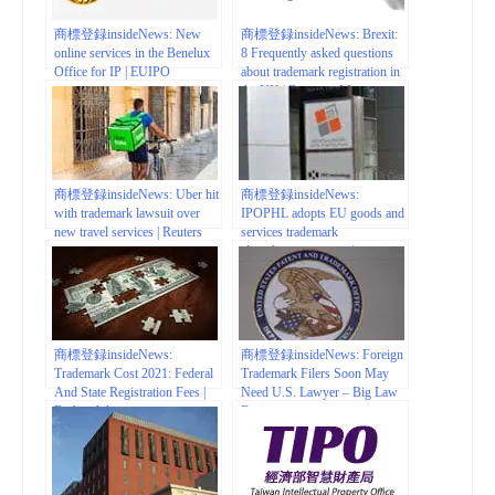
Group, MaxVal, IP Pragmatics
– Owned
商標登録insideNews: New
商標登録insideNews: Brexit:
online services in the Benelux
8 Frequently asked questions
Office for IP | EUIPO
about trademark registration in
the UK | Business Matters
商標登録insideNews: Uber hit
商標登録insideNews:
with trademark lawsuit over
IPOPHL adopts EU goods and
new travel services | Reuters
services trademark
classification system |
BusinessWorld
商標登録insideNews:
商標登録insideNews: Foreign
Trademark Cost 2021: Federal
Trademark Filers Soon May
And State Registration Fees |
Need U.S. Lawyer – Big Law
Forbes Advisor
Business