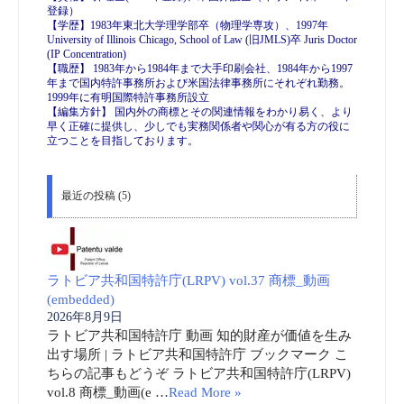
登録）
【学歴】1983年東北大学理学部卒（物理学専攻）、1997年
University of Illinois Chicago, School of Law (旧JMLS)卒 Juris Doctor
(IP Concentration)
【職歴】 1983年から1984年まで大手印刷会社、1984年から1997
年まで国内特許事務所および米国法律事務所にそれぞれ勤務。
1999年に有明国際特許事務所設立
【編集方針】 国内外の商標とその関連情報をわかり易く、より
早く正確に提供し、少しでも実務関係者や関心が有る方の役に
立つことを目指しております。
最近の投稿 (5)
ラトビア共和国特許庁(LRPV) vol.37 商標_動画
(embedded)
2026年8月9日
ラトビア共和国特許庁 動画 知的財産が価値を生み
出す場所 | ラトビア共和国特許庁 ブックマーク こ
ちらの記事もどうぞ ラトビア共和国特許庁(LRPV)
vol.8 商標_動画(e …
Read More »