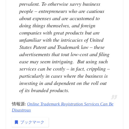
prevalent. To otherwise savvy business
people – entrepreneurs who are cautious
about expenses and are accustomed to
doing things themselves, and foreign
companies with great products but are
unfamiliar with the intricacies of United
States Patent and Trademark law – these
advertisements that tout low-cost and filing
ease may seem intriguing. But using such
services can be costly – in fact, crippling –
particularly in cases where the business is
investing in and dependent on the roll out
of its branded products.
情報源:
Online Trademark Registration Services Can Be
Disastrous
ブックマーク