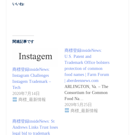
いいね:
関連記事です
商標登録insideNews:
U.S. Patent and
Trademark Office bolsters
protection of common
商標登録insideNews:
food names | Farm Forum
Instagram Challenges
| aberdeennews.com
Instagem Trademark –
ARLINGTON, Va. – The
Tech
Consortium for Common
2020年7月14日
Food Na…
商標_最新情報
2020年5月25日
商標_最新情報
商標登録insideNews: St
Andrews Links Trust loses
legal bid to trademark