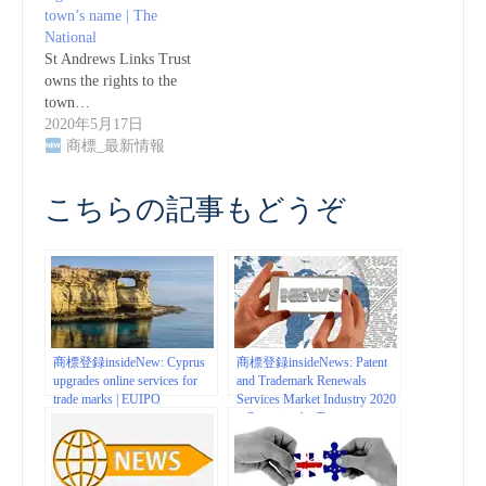
town’s name | The
National
St Andrews Links Trust
owns the rights to the
town…
2020年5月17日
商標_最新情報
こちらの記事もどうぞ
商標登録insideNew: Cyprus
商標登録insideNews: Patent
upgrades online services for
and Trademark Renewals
trade marks | EUIPO
Services Market Industry 2020
– Overview by Top
Manufacturers like: CPA
Global, Acumass, Anaqua, IP
Centrum, Ipan, Dennemeyer