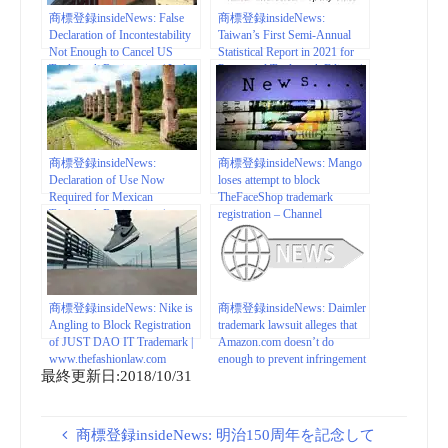
商標登録insideNews: False
商標登録insideNews:
Declaration of Incontestability
Taiwan’s First Semi-Annual
Not Enough to Cancel US
Statistical Report in 2021 for
Trademark Registration | Ladas
Patent and Trademark Filings |
& Parry LLP – JDSupra
Lexology
商標登録insideNews:
商標登録insideNews: Mango
Declaration of Use Now
loses attempt to block
Required for Mexican
TheFaceShop trademark
Trademark Registration |
registration – Channel
natlawreview.com
NewsAsia
商標登録insideNews: Nike is
商標登録insideNews: Daimler
Angling to Block Registration
trademark lawsuit alleges that
of JUST DAO IT Trademark |
Amazon.com doesn’t do
www.thefashionlaw.com
enough to prevent infringement
最終更新日:2018/10/31
and counterfeits –
IPWatchdog.com
商標登録insideNews: 明治150周年を記念して