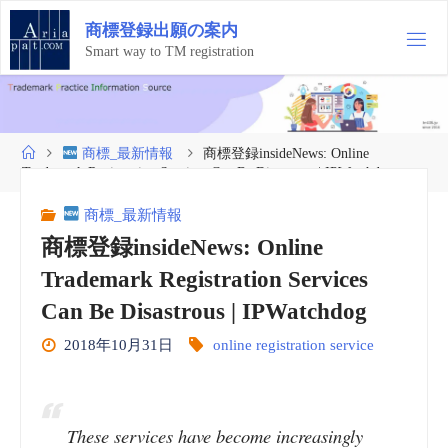
コ
商
標
登
録
出
願
の
案
内
ン
テ
Smart way to TM registration
ン
ツ
へ
ス
ホ
商標_最新情報
商標登録insideNews: Online
キ
ー
Trademark Registration Services Can Be Disastrous | IPWatchdog
ッ
ム
プ
商標_最新情報
商標登録insideNews: Online
Trademark Registration Services
Can Be Disastrous | IPWatchdog
2018年10月31日
online registration service
These services have become increasingly